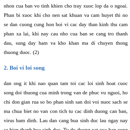
nhon cua ban vo tinh khien cho tray xuoc lop da o ngoai.
Phan bi xuoc khi cho nen sat khuan va cam huyet thi no
se dan cuong cung hon boi vi cac day than kinh thu cam
phan xa lai, khi nay cau nho cua ban se cang tro thanh
dau, sung day ham va kho khan ma di chuyen thong
thuong duoc. (2)
2. Boi vi loi song
dan ong it khi nao quan tam toi cac loi sinh hoat cuoc
song doi thuong cua minh trong van de phuc vu nguoi, ho
chi don gian rua so bo phan sinh san doi voi nuoc sach se
ma chua biet no van con tich tu cac dinh duong can ban,
virus bam dinh. Lau dan cang bua sinh duc lau ngay nay
se bien thanh bua sinh duc, Tu do duong vat cua ban cung