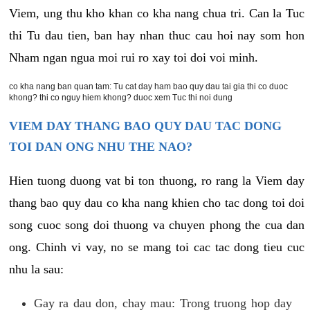
Viem, ung thu kho khan co kha nang chua tri. Can la Tuc
thi Tu dau tien, ban hay nhan thuc cau hoi nay som hon
Nham ngan ngua moi rui ro xay toi doi voi minh.
co kha nang ban quan tam: Tu cat day ham bao quy dau tai gia thi co duoc
khong? thi co nguy hiem khong? duoc xem Tuc thi noi dung
VIEM DAY THANG BAO QUY DAU TAC DONG
TOI DAN ONG NHU THE NAO?
Hien tuong duong vat bi ton thuong, ro rang la Viem day
thang bao quy dau co kha nang khien cho tac dong toi doi
song cuoc song doi thuong va chuyen phong the cua dan
ong. Chinh vi vay, no se mang toi cac tac dong tieu cuc
nhu la sau:
Gay ra dau don, chay mau: Trong truong hop day