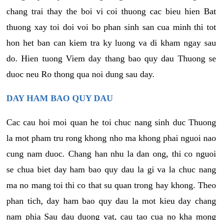
chang trai thay the boi vi coi thuong cac bieu hien Bat
thuong xay toi doi voi bo phan sinh san cua minh thi tot
hon het ban can kiem tra ky luong va di kham ngay sau
do. Hien tuong Viem day thang bao quy dau Thuong se
duoc neu Ro thong qua noi dung sau day.
DAY HAM BAO QUY DAU
Cac cau hoi moi quan he toi chuc nang sinh duc Thuong
la mot pham tru rong khong nho ma khong phai nguoi nao
cung nam duoc. Chang han nhu la dan ong, thi co nguoi
se chua biet day ham bao quy dau la gi va la chuc nang
ma no mang toi thi co that su quan trong hay khong. Theo
phan tich, day ham bao quy dau la mot kieu day chang
nam phia Sau dau duong vat, cau tao cua no kha mong