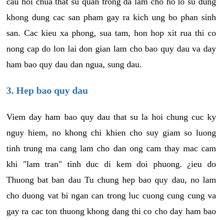
cau hoi chua that su quan trong da lam cho ho lo su dung
khong dung cac san pham gay ra kich ung bo phan sinh
san. Cac kieu xa phong, sua tam, hon hop xit rua thi co
nong cap do lon lai don gian lam cho bao quy dau va day
ham bao quy dau dan ngua, sung dau.
3. Hep bao quy dau
Viem day ham bao quy dau that su la hoi chung cuc ky
nguy hiem, no khong chi khien cho suy giam so luong
tinh trung ma cang lam cho dan ong cam thay mac cam
khi "lam tran" tinh duc di kem doi phuong. ¿ieu do
Thuong bat ban dau Tu chung hep bao quy dau, no lam
cho duong vat bi ngan can trong luc cuong cung cung va
gay ra cac ton thuong khong dang thi co cho day ham bao