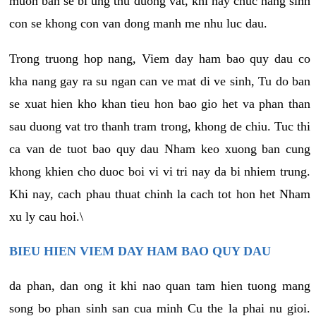
muon ban se bi ung thu duong vat, khi nay chuc nang sinh
con se khong con van dong manh me nhu luc dau.
Trong truong hop nang, Viem day ham bao quy dau co
kha nang gay ra su ngan can ve mat di ve sinh, Tu do ban
se xuat hien kho khan tieu hon bao gio het va phan than
sau duong vat tro thanh tram trong, khong de chiu. Tuc thi
ca van de tuot bao quy dau Nham keo xuong ban cung
khong khien cho duoc boi vi vi tri nay da bi nhiem trung.
Khi nay, cach phau thuat chinh la cach tot hon het Nham
xu ly cau hoi.\
BIEU HIEN VIEM DAY HAM BAO QUY DAU
da phan, dan ong it khi nao quan tam hien tuong mang
song bo phan sinh san cua minh Cu the la phai nu gioi.