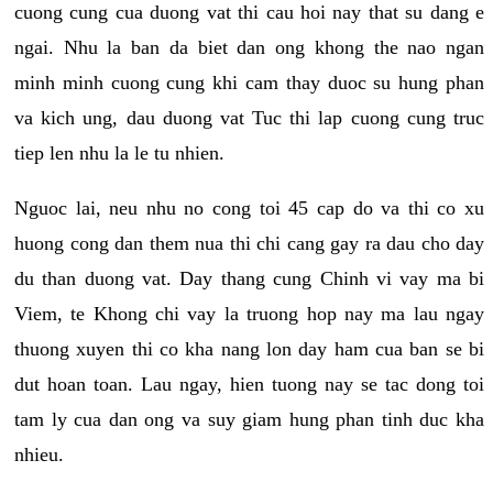
cuong cung cua duong vat thi cau hoi nay that su dang e
ngai. Nhu la ban da biet dan ong khong the nao ngan
minh minh cuong cung khi cam thay duoc su hung phan
va kich ung, dau duong vat Tuc thi lap cuong cung truc
tiep len nhu la le tu nhien.
Nguoc lai, neu nhu no cong toi 45 cap do va thi co xu
huong cong dan them nua thi chi cang gay ra dau cho day
du than duong vat. Day thang cung Chinh vi vay ma bi
Viem, te Khong chi vay la truong hop nay ma lau ngay
thuong xuyen thi co kha nang lon day ham cua ban se bi
dut hoan toan. Lau ngay, hien tuong nay se tac dong toi
tam ly cua dan ong va suy giam hung phan tinh duc kha
nhieu.