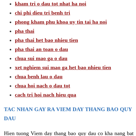
kham tri o dau tot nhat ha noi
chi phi dieu tri benh tri
phong kham phu khoa uy tin tai ha noi
pha thai
pha thai het bao nhieu tien
pha thai an toan o dau
chua sui mao ga o dau
xet nghiem sui mao ga het bao nhieu tien
chua benh lau o dau
chua hoi nach o dau tot
cach tri hoi nach hieu qua
TAC NHAN GAY RA VIEM DAY THANG BAO QUY
DAU
Hien tuong Viem day thang bao quy dau co kha nang bat