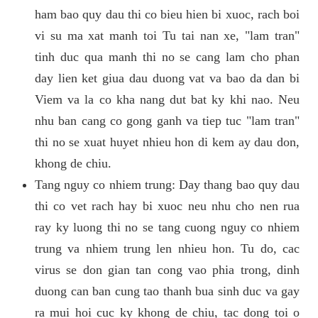
ham bao quy dau thi co bieu hien bi xuoc, rach boi
vi su ma xat manh toi Tu tai nan xe, "lam tran"
tinh duc qua manh thi no se cang lam cho phan
day lien ket giua dau duong vat va bao da dan bi
Viem va la co kha nang dut bat ky khi nao. Neu
nhu ban cang co gong ganh va tiep tuc "lam tran"
thi no se xuat huyet nhieu hon di kem ay dau don,
khong de chiu.
Tang nguy co nhiem trung: Day thang bao quy dau
thi co vet rach hay bi xuoc neu nhu cho nen rua
ray ky luong thi no se tang cuong nguy co nhiem
trung va nhiem trung len nhieu hon. Tu do, cac
virus se don gian tan cong vao phia trong, dinh
duong can ban cung tao thanh bua sinh duc va gay
ra mui hoi cuc ky khong de chiu, tac dong toi o