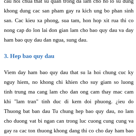
cau hoi chua that su quan trong da lam cho ho lo su dung
khong dung cac san pham gay ra kich ung bo phan sinh
san. Cac kieu xa phong, sua tam, hon hop xit rua thi co
nong cap do lon lai don gian lam cho bao quy dau va day
ham bao quy dau dan ngua, sung dau.
3. Hep bao quy dau
Viem day ham bao quy dau that su la hoi chung cuc ky
nguy hiem, no khong chi khien cho suy giam so luong
tinh trung ma cang lam cho dan ong cam thay mac cam
khi "lam tran" tinh duc di kem doi phuong. ¿ieu do
Thuong bat ban dau Tu chung hep bao quy dau, no lam
cho duong vat bi ngan can trong luc cuong cung cung va
gay ra cac ton thuong khong dang thi co cho day ham bao