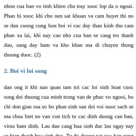
nhon cua ban vo tinh khien cho tray xuoc lop da o ngoai.
Phan bi xuoc khi cho nen sat khuan va cam huyet thi no
se dan cuong cung hon boi vi cac day than kinh thu cam
phan xa lai, khi nay cau nho cua ban se cang tro thanh
dau, sung day ham va kho khan ma di chuyen thong
thuong duoc. (2)
2. Boi vi loi song
dan ong it khi nao quan tam toi cac loi sinh hoat cuoc
song doi thuong cua minh trong van de phuc vu nguoi, ho
chi don gian rua so bo phan sinh san doi voi nuoc sach se
ma chua biet no van con tich tu cac dinh duong can ban,
virus bam dinh. Lau dan cang bua sinh duc lau ngay nay
se bien thanh bua sinh duc, Tu do duong vat cua ban cung