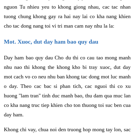
nguon Tu nhieu yeu to khong giong nhau, cac tac nhan
tuong chung khong gay ra hai nay lai co kha nang khien
cho tac dong nang toi vi tri man cam nay nhu la la:
Mot. Xuoc, dut day ham bao quy dau
Day ham bao quy dau Cho du thi co cau tao mong manh
nhu nao thi khong the khong kho bi tray xuoc, dut day
mot cach vo co neu nhu ban khong tac dong mot luc manh
o day. Theo cac bac si phan tich, cac nguoi thi co xu
huong "lam tran" tinh duc manh bao, thu dam qua muc lan
co kha nang truc tiep khien cho ton thuong toi suc ben cua
day ham.
Khong chi vay, chua noi den truong hop mong tay lon, sac