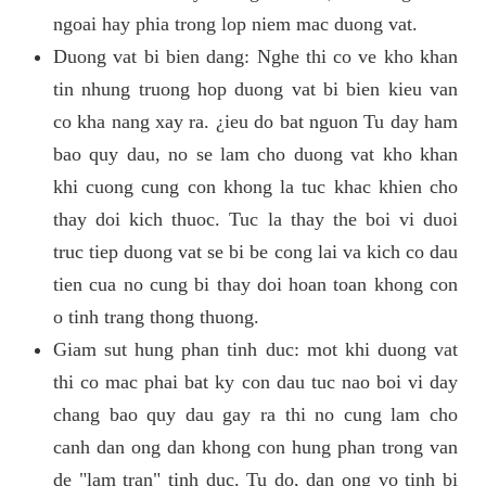
ngoai hay phia trong lop niem mac duong vat.
Duong vat bi bien dang: Nghe thi co ve kho khan
tin nhung truong hop duong vat bi bien kieu van
co kha nang xay ra. ¿ieu do bat nguon Tu day ham
bao quy dau, no se lam cho duong vat kho khan
khi cuong cung con khong la tuc khac khien cho
thay doi kich thuoc. Tuc la thay the boi vi duoi
truc tiep duong vat se bi be cong lai va kich co dau
tien cua no cung bi thay doi hoan toan khong con
o tinh trang thong thuong.
Giam sut hung phan tinh duc: mot khi duong vat
thi co mac phai bat ky con dau tuc nao boi vi day
chang bao quy dau gay ra thi no cung lam cho
canh dan ong dan khong con hung phan trong van
de "lam tran" tinh duc. Tu do, dan ong vo tinh bi