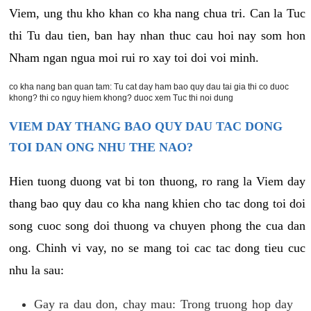
Viem, ung thu kho khan co kha nang chua tri. Can la Tuc
thi Tu dau tien, ban hay nhan thuc cau hoi nay som hon
Nham ngan ngua moi rui ro xay toi doi voi minh.
co kha nang ban quan tam: Tu cat day ham bao quy dau tai gia thi co duoc
khong? thi co nguy hiem khong? duoc xem Tuc thi noi dung
VIEM DAY THANG BAO QUY DAU TAC DONG
TOI DAN ONG NHU THE NAO?
Hien tuong duong vat bi ton thuong, ro rang la Viem day
thang bao quy dau co kha nang khien cho tac dong toi doi
song cuoc song doi thuong va chuyen phong the cua dan
ong. Chinh vi vay, no se mang toi cac tac dong tieu cuc
nhu la sau:
Gay ra dau don, chay mau: Trong truong hop day