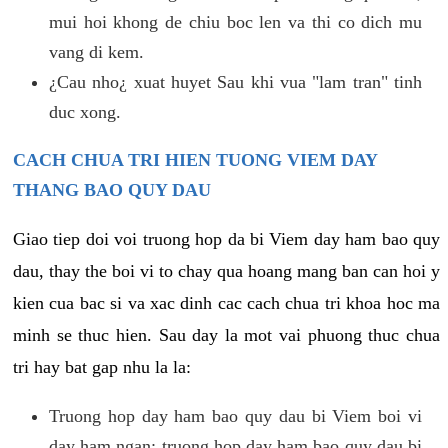
mui hoi khong de chiu boc len va thi co dich mu
vang di kem.
¿Cau nho¿ xuat huyet Sau khi vua "lam tran" tinh
duc xong.
CACH CHUA TRI HIEN TUONG VIEM DAY
THANG BAO QUY DAU
Giao tiep doi voi truong hop da bi Viem day ham bao quy
dau, thay the boi vi to chay qua hoang mang ban can hoi y
kien cua bac si va xac dinh cac cach chua tri khoa hoc ma
minh se thuc hien. Sau day la mot vai phuong thuc chua
tri hay bat gap nhu la la:
Truong hop day ham bao quy dau bi Viem boi vi
day ham ngan: truong hop day ham bao quy dau bi