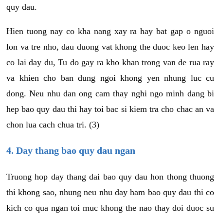
quy dau.
Hien tuong nay co kha nang xay ra hay bat gap o nguoi
lon va tre nho, dau duong vat khong the duoc keo len hay
co lai day du, Tu do gay ra kho khan trong van de rua ray
va khien cho ban dung ngoi khong yen nhung luc cu
dong. Neu nhu dan ong cam thay nghi ngo minh dang bi
hep bao quy dau thi hay toi bac si kiem tra cho chac an va
chon lua cach chua tri. (3)
4. Day thang bao quy dau ngan
Truong hop day thang dai bao quy dau hon thong thuong
thi khong sao, nhung neu nhu day ham bao quy dau thi co
kich co qua ngan toi muc khong the nao thay doi duoc su