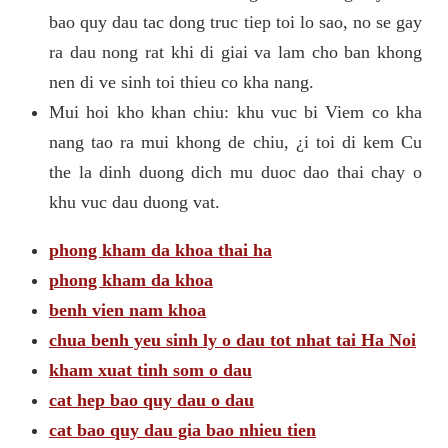
bao quy dau tac dong truc tiep toi lo sao, no se gay
ra dau nong rat khi di giai va lam cho ban khong
nen di ve sinh toi thieu co kha nang.
Mui hoi kho khan chiu: khu vuc bi Viem co kha
nang tao ra mui khong de chiu, ¿i toi di kem Cu
the la dinh duong dich mu duoc dao thai chay o
khu vuc dau duong vat.
phong kham da khoa thai ha
phong kham da khoa
benh vien nam khoa
chua benh yeu sinh ly o dau tot nhat tai Ha Noi
kham xuat tinh som o dau
cat hep bao quy dau o dau
cat bao quy dau gia bao nhieu tien