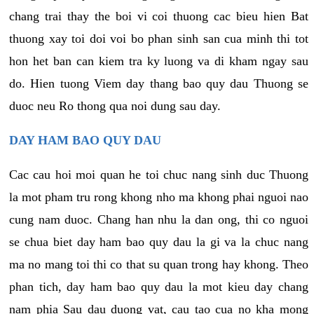
chang trai thay the boi vi coi thuong cac bieu hien Bat
thuong xay toi doi voi bo phan sinh san cua minh thi tot
hon het ban can kiem tra ky luong va di kham ngay sau
do. Hien tuong Viem day thang bao quy dau Thuong se
duoc neu Ro thong qua noi dung sau day.
DAY HAM BAO QUY DAU
Cac cau hoi moi quan he toi chuc nang sinh duc Thuong
la mot pham tru rong khong nho ma khong phai nguoi nao
cung nam duoc. Chang han nhu la dan ong, thi co nguoi
se chua biet day ham bao quy dau la gi va la chuc nang
ma no mang toi thi co that su quan trong hay khong. Theo
phan tich, day ham bao quy dau la mot kieu day chang
nam phia Sau dau duong vat, cau tao cua no kha mong