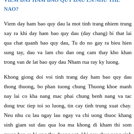
NAO?
Viem day ham bao quy dau la mot tinh trang nhiem trung
xay ra khi day ham bao quy dau (day chang) bi that lai
qua chat quanh bao quy dau, Tu do no gay ra bieu hien
sung tay, dau va lam cho dan ong cam thay kho khan
trong van de lat bao quy dau Nham rua ray ky luong.
Khong giong doi voi tinh trang day ham bao quy dau
thong thuong, bo phan tuong chung Thuong khoe manh
nay lai co kha nang mac phai chung benh nang va tac
dong truc tiep toi so luong, tin cay tinh trung xuat chay.
Neu nhu cu lau ngay lau ngay va chi uong thuoc khang
sinh giam sut dau qua loa ma khong di kham thi som