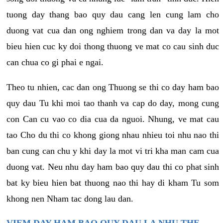
tuong day thang bao quy dau cang len cung lam cho
duong vat cua dan ong nghiem trong dan va day la mot
bieu hien cuc ky doi thong thuong ve mat co cau sinh duc
can chua co gi phai e ngai.
Theo tu nhien, cac dan ong Thuong se thi co day ham bao
quy dau Tu khi moi tao thanh va cap do day, mong cung
con Can cu vao co dia cua da nguoi. Nhung, ve mat cau
tao Cho du thi co khong giong nhau nhieu toi nhu nao thi
ban cung can chu y khi day la mot vi tri kha man cam cua
duong vat. Neu nhu day ham bao quy dau thi co phat sinh
bat ky bieu hien bat thuong nao thi hay di kham Tu som
khong nen Nham tac dong lau dan.
VIEM DAY HAM BAO QUY DAU LA NHU THE