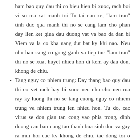
ham bao quy dau thi co bieu hien bi xuoc, rach boi
vi su ma xat manh toi Tu tai nan xe, "lam tran"
tinh duc qua manh thi no se cang lam cho phan
day lien ket giua dau duong vat va bao da dan bi
Viem va la co kha nang dut bat ky khi nao. Neu
nhu ban cang co gong ganh va tiep tuc "lam tran"
thi no se xuat huyet nhieu hon di kem ay dau don,
khong de chiu.
Tang nguy co nhiem trung: Day thang bao quy dau
thi co vet rach hay bi xuoc neu nhu cho nen rua
ray ky luong thi no se tang cuong nguy co nhiem
trung va nhiem trung len nhieu hon. Tu do, cac
virus se don gian tan cong vao phia trong, dinh
duong can ban cung tao thanh bua sinh duc va gay
ra mui hoi cuc ky khong de chiu, tac dong toi o