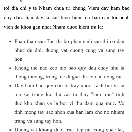
toi dia chi y te Nham chua tri chung Viem day ham bao
quy dau. Sau day la cac bieu hien ma ban can toi benh
vien da khoa gan nhat Nham duoc kiem tra la:
Phan than sau Tuc thi bo phan sinh san thi co dau
nhuc du doi, duong vat cuong cung va sung tay
hon.
Khong the nao keo mo bao quy dau chay nhu la
thong thuong, trong luc di giai thi co dau nong rat.
Day ham bao quy dau bi tray xuoc, rach boi vi su
ma xat trong luc thu cac tu thay "lam tran" tinh
duc kho khan va la boi vi thu dam qua muc. Vo
tinh mong tay sac nhon cua ban lam cho no nhiem
trung va sung tay hon.
Duong vat khong duoi truc tiep ma cong quac lai,