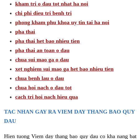
kham tri o dau tot nhat ha noi
chi phi dieu tri benh tri
phong kham phu khoa uy tin tai ha noi
pha thai
pha thai het bao nhieu tien
pha thai an toan o dau
chua sui mao ga o dau
xet nghiem sui mao ga het bao nhieu tien
chua benh lau o dau
chua hoi nach o dau tot
cach tri hoi nach hieu qua
TAC NHAN GAY RA VIEM DAY THANG BAO QUY
DAU
Hien tuong Viem day thang bao quy dau co kha nang bat