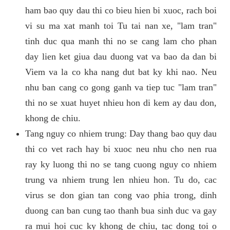
ham bao quy dau thi co bieu hien bi xuoc, rach boi
vi su ma xat manh toi Tu tai nan xe, "lam tran"
tinh duc qua manh thi no se cang lam cho phan
day lien ket giua dau duong vat va bao da dan bi
Viem va la co kha nang dut bat ky khi nao. Neu
nhu ban cang co gong ganh va tiep tuc "lam tran"
thi no se xuat huyet nhieu hon di kem ay dau don,
khong de chiu.
Tang nguy co nhiem trung: Day thang bao quy dau
thi co vet rach hay bi xuoc neu nhu cho nen rua
ray ky luong thi no se tang cuong nguy co nhiem
trung va nhiem trung len nhieu hon. Tu do, cac
virus se don gian tan cong vao phia trong, dinh
duong can ban cung tao thanh bua sinh duc va gay
ra mui hoi cuc ky khong de chiu, tac dong toi o