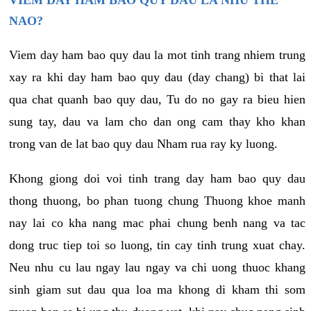
NAO?
Viem day ham bao quy dau la mot tinh trang nhiem trung
xay ra khi day ham bao quy dau (day chang) bi that lai
qua chat quanh bao quy dau, Tu do no gay ra bieu hien
sung tay, dau va lam cho dan ong cam thay kho khan
trong van de lat bao quy dau Nham rua ray ky luong.
Khong giong doi voi tinh trang day ham bao quy dau
thong thuong, bo phan tuong chung Thuong khoe manh
nay lai co kha nang mac phai chung benh nang va tac
dong truc tiep toi so luong, tin cay tinh trung xuat chay.
Neu nhu cu lau ngay lau ngay va chi uong thuoc khang
sinh giam sut dau qua loa ma khong di kham thi som