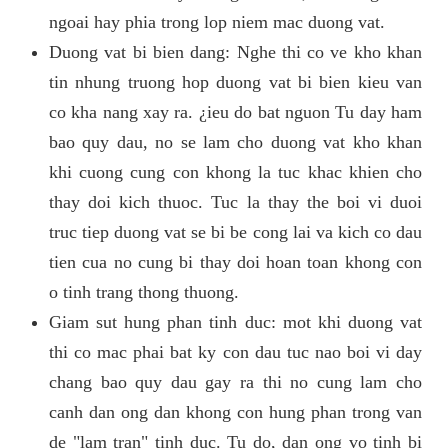
ngoai hay phia trong lop niem mac duong vat.
Duong vat bi bien dang: Nghe thi co ve kho khan
tin nhung truong hop duong vat bi bien kieu van
co kha nang xay ra. ¿ieu do bat nguon Tu day ham
bao quy dau, no se lam cho duong vat kho khan
khi cuong cung con khong la tuc khac khien cho
thay doi kich thuoc. Tuc la thay the boi vi duoi
truc tiep duong vat se bi be cong lai va kich co dau
tien cua no cung bi thay doi hoan toan khong con
o tinh trang thong thuong.
Giam sut hung phan tinh duc: mot khi duong vat
thi co mac phai bat ky con dau tuc nao boi vi day
chang bao quy dau gay ra thi no cung lam cho
canh dan ong dan khong con hung phan trong van
de "lam tran" tinh duc. Tu do, dan ong vo tinh bi