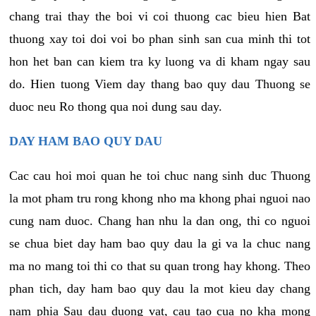
chang trai thay the boi vi coi thuong cac bieu hien Bat
thuong xay toi doi voi bo phan sinh san cua minh thi tot
hon het ban can kiem tra ky luong va di kham ngay sau
do. Hien tuong Viem day thang bao quy dau Thuong se
duoc neu Ro thong qua noi dung sau day.
DAY HAM BAO QUY DAU
Cac cau hoi moi quan he toi chuc nang sinh duc Thuong
la mot pham tru rong khong nho ma khong phai nguoi nao
cung nam duoc. Chang han nhu la dan ong, thi co nguoi
se chua biet day ham bao quy dau la gi va la chuc nang
ma no mang toi thi co that su quan trong hay khong. Theo
phan tich, day ham bao quy dau la mot kieu day chang
nam phia Sau dau duong vat, cau tao cua no kha mong