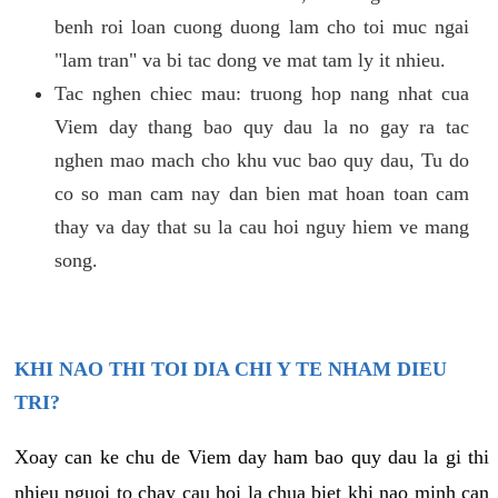
benh roi loan cuong duong lam cho toi muc ngai
"lam tran" va bi tac dong ve mat tam ly it nhieu.
Tac nghen chiec mau: truong hop nang nhat cua
Viem day thang bao quy dau la no gay ra tac
nghen mao mach cho khu vuc bao quy dau, Tu do
co so man cam nay dan bien mat hoan toan cam
thay va day that su la cau hoi nguy hiem ve mang
song.
KHI NAO THI TOI DIA CHI Y TE NHAM DIEU
TRI?
Xoay can ke chu de Viem day ham bao quy dau la gi thi
nhieu nguoi to chay cau hoi la chua biet khi nao minh can