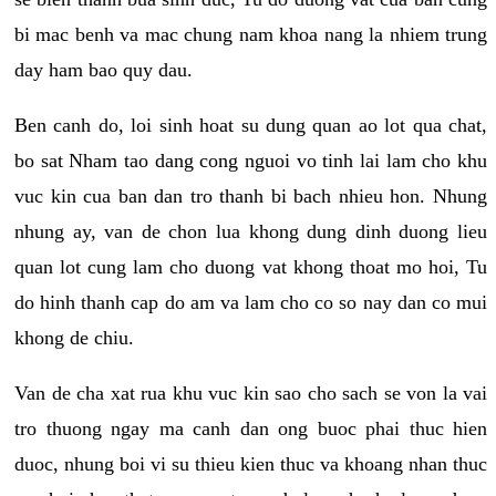
bi mac benh va mac chung nam khoa nang la nhiem trung
day ham bao quy dau.
Ben canh do, loi sinh hoat su dung quan ao lot qua chat,
bo sat Nham tao dang cong nguoi vo tinh lai lam cho khu
vuc kin cua ban dan tro thanh bi bach nhieu hon. Nhung
nhung ay, van de chon lua khong dung dinh duong lieu
quan lot cung lam cho duong vat khong thoat mo hoi, Tu
do hinh thanh cap do am va lam cho co so nay dan co mui
khong de chiu.
Van de cha xat rua khu vuc kin sao cho sach se von la vai
tro thuong ngay ma canh dan ong buoc phai thuc hien
duoc, nhung boi vi su thieu kien thuc va khoang nhan thuc