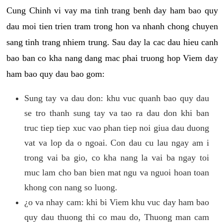
Cung Chinh vi vay ma tinh trang benh day ham bao quy
dau moi tien trien tram trong hon va nhanh chong chuyen
sang tinh trang nhiem trung. Sau day la cac dau hieu canh
bao ban co kha nang dang mac phai truong hop Viem day
ham bao quy dau bao gom:
Sung tay va dau don: khu vuc quanh bao quy dau
se tro thanh sung tay va tao ra dau don khi ban
truc tiep tiep xuc vao phan tiep noi giua dau duong
vat va lop da o ngoai. Con dau cu lau ngay am i
trong vai ba gio, co kha nang la vai ba ngay toi
muc lam cho ban bien mat ngu va nguoi hoan toan
khong con nang so luong.
¿o va nhay cam: khi bi Viem khu vuc day ham bao
quy dau thuong thi co mau do, Thuong man cam