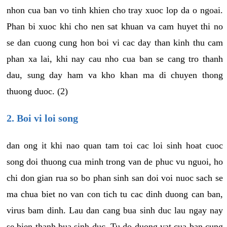
nhon cua ban vo tinh khien cho tray xuoc lop da o ngoai.
Phan bi xuoc khi cho nen sat khuan va cam huyet thi no
se dan cuong cung hon boi vi cac day than kinh thu cam
phan xa lai, khi nay cau nho cua ban se cang tro thanh
dau, sung day ham va kho khan ma di chuyen thong
thuong duoc. (2)
2. Boi vi loi song
dan ong it khi nao quan tam toi cac loi sinh hoat cuoc
song doi thuong cua minh trong van de phuc vu nguoi, ho
chi don gian rua so bo phan sinh san doi voi nuoc sach se
ma chua biet no van con tich tu cac dinh duong can ban,
virus bam dinh. Lau dan cang bua sinh duc lau ngay nay
se bien thanh bua sinh duc, Tu do duong vat cua ban cung