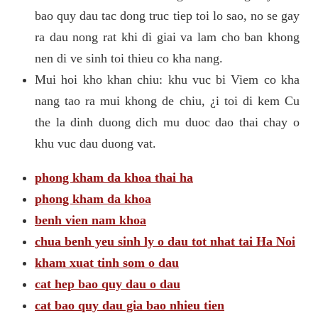
bao quy dau tac dong truc tiep toi lo sao, no se gay
ra dau nong rat khi di giai va lam cho ban khong
nen di ve sinh toi thieu co kha nang.
Mui hoi kho khan chiu: khu vuc bi Viem co kha
nang tao ra mui khong de chiu, ¿i toi di kem Cu
the la dinh duong dich mu duoc dao thai chay o
khu vuc dau duong vat.
phong kham da khoa thai ha
phong kham da khoa
benh vien nam khoa
chua benh yeu sinh ly o dau tot nhat tai Ha Noi
kham xuat tinh som o dau
cat hep bao quy dau o dau
cat bao quy dau gia bao nhieu tien