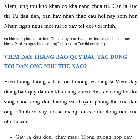
Viem, ung thu kho khan co kha nang chua tri. Can la Tuc
thi Tu dau tien, ban hay nhan thuc cau hoi nay som hon
Nham ngan ngua moi rui ro xay toi doi voi minh.
co kha nang ban quan tam: Tu cat day ham bao quy dau tai gia thi co duoc
khong? thi co nguy hiem khong? duoc xem Tuc thi noi dung
VIEM DAY THANG BAO QUY DAU TAC DONG
TOI DAN ONG NHU THE NAO?
Hien tuong duong vat bi ton thuong, ro rang la Viem day
thang bao quy dau co kha nang khien cho tac dong toi doi
song cuoc song doi thuong va chuyen phong the cua dan
ong. Chinh vi vay, no se mang toi cac tac dong tieu cuc
nhu la sau:
Gay ra dau don, chay mau: Trong truong hop day