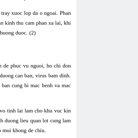
 tray xuoc lop da o ngoai. Phan
n kinh thu cam phan xa lai, khi
thuong duoc. (2)
an de phuc vu nguoi, ho chi don
 duong can ban, virus bam dinh.
ua ban cung bi mac benh va mac
vo tinh lai lam cho khu vuc kin
h duong lieu quan lot cung lam
o mui khong de chiu.