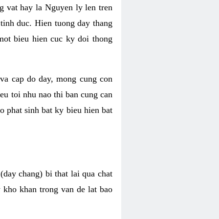
g vat hay la Nguyen ly len tren
 tinh duc. Hien tuong day thang
ot bieu hien cuc ky doi thong
 va cap do day, mong cung con
eu toi nhu nao thi ban cung can
 phat sinh bat ky bieu hien bat
day chang) bi that lai qua chat
 kho khan trong van de lat bao