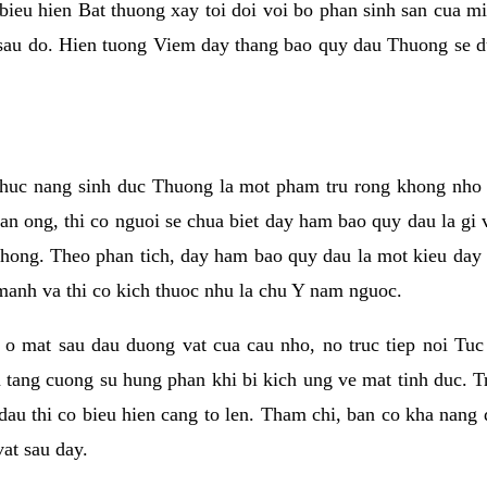
 bieu hien Bat thuong xay toi doi voi bo phan sinh san cua m
 sau do. Hien tuong Viem day thang bao quy dau Thuong se 
chuc nang sinh duc Thuong la mot pham tru rong khong nho
n ong, thi co nguoi se chua biet day ham bao quy dau la gi
 khong. Theo phan tich, day ham bao quy dau la mot kieu da
manh va thi co kich thuoc nhu la chu Y nam nguoc.
 mat sau dau duong vat cua cau nho, no truc tiep noi Tuc 
tang cuong su hung phan khi bi kich ung ve mat tinh duc. Tr
dau thi co bieu hien cang to len. Tham chi, ban co kha nang
at sau day.