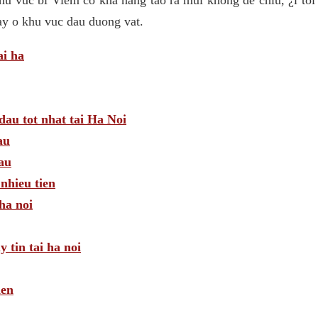
ay o khu vuc dau duong vat.
i ha
dau tot nhat tai Ha Noi
au
au
nhieu tien
ha noi
tin tai ha noi
ien