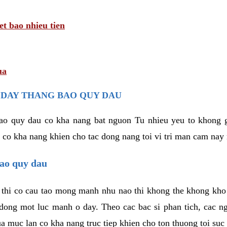
et bao nhieu tien
ua
 DAY THANG BAO QUY DAU
ao quy dau co kha nang bat nguon Tu nhieu yeu to khong g
 co kha nang khien cho tac dong nang toi vi tri man cam nay 
ao quy dau
hi co cau tao mong manh nhu nao thi khong the khong kho 
dong mot luc manh o day. Theo cac bac si phan tich, cac ng
a muc lan co kha nang truc tiep khien cho ton thuong toi suc