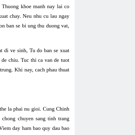
g Thuong khoe manh nay lai co
 xuat chay. Neu nhu cu lau ngay
n ban se bi ung thu duong vat,
 di ve sinh, Tu do ban se xuat
de chiu. Tuc thi ca van de tuot
trung. Khi nay, cach phau thuat
the la phai nu gioi. Cung Chinh
 chong chuyen sang tinh trang
p Viem day ham bao quy dau bao