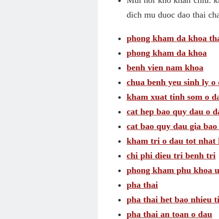
dich mu duoc dao thai ch
phong kham da khoa tha
phong kham da khoa
benh vien nam khoa
chua benh yeu sinh ly o 
kham xuat tinh som o d
cat hep bao quy dau o d
cat bao quy dau gia bao 
kham tri o dau tot nhat 
chi phi dieu tri benh tri
phong kham phu khoa uy 
pha thai
pha thai het bao nhieu t
pha thai an toan o dau