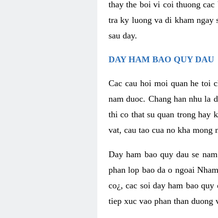
thay the boi vi coi thuong cac
tra ky luong va di kham ngay
sau day.
DAY HAM BAO QUY DAU
Cac cau hoi moi quan he toi 
nam duoc. Chang han nhu la da
thi co that su quan trong hay
vat, cau tao cua no kha mong 
Day ham bao quy dau se nam o
phan lop bao da o ngoai Nham 
co¿, cac soi day ham bao quy 
tiep xuc vao phan than duong v