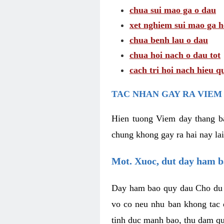
chua sui mao ga o dau
xet nghiem sui mao ga h
chua benh lau o dau
chua hoi nach o dau tot
cach tri hoi nach hieu q
TAC NHAN GAY RA VIEM
Hien tuong Viem day thang b
chung khong gay ra hai nay lai
Mot. Xuoc, dut day ham b
Day ham bao quy dau Cho du t
vo co neu nhu ban khong tac 
tinh duc manh bao, thu dam qu