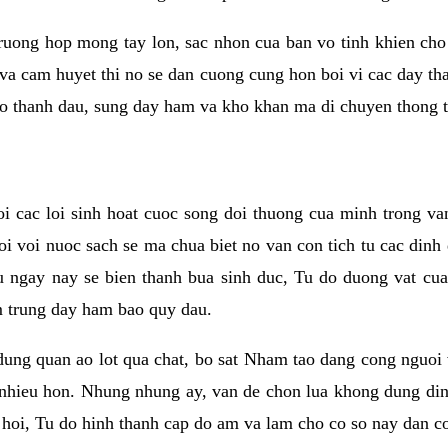
ruong hop mong tay lon, sac nhon cua ban vo tinh khien cho
va cam huyet thi no se dan cuong cung hon boi vi cac day tha
ro thanh dau, sung day ham va kho khan ma di chuyen thong 
oi cac loi sinh hoat cuoc song doi thuong cua minh trong v
oi voi nuoc sach se ma chua biet no van con tich tu cac dinh
u ngay nay se bien thanh bua sinh duc, Tu do duong vat c
 trung day ham bao quy dau.
 dung quan ao lot qua chat, bo sat Nham tao dang cong nguoi 
 nhieu hon. Nhung nhung ay, van de chon lua khong dung din
hoi, Tu do hinh thanh cap do am va lam cho co so nay dan c