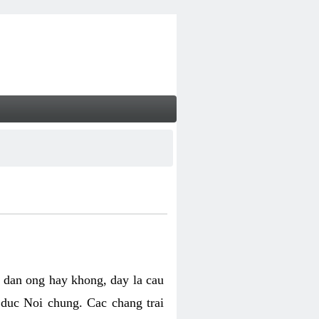
 dan ong hay khong, day la cau
 duc Noi chung. Cac chang trai