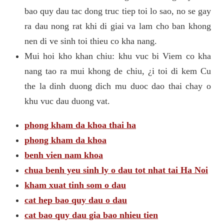
bao quy dau tac dong truc tiep toi lo sao, no se gay
ra dau nong rat khi di giai va lam cho ban khong
nen di ve sinh toi thieu co kha nang.
Mui hoi kho khan chiu: khu vuc bi Viem co kha
nang tao ra mui khong de chiu, ¿i toi di kem Cu
the la dinh duong dich mu duoc dao thai chay o
khu vuc dau duong vat.
phong kham da khoa thai ha
phong kham da khoa
benh vien nam khoa
chua benh yeu sinh ly o dau tot nhat tai Ha Noi
kham xuat tinh som o dau
cat hep bao quy dau o dau
cat bao quy dau gia bao nhieu tien