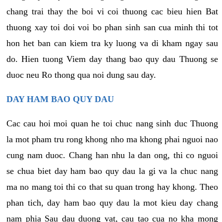
chang trai thay the boi vi coi thuong cac bieu hien Bat
thuong xay toi doi voi bo phan sinh san cua minh thi tot
hon het ban can kiem tra ky luong va di kham ngay sau
do. Hien tuong Viem day thang bao quy dau Thuong se
duoc neu Ro thong qua noi dung sau day.
DAY HAM BAO QUY DAU
Cac cau hoi moi quan he toi chuc nang sinh duc Thuong
la mot pham tru rong khong nho ma khong phai nguoi nao
cung nam duoc. Chang han nhu la dan ong, thi co nguoi
se chua biet day ham bao quy dau la gi va la chuc nang
ma no mang toi thi co that su quan trong hay khong. Theo
phan tich, day ham bao quy dau la mot kieu day chang
nam phia Sau dau duong vat, cau tao cua no kha mong