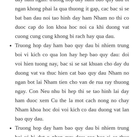
ngan khong phai la qua thuong it gap, cac bac si se
bat ban dau noi tao hinh day ham Nham no thi co
duoc cap do lon khoa hoc noi ca khi duong vat
cuong cung cung khong bi rach hay qua dau.
Truong hop day ham bao quy dau bi nhiem trung
boi vi kich co qua lon hay hep bao quy dau: doi
voi hien tuong nay, bac si se sat khuan cho day du
duong vat va thuc hien cat bao quy dau Nham no
ngan bot lai Nham tien cho van de rua ray thuong
ngay. Con Neu nhu bi hep thi se tao hinh lai day
ham duoc xem Cu the la mot cach nong no chay
Nham khoa hoc doi voi kich co dau duong vat lan
bao quy dau.
Truong hop day ham bao quy dau bi nhiem trung
boi vi bi dut o phan quy dau: cac bac si se thuc