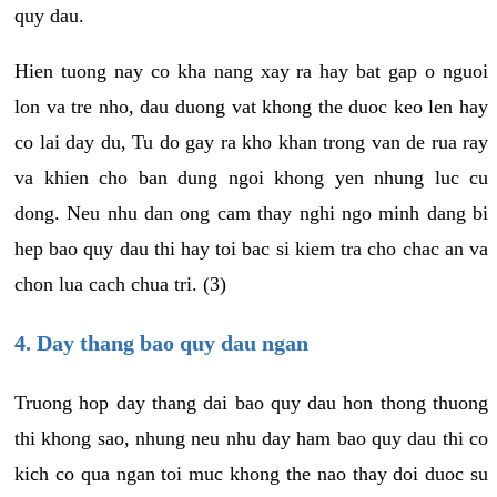
quy dau.
Hien tuong nay co kha nang xay ra hay bat gap o nguoi
lon va tre nho, dau duong vat khong the duoc keo len hay
co lai day du, Tu do gay ra kho khan trong van de rua ray
va khien cho ban dung ngoi khong yen nhung luc cu
dong. Neu nhu dan ong cam thay nghi ngo minh dang bi
hep bao quy dau thi hay toi bac si kiem tra cho chac an va
chon lua cach chua tri. (3)
4. Day thang bao quy dau ngan
Truong hop day thang dai bao quy dau hon thong thuong
thi khong sao, nhung neu nhu day ham bao quy dau thi co
kich co qua ngan toi muc khong the nao thay doi duoc su