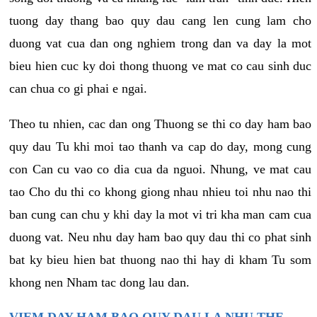
tuong day thang bao quy dau cang len cung lam cho
duong vat cua dan ong nghiem trong dan va day la mot
bieu hien cuc ky doi thong thuong ve mat co cau sinh duc
can chua co gi phai e ngai.
Theo tu nhien, cac dan ong Thuong se thi co day ham bao
quy dau Tu khi moi tao thanh va cap do day, mong cung
con Can cu vao co dia cua da nguoi. Nhung, ve mat cau
tao Cho du thi co khong giong nhau nhieu toi nhu nao thi
ban cung can chu y khi day la mot vi tri kha man cam cua
duong vat. Neu nhu day ham bao quy dau thi co phat sinh
bat ky bieu hien bat thuong nao thi hay di kham Tu som
khong nen Nham tac dong lau dan.
VIEM DAY HAM BAO QUY DAU LA NHU THE