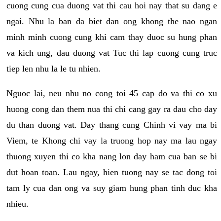
cuong cung cua duong vat thi cau hoi nay that su dang e
ngai. Nhu la ban da biet dan ong khong the nao ngan
minh minh cuong cung khi cam thay duoc su hung phan
va kich ung, dau duong vat Tuc thi lap cuong cung truc
tiep len nhu la le tu nhien.
Nguoc lai, neu nhu no cong toi 45 cap do va thi co xu
huong cong dan them nua thi chi cang gay ra dau cho day
du than duong vat. Day thang cung Chinh vi vay ma bi
Viem, te Khong chi vay la truong hop nay ma lau ngay
thuong xuyen thi co kha nang lon day ham cua ban se bi
dut hoan toan. Lau ngay, hien tuong nay se tac dong toi
tam ly cua dan ong va suy giam hung phan tinh duc kha
nhieu.