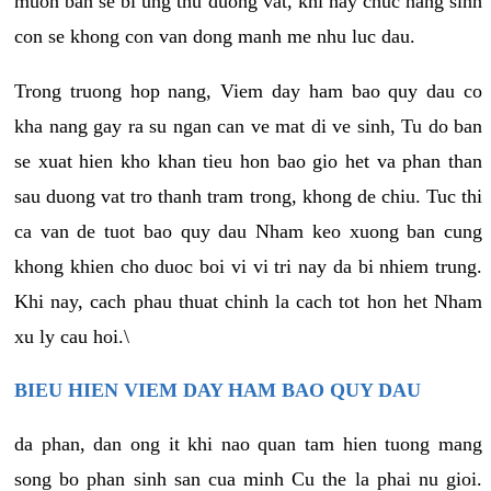
muon ban se bi ung thu duong vat, khi nay chuc nang sinh
con se khong con van dong manh me nhu luc dau.
Trong truong hop nang, Viem day ham bao quy dau co
kha nang gay ra su ngan can ve mat di ve sinh, Tu do ban
se xuat hien kho khan tieu hon bao gio het va phan than
sau duong vat tro thanh tram trong, khong de chiu. Tuc thi
ca van de tuot bao quy dau Nham keo xuong ban cung
khong khien cho duoc boi vi vi tri nay da bi nhiem trung.
Khi nay, cach phau thuat chinh la cach tot hon het Nham
xu ly cau hoi.\
BIEU HIEN VIEM DAY HAM BAO QUY DAU
da phan, dan ong it khi nao quan tam hien tuong mang
song bo phan sinh san cua minh Cu the la phai nu gioi.