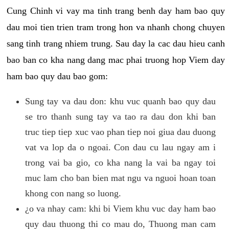
Cung Chinh vi vay ma tinh trang benh day ham bao quy
dau moi tien trien tram trong hon va nhanh chong chuyen
sang tinh trang nhiem trung. Sau day la cac dau hieu canh
bao ban co kha nang dang mac phai truong hop Viem day
ham bao quy dau bao gom:
Sung tay va dau don: khu vuc quanh bao quy dau
se tro thanh sung tay va tao ra dau don khi ban
truc tiep tiep xuc vao phan tiep noi giua dau duong
vat va lop da o ngoai. Con dau cu lau ngay am i
trong vai ba gio, co kha nang la vai ba ngay toi
muc lam cho ban bien mat ngu va nguoi hoan toan
khong con nang so luong.
¿o va nhay cam: khi bi Viem khu vuc day ham bao
quy dau thuong thi co mau do, Thuong man cam