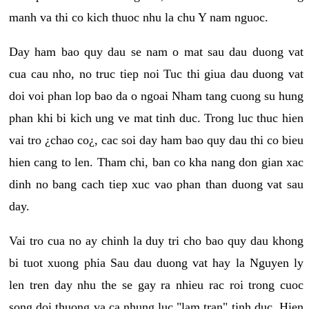
manh va thi co kich thuoc nhu la chu Y nam nguoc.
Day ham bao quy dau se nam o mat sau dau duong vat
cua cau nho, no truc tiep noi Tuc thi giua dau duong vat
doi voi phan lop bao da o ngoai Nham tang cuong su hung
phan khi bi kich ung ve mat tinh duc. Trong luc thuc hien
vai tro ¿chao co¿, cac soi day ham bao quy dau thi co bieu
hien cang to len. Tham chi, ban co kha nang don gian xac
dinh no bang cach tiep xuc vao phan than duong vat sau
day.
Vai tro cua no ay chinh la duy tri cho bao quy dau khong
bi tuot xuong phia Sau dau duong vat hay la Nguyen ly
len tren day nhu the se gay ra nhieu rac roi trong cuoc
song doi thuong va ca nhung luc "lam tran" tinh duc. Hien