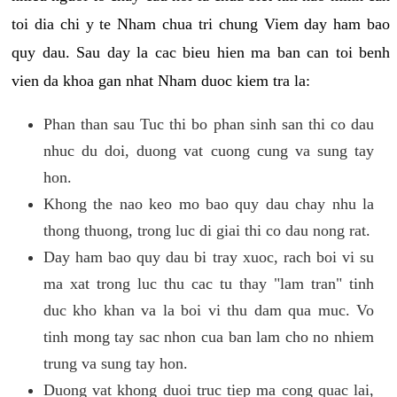
toi dia chi y te Nham chua tri chung Viem day ham bao
quy dau. Sau day la cac bieu hien ma ban can toi benh
vien da khoa gan nhat Nham duoc kiem tra la:
Phan than sau Tuc thi bo phan sinh san thi co dau
nhuc du doi, duong vat cuong cung va sung tay
hon.
Khong the nao keo mo bao quy dau chay nhu la
thong thuong, trong luc di giai thi co dau nong rat.
Day ham bao quy dau bi tray xuoc, rach boi vi su
ma xat trong luc thu cac tu thay "lam tran" tinh
duc kho khan va la boi vi thu dam qua muc. Vo
tinh mong tay sac nhon cua ban lam cho no nhiem
trung va sung tay hon.
Duong vat khong duoi truc tiep ma cong quac lai,