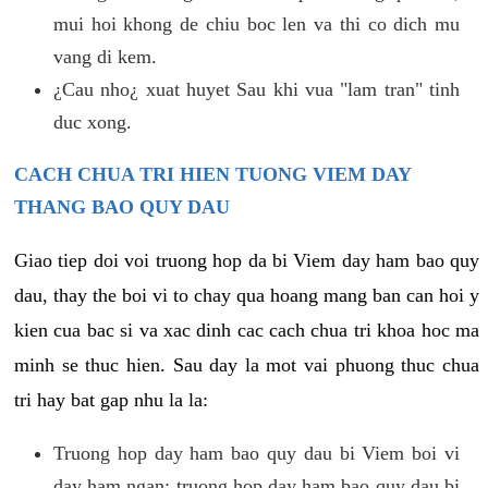
mui hoi khong de chiu boc len va thi co dich mu
vang di kem.
¿Cau nho¿ xuat huyet Sau khi vua "lam tran" tinh
duc xong.
CACH CHUA TRI HIEN TUONG VIEM DAY
THANG BAO QUY DAU
Giao tiep doi voi truong hop da bi Viem day ham bao quy
dau, thay the boi vi to chay qua hoang mang ban can hoi y
kien cua bac si va xac dinh cac cach chua tri khoa hoc ma
minh se thuc hien. Sau day la mot vai phuong thuc chua
tri hay bat gap nhu la la:
Truong hop day ham bao quy dau bi Viem boi vi
day ham ngan: truong hop day ham bao quy dau bi