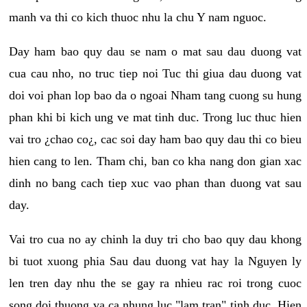
manh va thi co kich thuoc nhu la chu Y nam nguoc.
Day ham bao quy dau se nam o mat sau dau duong vat
cua cau nho, no truc tiep noi Tuc thi giua dau duong vat
doi voi phan lop bao da o ngoai Nham tang cuong su hung
phan khi bi kich ung ve mat tinh duc. Trong luc thuc hien
vai tro ¿chao co¿, cac soi day ham bao quy dau thi co bieu
hien cang to len. Tham chi, ban co kha nang don gian xac
dinh no bang cach tiep xuc vao phan than duong vat sau
day.
Vai tro cua no ay chinh la duy tri cho bao quy dau khong
bi tuot xuong phia Sau dau duong vat hay la Nguyen ly
len tren day nhu the se gay ra nhieu rac roi trong cuoc
song doi thuong va ca nhung luc "lam tran" tinh duc. Hien