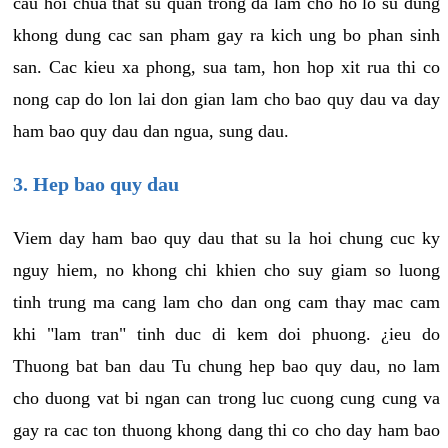
cau hoi chua that su quan trong da lam cho ho lo su dung
khong dung cac san pham gay ra kich ung bo phan sinh
san. Cac kieu xa phong, sua tam, hon hop xit rua thi co
nong cap do lon lai don gian lam cho bao quy dau va day
ham bao quy dau dan ngua, sung dau.
3. Hep bao quy dau
Viem day ham bao quy dau that su la hoi chung cuc ky
nguy hiem, no khong chi khien cho suy giam so luong
tinh trung ma cang lam cho dan ong cam thay mac cam
khi "lam tran" tinh duc di kem doi phuong. ¿ieu do
Thuong bat ban dau Tu chung hep bao quy dau, no lam
cho duong vat bi ngan can trong luc cuong cung cung va
gay ra cac ton thuong khong dang thi co cho day ham bao