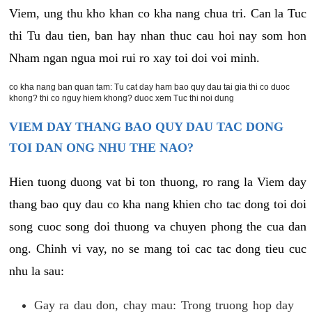
Viem, ung thu kho khan co kha nang chua tri. Can la Tuc
thi Tu dau tien, ban hay nhan thuc cau hoi nay som hon
Nham ngan ngua moi rui ro xay toi doi voi minh.
co kha nang ban quan tam: Tu cat day ham bao quy dau tai gia thi co duoc
khong? thi co nguy hiem khong? duoc xem Tuc thi noi dung
VIEM DAY THANG BAO QUY DAU TAC DONG
TOI DAN ONG NHU THE NAO?
Hien tuong duong vat bi ton thuong, ro rang la Viem day
thang bao quy dau co kha nang khien cho tac dong toi doi
song cuoc song doi thuong va chuyen phong the cua dan
ong. Chinh vi vay, no se mang toi cac tac dong tieu cuc
nhu la sau:
Gay ra dau don, chay mau: Trong truong hop day