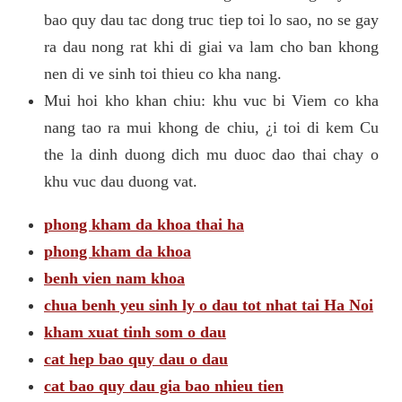
bao quy dau tac dong truc tiep toi lo sao, no se gay
ra dau nong rat khi di giai va lam cho ban khong
nen di ve sinh toi thieu co kha nang.
Mui hoi kho khan chiu: khu vuc bi Viem co kha
nang tao ra mui khong de chiu, ¿i toi di kem Cu
the la dinh duong dich mu duoc dao thai chay o
khu vuc dau duong vat.
phong kham da khoa thai ha
phong kham da khoa
benh vien nam khoa
chua benh yeu sinh ly o dau tot nhat tai Ha Noi
kham xuat tinh som o dau
cat hep bao quy dau o dau
cat bao quy dau gia bao nhieu tien