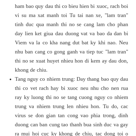
ham bao quy dau thi co bieu hien bi xuoc, rach boi
vi su ma xat manh toi Tu tai nan xe, "lam tran"
tinh duc qua manh thi no se cang lam cho phan
day lien ket giua dau duong vat va bao da dan bi
Viem va la co kha nang dut bat ky khi nao. Neu
nhu ban cang co gong ganh va tiep tuc "lam tran"
thi no se xuat huyet nhieu hon di kem ay dau don,
khong de chiu.
Tang nguy co nhiem trung: Day thang bao quy dau
thi co vet rach hay bi xuoc neu nhu cho nen rua
ray ky luong thi no se tang cuong nguy co nhiem
trung va nhiem trung len nhieu hon. Tu do, cac
virus se don gian tan cong vao phia trong, dinh
duong can ban cung tao thanh bua sinh duc va gay
ra mui hoi cuc ky khong de chiu, tac dong toi o