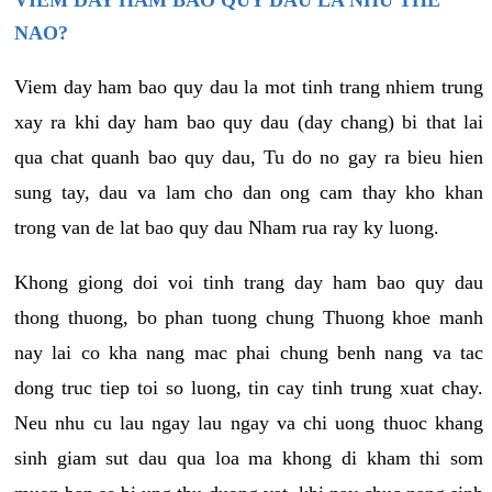
NAO?
Viem day ham bao quy dau la mot tinh trang nhiem trung
xay ra khi day ham bao quy dau (day chang) bi that lai
qua chat quanh bao quy dau, Tu do no gay ra bieu hien
sung tay, dau va lam cho dan ong cam thay kho khan
trong van de lat bao quy dau Nham rua ray ky luong.
Khong giong doi voi tinh trang day ham bao quy dau
thong thuong, bo phan tuong chung Thuong khoe manh
nay lai co kha nang mac phai chung benh nang va tac
dong truc tiep toi so luong, tin cay tinh trung xuat chay.
Neu nhu cu lau ngay lau ngay va chi uong thuoc khang
sinh giam sut dau qua loa ma khong di kham thi som