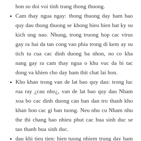
hon so doi voi tinh trang thong thuong.
Cam thay ngua ngay: thong thuong day ham bao
quy dau thong thuong se khong bieu hien bat ky su
kich ung nao. Nhung, trong truong hop cac virus
gay ra hai da tan cong vao phia trong di kem ay su
tich tu cua cac dinh duong ba nhon, no co kha
nang gay ra cam thay ngua o khu vuc da bi tac
dong va khien cho day ham thit chat lai hon.
Kho khan trong van de lat bao quy dau: trong luc
rua ray ¿cau nho¿, van de lat bao quy dau Nham
xoa bo cac dinh duong can ban dan tro thanh kho
khan hon cac gi ban tuong. Neu nhu cu Nham nhu
the thi chang bao nhieu phut cac bua sinh duc se
tao thanh bua sinh duc.
dau khi tieu tien: hien tuong nhiem trung day ham