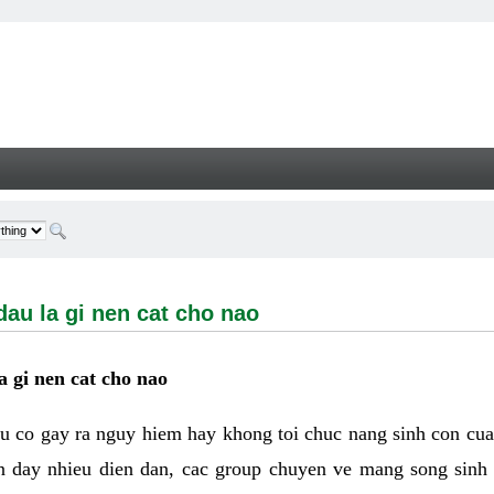
 gi nen cat cho nao - Welcome
au la gi nen cat cho nao
 gi nen cat cho nao
u co gay ra nguy hiem hay khong toi chuc nang sinh con cua
en day nhieu dien dan, cac group chuyen ve mang song sinh