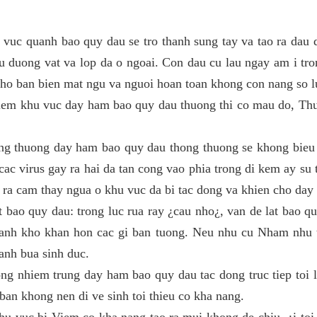
vuc quanh bao quy dau se tro thanh sung tay va tao ra dau d
u duong vat va lop da o ngoai. Con dau cu lau ngay am i tro
cho ban bien mat ngu va nguoi hoan toan khong con nang so l
Viem khu vuc day ham bao quy dau thuong thi co mau do, Th
g thuong day ham bao quy dau thong thuong se khong bieu h
ac virus gay ra hai da tan cong vao phia trong di kem ay su 
ra cam thay ngua o khu vuc da bi tac dong va khien cho day h
t bao quy dau: trong luc rua ray ¿cau nho¿, van de lat bao 
hanh kho khan hon cac gi ban tuong. Neu nhu cu Nham nhu t
hanh bua sinh duc.
uong nhiem trung day ham bao quy dau tac dong truc tiep toi 
 ban khong nen di ve sinh toi thieu co kha nang.
hu vuc bi Viem co kha nang tao ra mui khong de chiu, ¿i toi