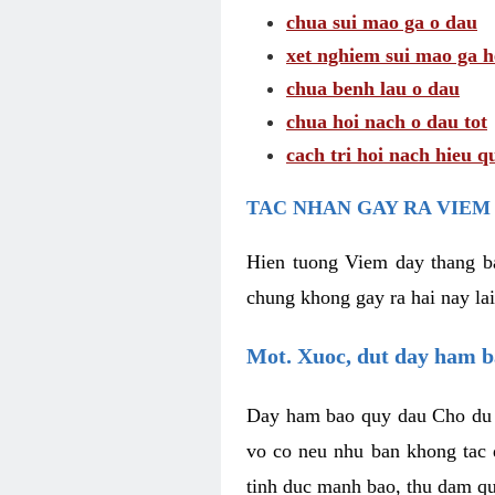
chua sui mao ga o dau
xet nghiem sui mao ga h
chua benh lau o dau
chua hoi nach o dau tot
cach tri hoi nach hieu q
TAC NHAN GAY RA VIEM
Hien tuong Viem day thang b
chung khong gay ra hai nay lai
Mot. Xuoc, dut day ham b
Day ham bao quy dau Cho du t
vo co neu nhu ban khong tac 
tinh duc manh bao, thu dam qu