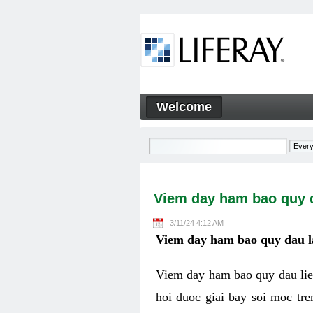
Skip to Content
Welcome
Viem day ham bao quy dau la
Navigation
Viem day ham bao quy d
3/11/24 4:12 AM
Viem day ham bao quy dau la
Viem day ham bao quy dau lie
hoi duoc giai bay soi moc tr