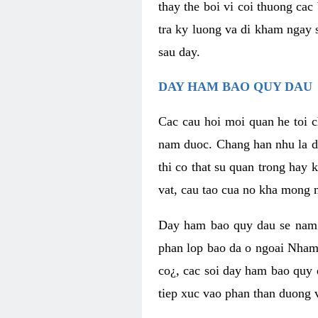
thay the boi vi coi thuong cac
tra ky luong va di kham ngay
sau day.
DAY HAM BAO QUY DAU
Cac cau hoi moi quan he toi 
nam duoc. Chang han nhu la da
thi co that su quan trong hay
vat, cau tao cua no kha mong 
Day ham bao quy dau se nam o
phan lop bao da o ngoai Nham 
co¿, cac soi day ham bao quy 
tiep xuc vao phan than duong v