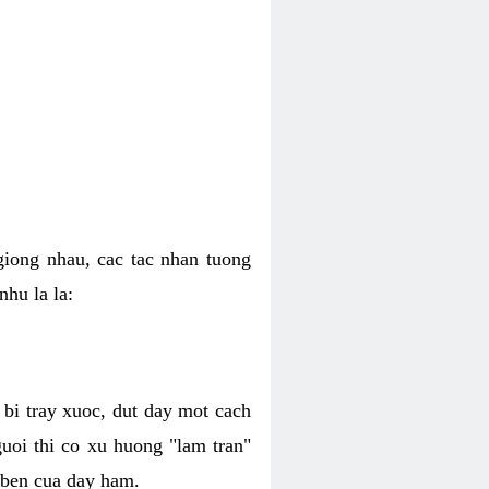
iong nhau, cac tac nhan tuong
nhu la la:
bi tray xuoc, dut day mot cach
uoi thi co xu huong "lam tran"
 ben cua day ham.