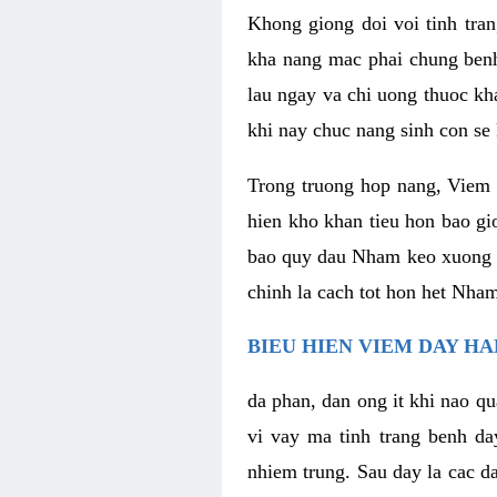
Khong giong doi voi tinh tr
kha nang mac phai chung benh 
lau ngay va chi uong thuoc kh
khi nay chuc nang sinh con s
Trong truong hop nang, Viem 
hien kho khan tieu hon bao gio
bao quy dau Nham keo xuong ba
chinh la cach tot hon het Nham
BIEU HIEN VIEM DAY H
da phan, dan ong it khi nao q
vi vay ma tinh trang benh da
nhiem trung. Sau day la cac 