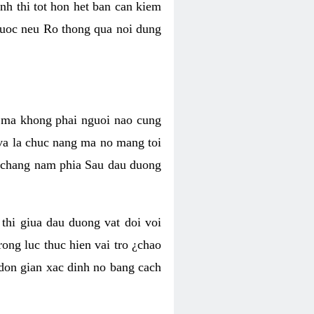
inh thi tot hon het ban can kiem
duoc neu Ro thong qua noi dung
 ma khong phai nguoi nao cung
 va la chuc nang ma no mang toi
y chang nam phia Sau dau duong
thi giua dau duong vat doi voi
ong luc thuc hien vai tro ¿chao
 don gian xac dinh no bang cach