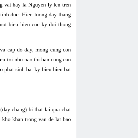
g vat hay la Nguyen ly len tren
 tinh duc. Hien tuong day thang
ot bieu hien cuc ky doi thong
 va cap do day, mong cung con
eu toi nhu nao thi ban cung can
 phat sinh bat ky bieu hien bat
day chang) bi that lai qua chat
 kho khan trong van de lat bao