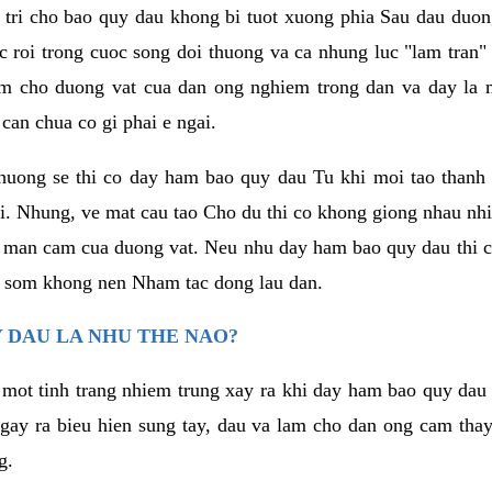
y tri cho bao quy dau khong bi tuot xuong phia Sau dau duon
ac roi trong cuoc song doi thuong va ca nhung luc "lam tran"
m cho duong vat cua dan ong nghiem trong dan va day la m
can chua co gi phai e ngai.
huong se thi co day ham bao quy dau Tu khi moi tao thanh
i. Nhung, ve mat cau tao Cho du thi co khong giong nhau nhi
ha man cam cua duong vat. Neu nhu day ham bao quy dau thi co
u som khong nen Nham tac dong lau dan.
 DAU LA NHU THE NAO?
ot tinh trang nhiem trung xay ra khi day ham bao quy dau (
gay ra bieu hien sung tay, dau va lam cho dan ong cam thay
g.