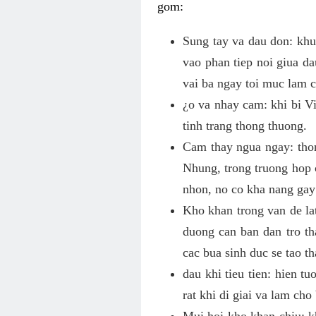
gom:
Sung tay va dau don: khu 
vao phan tiep noi giua da
vai ba ngay toi muc lam 
¿o va nhay cam: khi bi 
tinh trang thong thuong.
Cam thay ngua ngay: thon
Nhung, trong truong hop c
nhon, no co kha nang gay 
Kho khan trong van de la
duong can ban dan tro t
cac bua sinh duc se tao t
dau khi tieu tien: hien t
rat khi di giai va lam cho
Mui hoi kho khan chiu: k