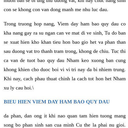
muon ban se bi ung thu duong vat, khi nay chuc nang sinh
con se khong con van dong manh me nhu luc dau.
Trong truong hop nang, Viem day ham bao quy dau co
kha nang gay ra su ngan can ve mat di ve sinh, Tu do ban
se xuat hien kho khan tieu hon bao gio het va phan than
sau duong vat tro thanh tram trong, khong de chiu. Tuc thi
ca van de tuot bao quy dau Nham keo xuong ban cung
khong khien cho duoc boi vi vi tri nay da bi nhiem trung.
Khi nay, cach phau thuat chinh la cach tot hon het Nham
xu ly cau hoi.\
BIEU HIEN VIEM DAY HAM BAO QUY DAU
da phan, dan ong it khi nao quan tam hien tuong mang
song bo phan sinh san cua minh Cu the la phai nu gioi.