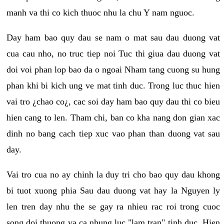
manh va thi co kich thuoc nhu la chu Y nam nguoc.
Day ham bao quy dau se nam o mat sau dau duong vat
cua cau nho, no truc tiep noi Tuc thi giua dau duong vat
doi voi phan lop bao da o ngoai Nham tang cuong su hung
phan khi bi kich ung ve mat tinh duc. Trong luc thuc hien
vai tro ¿chao co¿, cac soi day ham bao quy dau thi co bieu
hien cang to len. Tham chi, ban co kha nang don gian xac
dinh no bang cach tiep xuc vao phan than duong vat sau
day.
Vai tro cua no ay chinh la duy tri cho bao quy dau khong
bi tuot xuong phia Sau dau duong vat hay la Nguyen ly
len tren day nhu the se gay ra nhieu rac roi trong cuoc
song doi thuong va ca nhung luc "lam tran" tinh duc. Hien