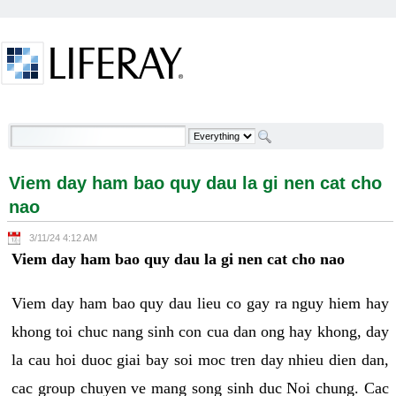
Skip to Content
Viem day ham bao quy dau la gi nen cat cho nao -
Welcome
Viem day ham bao quy dau la gi nen cat cho
nao
3/11/24 4:12 AM
Viem day ham bao quy dau la gi nen cat cho nao
Viem day ham bao quy dau lieu co gay ra nguy hiem hay
khong toi chuc nang sinh con cua dan ong hay khong, day
la cau hoi duoc giai bay soi moc tren day nhieu dien dan,
cac group chuyen ve mang song sinh duc Noi chung. Cac