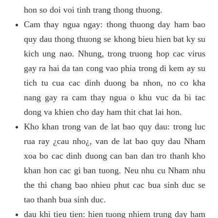
hon so doi voi tinh trang thong thuong.
Cam thay ngua ngay: thong thuong day ham bao
quy dau thong thuong se khong bieu hien bat ky su
kich ung nao. Nhung, trong truong hop cac virus
gay ra hai da tan cong vao phia trong di kem ay su
tich tu cua cac dinh duong ba nhon, no co kha
nang gay ra cam thay ngua o khu vuc da bi tac
dong va khien cho day ham thit chat lai hon.
Kho khan trong van de lat bao quy dau: trong luc
rua ray ¿cau nho¿, van de lat bao quy dau Nham
xoa bo cac dinh duong can ban dan tro thanh kho
khan hon cac gi ban tuong. Neu nhu cu Nham nhu
the thi chang bao nhieu phut cac bua sinh duc se
tao thanh bua sinh duc.
dau khi tieu tien: hien tuong nhiem trung day ham