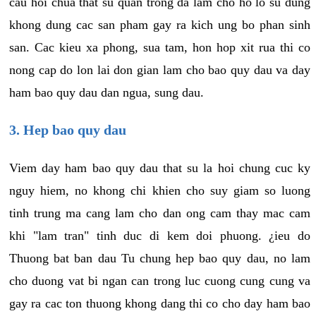
cau hoi chua that su quan trong da lam cho ho lo su dung
khong dung cac san pham gay ra kich ung bo phan sinh
san. Cac kieu xa phong, sua tam, hon hop xit rua thi co
nong cap do lon lai don gian lam cho bao quy dau va day
ham bao quy dau dan ngua, sung dau.
3. Hep bao quy dau
Viem day ham bao quy dau that su la hoi chung cuc ky
nguy hiem, no khong chi khien cho suy giam so luong
tinh trung ma cang lam cho dan ong cam thay mac cam
khi "lam tran" tinh duc di kem doi phuong. ¿ieu do
Thuong bat ban dau Tu chung hep bao quy dau, no lam
cho duong vat bi ngan can trong luc cuong cung cung va
gay ra cac ton thuong khong dang thi co cho day ham bao