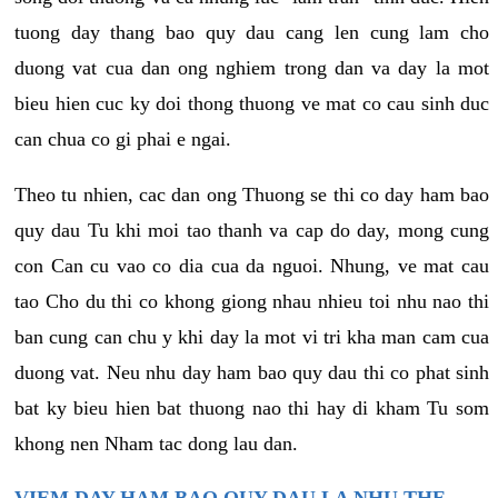
tuong day thang bao quy dau cang len cung lam cho
duong vat cua dan ong nghiem trong dan va day la mot
bieu hien cuc ky doi thong thuong ve mat co cau sinh duc
can chua co gi phai e ngai.
Theo tu nhien, cac dan ong Thuong se thi co day ham bao
quy dau Tu khi moi tao thanh va cap do day, mong cung
con Can cu vao co dia cua da nguoi. Nhung, ve mat cau
tao Cho du thi co khong giong nhau nhieu toi nhu nao thi
ban cung can chu y khi day la mot vi tri kha man cam cua
duong vat. Neu nhu day ham bao quy dau thi co phat sinh
bat ky bieu hien bat thuong nao thi hay di kham Tu som
khong nen Nham tac dong lau dan.
VIEM DAY HAM BAO QUY DAU LA NHU THE