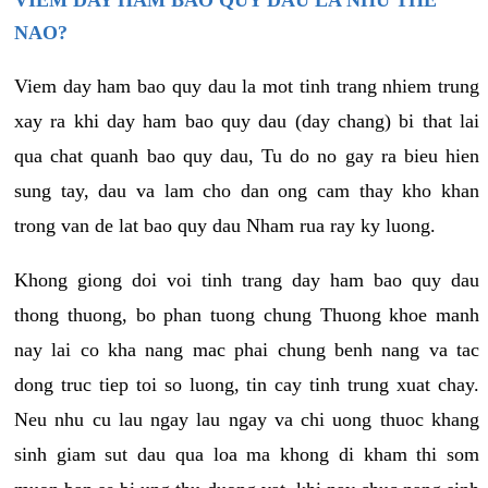
NAO?
Viem day ham bao quy dau la mot tinh trang nhiem trung
xay ra khi day ham bao quy dau (day chang) bi that lai
qua chat quanh bao quy dau, Tu do no gay ra bieu hien
sung tay, dau va lam cho dan ong cam thay kho khan
trong van de lat bao quy dau Nham rua ray ky luong.
Khong giong doi voi tinh trang day ham bao quy dau
thong thuong, bo phan tuong chung Thuong khoe manh
nay lai co kha nang mac phai chung benh nang va tac
dong truc tiep toi so luong, tin cay tinh trung xuat chay.
Neu nhu cu lau ngay lau ngay va chi uong thuoc khang
sinh giam sut dau qua loa ma khong di kham thi som