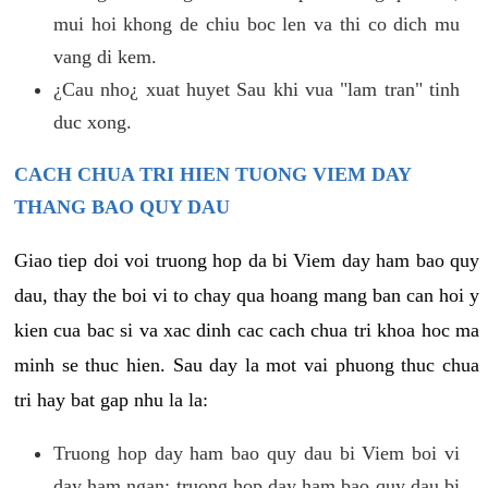
mui hoi khong de chiu boc len va thi co dich mu
vang di kem.
¿Cau nho¿ xuat huyet Sau khi vua "lam tran" tinh
duc xong.
CACH CHUA TRI HIEN TUONG VIEM DAY
THANG BAO QUY DAU
Giao tiep doi voi truong hop da bi Viem day ham bao quy
dau, thay the boi vi to chay qua hoang mang ban can hoi y
kien cua bac si va xac dinh cac cach chua tri khoa hoc ma
minh se thuc hien. Sau day la mot vai phuong thuc chua
tri hay bat gap nhu la la:
Truong hop day ham bao quy dau bi Viem boi vi
day ham ngan: truong hop day ham bao quy dau bi