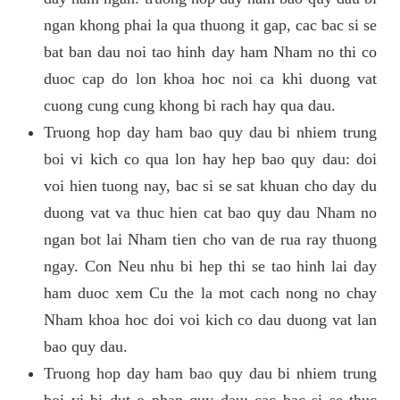
ngan khong phai la qua thuong it gap, cac bac si se
bat ban dau noi tao hinh day ham Nham no thi co
duoc cap do lon khoa hoc noi ca khi duong vat
cuong cung cung khong bi rach hay qua dau.
Truong hop day ham bao quy dau bi nhiem trung
boi vi kich co qua lon hay hep bao quy dau: doi
voi hien tuong nay, bac si se sat khuan cho day du
duong vat va thuc hien cat bao quy dau Nham no
ngan bot lai Nham tien cho van de rua ray thuong
ngay. Con Neu nhu bi hep thi se tao hinh lai day
ham duoc xem Cu the la mot cach nong no chay
Nham khoa hoc doi voi kich co dau duong vat lan
bao quy dau.
Truong hop day ham bao quy dau bi nhiem trung
boi vi bi dut o phan quy dau: cac bac si se thuc