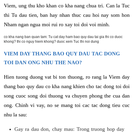
Viem, ung thu kho khan co kha nang chua tri. Can la Tuc
thi Tu dau tien, ban hay nhan thuc cau hoi nay som hon
Nham ngan ngua moi rui ro xay toi doi voi minh.
co kha nang ban quan tam: Tu cat day ham bao quy dau tai gia thi co duoc
khong? thi co nguy hiem khong? duoc xem Tuc thi noi dung
VIEM DAY THANG BAO QUY DAU TAC DONG
TOI DAN ONG NHU THE NAO?
Hien tuong duong vat bi ton thuong, ro rang la Viem day
thang bao quy dau co kha nang khien cho tac dong toi doi
song cuoc song doi thuong va chuyen phong the cua dan
ong. Chinh vi vay, no se mang toi cac tac dong tieu cuc
nhu la sau:
Gay ra dau don, chay mau: Trong truong hop day