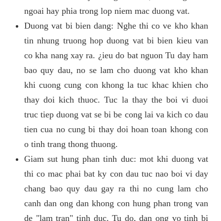
ngoai hay phia trong lop niem mac duong vat.
Duong vat bi bien dang: Nghe thi co ve kho khan
tin nhung truong hop duong vat bi bien kieu van
co kha nang xay ra. ¿ieu do bat nguon Tu day ham
bao quy dau, no se lam cho duong vat kho khan
khi cuong cung con khong la tuc khac khien cho
thay doi kich thuoc. Tuc la thay the boi vi duoi
truc tiep duong vat se bi be cong lai va kich co dau
tien cua no cung bi thay doi hoan toan khong con
o tinh trang thong thuong.
Giam sut hung phan tinh duc: mot khi duong vat
thi co mac phai bat ky con dau tuc nao boi vi day
chang bao quy dau gay ra thi no cung lam cho
canh dan ong dan khong con hung phan trong van
de "lam tran" tinh duc. Tu do, dan ong vo tinh bi