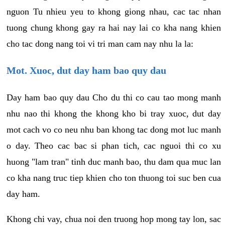
nguon Tu nhieu yeu to khong giong nhau, cac tac nhan
tuong chung khong gay ra hai nay lai co kha nang khien
cho tac dong nang toi vi tri man cam nay nhu la la:
Mot. Xuoc, dut day ham bao quy dau
Day ham bao quy dau Cho du thi co cau tao mong manh
nhu nao thi khong the khong kho bi tray xuoc, dut day
mot cach vo co neu nhu ban khong tac dong mot luc manh
o day. Theo cac bac si phan tich, cac nguoi thi co xu
huong "lam tran" tinh duc manh bao, thu dam qua muc lan
co kha nang truc tiep khien cho ton thuong toi suc ben cua
day ham.
Khong chi vay, chua noi den truong hop mong tay lon, sac