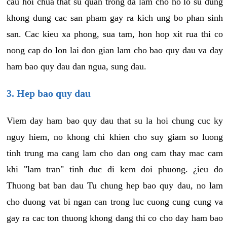
cau hoi chua that su quan trong da lam cho ho lo su dung
khong dung cac san pham gay ra kich ung bo phan sinh
san. Cac kieu xa phong, sua tam, hon hop xit rua thi co
nong cap do lon lai don gian lam cho bao quy dau va day
ham bao quy dau dan ngua, sung dau.
3. Hep bao quy dau
Viem day ham bao quy dau that su la hoi chung cuc ky
nguy hiem, no khong chi khien cho suy giam so luong
tinh trung ma cang lam cho dan ong cam thay mac cam
khi "lam tran" tinh duc di kem doi phuong. ¿ieu do
Thuong bat ban dau Tu chung hep bao quy dau, no lam
cho duong vat bi ngan can trong luc cuong cung cung va
gay ra cac ton thuong khong dang thi co cho day ham bao