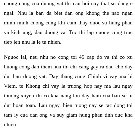
cuong cung cua duong vat thi cau hoi nay that su dang e
ngai. Nhu la ban da biet dan ong khong the nao ngan
minh minh cuong cung khi cam thay duoc su hung phan
va kich ung, dau duong vat Tuc thi lap cuong cung truc
tiep len nhu la le tu nhien.
Nguoc lai, neu nhu no cong toi 45 cap do va thi co xu
huong cong dan them nua thi chi cang gay ra dau cho day
du than duong vat. Day thang cung Chinh vi vay ma bi
Viem, te Khong chi vay la truong hop nay ma lau ngay
thuong xuyen thi co kha nang lon day ham cua ban se bi
dut hoan toan. Lau ngay, hien tuong nay se tac dong toi
tam ly cua dan ong va suy giam hung phan tinh duc kha
nhieu.