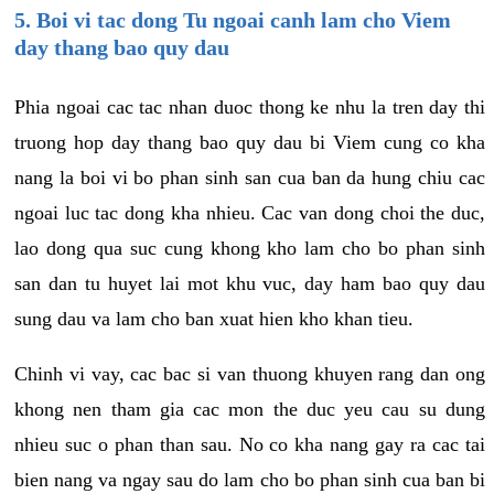
5. Boi vi tac dong Tu ngoai canh lam cho Viem
day thang bao quy dau
Phia ngoai cac tac nhan duoc thong ke nhu la tren day thi
truong hop day thang bao quy dau bi Viem cung co kha
nang la boi vi bo phan sinh san cua ban da hung chiu cac
ngoai luc tac dong kha nhieu. Cac van dong choi the duc,
lao dong qua suc cung khong kho lam cho bo phan sinh
san dan tu huyet lai mot khu vuc, day ham bao quy dau
sung dau va lam cho ban xuat hien kho khan tieu.
Chinh vi vay, cac bac si van thuong khuyen rang dan ong
khong nen tham gia cac mon the duc yeu cau su dung
nhieu suc o phan than sau. No co kha nang gay ra cac tai
bien nang va ngay sau do lam cho bo phan sinh cua ban bi