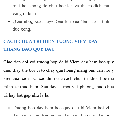
mui hoi khong de chiu boc len va thi co dich mu
vang di kem.
¿Cau nho¿ xuat huyet Sau khi vua "lam tran" tinh
duc xong.
CACH CHUA TRI HIEN TUONG VIEM DAY
THANG BAO QUY DAU
Giao tiep doi voi truong hop da bi Viem day ham bao quy
dau, thay the boi vi to chay qua hoang mang ban can hoi y
kien cua bac si va xac dinh cac cach chua tri khoa hoc ma
minh se thuc hien. Sau day la mot vai phuong thuc chua
tri hay bat gap nhu la la:
Truong hop day ham bao quy dau bi Viem boi vi
day ham ngan: truong hop day ham bao quy dau bi