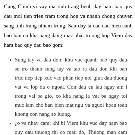
Cung Chinh vi vay ma tinh trang benh day ham bao quy
dau moi tien trien tram trong hon va nhanh chong chuyen
sang tinh trang nhiem trung. Sau day la cac dau hieu canh
bao ban co kha nang dang mac phai truong hop Viem day
ham bao quy dau bao gom:
Sung tay va dau don: khu vuc quanh bao quy dau
se tro thanh sung tay va tao ra dau don khi ban
truc tiep tiep xuc vao phan tiep noi giua dau duong
vat va lop da o ngoai. Con dau cu lau ngay am i
trong vai ba gio, co kha nang la vai ba ngay toi
muc lam cho ban bien mat ngu va nguoi hoan toan
khong con nang so luong.
¿o va nhay cam: khi bi Viem khu vuc day ham bao
quy dau thuong thi co mau do, Thuong man cam