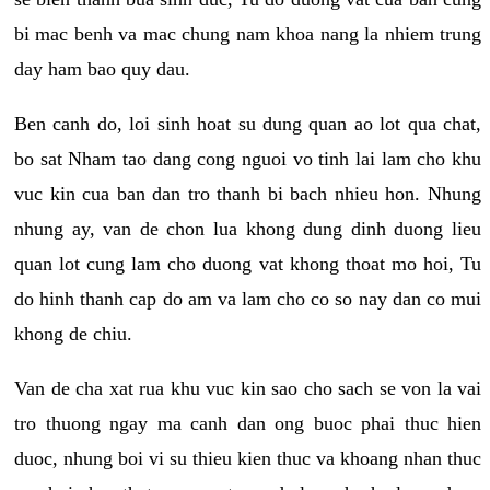
bi mac benh va mac chung nam khoa nang la nhiem trung
day ham bao quy dau.
Ben canh do, loi sinh hoat su dung quan ao lot qua chat,
bo sat Nham tao dang cong nguoi vo tinh lai lam cho khu
vuc kin cua ban dan tro thanh bi bach nhieu hon. Nhung
nhung ay, van de chon lua khong dung dinh duong lieu
quan lot cung lam cho duong vat khong thoat mo hoi, Tu
do hinh thanh cap do am va lam cho co so nay dan co mui
khong de chiu.
Van de cha xat rua khu vuc kin sao cho sach se von la vai
tro thuong ngay ma canh dan ong buoc phai thuc hien
duoc, nhung boi vi su thieu kien thuc va khoang nhan thuc