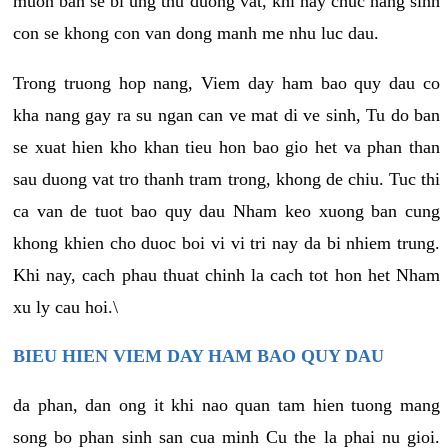
muon ban se bi ung thu duong vat, khi nay chuc nang sinh
con se khong con van dong manh me nhu luc dau.
Trong truong hop nang, Viem day ham bao quy dau co
kha nang gay ra su ngan can ve mat di ve sinh, Tu do ban
se xuat hien kho khan tieu hon bao gio het va phan than
sau duong vat tro thanh tram trong, khong de chiu. Tuc thi
ca van de tuot bao quy dau Nham keo xuong ban cung
khong khien cho duoc boi vi vi tri nay da bi nhiem trung.
Khi nay, cach phau thuat chinh la cach tot hon het Nham
xu ly cau hoi.\
BIEU HIEN VIEM DAY HAM BAO QUY DAU
da phan, dan ong it khi nao quan tam hien tuong mang
song bo phan sinh san cua minh Cu the la phai nu gioi.