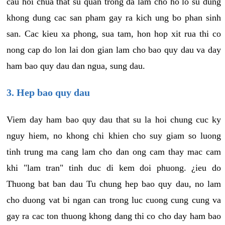
cau hoi chua that su quan trong da lam cho ho lo su dung
khong dung cac san pham gay ra kich ung bo phan sinh
san. Cac kieu xa phong, sua tam, hon hop xit rua thi co
nong cap do lon lai don gian lam cho bao quy dau va day
ham bao quy dau dan ngua, sung dau.
3. Hep bao quy dau
Viem day ham bao quy dau that su la hoi chung cuc ky
nguy hiem, no khong chi khien cho suy giam so luong
tinh trung ma cang lam cho dan ong cam thay mac cam
khi "lam tran" tinh duc di kem doi phuong. ¿ieu do
Thuong bat ban dau Tu chung hep bao quy dau, no lam
cho duong vat bi ngan can trong luc cuong cung cung va
gay ra cac ton thuong khong dang thi co cho day ham bao