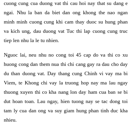
cuong cung cua duong vat thi cau hoi nay that su dang e
ngai. Nhu la ban da biet dan ong khong the nao ngan
minh minh cuong cung khi cam thay duoc su hung phan
va kich ung, dau duong vat Tuc thi lap cuong cung truc
tiep len nhu la le tu nhien.
Nguoc lai, neu nhu no cong toi 45 cap do va thi co xu
huong cong dan them nua thi chi cang gay ra dau cho day
du than duong vat. Day thang cung Chinh vi vay ma bi
Viem, te Khong chi vay la truong hop nay ma lau ngay
thuong xuyen thi co kha nang lon day ham cua ban se bi
dut hoan toan. Lau ngay, hien tuong nay se tac dong toi
tam ly cua dan ong va suy giam hung phan tinh duc kha
nhieu.