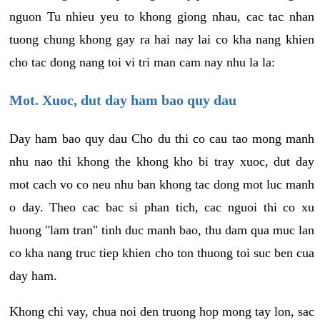
nguon Tu nhieu yeu to khong giong nhau, cac tac nhan
tuong chung khong gay ra hai nay lai co kha nang khien
cho tac dong nang toi vi tri man cam nay nhu la la:
Mot. Xuoc, dut day ham bao quy dau
Day ham bao quy dau Cho du thi co cau tao mong manh
nhu nao thi khong the khong kho bi tray xuoc, dut day
mot cach vo co neu nhu ban khong tac dong mot luc manh
o day. Theo cac bac si phan tich, cac nguoi thi co xu
huong "lam tran" tinh duc manh bao, thu dam qua muc lan
co kha nang truc tiep khien cho ton thuong toi suc ben cua
day ham.
Khong chi vay, chua noi den truong hop mong tay lon, sac