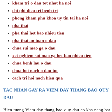
kham tri o dau tot nhat ha noi
chi phi dieu tri benh tri
phong kham phu khoa uy tin tai ha noi
pha thai
pha thai het bao nhieu tien
pha thai an toan o dau
chua sui mao ga o dau
xet nghiem sui mao ga het bao nhieu tien
chua benh lau o dau
chua hoi nach o dau tot
cach tri hoi nach hieu qua
TAC NHAN GAY RA VIEM DAY THANG BAO QUY
DAU
Hien tuong Viem day thang bao quy dau co kha nang bat