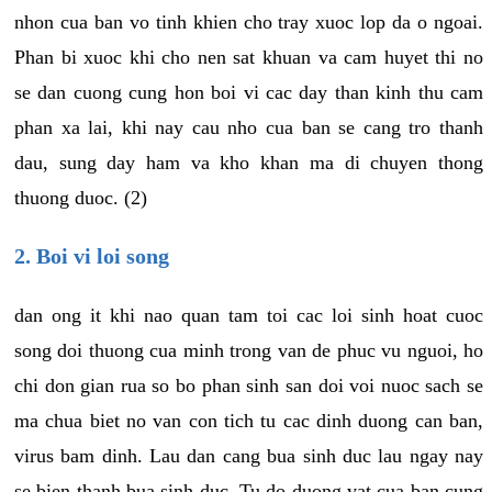
nhon cua ban vo tinh khien cho tray xuoc lop da o ngoai.
Phan bi xuoc khi cho nen sat khuan va cam huyet thi no
se dan cuong cung hon boi vi cac day than kinh thu cam
phan xa lai, khi nay cau nho cua ban se cang tro thanh
dau, sung day ham va kho khan ma di chuyen thong
thuong duoc. (2)
2. Boi vi loi song
dan ong it khi nao quan tam toi cac loi sinh hoat cuoc
song doi thuong cua minh trong van de phuc vu nguoi, ho
chi don gian rua so bo phan sinh san doi voi nuoc sach se
ma chua biet no van con tich tu cac dinh duong can ban,
virus bam dinh. Lau dan cang bua sinh duc lau ngay nay
se bien thanh bua sinh duc, Tu do duong vat cua ban cung