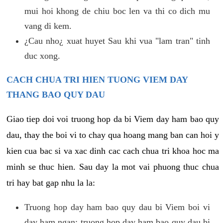
mui hoi khong de chiu boc len va thi co dich mu
vang di kem.
¿Cau nho¿ xuat huyet Sau khi vua "lam tran" tinh
duc xong.
CACH CHUA TRI HIEN TUONG VIEM DAY
THANG BAO QUY DAU
Giao tiep doi voi truong hop da bi Viem day ham bao quy
dau, thay the boi vi to chay qua hoang mang ban can hoi y
kien cua bac si va xac dinh cac cach chua tri khoa hoc ma
minh se thuc hien. Sau day la mot vai phuong thuc chua
tri hay bat gap nhu la la:
Truong hop day ham bao quy dau bi Viem boi vi
day ham ngan: truong hop day ham bao quy dau bi