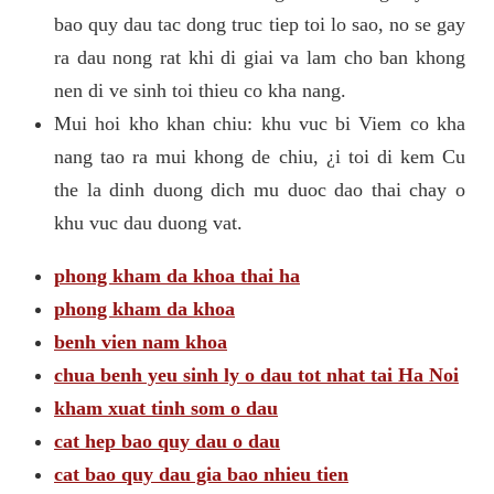
bao quy dau tac dong truc tiep toi lo sao, no se gay
ra dau nong rat khi di giai va lam cho ban khong
nen di ve sinh toi thieu co kha nang.
Mui hoi kho khan chiu: khu vuc bi Viem co kha
nang tao ra mui khong de chiu, ¿i toi di kem Cu
the la dinh duong dich mu duoc dao thai chay o
khu vuc dau duong vat.
phong kham da khoa thai ha
phong kham da khoa
benh vien nam khoa
chua benh yeu sinh ly o dau tot nhat tai Ha Noi
kham xuat tinh som o dau
cat hep bao quy dau o dau
cat bao quy dau gia bao nhieu tien