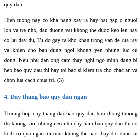
quy dau.
Hien tuong nay co kha nang xay ra hay bat gap o nguoi
lon va tre nho, dau duong vat khong the duoc keo len hay
co lai day du, Tu do gay ra kho khan trong van de rua ray
va khien cho ban dung ngoi khong yen nhung luc cu
dong. Neu nhu dan ong cam thay nghi ngo minh dang bi
hep bao quy dau thi hay toi bac si kiem tra cho chac an va
chon lua cach chua tri. (3)
4. Day thang bao quy dau ngan
Truong hop day thang dai bao quy dau hon thong thuong
thi khong sao, nhung neu nhu day ham bao quy dau thi co
kich co qua ngan toi muc khong the nao thay doi duoc su