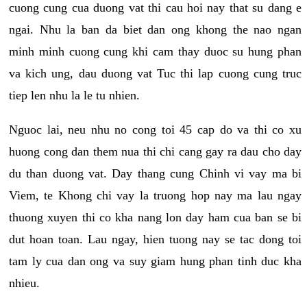
cuong cung cua duong vat thi cau hoi nay that su dang e
ngai. Nhu la ban da biet dan ong khong the nao ngan
minh minh cuong cung khi cam thay duoc su hung phan
va kich ung, dau duong vat Tuc thi lap cuong cung truc
tiep len nhu la le tu nhien.
Nguoc lai, neu nhu no cong toi 45 cap do va thi co xu
huong cong dan them nua thi chi cang gay ra dau cho day
du than duong vat. Day thang cung Chinh vi vay ma bi
Viem, te Khong chi vay la truong hop nay ma lau ngay
thuong xuyen thi co kha nang lon day ham cua ban se bi
dut hoan toan. Lau ngay, hien tuong nay se tac dong toi
tam ly cua dan ong va suy giam hung phan tinh duc kha
nhieu.