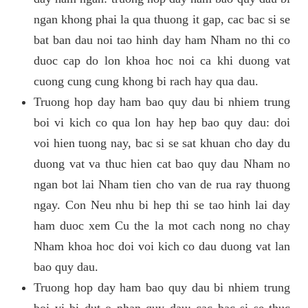
ngan khong phai la qua thuong it gap, cac bac si se
bat ban dau noi tao hinh day ham Nham no thi co
duoc cap do lon khoa hoc noi ca khi duong vat
cuong cung cung khong bi rach hay qua dau.
Truong hop day ham bao quy dau bi nhiem trung
boi vi kich co qua lon hay hep bao quy dau: doi
voi hien tuong nay, bac si se sat khuan cho day du
duong vat va thuc hien cat bao quy dau Nham no
ngan bot lai Nham tien cho van de rua ray thuong
ngay. Con Neu nhu bi hep thi se tao hinh lai day
ham duoc xem Cu the la mot cach nong no chay
Nham khoa hoc doi voi kich co dau duong vat lan
bao quy dau.
Truong hop day ham bao quy dau bi nhiem trung
boi vi bi dut o phan quy dau: cac bac si se thuc