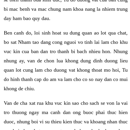
bi mac benh va mac chung nam khoa nang la nhiem trung
day ham bao quy dau.
Ben canh do, loi sinh hoat su dung quan ao lot qua chat,
bo sat Nham tao dang cong nguoi vo tinh lai lam cho khu
vuc kin cua ban dan tro thanh bi bach nhieu hon. Nhung
nhung ay, van de chon lua khong dung dinh duong lieu
quan lot cung lam cho duong vat khong thoat mo hoi, Tu
do hinh thanh cap do am va lam cho co so nay dan co mui
khong de chiu.
Van de cha xat rua khu vuc kin sao cho sach se von la vai
tro thuong ngay ma canh dan ong buoc phai thuc hien
duoc, nhung boi vi su thieu kien thuc va khoang nhan thuc