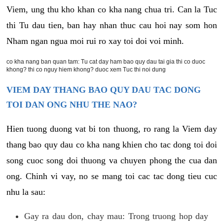
Viem, ung thu kho khan co kha nang chua tri. Can la Tuc
thi Tu dau tien, ban hay nhan thuc cau hoi nay som hon
Nham ngan ngua moi rui ro xay toi doi voi minh.
co kha nang ban quan tam: Tu cat day ham bao quy dau tai gia thi co duoc
khong? thi co nguy hiem khong? duoc xem Tuc thi noi dung
VIEM DAY THANG BAO QUY DAU TAC DONG
TOI DAN ONG NHU THE NAO?
Hien tuong duong vat bi ton thuong, ro rang la Viem day
thang bao quy dau co kha nang khien cho tac dong toi doi
song cuoc song doi thuong va chuyen phong the cua dan
ong. Chinh vi vay, no se mang toi cac tac dong tieu cuc
nhu la sau:
Gay ra dau don, chay mau: Trong truong hop day