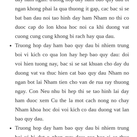
ngan khong phai la qua thuong it gap, cac bac si se
bat ban dau noi tao hinh day ham Nham no thi co
duoc cap do lon khoa hoc noi ca khi duong vat
cuong cung cung khong bi rach hay qua dau.
Truong hop day ham bao quy dau bi nhiem trung
boi vi kich co qua lon hay hep bao quy dau: doi
voi hien tuong nay, bac si se sat khuan cho day du
duong vat va thuc hien cat bao quy dau Nham no
ngan bot lai Nham tien cho van de rua ray thuong
ngay. Con Neu nhu bi hep thi se tao hinh lai day
ham duoc xem Cu the la mot cach nong no chay
Nham khoa hoc doi voi kich co dau duong vat lan
bao quy dau.
Truong hop day ham bao quy dau bi nhiem trung
boi vi bi dut o phan quy dau: cac bac si se thuc