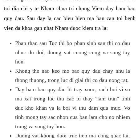
toi dia chi y te Nham chua tri chung Viem day ham bao
quy dau. Sau day la cac bieu hien ma ban can toi benh
vien da khoa gan nhat Nham duoc kiem tra la:
Phan than sau Tuc thi bo phan sinh san thi co dau
nhuc du doi, duong vat cuong cung va sung tay
hon.
Khong the nao keo mo bao quy dau chay nhu la
thong thuong, trong luc di giai thi co dau nong rat.
Day ham bao quy dau bi tray xuoc, rach boi vi su
ma xat trong luc thu cac tu thay "lam tran" tinh
duc kho khan va la boi vi thu dam qua muc. Vo
tinh mong tay sac nhon cua ban lam cho no nhiem
trung va sung tay hon.
Duong vat khong duoi truc tiep ma cong quac lai,