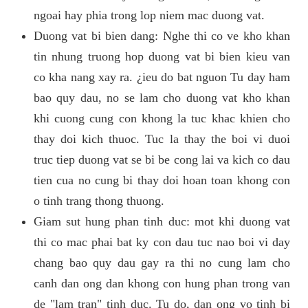
ngoai hay phia trong lop niem mac duong vat.
Duong vat bi bien dang: Nghe thi co ve kho khan
tin nhung truong hop duong vat bi bien kieu van
co kha nang xay ra. ¿ieu do bat nguon Tu day ham
bao quy dau, no se lam cho duong vat kho khan
khi cuong cung con khong la tuc khac khien cho
thay doi kich thuoc. Tuc la thay the boi vi duoi
truc tiep duong vat se bi be cong lai va kich co dau
tien cua no cung bi thay doi hoan toan khong con
o tinh trang thong thuong.
Giam sut hung phan tinh duc: mot khi duong vat
thi co mac phai bat ky con dau tuc nao boi vi day
chang bao quy dau gay ra thi no cung lam cho
canh dan ong dan khong con hung phan trong van
de "lam tran" tinh duc. Tu do, dan ong vo tinh bi