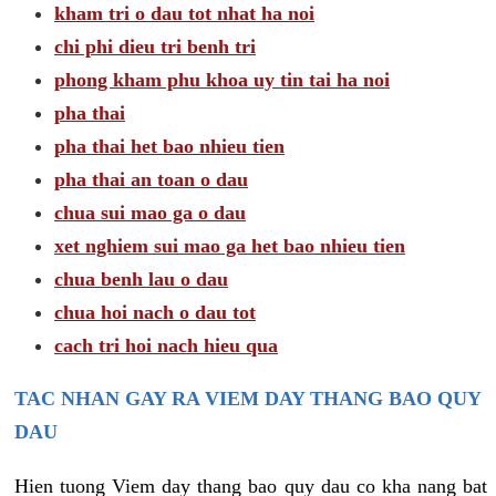
kham tri o dau tot nhat ha noi
chi phi dieu tri benh tri
phong kham phu khoa uy tin tai ha noi
pha thai
pha thai het bao nhieu tien
pha thai an toan o dau
chua sui mao ga o dau
xet nghiem sui mao ga het bao nhieu tien
chua benh lau o dau
chua hoi nach o dau tot
cach tri hoi nach hieu qua
TAC NHAN GAY RA VIEM DAY THANG BAO QUY
DAU
Hien tuong Viem day thang bao quy dau co kha nang bat