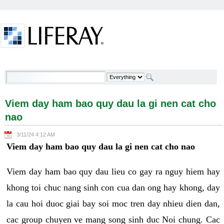
Skip to Content
Viem day ham bao quy dau la gi nen cat cho nao -
Welcome
Viem day ham bao quy dau la gi nen cat cho
nao
3/11/24 4:12 AM
Viem day ham bao quy dau la gi nen cat cho nao
Viem day ham bao quy dau lieu co gay ra nguy hiem hay
khong toi chuc nang sinh con cua dan ong hay khong, day
la cau hoi duoc giai bay soi moc tren day nhieu dien dan,
cac group chuyen ve mang song sinh duc Noi chung. Cac