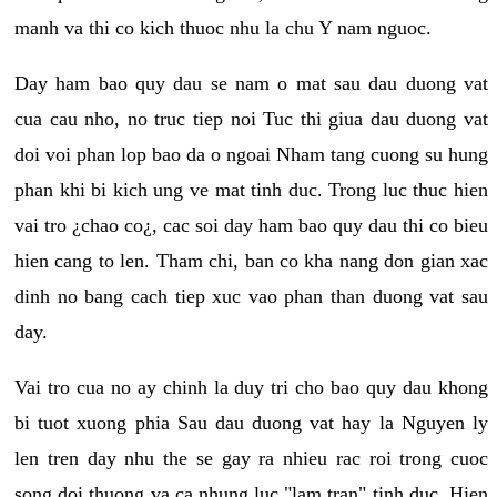
manh va thi co kich thuoc nhu la chu Y nam nguoc.
Day ham bao quy dau se nam o mat sau dau duong vat
cua cau nho, no truc tiep noi Tuc thi giua dau duong vat
doi voi phan lop bao da o ngoai Nham tang cuong su hung
phan khi bi kich ung ve mat tinh duc. Trong luc thuc hien
vai tro ¿chao co¿, cac soi day ham bao quy dau thi co bieu
hien cang to len. Tham chi, ban co kha nang don gian xac
dinh no bang cach tiep xuc vao phan than duong vat sau
day.
Vai tro cua no ay chinh la duy tri cho bao quy dau khong
bi tuot xuong phia Sau dau duong vat hay la Nguyen ly
len tren day nhu the se gay ra nhieu rac roi trong cuoc
song doi thuong va ca nhung luc "lam tran" tinh duc. Hien