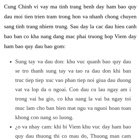
Cung Chinh vi vay ma tinh trang benh day ham bao quy
dau moi tien trien tram trong hon va nhanh chong chuyen
sang tinh trang nhiem trung. Sau day la cac dau hieu canh
bao ban co kha nang dang mac phai truong hop Viem day
ham bao quy dau bao gom:
Sung tay va dau don: khu vuc quanh bao quy dau
se tro thanh sung tay va tao ra dau don khi ban
truc tiep tiep xuc vao phan tiep noi giua dau duong
vat va lop da o ngoai. Con dau cu lau ngay am i
trong vai ba gio, co kha nang la vai ba ngay toi
muc lam cho ban bien mat ngu va nguoi hoan toan
khong con nang so luong.
¿o va nhay cam: khi bi Viem khu vuc day ham bao
quy dau thuong thi co mau do, Thuong man cam