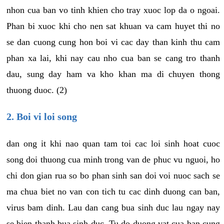
nhon cua ban vo tinh khien cho tray xuoc lop da o ngoai.
Phan bi xuoc khi cho nen sat khuan va cam huyet thi no
se dan cuong cung hon boi vi cac day than kinh thu cam
phan xa lai, khi nay cau nho cua ban se cang tro thanh
dau, sung day ham va kho khan ma di chuyen thong
thuong duoc. (2)
2. Boi vi loi song
dan ong it khi nao quan tam toi cac loi sinh hoat cuoc
song doi thuong cua minh trong van de phuc vu nguoi, ho
chi don gian rua so bo phan sinh san doi voi nuoc sach se
ma chua biet no van con tich tu cac dinh duong can ban,
virus bam dinh. Lau dan cang bua sinh duc lau ngay nay
se bien thanh bua sinh duc, Tu do duong vat cua ban cung