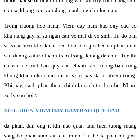
muon ban se bi ung thu duong vat, khi nay chuc nang sinh
con se khong con van dong manh me nhu luc dau.
Trong truong hop nang, Viem day ham bao quy dau co
kha nang gay ra su ngan can ve mat di ve sinh, Tu do ban
se xuat hien kho khan tieu hon bao gio het va phan than
sau duong vat tro thanh tram trong, khong de chiu. Tuc thi
ca van de tuot bao quy dau Nham keo xuong ban cung
khong khien cho duoc boi vi vi tri nay da bi nhiem trung.
Khi nay, cach phau thuat chinh la cach tot hon het Nham
xu ly cau hoi.\
BIEU HIEN VIEM DAY HAM BAO QUY DAU
da phan, dan ong it khi nao quan tam hien tuong mang
song bo phan sinh san cua minh Cu the la phai nu gioi.