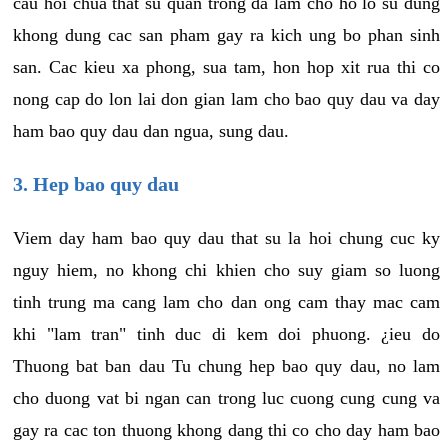
cau hoi chua that su quan trong da lam cho ho lo su dung
khong dung cac san pham gay ra kich ung bo phan sinh
san. Cac kieu xa phong, sua tam, hon hop xit rua thi co
nong cap do lon lai don gian lam cho bao quy dau va day
ham bao quy dau dan ngua, sung dau.
3. Hep bao quy dau
Viem day ham bao quy dau that su la hoi chung cuc ky
nguy hiem, no khong chi khien cho suy giam so luong
tinh trung ma cang lam cho dan ong cam thay mac cam
khi "lam tran" tinh duc di kem doi phuong. ¿ieu do
Thuong bat ban dau Tu chung hep bao quy dau, no lam
cho duong vat bi ngan can trong luc cuong cung cung va
gay ra cac ton thuong khong dang thi co cho day ham bao