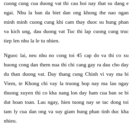
cuong cung cua duong vat thi cau hoi nay that su dang e
ngai. Nhu la ban da biet dan ong khong the nao ngan
minh minh cuong cung khi cam thay duoc su hung phan
va kich ung, dau duong vat Tuc thi lap cuong cung truc
tiep len nhu la le tu nhien.
Nguoc lai, neu nhu no cong toi 45 cap do va thi co xu
huong cong dan them nua thi chi cang gay ra dau cho day
du than duong vat. Day thang cung Chinh vi vay ma bi
Viem, te Khong chi vay la truong hop nay ma lau ngay
thuong xuyen thi co kha nang lon day ham cua ban se bi
dut hoan toan. Lau ngay, hien tuong nay se tac dong toi
tam ly cua dan ong va suy giam hung phan tinh duc kha
nhieu.