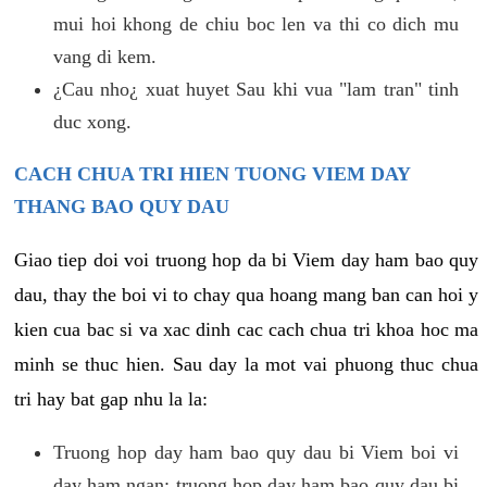
mui hoi khong de chiu boc len va thi co dich mu
vang di kem.
¿Cau nho¿ xuat huyet Sau khi vua "lam tran" tinh
duc xong.
CACH CHUA TRI HIEN TUONG VIEM DAY
THANG BAO QUY DAU
Giao tiep doi voi truong hop da bi Viem day ham bao quy
dau, thay the boi vi to chay qua hoang mang ban can hoi y
kien cua bac si va xac dinh cac cach chua tri khoa hoc ma
minh se thuc hien. Sau day la mot vai phuong thuc chua
tri hay bat gap nhu la la:
Truong hop day ham bao quy dau bi Viem boi vi
day ham ngan: truong hop day ham bao quy dau bi