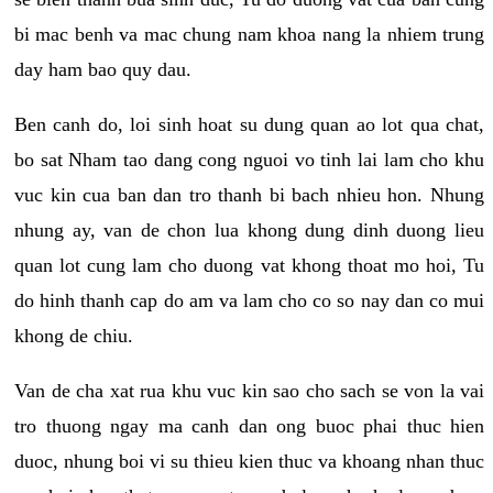
bi mac benh va mac chung nam khoa nang la nhiem trung
day ham bao quy dau.
Ben canh do, loi sinh hoat su dung quan ao lot qua chat,
bo sat Nham tao dang cong nguoi vo tinh lai lam cho khu
vuc kin cua ban dan tro thanh bi bach nhieu hon. Nhung
nhung ay, van de chon lua khong dung dinh duong lieu
quan lot cung lam cho duong vat khong thoat mo hoi, Tu
do hinh thanh cap do am va lam cho co so nay dan co mui
khong de chiu.
Van de cha xat rua khu vuc kin sao cho sach se von la vai
tro thuong ngay ma canh dan ong buoc phai thuc hien
duoc, nhung boi vi su thieu kien thuc va khoang nhan thuc