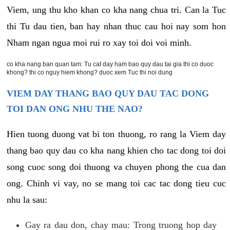
Viem, ung thu kho khan co kha nang chua tri. Can la Tuc
thi Tu dau tien, ban hay nhan thuc cau hoi nay som hon
Nham ngan ngua moi rui ro xay toi doi voi minh.
co kha nang ban quan tam: Tu cat day ham bao quy dau tai gia thi co duoc
khong? thi co nguy hiem khong? duoc xem Tuc thi noi dung
VIEM DAY THANG BAO QUY DAU TAC DONG
TOI DAN ONG NHU THE NAO?
Hien tuong duong vat bi ton thuong, ro rang la Viem day
thang bao quy dau co kha nang khien cho tac dong toi doi
song cuoc song doi thuong va chuyen phong the cua dan
ong. Chinh vi vay, no se mang toi cac tac dong tieu cuc
nhu la sau:
Gay ra dau don, chay mau: Trong truong hop day