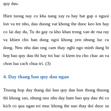
quy dau.
Hien tuong nay co kha nang xay ra hay bat gap o nguoi
lon va tre nho, dau duong vat khong the duoc keo len hay
co lai day du, Tu do gay ra kho khan trong van de rua ray
va khien cho ban dung ngoi khong yen nhung luc cu
dong. Neu nhu dan ong cam thay nghi ngo minh dang bi
hep bao quy dau thi hay toi bac si kiem tra cho chac an va
chon lua cach chua tri. (3)
4. Day thang bao quy dau ngan
Truong hop day thang dai bao quy dau hon thong thuong
thi khong sao, nhung neu nhu day ham bao quy dau thi co
kich co qua ngan toi muc khong the nao thay doi duoc su