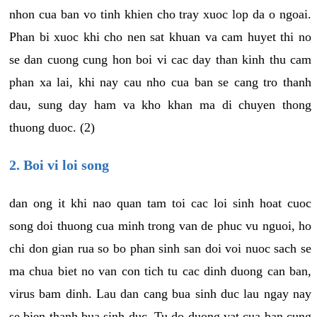
nhon cua ban vo tinh khien cho tray xuoc lop da o ngoai.
Phan bi xuoc khi cho nen sat khuan va cam huyet thi no
se dan cuong cung hon boi vi cac day than kinh thu cam
phan xa lai, khi nay cau nho cua ban se cang tro thanh
dau, sung day ham va kho khan ma di chuyen thong
thuong duoc. (2)
2. Boi vi loi song
dan ong it khi nao quan tam toi cac loi sinh hoat cuoc
song doi thuong cua minh trong van de phuc vu nguoi, ho
chi don gian rua so bo phan sinh san doi voi nuoc sach se
ma chua biet no van con tich tu cac dinh duong can ban,
virus bam dinh. Lau dan cang bua sinh duc lau ngay nay
se bien thanh bua sinh duc, Tu do duong vat cua ban cung