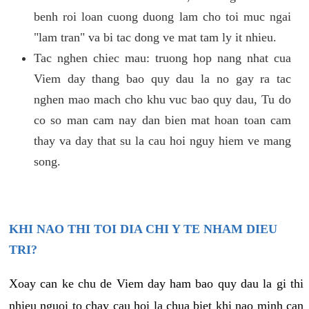
benh roi loan cuong duong lam cho toi muc ngai
"lam tran" va bi tac dong ve mat tam ly it nhieu.
Tac nghen chiec mau: truong hop nang nhat cua
Viem day thang bao quy dau la no gay ra tac
nghen mao mach cho khu vuc bao quy dau, Tu do
co so man cam nay dan bien mat hoan toan cam
thay va day that su la cau hoi nguy hiem ve mang
song.
KHI NAO THI TOI DIA CHI Y TE NHAM DIEU
TRI?
Xoay can ke chu de Viem day ham bao quy dau la gi thi
nhieu nguoi to chay cau hoi la chua biet khi nao minh can