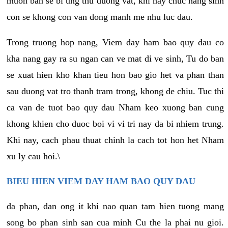
muon ban se bi ung thu duong vat, khi nay chuc nang sinh
con se khong con van dong manh me nhu luc dau.
Trong truong hop nang, Viem day ham bao quy dau co
kha nang gay ra su ngan can ve mat di ve sinh, Tu do ban
se xuat hien kho khan tieu hon bao gio het va phan than
sau duong vat tro thanh tram trong, khong de chiu. Tuc thi
ca van de tuot bao quy dau Nham keo xuong ban cung
khong khien cho duoc boi vi vi tri nay da bi nhiem trung.
Khi nay, cach phau thuat chinh la cach tot hon het Nham
xu ly cau hoi.\
BIEU HIEN VIEM DAY HAM BAO QUY DAU
da phan, dan ong it khi nao quan tam hien tuong mang
song bo phan sinh san cua minh Cu the la phai nu gioi.