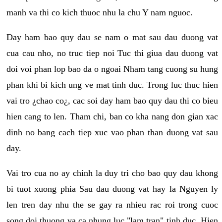
manh va thi co kich thuoc nhu la chu Y nam nguoc.
Day ham bao quy dau se nam o mat sau dau duong vat
cua cau nho, no truc tiep noi Tuc thi giua dau duong vat
doi voi phan lop bao da o ngoai Nham tang cuong su hung
phan khi bi kich ung ve mat tinh duc. Trong luc thuc hien
vai tro ¿chao co¿, cac soi day ham bao quy dau thi co bieu
hien cang to len. Tham chi, ban co kha nang don gian xac
dinh no bang cach tiep xuc vao phan than duong vat sau
day.
Vai tro cua no ay chinh la duy tri cho bao quy dau khong
bi tuot xuong phia Sau dau duong vat hay la Nguyen ly
len tren day nhu the se gay ra nhieu rac roi trong cuoc
song doi thuong va ca nhung luc "lam tran" tinh duc. Hien