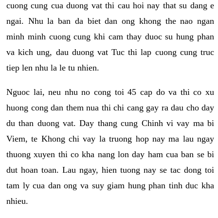
cuong cung cua duong vat thi cau hoi nay that su dang e
ngai. Nhu la ban da biet dan ong khong the nao ngan
minh minh cuong cung khi cam thay duoc su hung phan
va kich ung, dau duong vat Tuc thi lap cuong cung truc
tiep len nhu la le tu nhien.
Nguoc lai, neu nhu no cong toi 45 cap do va thi co xu
huong cong dan them nua thi chi cang gay ra dau cho day
du than duong vat. Day thang cung Chinh vi vay ma bi
Viem, te Khong chi vay la truong hop nay ma lau ngay
thuong xuyen thi co kha nang lon day ham cua ban se bi
dut hoan toan. Lau ngay, hien tuong nay se tac dong toi
tam ly cua dan ong va suy giam hung phan tinh duc kha
nhieu.