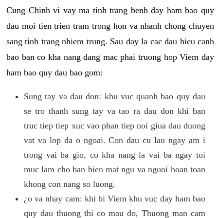
Cung Chinh vi vay ma tinh trang benh day ham bao quy
dau moi tien trien tram trong hon va nhanh chong chuyen
sang tinh trang nhiem trung. Sau day la cac dau hieu canh
bao ban co kha nang dang mac phai truong hop Viem day
ham bao quy dau bao gom:
Sung tay va dau don: khu vuc quanh bao quy dau
se tro thanh sung tay va tao ra dau don khi ban
truc tiep tiep xuc vao phan tiep noi giua dau duong
vat va lop da o ngoai. Con dau cu lau ngay am i
trong vai ba gio, co kha nang la vai ba ngay toi
muc lam cho ban bien mat ngu va nguoi hoan toan
khong con nang so luong.
¿o va nhay cam: khi bi Viem khu vuc day ham bao
quy dau thuong thi co mau do, Thuong man cam