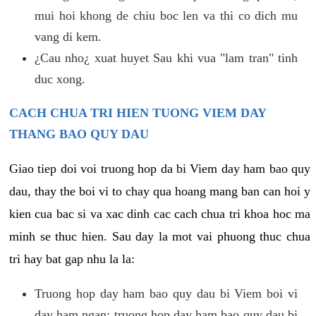
mui hoi khong de chiu boc len va thi co dich mu
vang di kem.
¿Cau nho¿ xuat huyet Sau khi vua "lam tran" tinh
duc xong.
CACH CHUA TRI HIEN TUONG VIEM DAY
THANG BAO QUY DAU
Giao tiep doi voi truong hop da bi Viem day ham bao quy
dau, thay the boi vi to chay qua hoang mang ban can hoi y
kien cua bac si va xac dinh cac cach chua tri khoa hoc ma
minh se thuc hien. Sau day la mot vai phuong thuc chua
tri hay bat gap nhu la la:
Truong hop day ham bao quy dau bi Viem boi vi
day ham ngan: truong hop day ham bao quy dau bi