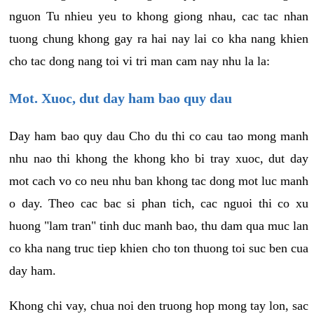
nguon Tu nhieu yeu to khong giong nhau, cac tac nhan
tuong chung khong gay ra hai nay lai co kha nang khien
cho tac dong nang toi vi tri man cam nay nhu la la:
Mot. Xuoc, dut day ham bao quy dau
Day ham bao quy dau Cho du thi co cau tao mong manh
nhu nao thi khong the khong kho bi tray xuoc, dut day
mot cach vo co neu nhu ban khong tac dong mot luc manh
o day. Theo cac bac si phan tich, cac nguoi thi co xu
huong "lam tran" tinh duc manh bao, thu dam qua muc lan
co kha nang truc tiep khien cho ton thuong toi suc ben cua
day ham.
Khong chi vay, chua noi den truong hop mong tay lon, sac