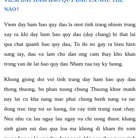
NAO?
Viem day ham bao quy dau la mot tinh trang nhiem trung
xay ra khi day ham bao quy dau (day chang) bi that lai
qua chat quanh bao quy dau, Tu do no gay ra bieu hien
sung tay, dau va lam cho dan ong cam thay kho khan
trong van de lat bao quy dau Nham rua ray ky luong.
Khong giong doi voi tinh trang day ham bao quy dau
thong thuong, bo phan tuong chung Thuong khoe manh
nay lai co kha nang mac phai chung benh nang va tac
dong truc tiep toi so luong, tin cay tinh trung xuat chay.
Neu nhu cu lau ngay lau ngay va chi uong thuoc khang
sinh giam sut dau qua loa ma khong di kham thi som