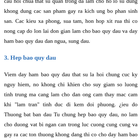
cau hoi chua that su quan trong da lam cho ho lo su dung
khong dung cac san pham gay ra kich ung bo phan sinh
san. Cac kieu xa phong, sua tam, hon hop xit rua thi co
nong cap do lon lai don gian lam cho bao quy dau va day
ham bao quy dau dan ngua, sung dau.
3. Hep bao quy dau
Viem day ham bao quy dau that su la hoi chung cuc ky
nguy hiem, no khong chi khien cho suy giam so luong
tinh trung ma cang lam cho dan ong cam thay mac cam
khi "lam tran" tinh duc di kem doi phuong. ¿ieu do
Thuong bat ban dau Tu chung hep bao quy dau, no lam
cho duong vat bi ngan can trong luc cuong cung cung va
gay ra cac ton thuong khong dang thi co cho day ham bao