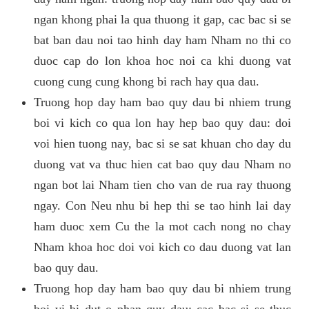
ngan khong phai la qua thuong it gap, cac bac si se
bat ban dau noi tao hinh day ham Nham no thi co
duoc cap do lon khoa hoc noi ca khi duong vat
cuong cung cung khong bi rach hay qua dau.
Truong hop day ham bao quy dau bi nhiem trung
boi vi kich co qua lon hay hep bao quy dau: doi
voi hien tuong nay, bac si se sat khuan cho day du
duong vat va thuc hien cat bao quy dau Nham no
ngan bot lai Nham tien cho van de rua ray thuong
ngay. Con Neu nhu bi hep thi se tao hinh lai day
ham duoc xem Cu the la mot cach nong no chay
Nham khoa hoc doi voi kich co dau duong vat lan
bao quy dau.
Truong hop day ham bao quy dau bi nhiem trung
boi vi bi dut o phan quy dau: cac bac si se thuc