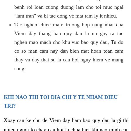
benh roi loan cuong duong lam cho toi muc ngai
"lam tran" va bi tac dong ve mat tam ly it nhieu.
Tac nghen chiec mau: truong hop nang nhat cua
Viem day thang bao quy dau la no gay ra tac
nghen mao mach cho khu vuc bao quy dau, Tu do
co so man cam nay dan bien mat hoan toan cam
thay va day that su la cau hoi nguy hiem ve mang
song.
KHI NAO THI TOI DIA CHI Y TE NHAM DIEU
TRI?
Xoay can ke chu de Viem day ham bao quy dau la gi thi
nhieu nguoi to chay cau hoi la chua biet khi nao minh can