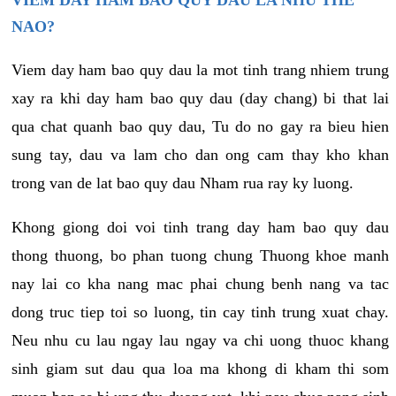
NAO?
Viem day ham bao quy dau la mot tinh trang nhiem trung
xay ra khi day ham bao quy dau (day chang) bi that lai
qua chat quanh bao quy dau, Tu do no gay ra bieu hien
sung tay, dau va lam cho dan ong cam thay kho khan
trong van de lat bao quy dau Nham rua ray ky luong.
Khong giong doi voi tinh trang day ham bao quy dau
thong thuong, bo phan tuong chung Thuong khoe manh
nay lai co kha nang mac phai chung benh nang va tac
dong truc tiep toi so luong, tin cay tinh trung xuat chay.
Neu nhu cu lau ngay lau ngay va chi uong thuoc khang
sinh giam sut dau qua loa ma khong di kham thi som