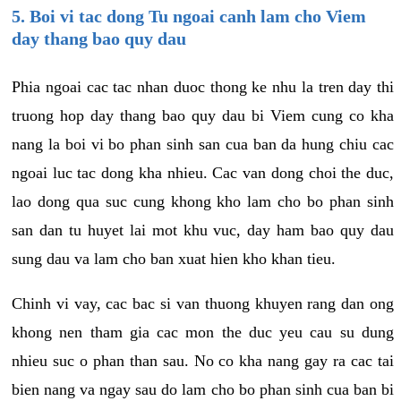
5. Boi vi tac dong Tu ngoai canh lam cho Viem
day thang bao quy dau
Phia ngoai cac tac nhan duoc thong ke nhu la tren day thi
truong hop day thang bao quy dau bi Viem cung co kha
nang la boi vi bo phan sinh san cua ban da hung chiu cac
ngoai luc tac dong kha nhieu. Cac van dong choi the duc,
lao dong qua suc cung khong kho lam cho bo phan sinh
san dan tu huyet lai mot khu vuc, day ham bao quy dau
sung dau va lam cho ban xuat hien kho khan tieu.
Chinh vi vay, cac bac si van thuong khuyen rang dan ong
khong nen tham gia cac mon the duc yeu cau su dung
nhieu suc o phan than sau. No co kha nang gay ra cac tai
bien nang va ngay sau do lam cho bo phan sinh cua ban bi