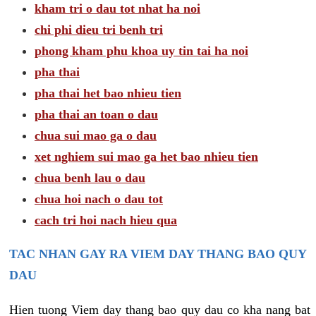
kham tri o dau tot nhat ha noi
chi phi dieu tri benh tri
phong kham phu khoa uy tin tai ha noi
pha thai
pha thai het bao nhieu tien
pha thai an toan o dau
chua sui mao ga o dau
xet nghiem sui mao ga het bao nhieu tien
chua benh lau o dau
chua hoi nach o dau tot
cach tri hoi nach hieu qua
TAC NHAN GAY RA VIEM DAY THANG BAO QUY
DAU
Hien tuong Viem day thang bao quy dau co kha nang bat