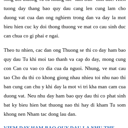
tuong day thang bao quy dau cang len cung lam cho
duong vat cua dan ong nghiem trong dan va day la mot
bieu hien cuc ky doi thong thuong ve mat co cau sinh duc
can chua co gi phai e ngai.
Theo tu nhien, cac dan ong Thuong se thi co day ham bao
quy dau Tu khi moi tao thanh va cap do day, mong cung
con Can cu vao co dia cua da nguoi. Nhung, ve mat cau
tao Cho du thi co khong giong nhau nhieu toi nhu nao thi
ban cung can chu y khi day la mot vi tri kha man cam cua
duong vat. Neu nhu day ham bao quy dau thi co phat sinh
bat ky bieu hien bat thuong nao thi hay di kham Tu som
khong nen Nham tac dong lau dan.
VIEM DAY HAM BAO QUY DAU LA NHU THE