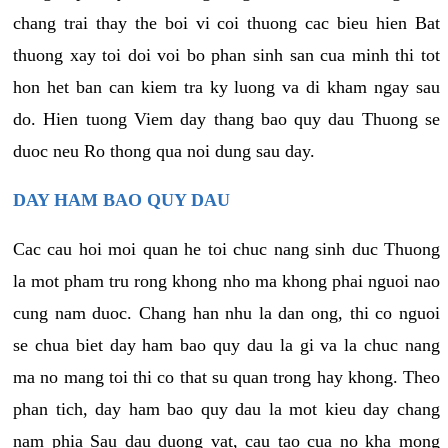
chang trai thay the boi vi coi thuong cac bieu hien Bat
thuong xay toi doi voi bo phan sinh san cua minh thi tot
hon het ban can kiem tra ky luong va di kham ngay sau
do. Hien tuong Viem day thang bao quy dau Thuong se
duoc neu Ro thong qua noi dung sau day.
DAY HAM BAO QUY DAU
Cac cau hoi moi quan he toi chuc nang sinh duc Thuong
la mot pham tru rong khong nho ma khong phai nguoi nao
cung nam duoc. Chang han nhu la dan ong, thi co nguoi
se chua biet day ham bao quy dau la gi va la chuc nang
ma no mang toi thi co that su quan trong hay khong. Theo
phan tich, day ham bao quy dau la mot kieu day chang
nam phia Sau dau duong vat, cau tao cua no kha mong