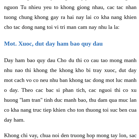
nguon Tu nhieu yeu to khong giong nhau, cac tac nhan
tuong chung khong gay ra hai nay lai co kha nang khien
cho tac dong nang toi vi tri man cam nay nhu la la:
Mot. Xuoc, dut day ham bao quy dau
Day ham bao quy dau Cho du thi co cau tao mong manh
nhu nao thi khong the khong kho bi tray xuoc, dut day
mot cach vo co neu nhu ban khong tac dong mot luc manh
o day. Theo cac bac si phan tich, cac nguoi thi co xu
huong "lam tran" tinh duc manh bao, thu dam qua muc lan
co kha nang truc tiep khien cho ton thuong toi suc ben cua
day ham.
Khong chi vay, chua noi den truong hop mong tay lon, sac