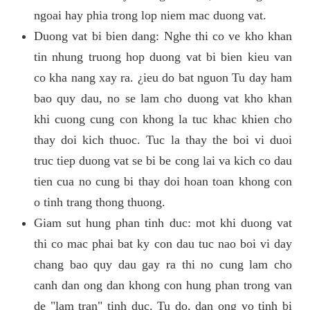
ngoai hay phia trong lop niem mac duong vat.
Duong vat bi bien dang: Nghe thi co ve kho khan
tin nhung truong hop duong vat bi bien kieu van
co kha nang xay ra. ¿ieu do bat nguon Tu day ham
bao quy dau, no se lam cho duong vat kho khan
khi cuong cung con khong la tuc khac khien cho
thay doi kich thuoc. Tuc la thay the boi vi duoi
truc tiep duong vat se bi be cong lai va kich co dau
tien cua no cung bi thay doi hoan toan khong con
o tinh trang thong thuong.
Giam sut hung phan tinh duc: mot khi duong vat
thi co mac phai bat ky con dau tuc nao boi vi day
chang bao quy dau gay ra thi no cung lam cho
canh dan ong dan khong con hung phan trong van
de "lam tran" tinh duc. Tu do, dan ong vo tinh bi