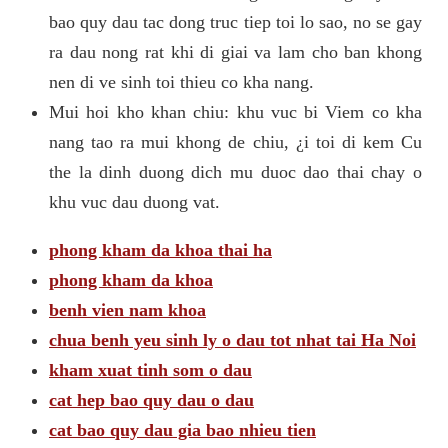
bao quy dau tac dong truc tiep toi lo sao, no se gay
ra dau nong rat khi di giai va lam cho ban khong
nen di ve sinh toi thieu co kha nang.
Mui hoi kho khan chiu: khu vuc bi Viem co kha
nang tao ra mui khong de chiu, ¿i toi di kem Cu
the la dinh duong dich mu duoc dao thai chay o
khu vuc dau duong vat.
phong kham da khoa thai ha
phong kham da khoa
benh vien nam khoa
chua benh yeu sinh ly o dau tot nhat tai Ha Noi
kham xuat tinh som o dau
cat hep bao quy dau o dau
cat bao quy dau gia bao nhieu tien