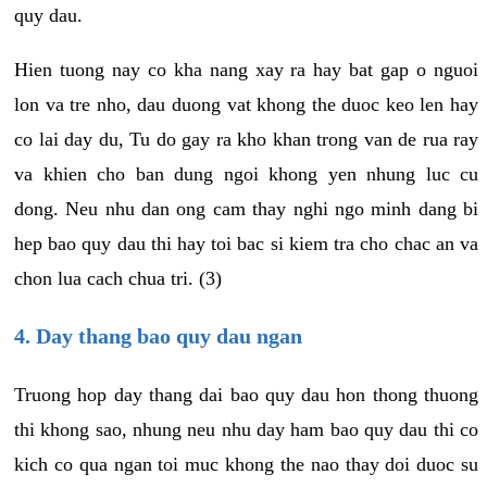
quy dau.
Hien tuong nay co kha nang xay ra hay bat gap o nguoi
lon va tre nho, dau duong vat khong the duoc keo len hay
co lai day du, Tu do gay ra kho khan trong van de rua ray
va khien cho ban dung ngoi khong yen nhung luc cu
dong. Neu nhu dan ong cam thay nghi ngo minh dang bi
hep bao quy dau thi hay toi bac si kiem tra cho chac an va
chon lua cach chua tri. (3)
4. Day thang bao quy dau ngan
Truong hop day thang dai bao quy dau hon thong thuong
thi khong sao, nhung neu nhu day ham bao quy dau thi co
kich co qua ngan toi muc khong the nao thay doi duoc su