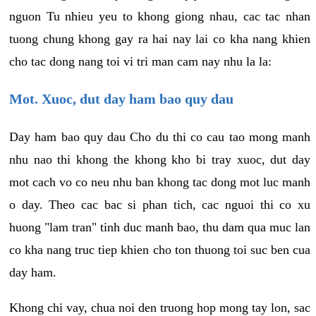
nguon Tu nhieu yeu to khong giong nhau, cac tac nhan
tuong chung khong gay ra hai nay lai co kha nang khien
cho tac dong nang toi vi tri man cam nay nhu la la:
Mot. Xuoc, dut day ham bao quy dau
Day ham bao quy dau Cho du thi co cau tao mong manh
nhu nao thi khong the khong kho bi tray xuoc, dut day
mot cach vo co neu nhu ban khong tac dong mot luc manh
o day. Theo cac bac si phan tich, cac nguoi thi co xu
huong "lam tran" tinh duc manh bao, thu dam qua muc lan
co kha nang truc tiep khien cho ton thuong toi suc ben cua
day ham.
Khong chi vay, chua noi den truong hop mong tay lon, sac