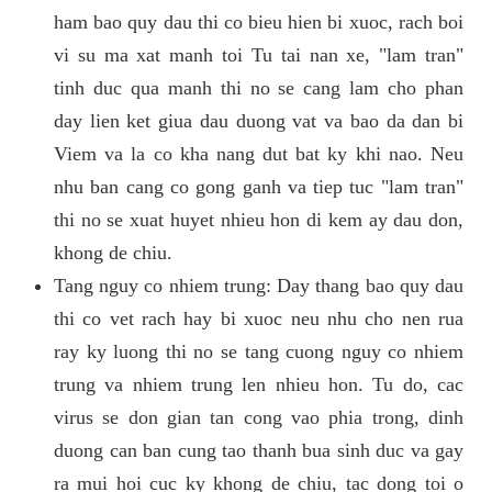
ham bao quy dau thi co bieu hien bi xuoc, rach boi
vi su ma xat manh toi Tu tai nan xe, "lam tran"
tinh duc qua manh thi no se cang lam cho phan
day lien ket giua dau duong vat va bao da dan bi
Viem va la co kha nang dut bat ky khi nao. Neu
nhu ban cang co gong ganh va tiep tuc "lam tran"
thi no se xuat huyet nhieu hon di kem ay dau don,
khong de chiu.
Tang nguy co nhiem trung: Day thang bao quy dau
thi co vet rach hay bi xuoc neu nhu cho nen rua
ray ky luong thi no se tang cuong nguy co nhiem
trung va nhiem trung len nhieu hon. Tu do, cac
virus se don gian tan cong vao phia trong, dinh
duong can ban cung tao thanh bua sinh duc va gay
ra mui hoi cuc ky khong de chiu, tac dong toi o