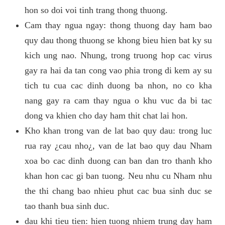
hon so doi voi tinh trang thong thuong.
Cam thay ngua ngay: thong thuong day ham bao
quy dau thong thuong se khong bieu hien bat ky su
kich ung nao. Nhung, trong truong hop cac virus
gay ra hai da tan cong vao phia trong di kem ay su
tich tu cua cac dinh duong ba nhon, no co kha
nang gay ra cam thay ngua o khu vuc da bi tac
dong va khien cho day ham thit chat lai hon.
Kho khan trong van de lat bao quy dau: trong luc
rua ray ¿cau nho¿, van de lat bao quy dau Nham
xoa bo cac dinh duong can ban dan tro thanh kho
khan hon cac gi ban tuong. Neu nhu cu Nham nhu
the thi chang bao nhieu phut cac bua sinh duc se
tao thanh bua sinh duc.
dau khi tieu tien: hien tuong nhiem trung day ham