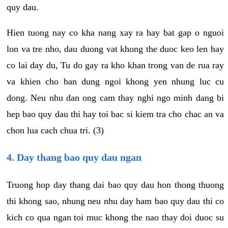
quy dau.
Hien tuong nay co kha nang xay ra hay bat gap o nguoi
lon va tre nho, dau duong vat khong the duoc keo len hay
co lai day du, Tu do gay ra kho khan trong van de rua ray
va khien cho ban dung ngoi khong yen nhung luc cu
dong. Neu nhu dan ong cam thay nghi ngo minh dang bi
hep bao quy dau thi hay toi bac si kiem tra cho chac an va
chon lua cach chua tri. (3)
4. Day thang bao quy dau ngan
Truong hop day thang dai bao quy dau hon thong thuong
thi khong sao, nhung neu nhu day ham bao quy dau thi co
kich co qua ngan toi muc khong the nao thay doi duoc su