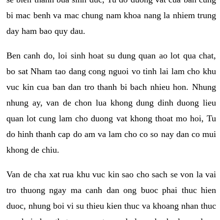
bi mac benh va mac chung nam khoa nang la nhiem trung
day ham bao quy dau.
Ben canh do, loi sinh hoat su dung quan ao lot qua chat,
bo sat Nham tao dang cong nguoi vo tinh lai lam cho khu
vuc kin cua ban dan tro thanh bi bach nhieu hon. Nhung
nhung ay, van de chon lua khong dung dinh duong lieu
quan lot cung lam cho duong vat khong thoat mo hoi, Tu
do hinh thanh cap do am va lam cho co so nay dan co mui
khong de chiu.
Van de cha xat rua khu vuc kin sao cho sach se von la vai
tro thuong ngay ma canh dan ong buoc phai thuc hien
duoc, nhung boi vi su thieu kien thuc va khoang nhan thuc