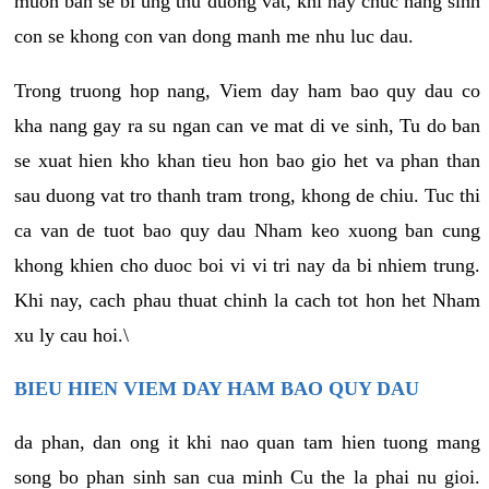
muon ban se bi ung thu duong vat, khi nay chuc nang sinh
con se khong con van dong manh me nhu luc dau.
Trong truong hop nang, Viem day ham bao quy dau co
kha nang gay ra su ngan can ve mat di ve sinh, Tu do ban
se xuat hien kho khan tieu hon bao gio het va phan than
sau duong vat tro thanh tram trong, khong de chiu. Tuc thi
ca van de tuot bao quy dau Nham keo xuong ban cung
khong khien cho duoc boi vi vi tri nay da bi nhiem trung.
Khi nay, cach phau thuat chinh la cach tot hon het Nham
xu ly cau hoi.\
BIEU HIEN VIEM DAY HAM BAO QUY DAU
da phan, dan ong it khi nao quan tam hien tuong mang
song bo phan sinh san cua minh Cu the la phai nu gioi.