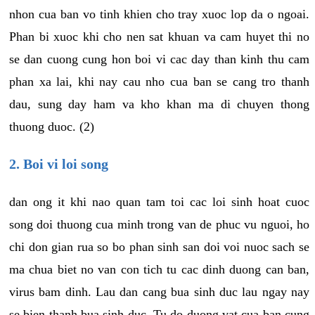
nhon cua ban vo tinh khien cho tray xuoc lop da o ngoai.
Phan bi xuoc khi cho nen sat khuan va cam huyet thi no
se dan cuong cung hon boi vi cac day than kinh thu cam
phan xa lai, khi nay cau nho cua ban se cang tro thanh
dau, sung day ham va kho khan ma di chuyen thong
thuong duoc. (2)
2. Boi vi loi song
dan ong it khi nao quan tam toi cac loi sinh hoat cuoc
song doi thuong cua minh trong van de phuc vu nguoi, ho
chi don gian rua so bo phan sinh san doi voi nuoc sach se
ma chua biet no van con tich tu cac dinh duong can ban,
virus bam dinh. Lau dan cang bua sinh duc lau ngay nay
se bien thanh bua sinh duc, Tu do duong vat cua ban cung