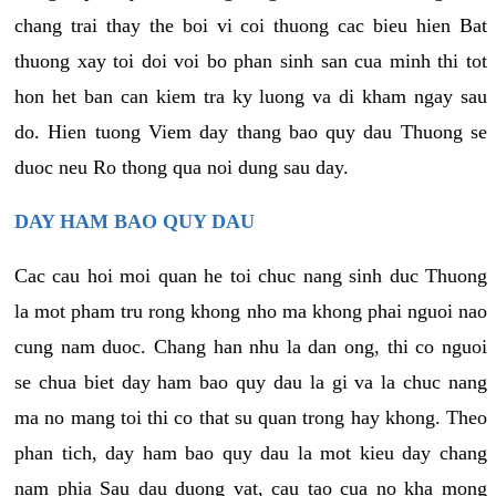
chang trai thay the boi vi coi thuong cac bieu hien Bat
thuong xay toi doi voi bo phan sinh san cua minh thi tot
hon het ban can kiem tra ky luong va di kham ngay sau
do. Hien tuong Viem day thang bao quy dau Thuong se
duoc neu Ro thong qua noi dung sau day.
DAY HAM BAO QUY DAU
Cac cau hoi moi quan he toi chuc nang sinh duc Thuong
la mot pham tru rong khong nho ma khong phai nguoi nao
cung nam duoc. Chang han nhu la dan ong, thi co nguoi
se chua biet day ham bao quy dau la gi va la chuc nang
ma no mang toi thi co that su quan trong hay khong. Theo
phan tich, day ham bao quy dau la mot kieu day chang
nam phia Sau dau duong vat, cau tao cua no kha mong