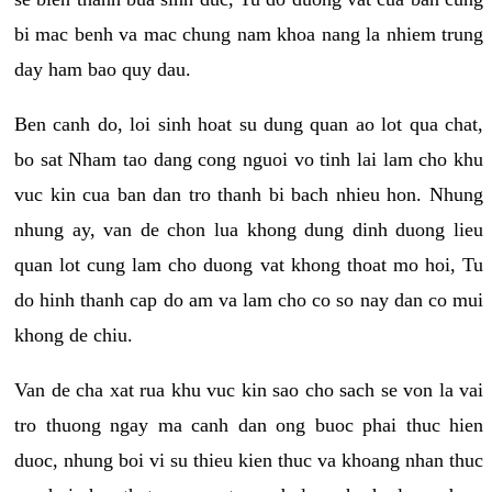
bi mac benh va mac chung nam khoa nang la nhiem trung
day ham bao quy dau.
Ben canh do, loi sinh hoat su dung quan ao lot qua chat,
bo sat Nham tao dang cong nguoi vo tinh lai lam cho khu
vuc kin cua ban dan tro thanh bi bach nhieu hon. Nhung
nhung ay, van de chon lua khong dung dinh duong lieu
quan lot cung lam cho duong vat khong thoat mo hoi, Tu
do hinh thanh cap do am va lam cho co so nay dan co mui
khong de chiu.
Van de cha xat rua khu vuc kin sao cho sach se von la vai
tro thuong ngay ma canh dan ong buoc phai thuc hien
duoc, nhung boi vi su thieu kien thuc va khoang nhan thuc