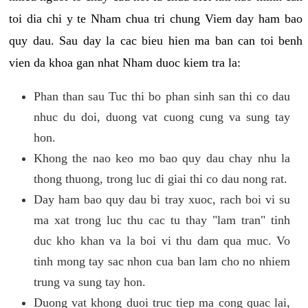
toi dia chi y te Nham chua tri chung Viem day ham bao
quy dau. Sau day la cac bieu hien ma ban can toi benh
vien da khoa gan nhat Nham duoc kiem tra la:
Phan than sau Tuc thi bo phan sinh san thi co dau
nhuc du doi, duong vat cuong cung va sung tay
hon.
Khong the nao keo mo bao quy dau chay nhu la
thong thuong, trong luc di giai thi co dau nong rat.
Day ham bao quy dau bi tray xuoc, rach boi vi su
ma xat trong luc thu cac tu thay "lam tran" tinh
duc kho khan va la boi vi thu dam qua muc. Vo
tinh mong tay sac nhon cua ban lam cho no nhiem
trung va sung tay hon.
Duong vat khong duoi truc tiep ma cong quac lai,