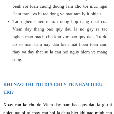
benh roi loan cuong duong lam cho toi muc ngai
"lam tran" va bi tac dong ve mat tam ly it nhieu.
Tac nghen chiec mau: truong hop nang nhat cua
Viem day thang bao quy dau la no gay ra tac
nghen mao mach cho khu vuc bao quy dau, Tu do
co so man cam nay dan bien mat hoan toan cam
thay va day that su la cau hoi nguy hiem ve mang
song.
KHI NAO THI TOI DIA CHI Y TE NHAM DIEU
TRI?
Xoay can ke chu de Viem day ham bao quy dau la gi thi
nhieu nguoi to chay cau hoi la chua biet khi nao minh can