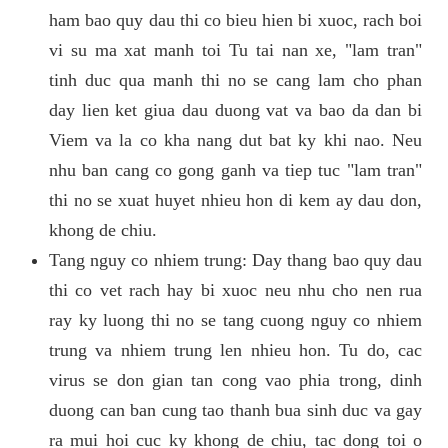
ham bao quy dau thi co bieu hien bi xuoc, rach boi
vi su ma xat manh toi Tu tai nan xe, "lam tran"
tinh duc qua manh thi no se cang lam cho phan
day lien ket giua dau duong vat va bao da dan bi
Viem va la co kha nang dut bat ky khi nao. Neu
nhu ban cang co gong ganh va tiep tuc "lam tran"
thi no se xuat huyet nhieu hon di kem ay dau don,
khong de chiu.
Tang nguy co nhiem trung: Day thang bao quy dau
thi co vet rach hay bi xuoc neu nhu cho nen rua
ray ky luong thi no se tang cuong nguy co nhiem
trung va nhiem trung len nhieu hon. Tu do, cac
virus se don gian tan cong vao phia trong, dinh
duong can ban cung tao thanh bua sinh duc va gay
ra mui hoi cuc ky khong de chiu, tac dong toi o