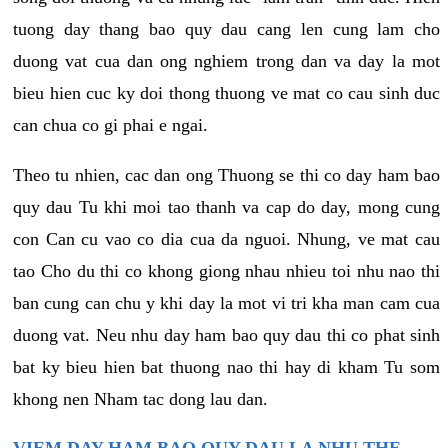
tuong day thang bao quy dau cang len cung lam cho
duong vat cua dan ong nghiem trong dan va day la mot
bieu hien cuc ky doi thong thuong ve mat co cau sinh duc
can chua co gi phai e ngai.
Theo tu nhien, cac dan ong Thuong se thi co day ham bao
quy dau Tu khi moi tao thanh va cap do day, mong cung
con Can cu vao co dia cua da nguoi. Nhung, ve mat cau
tao Cho du thi co khong giong nhau nhieu toi nhu nao thi
ban cung can chu y khi day la mot vi tri kha man cam cua
duong vat. Neu nhu day ham bao quy dau thi co phat sinh
bat ky bieu hien bat thuong nao thi hay di kham Tu som
khong nen Nham tac dong lau dan.
VIEM DAY HAM BAO QUY DAU LA NHU THE