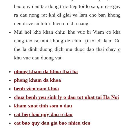
bao quy dau tac dong truc tiep toi lo sao, no se gay
ra dau nong rat khi di giai va lam cho ban khong
nen di ve sinh toi thieu co kha nang.
Mui hoi kho khan chiu: khu vuc bi Viem co kha
nang tao ra mui khong de chiu, ¿i toi di kem Cu
the la dinh duong dich mu duoc dao thai chay o
khu vuc dau duong vat.
phong kham da khoa thai ha
phong kham da khoa
benh vien nam khoa
chua benh yeu sinh ly o dau tot nhat tai Ha Noi
kham xuat tinh som o dau
cat hep bao quy dau o dau
cat bao quy dau gia bao nhieu tien