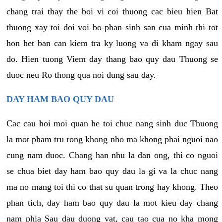
chang trai thay the boi vi coi thuong cac bieu hien Bat
thuong xay toi doi voi bo phan sinh san cua minh thi tot
hon het ban can kiem tra ky luong va di kham ngay sau
do. Hien tuong Viem day thang bao quy dau Thuong se
duoc neu Ro thong qua noi dung sau day.
DAY HAM BAO QUY DAU
Cac cau hoi moi quan he toi chuc nang sinh duc Thuong
la mot pham tru rong khong nho ma khong phai nguoi nao
cung nam duoc. Chang han nhu la dan ong, thi co nguoi
se chua biet day ham bao quy dau la gi va la chuc nang
ma no mang toi thi co that su quan trong hay khong. Theo
phan tich, day ham bao quy dau la mot kieu day chang
nam phia Sau dau duong vat, cau tao cua no kha mong