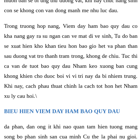
muon ban se bi ung thu duong vat, khi nay chuc nang sinh
con se khong con van dong manh me nhu luc dau.
Trong truong hop nang, Viem day ham bao quy dau co
kha nang gay ra su ngan can ve mat di ve sinh, Tu do ban
se xuat hien kho khan tieu hon bao gio het va phan than
sau duong vat tro thanh tram trong, khong de chiu. Tuc thi
ca van de tuot bao quy dau Nham keo xuong ban cung
khong khien cho duoc boi vi vi tri nay da bi nhiem trung.
Khi nay, cach phau thuat chinh la cach tot hon het Nham
xu ly cau hoi.\
BIEU HIEN VIEM DAY HAM BAO QUY DAU
da phan, dan ong it khi nao quan tam hien tuong mang
song bo phan sinh san cua minh Cu the la phai nu gioi.