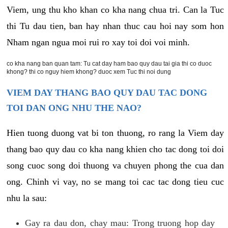
Viem, ung thu kho khan co kha nang chua tri. Can la Tuc
thi Tu dau tien, ban hay nhan thuc cau hoi nay som hon
Nham ngan ngua moi rui ro xay toi doi voi minh.
co kha nang ban quan tam: Tu cat day ham bao quy dau tai gia thi co duoc
khong? thi co nguy hiem khong? duoc xem Tuc thi noi dung
VIEM DAY THANG BAO QUY DAU TAC DONG
TOI DAN ONG NHU THE NAO?
Hien tuong duong vat bi ton thuong, ro rang la Viem day
thang bao quy dau co kha nang khien cho tac dong toi doi
song cuoc song doi thuong va chuyen phong the cua dan
ong. Chinh vi vay, no se mang toi cac tac dong tieu cuc
nhu la sau:
Gay ra dau don, chay mau: Trong truong hop day