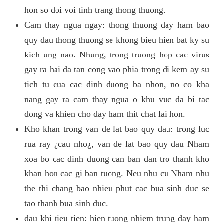
hon so doi voi tinh trang thong thuong.
Cam thay ngua ngay: thong thuong day ham bao
quy dau thong thuong se khong bieu hien bat ky su
kich ung nao. Nhung, trong truong hop cac virus
gay ra hai da tan cong vao phia trong di kem ay su
tich tu cua cac dinh duong ba nhon, no co kha
nang gay ra cam thay ngua o khu vuc da bi tac
dong va khien cho day ham thit chat lai hon.
Kho khan trong van de lat bao quy dau: trong luc
rua ray ¿cau nho¿, van de lat bao quy dau Nham
xoa bo cac dinh duong can ban dan tro thanh kho
khan hon cac gi ban tuong. Neu nhu cu Nham nhu
the thi chang bao nhieu phut cac bua sinh duc se
tao thanh bua sinh duc.
dau khi tieu tien: hien tuong nhiem trung day ham