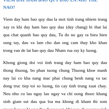
NAO?
Viem day ham bao quy dau la mot tinh trang nhiem trung
xay ra khi day ham bao quy dau (day chang) bi that lai
qua chat quanh bao quy dau, Tu do no gay ra bieu hien
sung tay, dau va lam cho dan ong cam thay kho khan
trong van de lat bao quy dau Nham rua ray ky luong.
Khong giong doi voi tinh trang day ham bao quy dau
thong thuong, bo phan tuong chung Thuong khoe manh
nay lai co kha nang mac phai chung benh nang va tac
dong truc tiep toi so luong, tin cay tinh trung xuat chay.
Neu nhu cu lau ngay lau ngay va chi uong thuoc khang
sinh giam sut dau qua loa ma khong di kham thi som