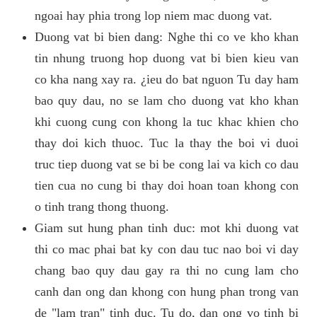
ngoai hay phia trong lop niem mac duong vat.
Duong vat bi bien dang: Nghe thi co ve kho khan
tin nhung truong hop duong vat bi bien kieu van
co kha nang xay ra. ¿ieu do bat nguon Tu day ham
bao quy dau, no se lam cho duong vat kho khan
khi cuong cung con khong la tuc khac khien cho
thay doi kich thuoc. Tuc la thay the boi vi duoi
truc tiep duong vat se bi be cong lai va kich co dau
tien cua no cung bi thay doi hoan toan khong con
o tinh trang thong thuong.
Giam sut hung phan tinh duc: mot khi duong vat
thi co mac phai bat ky con dau tuc nao boi vi day
chang bao quy dau gay ra thi no cung lam cho
canh dan ong dan khong con hung phan trong van
de "lam tran" tinh duc. Tu do, dan ong vo tinh bi