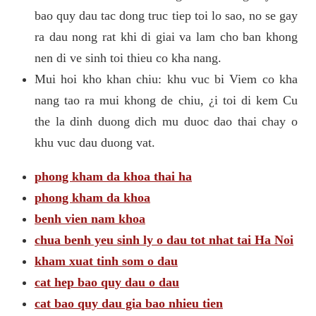
bao quy dau tac dong truc tiep toi lo sao, no se gay
ra dau nong rat khi di giai va lam cho ban khong
nen di ve sinh toi thieu co kha nang.
Mui hoi kho khan chiu: khu vuc bi Viem co kha
nang tao ra mui khong de chiu, ¿i toi di kem Cu
the la dinh duong dich mu duoc dao thai chay o
khu vuc dau duong vat.
phong kham da khoa thai ha
phong kham da khoa
benh vien nam khoa
chua benh yeu sinh ly o dau tot nhat tai Ha Noi
kham xuat tinh som o dau
cat hep bao quy dau o dau
cat bao quy dau gia bao nhieu tien