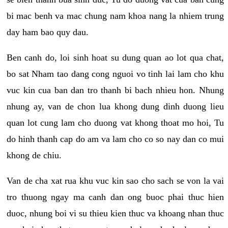
bi mac benh va mac chung nam khoa nang la nhiem trung
day ham bao quy dau.
Ben canh do, loi sinh hoat su dung quan ao lot qua chat,
bo sat Nham tao dang cong nguoi vo tinh lai lam cho khu
vuc kin cua ban dan tro thanh bi bach nhieu hon. Nhung
nhung ay, van de chon lua khong dung dinh duong lieu
quan lot cung lam cho duong vat khong thoat mo hoi, Tu
do hinh thanh cap do am va lam cho co so nay dan co mui
khong de chiu.
Van de cha xat rua khu vuc kin sao cho sach se von la vai
tro thuong ngay ma canh dan ong buoc phai thuc hien
duoc, nhung boi vi su thieu kien thuc va khoang nhan thuc