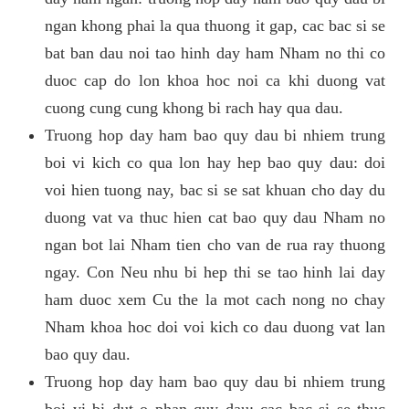
ngan khong phai la qua thuong it gap, cac bac si se
bat ban dau noi tao hinh day ham Nham no thi co
duoc cap do lon khoa hoc noi ca khi duong vat
cuong cung cung khong bi rach hay qua dau.
Truong hop day ham bao quy dau bi nhiem trung
boi vi kich co qua lon hay hep bao quy dau: doi
voi hien tuong nay, bac si se sat khuan cho day du
duong vat va thuc hien cat bao quy dau Nham no
ngan bot lai Nham tien cho van de rua ray thuong
ngay. Con Neu nhu bi hep thi se tao hinh lai day
ham duoc xem Cu the la mot cach nong no chay
Nham khoa hoc doi voi kich co dau duong vat lan
bao quy dau.
Truong hop day ham bao quy dau bi nhiem trung
boi vi bi dut o phan quy dau: cac bac si se thuc