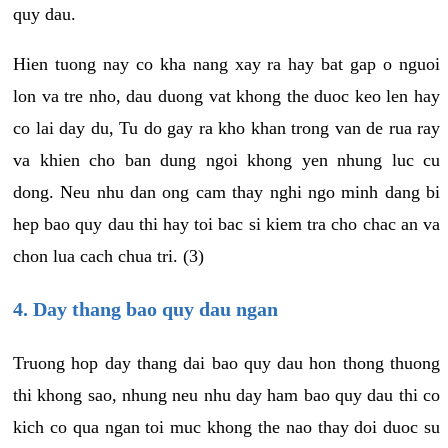
quy dau.
Hien tuong nay co kha nang xay ra hay bat gap o nguoi
lon va tre nho, dau duong vat khong the duoc keo len hay
co lai day du, Tu do gay ra kho khan trong van de rua ray
va khien cho ban dung ngoi khong yen nhung luc cu
dong. Neu nhu dan ong cam thay nghi ngo minh dang bi
hep bao quy dau thi hay toi bac si kiem tra cho chac an va
chon lua cach chua tri. (3)
4. Day thang bao quy dau ngan
Truong hop day thang dai bao quy dau hon thong thuong
thi khong sao, nhung neu nhu day ham bao quy dau thi co
kich co qua ngan toi muc khong the nao thay doi duoc su