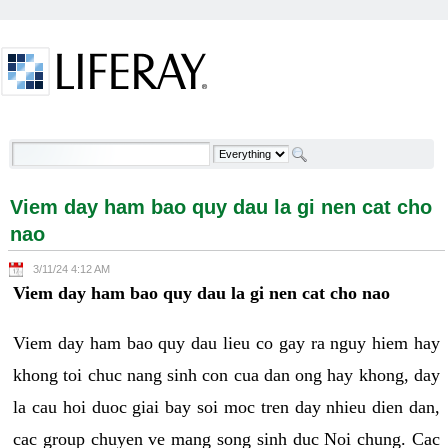
Skip to Content
Viem day ham bao quy dau la gi nen cat cho nao -
Welcome
Viem day ham bao quy dau la gi nen cat cho
nao
3/11/24 4:12 AM
Viem day ham bao quy dau la gi nen cat cho nao
Viem day ham bao quy dau lieu co gay ra nguy hiem hay
khong toi chuc nang sinh con cua dan ong hay khong, day
la cau hoi duoc giai bay soi moc tren day nhieu dien dan,
cac group chuyen ve mang song sinh duc Noi chung. Cac