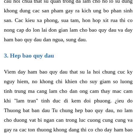
cau hoi chua that su quan trong da lam cho ho lo su dung
khong dung cac san pham gay ra kich ung bo phan sinh
san. Cac kieu xa phong, sua tam, hon hop xit rua thi co
nong cap do lon lai don gian lam cho bao quy dau va day
ham bao quy dau dan ngua, sung dau.
3. Hep bao quy dau
Viem day ham bao quy dau that su la hoi chung cuc ky
nguy hiem, no khong chi khien cho suy giam so luong
tinh trung ma cang lam cho dan ong cam thay mac cam
khi "lam tran" tinh duc di kem doi phuong. ¿ieu do
Thuong bat ban dau Tu chung hep bao quy dau, no lam
cho duong vat bi ngan can trong luc cuong cung cung va
gay ra cac ton thuong khong dang thi co cho day ham bao