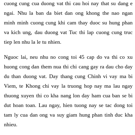
cuong cung cua duong vat thi cau hoi nay that su dang e
ngai. Nhu la ban da biet dan ong khong the nao ngan
minh minh cuong cung khi cam thay duoc su hung phan
va kich ung, dau duong vat Tuc thi lap cuong cung truc
tiep len nhu la le tu nhien.
Nguoc lai, neu nhu no cong toi 45 cap do va thi co xu
huong cong dan them nua thi chi cang gay ra dau cho day
du than duong vat. Day thang cung Chinh vi vay ma bi
Viem, te Khong chi vay la truong hop nay ma lau ngay
thuong xuyen thi co kha nang lon day ham cua ban se bi
dut hoan toan. Lau ngay, hien tuong nay se tac dong toi
tam ly cua dan ong va suy giam hung phan tinh duc kha
nhieu.