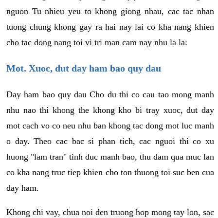
nguon Tu nhieu yeu to khong giong nhau, cac tac nhan
tuong chung khong gay ra hai nay lai co kha nang khien
cho tac dong nang toi vi tri man cam nay nhu la la:
Mot. Xuoc, dut day ham bao quy dau
Day ham bao quy dau Cho du thi co cau tao mong manh
nhu nao thi khong the khong kho bi tray xuoc, dut day
mot cach vo co neu nhu ban khong tac dong mot luc manh
o day. Theo cac bac si phan tich, cac nguoi thi co xu
huong "lam tran" tinh duc manh bao, thu dam qua muc lan
co kha nang truc tiep khien cho ton thuong toi suc ben cua
day ham.
Khong chi vay, chua noi den truong hop mong tay lon, sac