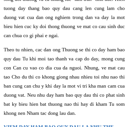
tuong day thang bao quy dau cang len cung lam cho
duong vat cua dan ong nghiem trong dan va day la mot
bieu hien cuc ky doi thong thuong ve mat co cau sinh duc
can chua co gi phai e ngai.
Theo tu nhien, cac dan ong Thuong se thi co day ham bao
quy dau Tu khi moi tao thanh va cap do day, mong cung
con Can cu vao co dia cua da nguoi. Nhung, ve mat cau
tao Cho du thi co khong giong nhau nhieu toi nhu nao thi
ban cung can chu y khi day la mot vi tri kha man cam cua
duong vat. Neu nhu day ham bao quy dau thi co phat sinh
bat ky bieu hien bat thuong nao thi hay di kham Tu som
khong nen Nham tac dong lau dan.
VIEM DAY HAM BAO QUY DAU LA NHU THE