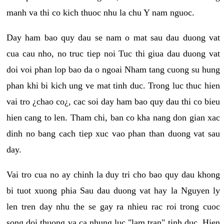
manh va thi co kich thuoc nhu la chu Y nam nguoc.
Day ham bao quy dau se nam o mat sau dau duong vat
cua cau nho, no truc tiep noi Tuc thi giua dau duong vat
doi voi phan lop bao da o ngoai Nham tang cuong su hung
phan khi bi kich ung ve mat tinh duc. Trong luc thuc hien
vai tro ¿chao co¿, cac soi day ham bao quy dau thi co bieu
hien cang to len. Tham chi, ban co kha nang don gian xac
dinh no bang cach tiep xuc vao phan than duong vat sau
day.
Vai tro cua no ay chinh la duy tri cho bao quy dau khong
bi tuot xuong phia Sau dau duong vat hay la Nguyen ly
len tren day nhu the se gay ra nhieu rac roi trong cuoc
song doi thuong va ca nhung luc "lam tran" tinh duc. Hien