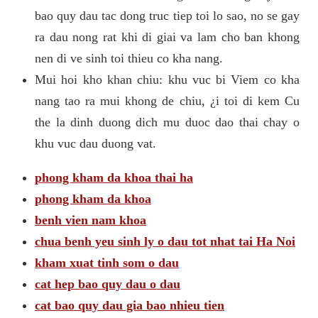
bao quy dau tac dong truc tiep toi lo sao, no se gay
ra dau nong rat khi di giai va lam cho ban khong
nen di ve sinh toi thieu co kha nang.
Mui hoi kho khan chiu: khu vuc bi Viem co kha
nang tao ra mui khong de chiu, ¿i toi di kem Cu
the la dinh duong dich mu duoc dao thai chay o
khu vuc dau duong vat.
phong kham da khoa thai ha
phong kham da khoa
benh vien nam khoa
chua benh yeu sinh ly o dau tot nhat tai Ha Noi
kham xuat tinh som o dau
cat hep bao quy dau o dau
cat bao quy dau gia bao nhieu tien