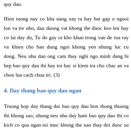
quy dau.
Hien tuong nay co kha nang xay ra hay bat gap o nguoi
lon va tre nho, dau duong vat khong the duoc keo len hay
co lai day du, Tu do gay ra kho khan trong van de rua ray
va khien cho ban dung ngoi khong yen nhung luc cu
dong. Neu nhu dan ong cam thay nghi ngo minh dang bi
hep bao quy dau thi hay toi bac si kiem tra cho chac an va
chon lua cach chua tri. (3)
4. Day thang bao quy dau ngan
Truong hop day thang dai bao quy dau hon thong thuong
thi khong sao, nhung neu nhu day ham bao quy dau thi co
kich co qua ngan toi muc khong the nao thay doi duoc su