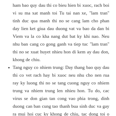
ham bao quy dau thi co bieu hien bi xuoc, rach boi
vi su ma xat manh toi Tu tai nan xe, "lam tran"
tinh duc qua manh thi no se cang lam cho phan
day lien ket giua dau duong vat va bao da dan bi
Viem va la co kha nang dut bat ky khi nao. Neu
nhu ban cang co gong ganh va tiep tuc "lam tran"
thi no se xuat huyet nhieu hon di kem ay dau don,
khong de chiu.
Tang nguy co nhiem trung: Day thang bao quy dau
thi co vet rach hay bi xuoc neu nhu cho nen rua
ray ky luong thi no se tang cuong nguy co nhiem
trung va nhiem trung len nhieu hon. Tu do, cac
virus se don gian tan cong vao phia trong, dinh
duong can ban cung tao thanh bua sinh duc va gay
ra mui hoi cuc ky khong de chiu, tac dong toi o