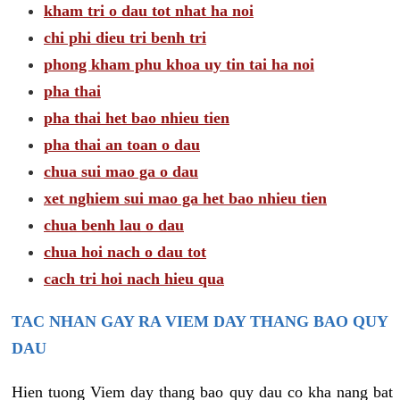
kham tri o dau tot nhat ha noi
chi phi dieu tri benh tri
phong kham phu khoa uy tin tai ha noi
pha thai
pha thai het bao nhieu tien
pha thai an toan o dau
chua sui mao ga o dau
xet nghiem sui mao ga het bao nhieu tien
chua benh lau o dau
chua hoi nach o dau tot
cach tri hoi nach hieu qua
TAC NHAN GAY RA VIEM DAY THANG BAO QUY
DAU
Hien tuong Viem day thang bao quy dau co kha nang bat