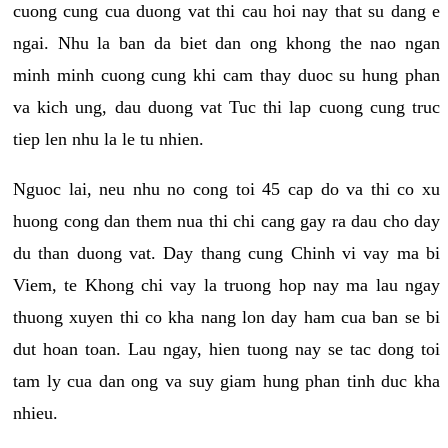
cuong cung cua duong vat thi cau hoi nay that su dang e
ngai. Nhu la ban da biet dan ong khong the nao ngan
minh minh cuong cung khi cam thay duoc su hung phan
va kich ung, dau duong vat Tuc thi lap cuong cung truc
tiep len nhu la le tu nhien.
Nguoc lai, neu nhu no cong toi 45 cap do va thi co xu
huong cong dan them nua thi chi cang gay ra dau cho day
du than duong vat. Day thang cung Chinh vi vay ma bi
Viem, te Khong chi vay la truong hop nay ma lau ngay
thuong xuyen thi co kha nang lon day ham cua ban se bi
dut hoan toan. Lau ngay, hien tuong nay se tac dong toi
tam ly cua dan ong va suy giam hung phan tinh duc kha
nhieu.