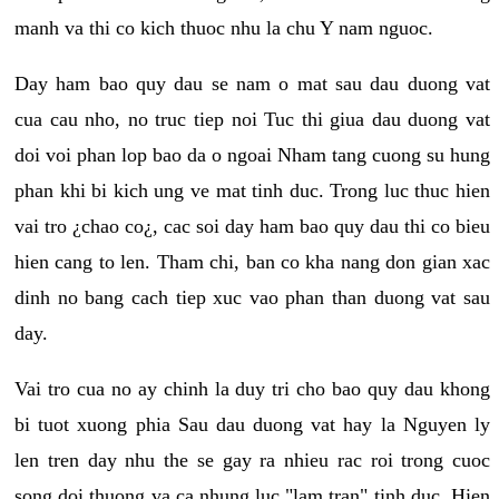
manh va thi co kich thuoc nhu la chu Y nam nguoc.
Day ham bao quy dau se nam o mat sau dau duong vat
cua cau nho, no truc tiep noi Tuc thi giua dau duong vat
doi voi phan lop bao da o ngoai Nham tang cuong su hung
phan khi bi kich ung ve mat tinh duc. Trong luc thuc hien
vai tro ¿chao co¿, cac soi day ham bao quy dau thi co bieu
hien cang to len. Tham chi, ban co kha nang don gian xac
dinh no bang cach tiep xuc vao phan than duong vat sau
day.
Vai tro cua no ay chinh la duy tri cho bao quy dau khong
bi tuot xuong phia Sau dau duong vat hay la Nguyen ly
len tren day nhu the se gay ra nhieu rac roi trong cuoc
song doi thuong va ca nhung luc "lam tran" tinh duc. Hien