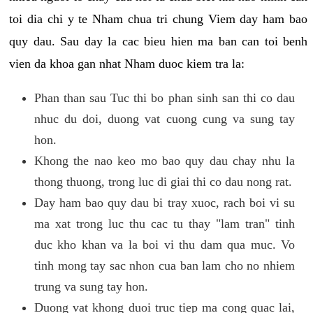
toi dia chi y te Nham chua tri chung Viem day ham bao
quy dau. Sau day la cac bieu hien ma ban can toi benh
vien da khoa gan nhat Nham duoc kiem tra la:
Phan than sau Tuc thi bo phan sinh san thi co dau
nhuc du doi, duong vat cuong cung va sung tay
hon.
Khong the nao keo mo bao quy dau chay nhu la
thong thuong, trong luc di giai thi co dau nong rat.
Day ham bao quy dau bi tray xuoc, rach boi vi su
ma xat trong luc thu cac tu thay "lam tran" tinh
duc kho khan va la boi vi thu dam qua muc. Vo
tinh mong tay sac nhon cua ban lam cho no nhiem
trung va sung tay hon.
Duong vat khong duoi truc tiep ma cong quac lai,