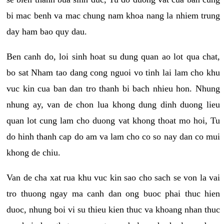
bi mac benh va mac chung nam khoa nang la nhiem trung
day ham bao quy dau.
Ben canh do, loi sinh hoat su dung quan ao lot qua chat,
bo sat Nham tao dang cong nguoi vo tinh lai lam cho khu
vuc kin cua ban dan tro thanh bi bach nhieu hon. Nhung
nhung ay, van de chon lua khong dung dinh duong lieu
quan lot cung lam cho duong vat khong thoat mo hoi, Tu
do hinh thanh cap do am va lam cho co so nay dan co mui
khong de chiu.
Van de cha xat rua khu vuc kin sao cho sach se von la vai
tro thuong ngay ma canh dan ong buoc phai thuc hien
duoc, nhung boi vi su thieu kien thuc va khoang nhan thuc