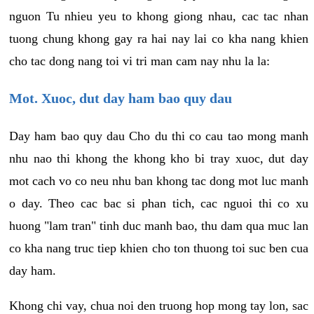
nguon Tu nhieu yeu to khong giong nhau, cac tac nhan
tuong chung khong gay ra hai nay lai co kha nang khien
cho tac dong nang toi vi tri man cam nay nhu la la:
Mot. Xuoc, dut day ham bao quy dau
Day ham bao quy dau Cho du thi co cau tao mong manh
nhu nao thi khong the khong kho bi tray xuoc, dut day
mot cach vo co neu nhu ban khong tac dong mot luc manh
o day. Theo cac bac si phan tich, cac nguoi thi co xu
huong "lam tran" tinh duc manh bao, thu dam qua muc lan
co kha nang truc tiep khien cho ton thuong toi suc ben cua
day ham.
Khong chi vay, chua noi den truong hop mong tay lon, sac