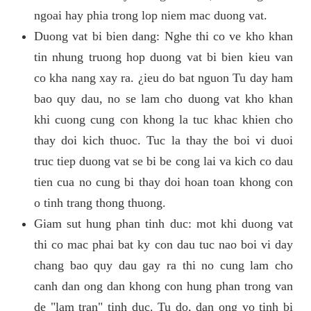
ngoai hay phia trong lop niem mac duong vat.
Duong vat bi bien dang: Nghe thi co ve kho khan
tin nhung truong hop duong vat bi bien kieu van
co kha nang xay ra. ¿ieu do bat nguon Tu day ham
bao quy dau, no se lam cho duong vat kho khan
khi cuong cung con khong la tuc khac khien cho
thay doi kich thuoc. Tuc la thay the boi vi duoi
truc tiep duong vat se bi be cong lai va kich co dau
tien cua no cung bi thay doi hoan toan khong con
o tinh trang thong thuong.
Giam sut hung phan tinh duc: mot khi duong vat
thi co mac phai bat ky con dau tuc nao boi vi day
chang bao quy dau gay ra thi no cung lam cho
canh dan ong dan khong con hung phan trong van
de "lam tran" tinh duc. Tu do, dan ong vo tinh bi