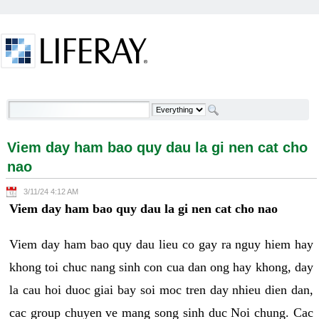
Skip to Content
Viem day ham bao quy dau la gi nen cat cho nao -
Welcome
Viem day ham bao quy dau la gi nen cat cho
nao
3/11/24 4:12 AM
Viem day ham bao quy dau la gi nen cat cho nao
Viem day ham bao quy dau lieu co gay ra nguy hiem hay
khong toi chuc nang sinh con cua dan ong hay khong, day
la cau hoi duoc giai bay soi moc tren day nhieu dien dan,
cac group chuyen ve mang song sinh duc Noi chung. Cac