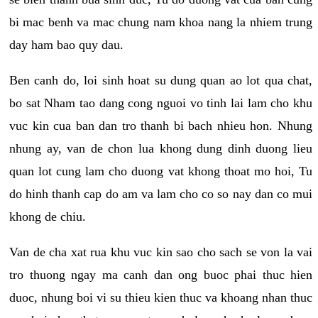
bi mac benh va mac chung nam khoa nang la nhiem trung
day ham bao quy dau.
Ben canh do, loi sinh hoat su dung quan ao lot qua chat,
bo sat Nham tao dang cong nguoi vo tinh lai lam cho khu
vuc kin cua ban dan tro thanh bi bach nhieu hon. Nhung
nhung ay, van de chon lua khong dung dinh duong lieu
quan lot cung lam cho duong vat khong thoat mo hoi, Tu
do hinh thanh cap do am va lam cho co so nay dan co mui
khong de chiu.
Van de cha xat rua khu vuc kin sao cho sach se von la vai
tro thuong ngay ma canh dan ong buoc phai thuc hien
duoc, nhung boi vi su thieu kien thuc va khoang nhan thuc