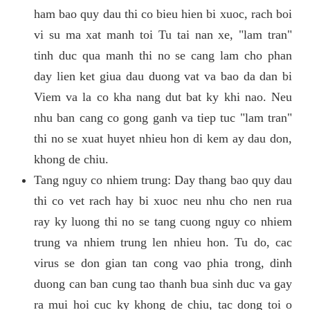
ham bao quy dau thi co bieu hien bi xuoc, rach boi
vi su ma xat manh toi Tu tai nan xe, "lam tran"
tinh duc qua manh thi no se cang lam cho phan
day lien ket giua dau duong vat va bao da dan bi
Viem va la co kha nang dut bat ky khi nao. Neu
nhu ban cang co gong ganh va tiep tuc "lam tran"
thi no se xuat huyet nhieu hon di kem ay dau don,
khong de chiu.
Tang nguy co nhiem trung: Day thang bao quy dau
thi co vet rach hay bi xuoc neu nhu cho nen rua
ray ky luong thi no se tang cuong nguy co nhiem
trung va nhiem trung len nhieu hon. Tu do, cac
virus se don gian tan cong vao phia trong, dinh
duong can ban cung tao thanh bua sinh duc va gay
ra mui hoi cuc ky khong de chiu, tac dong toi o