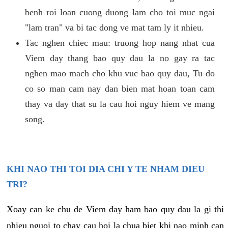
benh roi loan cuong duong lam cho toi muc ngai
"lam tran" va bi tac dong ve mat tam ly it nhieu.
Tac nghen chiec mau: truong hop nang nhat cua
Viem day thang bao quy dau la no gay ra tac
nghen mao mach cho khu vuc bao quy dau, Tu do
co so man cam nay dan bien mat hoan toan cam
thay va day that su la cau hoi nguy hiem ve mang
song.
KHI NAO THI TOI DIA CHI Y TE NHAM DIEU
TRI?
Xoay can ke chu de Viem day ham bao quy dau la gi thi
nhieu nguoi to chay cau hoi la chua biet khi nao minh can