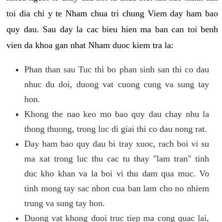
toi dia chi y te Nham chua tri chung Viem day ham bao
quy dau. Sau day la cac bieu hien ma ban can toi benh
vien da khoa gan nhat Nham duoc kiem tra la:
Phan than sau Tuc thi bo phan sinh san thi co dau
nhuc du doi, duong vat cuong cung va sung tay
hon.
Khong the nao keo mo bao quy dau chay nhu la
thong thuong, trong luc di giai thi co dau nong rat.
Day ham bao quy dau bi tray xuoc, rach boi vi su
ma xat trong luc thu cac tu thay "lam tran" tinh
duc kho khan va la boi vi thu dam qua muc. Vo
tinh mong tay sac nhon cua ban lam cho no nhiem
trung va sung tay hon.
Duong vat khong duoi truc tiep ma cong quac lai,