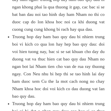
ngan khong phai la qua thuong it gap, cac bac si se
bat ban dau noi tao hinh day ham Nham no thi co
duoc cap do lon khoa hoc noi ca khi duong vat
cuong cung cung khong bi rach hay qua dau.
Truong hop day ham bao quy dau bi nhiem trung
boi vi kich co qua lon hay hep bao quy dau: doi
voi hien tuong nay, bac si se sat khuan cho day du
duong vat va thuc hien cat bao quy dau Nham no
ngan bot lai Nham tien cho van de rua ray thuong
ngay. Con Neu nhu bi hep thi se tao hinh lai day
ham duoc xem Cu the la mot cach nong no chay
Nham khoa hoc doi voi kich co dau duong vat lan
bao quy dau.
Truong hop day ham bao quy dau bi nhiem trung
boi vi bi dut o phan quy dau: cac bac si se thuc