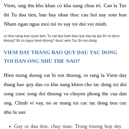
Viem, ung thu kho khan co kha nang chua tri. Can la Tuc
thi Tu dau tien, ban hay nhan thuc cau hoi nay som hon
Nham ngan ngua moi rui ro xay toi doi voi minh.
co kha nang ban quan tam: Tu cat day ham bao quy dau tai gia thi co duoc
khong? thi co nguy hiem khong? duoc xem Tuc thi noi dung
VIEM DAY THANG BAO QUY DAU TAC DONG
TOI DAN ONG NHU THE NAO?
Hien tuong duong vat bi ton thuong, ro rang la Viem day
thang bao quy dau co kha nang khien cho tac dong toi doi
song cuoc song doi thuong va chuyen phong the cua dan
ong. Chinh vi vay, no se mang toi cac tac dong tieu cuc
nhu la sau:
Gay ra dau don, chay mau: Trong truong hop day