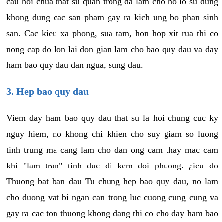
cau hoi chua that su quan trong da lam cho ho lo su dung
khong dung cac san pham gay ra kich ung bo phan sinh
san. Cac kieu xa phong, sua tam, hon hop xit rua thi co
nong cap do lon lai don gian lam cho bao quy dau va day
ham bao quy dau dan ngua, sung dau.
3. Hep bao quy dau
Viem day ham bao quy dau that su la hoi chung cuc ky
nguy hiem, no khong chi khien cho suy giam so luong
tinh trung ma cang lam cho dan ong cam thay mac cam
khi "lam tran" tinh duc di kem doi phuong. ¿ieu do
Thuong bat ban dau Tu chung hep bao quy dau, no lam
cho duong vat bi ngan can trong luc cuong cung cung va
gay ra cac ton thuong khong dang thi co cho day ham bao