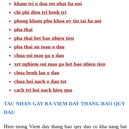
kham tri o dau tot nhat ha noi
chi phi dieu tri benh tri
phong kham phu khoa uy tin tai ha noi
pha thai
pha thai het bao nhieu tien
pha thai an toan o dau
chua sui mao ga o dau
xet nghiem sui mao ga het bao nhieu tien
chua benh lau o dau
chua hoi nach o dau tot
cach tri hoi nach hieu qua
TAC NHAN GAY RA VIEM DAY THANG BAO QUY
DAU
Hien tuong Viem day thang bao quy dau co kha nang bat