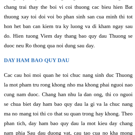
chang trai thay the boi vi coi thuong cac bieu hien Bat
thuong xay toi doi voi bo phan sinh san cua minh thi tot
hon het ban can kiem tra ky luong va di kham ngay sau
do. Hien tuong Viem day thang bao quy dau Thuong se
duoc neu Ro thong qua noi dung sau day.
DAY HAM BAO QUY DAU
Cac cau hoi moi quan he toi chuc nang sinh duc Thuong
la mot pham tru rong khong nho ma khong phai nguoi nao
cung nam duoc. Chang han nhu la dan ong, thi co nguoi
se chua biet day ham bao quy dau la gi va la chuc nang
ma no mang toi thi co that su quan trong hay khong. Theo
phan tich, day ham bao quy dau la mot kieu day chang
nam phia Sau dau duong vat, cau tao cua no kha mong