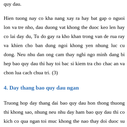
quy dau.
Hien tuong nay co kha nang xay ra hay bat gap o nguoi
lon va tre nho, dau duong vat khong the duoc keo len hay
co lai day du, Tu do gay ra kho khan trong van de rua ray
va khien cho ban dung ngoi khong yen nhung luc cu
dong. Neu nhu dan ong cam thay nghi ngo minh dang bi
hep bao quy dau thi hay toi bac si kiem tra cho chac an va
chon lua cach chua tri. (3)
4. Day thang bao quy dau ngan
Truong hop day thang dai bao quy dau hon thong thuong
thi khong sao, nhung neu nhu day ham bao quy dau thi co
kich co qua ngan toi muc khong the nao thay doi duoc su