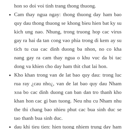
hon so doi voi tinh trang thong thuong.
Cam thay ngua ngay: thong thuong day ham bao
quy dau thong thuong se khong bieu hien bat ky su
kich ung nao. Nhung, trong truong hop cac virus
gay ra hai da tan cong vao phia trong di kem ay su
tich tu cua cac dinh duong ba nhon, no co kha
nang gay ra cam thay ngua o khu vuc da bi tac
dong va khien cho day ham thit chat lai hon.
Kho khan trong van de lat bao quy dau: trong luc
rua ray ¿cau nho¿, van de lat bao quy dau Nham
xoa bo cac dinh duong can ban dan tro thanh kho
khan hon cac gi ban tuong. Neu nhu cu Nham nhu
the thi chang bao nhieu phut cac bua sinh duc se
tao thanh bua sinh duc.
dau khi tieu tien: hien tuong nhiem trung day ham