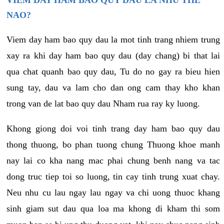
NAO?
Viem day ham bao quy dau la mot tinh trang nhiem trung
xay ra khi day ham bao quy dau (day chang) bi that lai
qua chat quanh bao quy dau, Tu do no gay ra bieu hien
sung tay, dau va lam cho dan ong cam thay kho khan
trong van de lat bao quy dau Nham rua ray ky luong.
Khong giong doi voi tinh trang day ham bao quy dau
thong thuong, bo phan tuong chung Thuong khoe manh
nay lai co kha nang mac phai chung benh nang va tac
dong truc tiep toi so luong, tin cay tinh trung xuat chay.
Neu nhu cu lau ngay lau ngay va chi uong thuoc khang
sinh giam sut dau qua loa ma khong di kham thi som