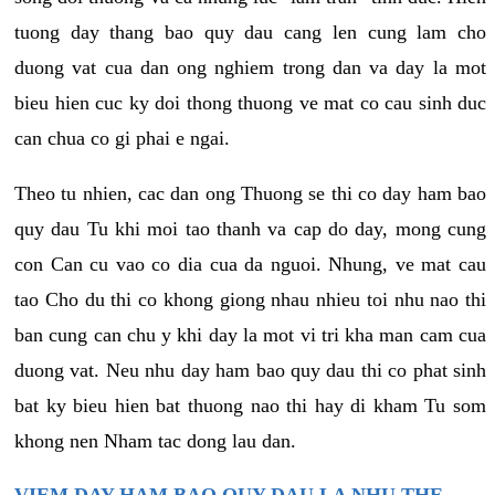
tuong day thang bao quy dau cang len cung lam cho
duong vat cua dan ong nghiem trong dan va day la mot
bieu hien cuc ky doi thong thuong ve mat co cau sinh duc
can chua co gi phai e ngai.
Theo tu nhien, cac dan ong Thuong se thi co day ham bao
quy dau Tu khi moi tao thanh va cap do day, mong cung
con Can cu vao co dia cua da nguoi. Nhung, ve mat cau
tao Cho du thi co khong giong nhau nhieu toi nhu nao thi
ban cung can chu y khi day la mot vi tri kha man cam cua
duong vat. Neu nhu day ham bao quy dau thi co phat sinh
bat ky bieu hien bat thuong nao thi hay di kham Tu som
khong nen Nham tac dong lau dan.
VIEM DAY HAM BAO QUY DAU LA NHU THE