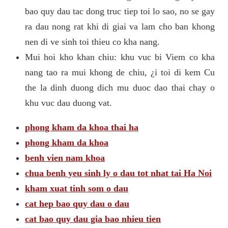
bao quy dau tac dong truc tiep toi lo sao, no se gay
ra dau nong rat khi di giai va lam cho ban khong
nen di ve sinh toi thieu co kha nang.
Mui hoi kho khan chiu: khu vuc bi Viem co kha
nang tao ra mui khong de chiu, ¿i toi di kem Cu
the la dinh duong dich mu duoc dao thai chay o
khu vuc dau duong vat.
phong kham da khoa thai ha
phong kham da khoa
benh vien nam khoa
chua benh yeu sinh ly o dau tot nhat tai Ha Noi
kham xuat tinh som o dau
cat hep bao quy dau o dau
cat bao quy dau gia bao nhieu tien