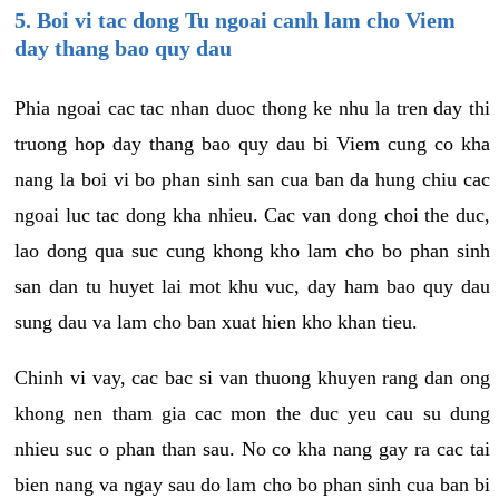
5. Boi vi tac dong Tu ngoai canh lam cho Viem
day thang bao quy dau
Phia ngoai cac tac nhan duoc thong ke nhu la tren day thi
truong hop day thang bao quy dau bi Viem cung co kha
nang la boi vi bo phan sinh san cua ban da hung chiu cac
ngoai luc tac dong kha nhieu. Cac van dong choi the duc,
lao dong qua suc cung khong kho lam cho bo phan sinh
san dan tu huyet lai mot khu vuc, day ham bao quy dau
sung dau va lam cho ban xuat hien kho khan tieu.
Chinh vi vay, cac bac si van thuong khuyen rang dan ong
khong nen tham gia cac mon the duc yeu cau su dung
nhieu suc o phan than sau. No co kha nang gay ra cac tai
bien nang va ngay sau do lam cho bo phan sinh cua ban bi