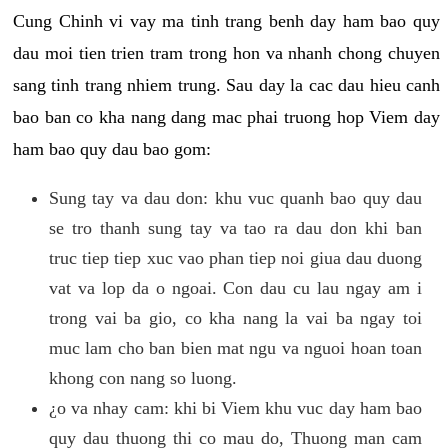
Cung Chinh vi vay ma tinh trang benh day ham bao quy
dau moi tien trien tram trong hon va nhanh chong chuyen
sang tinh trang nhiem trung. Sau day la cac dau hieu canh
bao ban co kha nang dang mac phai truong hop Viem day
ham bao quy dau bao gom:
Sung tay va dau don: khu vuc quanh bao quy dau
se tro thanh sung tay va tao ra dau don khi ban
truc tiep tiep xuc vao phan tiep noi giua dau duong
vat va lop da o ngoai. Con dau cu lau ngay am i
trong vai ba gio, co kha nang la vai ba ngay toi
muc lam cho ban bien mat ngu va nguoi hoan toan
khong con nang so luong.
¿o va nhay cam: khi bi Viem khu vuc day ham bao
quy dau thuong thi co mau do, Thuong man cam