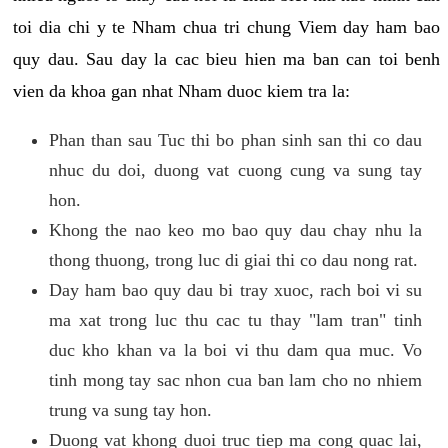
toi dia chi y te Nham chua tri chung Viem day ham bao
quy dau. Sau day la cac bieu hien ma ban can toi benh
vien da khoa gan nhat Nham duoc kiem tra la:
Phan than sau Tuc thi bo phan sinh san thi co dau
nhuc du doi, duong vat cuong cung va sung tay
hon.
Khong the nao keo mo bao quy dau chay nhu la
thong thuong, trong luc di giai thi co dau nong rat.
Day ham bao quy dau bi tray xuoc, rach boi vi su
ma xat trong luc thu cac tu thay "lam tran" tinh
duc kho khan va la boi vi thu dam qua muc. Vo
tinh mong tay sac nhon cua ban lam cho no nhiem
trung va sung tay hon.
Duong vat khong duoi truc tiep ma cong quac lai,