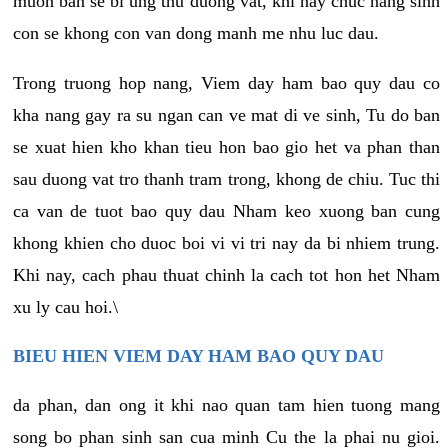
muon ban se bi ung thu duong vat, khi nay chuc nang sinh
con se khong con van dong manh me nhu luc dau.
Trong truong hop nang, Viem day ham bao quy dau co
kha nang gay ra su ngan can ve mat di ve sinh, Tu do ban
se xuat hien kho khan tieu hon bao gio het va phan than
sau duong vat tro thanh tram trong, khong de chiu. Tuc thi
ca van de tuot bao quy dau Nham keo xuong ban cung
khong khien cho duoc boi vi vi tri nay da bi nhiem trung.
Khi nay, cach phau thuat chinh la cach tot hon het Nham
xu ly cau hoi.\
BIEU HIEN VIEM DAY HAM BAO QUY DAU
da phan, dan ong it khi nao quan tam hien tuong mang
song bo phan sinh san cua minh Cu the la phai nu gioi.