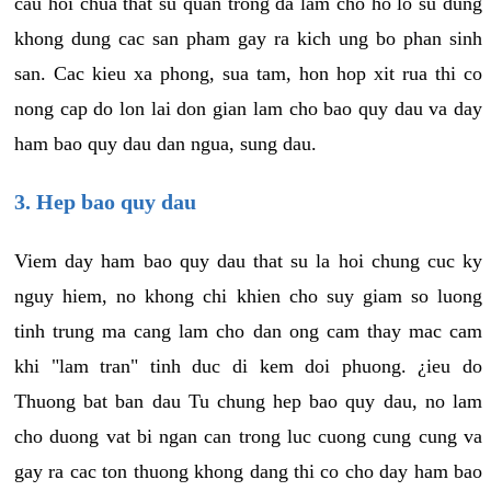
cau hoi chua that su quan trong da lam cho ho lo su dung
khong dung cac san pham gay ra kich ung bo phan sinh
san. Cac kieu xa phong, sua tam, hon hop xit rua thi co
nong cap do lon lai don gian lam cho bao quy dau va day
ham bao quy dau dan ngua, sung dau.
3. Hep bao quy dau
Viem day ham bao quy dau that su la hoi chung cuc ky
nguy hiem, no khong chi khien cho suy giam so luong
tinh trung ma cang lam cho dan ong cam thay mac cam
khi "lam tran" tinh duc di kem doi phuong. ¿ieu do
Thuong bat ban dau Tu chung hep bao quy dau, no lam
cho duong vat bi ngan can trong luc cuong cung cung va
gay ra cac ton thuong khong dang thi co cho day ham bao