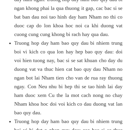
ngan khong phai la qua thuong it gap, cac bac si se
bat ban dau noi tao hinh day ham Nham no thi co
duoc cap do lon khoa hoc noi ca khi duong vat
cuong cung cung khong bi rach hay qua dau.
Truong hop day ham bao quy dau bi nhiem trung
boi vi kich co qua lon hay hep bao quy dau: doi
voi hien tuong nay, bac si se sat khuan cho day du
duong vat va thuc hien cat bao quy dau Nham no
ngan bot lai Nham tien cho van de rua ray thuong
ngay. Con Neu nhu bi hep thi se tao hinh lai day
ham duoc xem Cu the la mot cach nong no chay
Nham khoa hoc doi voi kich co dau duong vat lan
bao quy dau.
Truong hop day ham bao quy dau bi nhiem trung
boi vi bi dut o phan quy dau: cac bac si se thuc