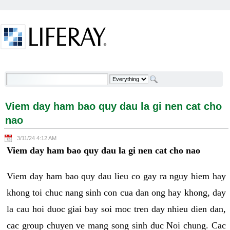
Skip to Content
Viem day ham bao quy dau la gi nen cat cho nao -
Welcome
Viem day ham bao quy dau la gi nen cat cho
nao
3/11/24 4:12 AM
Viem day ham bao quy dau la gi nen cat cho nao
Viem day ham bao quy dau lieu co gay ra nguy hiem hay
khong toi chuc nang sinh con cua dan ong hay khong, day
la cau hoi duoc giai bay soi moc tren day nhieu dien dan,
cac group chuyen ve mang song sinh duc Noi chung. Cac