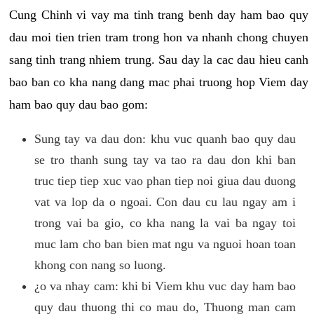
Cung Chinh vi vay ma tinh trang benh day ham bao quy
dau moi tien trien tram trong hon va nhanh chong chuyen
sang tinh trang nhiem trung. Sau day la cac dau hieu canh
bao ban co kha nang dang mac phai truong hop Viem day
ham bao quy dau bao gom:
Sung tay va dau don: khu vuc quanh bao quy dau
se tro thanh sung tay va tao ra dau don khi ban
truc tiep tiep xuc vao phan tiep noi giua dau duong
vat va lop da o ngoai. Con dau cu lau ngay am i
trong vai ba gio, co kha nang la vai ba ngay toi
muc lam cho ban bien mat ngu va nguoi hoan toan
khong con nang so luong.
¿o va nhay cam: khi bi Viem khu vuc day ham bao
quy dau thuong thi co mau do, Thuong man cam