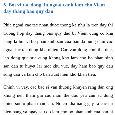
5. Boi vi tac dong Tu ngoai canh lam cho Viem
day thang bao quy dau
Phia ngoai cac tac nhan duoc thong ke nhu la tren day thi
truong hop day thang bao quy dau bi Viem cung co kha
nang la boi vi bo phan sinh san cua ban da hung chiu cac
ngoai luc tac dong kha nhieu. Cac van dong choi the duc,
lao dong qua suc cung khong kho lam cho bo phan sinh
san dan tu huyet lai mot khu vuc, day ham bao quy dau
sung dau va lam cho ban xuat hien kho khan tieu.
Chinh vi vay, cac bac si van thuong khuyen rang dan ong
khong nen tham gia cac mon the duc yeu cau su dung
nhieu suc o phan than sau. No co kha nang gay ra cac tai
bien nang va ngay sau do lam cho bo phan sinh cua ban bi