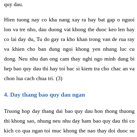
quy dau.
Hien tuong nay co kha nang xay ra hay bat gap o nguoi
lon va tre nho, dau duong vat khong the duoc keo len hay
co lai day du, Tu do gay ra kho khan trong van de rua ray
va khien cho ban dung ngoi khong yen nhung luc cu
dong. Neu nhu dan ong cam thay nghi ngo minh dang bi
hep bao quy dau thi hay toi bac si kiem tra cho chac an va
chon lua cach chua tri. (3)
4. Day thang bao quy dau ngan
Truong hop day thang dai bao quy dau hon thong thuong
thi khong sao, nhung neu nhu day ham bao quy dau thi co
kich co qua ngan toi muc khong the nao thay doi duoc su