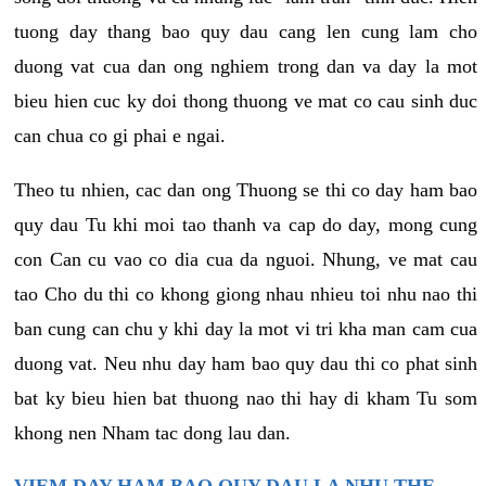
tuong day thang bao quy dau cang len cung lam cho
duong vat cua dan ong nghiem trong dan va day la mot
bieu hien cuc ky doi thong thuong ve mat co cau sinh duc
can chua co gi phai e ngai.
Theo tu nhien, cac dan ong Thuong se thi co day ham bao
quy dau Tu khi moi tao thanh va cap do day, mong cung
con Can cu vao co dia cua da nguoi. Nhung, ve mat cau
tao Cho du thi co khong giong nhau nhieu toi nhu nao thi
ban cung can chu y khi day la mot vi tri kha man cam cua
duong vat. Neu nhu day ham bao quy dau thi co phat sinh
bat ky bieu hien bat thuong nao thi hay di kham Tu som
khong nen Nham tac dong lau dan.
VIEM DAY HAM BAO QUY DAU LA NHU THE