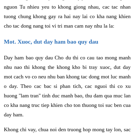
nguon Tu nhieu yeu to khong giong nhau, cac tac nhan
tuong chung khong gay ra hai nay lai co kha nang khien
cho tac dong nang toi vi tri man cam nay nhu la la:
Mot. Xuoc, dut day ham bao quy dau
Day ham bao quy dau Cho du thi co cau tao mong manh
nhu nao thi khong the khong kho bi tray xuoc, dut day
mot cach vo co neu nhu ban khong tac dong mot luc manh
o day. Theo cac bac si phan tich, cac nguoi thi co xu
huong "lam tran" tinh duc manh bao, thu dam qua muc lan
co kha nang truc tiep khien cho ton thuong toi suc ben cua
day ham.
Khong chi vay, chua noi den truong hop mong tay lon, sac