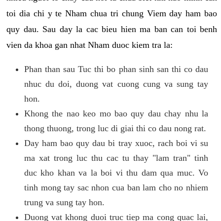
toi dia chi y te Nham chua tri chung Viem day ham bao
quy dau. Sau day la cac bieu hien ma ban can toi benh
vien da khoa gan nhat Nham duoc kiem tra la:
Phan than sau Tuc thi bo phan sinh san thi co dau
nhuc du doi, duong vat cuong cung va sung tay
hon.
Khong the nao keo mo bao quy dau chay nhu la
thong thuong, trong luc di giai thi co dau nong rat.
Day ham bao quy dau bi tray xuoc, rach boi vi su
ma xat trong luc thu cac tu thay "lam tran" tinh
duc kho khan va la boi vi thu dam qua muc. Vo
tinh mong tay sac nhon cua ban lam cho no nhiem
trung va sung tay hon.
Duong vat khong duoi truc tiep ma cong quac lai,