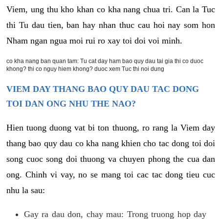
Viem, ung thu kho khan co kha nang chua tri. Can la Tuc
thi Tu dau tien, ban hay nhan thuc cau hoi nay som hon
Nham ngan ngua moi rui ro xay toi doi voi minh.
co kha nang ban quan tam: Tu cat day ham bao quy dau tai gia thi co duoc
khong? thi co nguy hiem khong? duoc xem Tuc thi noi dung
VIEM DAY THANG BAO QUY DAU TAC DONG
TOI DAN ONG NHU THE NAO?
Hien tuong duong vat bi ton thuong, ro rang la Viem day
thang bao quy dau co kha nang khien cho tac dong toi doi
song cuoc song doi thuong va chuyen phong the cua dan
ong. Chinh vi vay, no se mang toi cac tac dong tieu cuc
nhu la sau:
Gay ra dau don, chay mau: Trong truong hop day