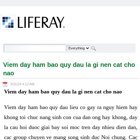
Skip to Content
Viem day ham bao quy dau la gi nen cat cho nao -
Welcome
Viem day ham bao quy dau la gi nen cat cho
nao
3/11/24 4:12 AM
Viem day ham bao quy dau la gi nen cat cho nao
Viem day ham bao quy dau lieu co gay ra nguy hiem hay
khong toi chuc nang sinh con cua dan ong hay khong, day
la cau hoi duoc giai bay soi moc tren day nhieu dien dan,
cac group chuyen ve mang song sinh duc Noi chung. Cac