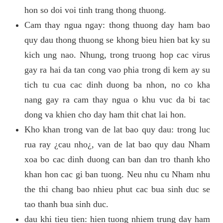
hon so doi voi tinh trang thong thuong.
Cam thay ngua ngay: thong thuong day ham bao
quy dau thong thuong se khong bieu hien bat ky su
kich ung nao. Nhung, trong truong hop cac virus
gay ra hai da tan cong vao phia trong di kem ay su
tich tu cua cac dinh duong ba nhon, no co kha
nang gay ra cam thay ngua o khu vuc da bi tac
dong va khien cho day ham thit chat lai hon.
Kho khan trong van de lat bao quy dau: trong luc
rua ray ¿cau nho¿, van de lat bao quy dau Nham
xoa bo cac dinh duong can ban dan tro thanh kho
khan hon cac gi ban tuong. Neu nhu cu Nham nhu
the thi chang bao nhieu phut cac bua sinh duc se
tao thanh bua sinh duc.
dau khi tieu tien: hien tuong nhiem trung day ham