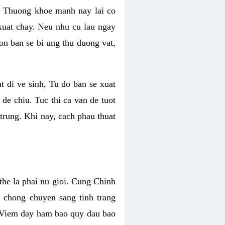
g Thuong khoe manh nay lai co
 xuat chay. Neu nhu cu lau ngay
n ban se bi ung thu duong vat,
 di ve sinh, Tu do ban se xuat
de chiu. Tuc thi ca van de tuot
trung. Khi nay, cach phau thuat
the la phai nu gioi. Cung Chinh
 chong chuyen sang tinh trang
p Viem day ham bao quy dau bao