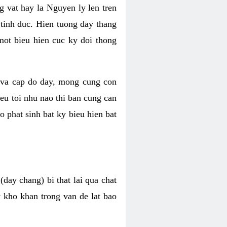
g vat hay la Nguyen ly len tren
 tinh duc. Hien tuong day thang
ot bieu hien cuc ky doi thong
 va cap do day, mong cung con
eu toi nhu nao thi ban cung can
 phat sinh bat ky bieu hien bat
day chang) bi that lai qua chat
 kho khan trong van de lat bao