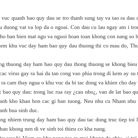
vuc quanh bao quy dau se tro thanh sung tay va tao ra dau d
u duong vat va lop da o ngoai. Con dau cu lau ngay am i tro
cho ban bien mat ngu va nguoi hoan toan khong con nang so l
Viem khu vuc day ham bao quy dau thuong thi co mau do, Th
g thuong day ham bao quy dau thong thuong se khong bieu h
ac virus gay ra hai da tan cong vao phia trong di kem ay su 
ra cam thay ngua o khu vuc da bi tac dong va khien cho day h
t bao quy dau: trong luc rua ray ¿cau nho¿, van de lat bao 
hanh kho khan hon cac gi ban tuong. Neu nhu cu Nham nhu t
hanh bua sinh duc.
uong nhiem trung day ham bao quy dau tac dong truc tiep toi 
 ban khong nen di ve sinh toi thieu co kha nang.
hu vuc bi Viem co kha nang tao ra mui khong de chiu, ¿i toi