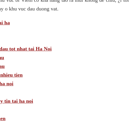
ay o khu vuc dau duong vat.
i ha
dau tot nhat tai Ha Noi
au
au
nhieu tien
ha noi
tin tai ha noi
ien