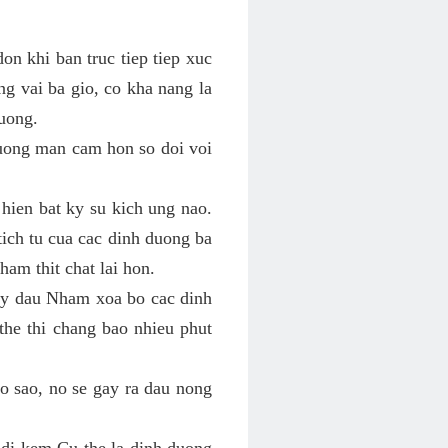
on khi ban truc tiep tiep xuc
ng vai ba gio, co kha nang la
uong.
uong man cam hon so doi voi
ien bat ky su kich ung nao.
tich tu cua cac dinh duong ba
am thit chat lai hon.
quy dau Nham xoa bo cac dinh
he thi chang bao nhieu phut
lo sao, no se gay ra dau nong
 di kem Cu the la dinh duong