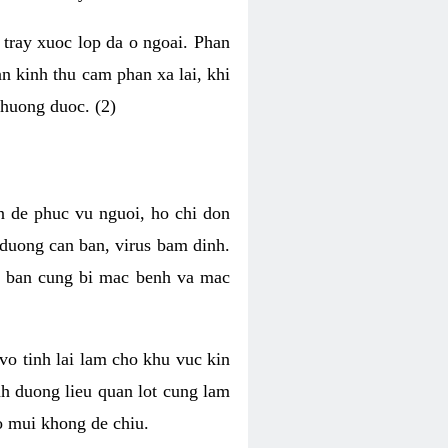
 tray xuoc lop da o ngoai. Phan
n kinh thu cam phan xa lai, khi
thuong duoc. (2)
an de phuc vu nguoi, ho chi don
 duong can ban, virus bam dinh.
ua ban cung bi mac benh va mac
vo tinh lai lam cho khu vuc kin
h duong lieu quan lot cung lam
o mui khong de chiu.