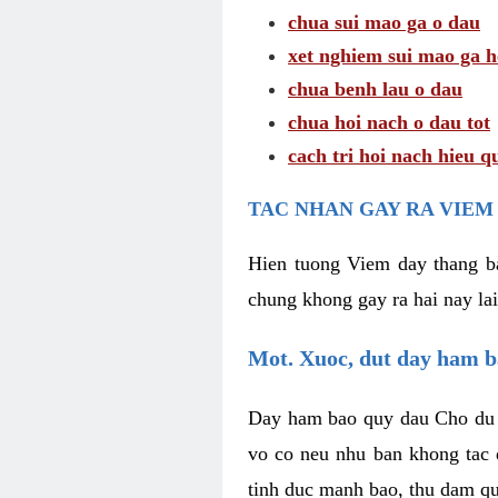
chua sui mao ga o dau
xet nghiem sui mao ga h
chua benh lau o dau
chua hoi nach o dau tot
cach tri hoi nach hieu q
TAC NHAN GAY RA VIEM
Hien tuong Viem day thang b
chung khong gay ra hai nay lai
Mot. Xuoc, dut day ham b
Day ham bao quy dau Cho du t
vo co neu nhu ban khong tac 
tinh duc manh bao, thu dam qu