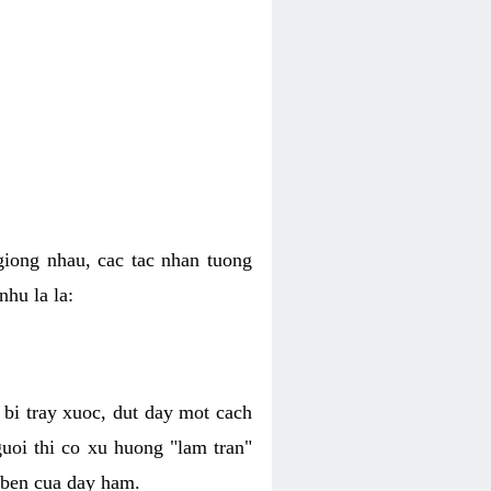
iong nhau, cac tac nhan tuong
nhu la la:
bi tray xuoc, dut day mot cach
uoi thi co xu huong "lam tran"
 ben cua day ham.