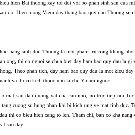
 bieu hien Bat thuong xay toi doi voi bo phan sinh san cua m
 sau do. Hien tuong Viem day thang bao quy dau Thuong se 
chuc nang sinh duc Thuong la mot pham tru rong khong nho
n ong, thi co nguoi se chua biet day ham bao quy dau la gi
 khong. Theo phan tich, day ham bao quy dau la mot kieu da
manh va thi co kich thuoc nhu la chu Y nam nguoc.
 mat sau dau duong vat cua cau nho, no truc tiep noi Tuc 
tang cuong su hung phan khi bi kich ung ve mat tinh duc. Tr
dau thi co bieu hien cang to len. Tham chi, ban co kha nang
at sau day.