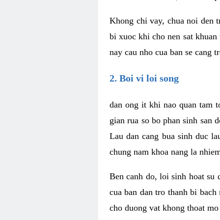
Khong chi vay, chua noi den t
bi xuoc khi cho nen sat khuan 
nay cau nho cua ban se cang t
2. Boi vi loi song
dan ong it khi nao quan tam t
gian rua so bo phan sinh san d
Lau dan cang bua sinh duc la
chung nam khoa nang la nhiem
Ben canh do, loi sinh hoat su
cua ban dan tro thanh bi bach
cho duong vat khong thoat mo 