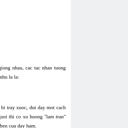
iong nhau, cac tac nhan tuong
nhu la la:
bi tray xuoc, dut day mot cach
uoi thi co xu huong "lam tran"
 ben cua day ham.