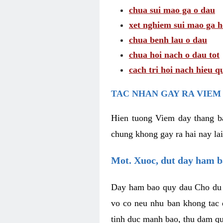
chua sui mao ga o dau
xet nghiem sui mao ga h
chua benh lau o dau
chua hoi nach o dau tot
cach tri hoi nach hieu q
TAC NHAN GAY RA VIEM
Hien tuong Viem day thang b
chung khong gay ra hai nay lai
Mot. Xuoc, dut day ham b
Day ham bao quy dau Cho du t
vo co neu nhu ban khong tac 
tinh duc manh bao, thu dam qu