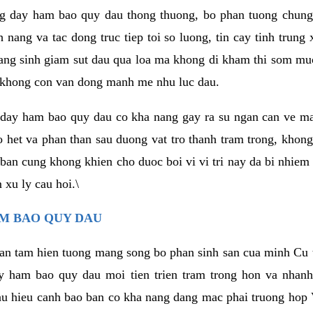
ang day ham bao quy dau thong thuong, bo phan tuong chun
nang va tac dong truc tiep toi so luong, tin cay tinh trung
ang sinh giam sut dau qua loa ma khong di kham thi som muo
e khong con van dong manh me nhu luc dau.
day ham bao quy dau co kha nang gay ra su ngan can ve mat
 het va phan than sau duong vat tro thanh tram trong, khong 
n cung khong khien cho duoc boi vi vi tri nay da bi nhiem 
 xu ly cau hoi.\
AM BAO QUY DAU
uan tam hien tuong mang song bo phan sinh san cua minh Cu 
y ham bao quy dau moi tien trien tram trong hon va nhanh
dau hieu canh bao ban co kha nang dang mac phai truong ho