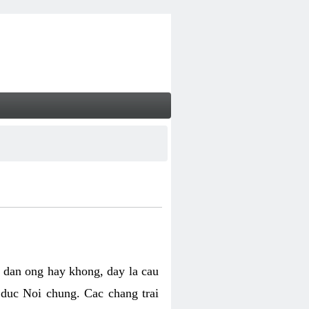
 dan ong hay khong, day la cau
 duc Noi chung. Cac chang trai