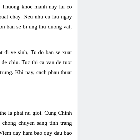
g Thuong khoe manh nay lai co
 xuat chay. Neu nhu cu lau ngay
n ban se bi ung thu duong vat,
 di ve sinh, Tu do ban se xuat
de chiu. Tuc thi ca van de tuot
trung. Khi nay, cach phau thuat
the la phai nu gioi. Cung Chinh
 chong chuyen sang tinh trang
p Viem day ham bao quy dau bao