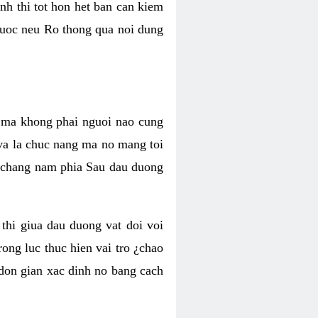
inh thi tot hon het ban can kiem
duoc neu Ro thong qua noi dung
 ma khong phai nguoi nao cung
 va la chuc nang ma no mang toi
y chang nam phia Sau dau duong
thi giua dau duong vat doi voi
ong luc thuc hien vai tro ¿chao
 don gian xac dinh no bang cach