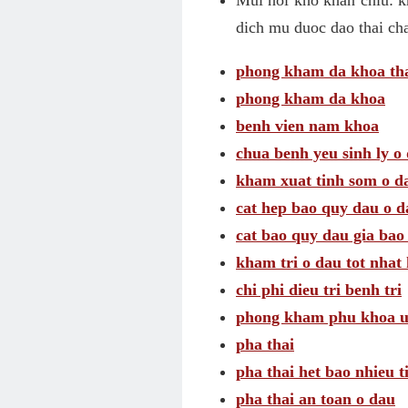
dich mu duoc dao thai ch
phong kham da khoa tha
phong kham da khoa
benh vien nam khoa
chua benh yeu sinh ly o 
kham xuat tinh som o d
cat hep bao quy dau o d
cat bao quy dau gia bao 
kham tri o dau tot nhat 
chi phi dieu tri benh tri
phong kham phu khoa uy 
pha thai
pha thai het bao nhieu t
pha thai an toan o dau