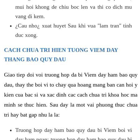
mui hoi khong de chiu boc len va thi co dich mu
vang di kem.
¿Cau nho¿ xuat huyet Sau khi vua "lam tran" tinh
duc xong.
CACH CHUA TRI HIEN TUONG VIEM DAY
THANG BAO QUY DAU
Giao tiep doi voi truong hop da bi Viem day ham bao quy
dau, thay the boi vi to chay qua hoang mang ban can hoi y
kien cua bac si va xac dinh cac cach chua tri khoa hoc ma
minh se thuc hien. Sau day la mot vai phuong thuc chua
tri hay bat gap nhu la la:
Truong hop day ham bao quy dau bi Viem boi vi
day ham ngan: truong hop day ham bao quy dau bi