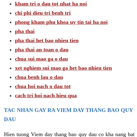
kham tri o dau tot nhat ha noi
chi phi dieu tri benh tri
phong kham phu khoa uy tin tai ha noi
pha thai
pha thai het bao nhieu tien
pha thai an toan o dau
chua sui mao ga o dau
xet nghiem sui mao ga het bao nhieu tien
chua benh lau o dau
chua hoi nach o dau tot
cach tri hoi nach hieu qua
TAC NHAN GAY RA VIEM DAY THANG BAO QUY
DAU
Hien tuong Viem day thang bao quy dau co kha nang bat