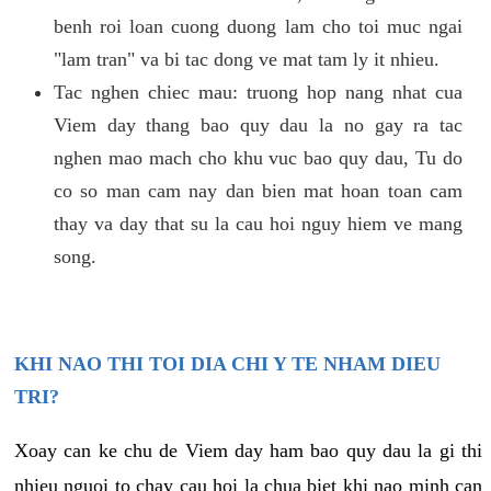
benh roi loan cuong duong lam cho toi muc ngai
"lam tran" va bi tac dong ve mat tam ly it nhieu.
Tac nghen chiec mau: truong hop nang nhat cua
Viem day thang bao quy dau la no gay ra tac
nghen mao mach cho khu vuc bao quy dau, Tu do
co so man cam nay dan bien mat hoan toan cam
thay va day that su la cau hoi nguy hiem ve mang
song.
KHI NAO THI TOI DIA CHI Y TE NHAM DIEU
TRI?
Xoay can ke chu de Viem day ham bao quy dau la gi thi
nhieu nguoi to chay cau hoi la chua biet khi nao minh can