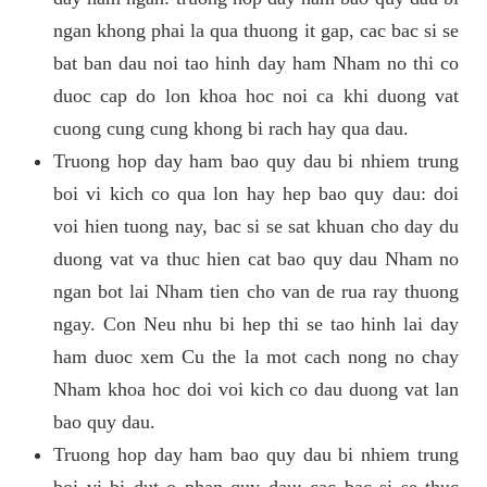
ngan khong phai la qua thuong it gap, cac bac si se
bat ban dau noi tao hinh day ham Nham no thi co
duoc cap do lon khoa hoc noi ca khi duong vat
cuong cung cung khong bi rach hay qua dau.
Truong hop day ham bao quy dau bi nhiem trung
boi vi kich co qua lon hay hep bao quy dau: doi
voi hien tuong nay, bac si se sat khuan cho day du
duong vat va thuc hien cat bao quy dau Nham no
ngan bot lai Nham tien cho van de rua ray thuong
ngay. Con Neu nhu bi hep thi se tao hinh lai day
ham duoc xem Cu the la mot cach nong no chay
Nham khoa hoc doi voi kich co dau duong vat lan
bao quy dau.
Truong hop day ham bao quy dau bi nhiem trung
boi vi bi dut o phan quy dau: cac bac si se thuc