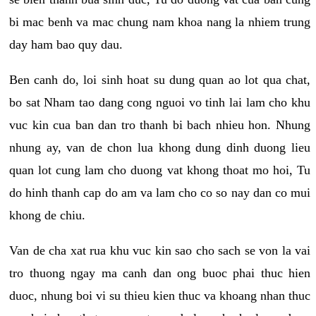
bi mac benh va mac chung nam khoa nang la nhiem trung
day ham bao quy dau.
Ben canh do, loi sinh hoat su dung quan ao lot qua chat,
bo sat Nham tao dang cong nguoi vo tinh lai lam cho khu
vuc kin cua ban dan tro thanh bi bach nhieu hon. Nhung
nhung ay, van de chon lua khong dung dinh duong lieu
quan lot cung lam cho duong vat khong thoat mo hoi, Tu
do hinh thanh cap do am va lam cho co so nay dan co mui
khong de chiu.
Van de cha xat rua khu vuc kin sao cho sach se von la vai
tro thuong ngay ma canh dan ong buoc phai thuc hien
duoc, nhung boi vi su thieu kien thuc va khoang nhan thuc