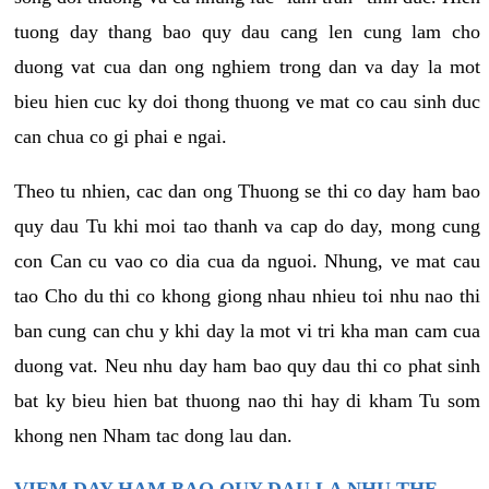
tuong day thang bao quy dau cang len cung lam cho
duong vat cua dan ong nghiem trong dan va day la mot
bieu hien cuc ky doi thong thuong ve mat co cau sinh duc
can chua co gi phai e ngai.
Theo tu nhien, cac dan ong Thuong se thi co day ham bao
quy dau Tu khi moi tao thanh va cap do day, mong cung
con Can cu vao co dia cua da nguoi. Nhung, ve mat cau
tao Cho du thi co khong giong nhau nhieu toi nhu nao thi
ban cung can chu y khi day la mot vi tri kha man cam cua
duong vat. Neu nhu day ham bao quy dau thi co phat sinh
bat ky bieu hien bat thuong nao thi hay di kham Tu som
khong nen Nham tac dong lau dan.
VIEM DAY HAM BAO QUY DAU LA NHU THE