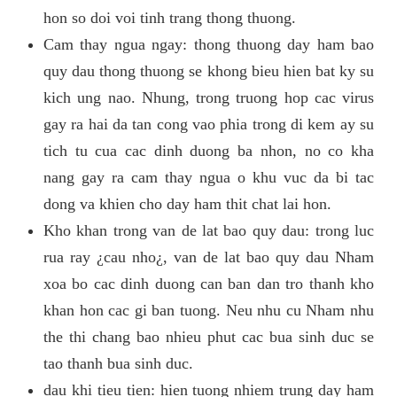
hon so doi voi tinh trang thong thuong.
Cam thay ngua ngay: thong thuong day ham bao
quy dau thong thuong se khong bieu hien bat ky su
kich ung nao. Nhung, trong truong hop cac virus
gay ra hai da tan cong vao phia trong di kem ay su
tich tu cua cac dinh duong ba nhon, no co kha
nang gay ra cam thay ngua o khu vuc da bi tac
dong va khien cho day ham thit chat lai hon.
Kho khan trong van de lat bao quy dau: trong luc
rua ray ¿cau nho¿, van de lat bao quy dau Nham
xoa bo cac dinh duong can ban dan tro thanh kho
khan hon cac gi ban tuong. Neu nhu cu Nham nhu
the thi chang bao nhieu phut cac bua sinh duc se
tao thanh bua sinh duc.
dau khi tieu tien: hien tuong nhiem trung day ham