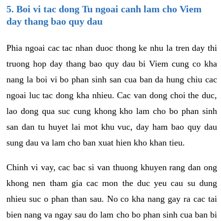
5. Boi vi tac dong Tu ngoai canh lam cho Viem
day thang bao quy dau
Phia ngoai cac tac nhan duoc thong ke nhu la tren day thi
truong hop day thang bao quy dau bi Viem cung co kha
nang la boi vi bo phan sinh san cua ban da hung chiu cac
ngoai luc tac dong kha nhieu. Cac van dong choi the duc,
lao dong qua suc cung khong kho lam cho bo phan sinh
san dan tu huyet lai mot khu vuc, day ham bao quy dau
sung dau va lam cho ban xuat hien kho khan tieu.
Chinh vi vay, cac bac si van thuong khuyen rang dan ong
khong nen tham gia cac mon the duc yeu cau su dung
nhieu suc o phan than sau. No co kha nang gay ra cac tai
bien nang va ngay sau do lam cho bo phan sinh cua ban bi