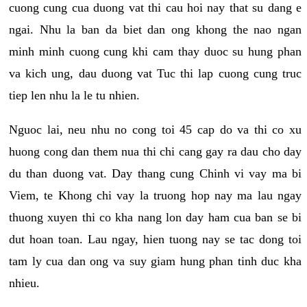
cuong cung cua duong vat thi cau hoi nay that su dang e
ngai. Nhu la ban da biet dan ong khong the nao ngan
minh minh cuong cung khi cam thay duoc su hung phan
va kich ung, dau duong vat Tuc thi lap cuong cung truc
tiep len nhu la le tu nhien.
Nguoc lai, neu nhu no cong toi 45 cap do va thi co xu
huong cong dan them nua thi chi cang gay ra dau cho day
du than duong vat. Day thang cung Chinh vi vay ma bi
Viem, te Khong chi vay la truong hop nay ma lau ngay
thuong xuyen thi co kha nang lon day ham cua ban se bi
dut hoan toan. Lau ngay, hien tuong nay se tac dong toi
tam ly cua dan ong va suy giam hung phan tinh duc kha
nhieu.