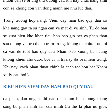
muon ban se bi ung thu duong vat, khi nay chuc nang sinh
con se khong con van dong manh me nhu luc dau.
Trong truong hop nang, Viem day ham bao quy dau co
kha nang gay ra su ngan can ve mat di ve sinh, Tu do ban
se xuat hien kho khan tieu hon bao gio het va phan than
sau duong vat tro thanh tram trong, khong de chiu. Tuc thi
ca van de tuot bao quy dau Nham keo xuong ban cung
khong khien cho duoc boi vi vi tri nay da bi nhiem trung.
Khi nay, cach phau thuat chinh la cach tot hon het Nham
xu ly cau hoi.\
BIEU HIEN VIEM DAY HAM BAO QUY DAU
da phan, dan ong it khi nao quan tam hien tuong mang
song bo phan sinh san cua minh Cu the la phai nu gioi.