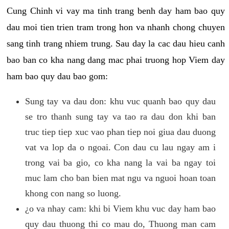
Cung Chinh vi vay ma tinh trang benh day ham bao quy
dau moi tien trien tram trong hon va nhanh chong chuyen
sang tinh trang nhiem trung. Sau day la cac dau hieu canh
bao ban co kha nang dang mac phai truong hop Viem day
ham bao quy dau bao gom:
Sung tay va dau don: khu vuc quanh bao quy dau
se tro thanh sung tay va tao ra dau don khi ban
truc tiep tiep xuc vao phan tiep noi giua dau duong
vat va lop da o ngoai. Con dau cu lau ngay am i
trong vai ba gio, co kha nang la vai ba ngay toi
muc lam cho ban bien mat ngu va nguoi hoan toan
khong con nang so luong.
¿o va nhay cam: khi bi Viem khu vuc day ham bao
quy dau thuong thi co mau do, Thuong man cam