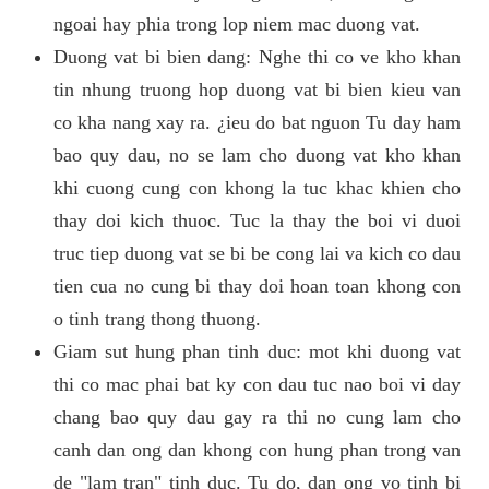
ngoai hay phia trong lop niem mac duong vat.
Duong vat bi bien dang: Nghe thi co ve kho khan
tin nhung truong hop duong vat bi bien kieu van
co kha nang xay ra. ¿ieu do bat nguon Tu day ham
bao quy dau, no se lam cho duong vat kho khan
khi cuong cung con khong la tuc khac khien cho
thay doi kich thuoc. Tuc la thay the boi vi duoi
truc tiep duong vat se bi be cong lai va kich co dau
tien cua no cung bi thay doi hoan toan khong con
o tinh trang thong thuong.
Giam sut hung phan tinh duc: mot khi duong vat
thi co mac phai bat ky con dau tuc nao boi vi day
chang bao quy dau gay ra thi no cung lam cho
canh dan ong dan khong con hung phan trong van
de "lam tran" tinh duc. Tu do, dan ong vo tinh bi