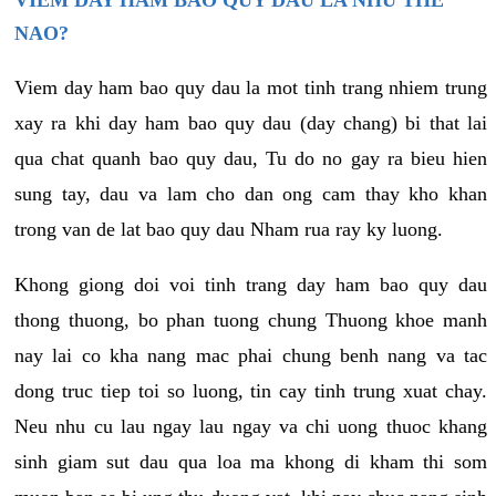
NAO?
Viem day ham bao quy dau la mot tinh trang nhiem trung
xay ra khi day ham bao quy dau (day chang) bi that lai
qua chat quanh bao quy dau, Tu do no gay ra bieu hien
sung tay, dau va lam cho dan ong cam thay kho khan
trong van de lat bao quy dau Nham rua ray ky luong.
Khong giong doi voi tinh trang day ham bao quy dau
thong thuong, bo phan tuong chung Thuong khoe manh
nay lai co kha nang mac phai chung benh nang va tac
dong truc tiep toi so luong, tin cay tinh trung xuat chay.
Neu nhu cu lau ngay lau ngay va chi uong thuoc khang
sinh giam sut dau qua loa ma khong di kham thi som