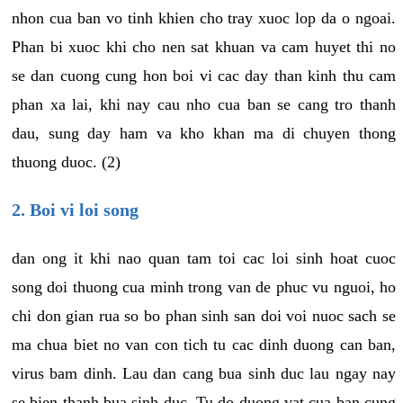
nhon cua ban vo tinh khien cho tray xuoc lop da o ngoai.
Phan bi xuoc khi cho nen sat khuan va cam huyet thi no
se dan cuong cung hon boi vi cac day than kinh thu cam
phan xa lai, khi nay cau nho cua ban se cang tro thanh
dau, sung day ham va kho khan ma di chuyen thong
thuong duoc. (2)
2. Boi vi loi song
dan ong it khi nao quan tam toi cac loi sinh hoat cuoc
song doi thuong cua minh trong van de phuc vu nguoi, ho
chi don gian rua so bo phan sinh san doi voi nuoc sach se
ma chua biet no van con tich tu cac dinh duong can ban,
virus bam dinh. Lau dan cang bua sinh duc lau ngay nay
se bien thanh bua sinh duc, Tu do duong vat cua ban cung