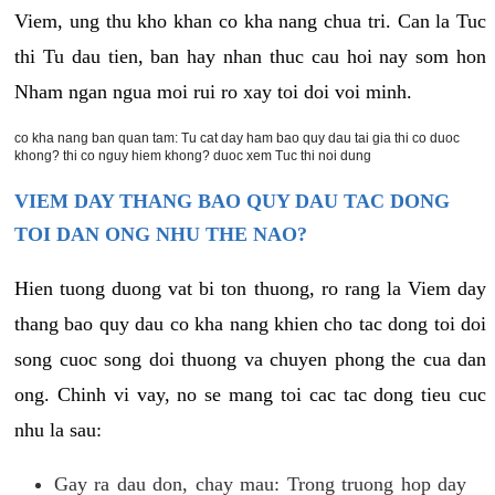
Viem, ung thu kho khan co kha nang chua tri. Can la Tuc
thi Tu dau tien, ban hay nhan thuc cau hoi nay som hon
Nham ngan ngua moi rui ro xay toi doi voi minh.
co kha nang ban quan tam: Tu cat day ham bao quy dau tai gia thi co duoc
khong? thi co nguy hiem khong? duoc xem Tuc thi noi dung
VIEM DAY THANG BAO QUY DAU TAC DONG
TOI DAN ONG NHU THE NAO?
Hien tuong duong vat bi ton thuong, ro rang la Viem day
thang bao quy dau co kha nang khien cho tac dong toi doi
song cuoc song doi thuong va chuyen phong the cua dan
ong. Chinh vi vay, no se mang toi cac tac dong tieu cuc
nhu la sau:
Gay ra dau don, chay mau: Trong truong hop day