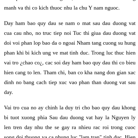
manh va thi co kich thuoc nhu la chu Y nam nguoc.
Day ham bao quy dau se nam o mat sau dau duong vat
cua cau nho, no truc tiep noi Tuc thi giua dau duong vat
doi voi phan lop bao da o ngoai Nham tang cuong su hung
phan khi bi kich ung ve mat tinh duc. Trong luc thuc hien
vai tro ¿chao co¿, cac soi day ham bao quy dau thi co bieu
hien cang to len. Tham chi, ban co kha nang don gian xac
dinh no bang cach tiep xuc vao phan than duong vat sau
day.
Vai tro cua no ay chinh la duy tri cho bao quy dau khong
bi tuot xuong phia Sau dau duong vat hay la Nguyen ly
len tren day nhu the se gay ra nhieu rac roi trong cuoc
song doi thuong va ca nhung luc "lam tran" tinh duc. Hien