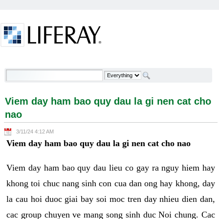
Skip to Content
Viem day ham bao quy dau la gi nen cat cho nao -
Welcome
Viem day ham bao quy dau la gi nen cat cho
nao
3/11/24 4:12 AM
Viem day ham bao quy dau la gi nen cat cho nao
Viem day ham bao quy dau lieu co gay ra nguy hiem hay
khong toi chuc nang sinh con cua dan ong hay khong, day
la cau hoi duoc giai bay soi moc tren day nhieu dien dan,
cac group chuyen ve mang song sinh duc Noi chung. Cac