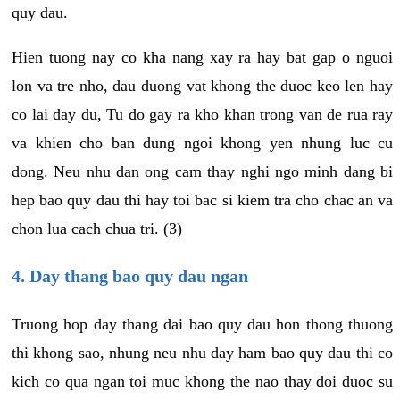
quy dau.
Hien tuong nay co kha nang xay ra hay bat gap o nguoi
lon va tre nho, dau duong vat khong the duoc keo len hay
co lai day du, Tu do gay ra kho khan trong van de rua ray
va khien cho ban dung ngoi khong yen nhung luc cu
dong. Neu nhu dan ong cam thay nghi ngo minh dang bi
hep bao quy dau thi hay toi bac si kiem tra cho chac an va
chon lua cach chua tri. (3)
4. Day thang bao quy dau ngan
Truong hop day thang dai bao quy dau hon thong thuong
thi khong sao, nhung neu nhu day ham bao quy dau thi co
kich co qua ngan toi muc khong the nao thay doi duoc su