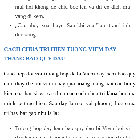
mui hoi khong de chiu boc len va thi co dich mu
vang di kem.
¿Cau nho¿ xuat huyet Sau khi vua "lam tran" tinh
duc xong.
CACH CHUA TRI HIEN TUONG VIEM DAY
THANG BAO QUY DAU
Giao tiep doi voi truong hop da bi Viem day ham bao quy
dau, thay the boi vi to chay qua hoang mang ban can hoi y
kien cua bac si va xac dinh cac cach chua tri khoa hoc ma
minh se thuc hien. Sau day la mot vai phuong thuc chua
tri hay bat gap nhu la la:
Truong hop day ham bao quy dau bi Viem boi vi
day ham ngan: truong hop day ham bao quy dau bi