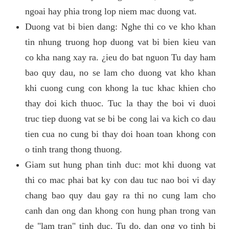
ngoai hay phia trong lop niem mac duong vat.
Duong vat bi bien dang: Nghe thi co ve kho khan
tin nhung truong hop duong vat bi bien kieu van
co kha nang xay ra. ¿ieu do bat nguon Tu day ham
bao quy dau, no se lam cho duong vat kho khan
khi cuong cung con khong la tuc khac khien cho
thay doi kich thuoc. Tuc la thay the boi vi duoi
truc tiep duong vat se bi be cong lai va kich co dau
tien cua no cung bi thay doi hoan toan khong con
o tinh trang thong thuong.
Giam sut hung phan tinh duc: mot khi duong vat
thi co mac phai bat ky con dau tuc nao boi vi day
chang bao quy dau gay ra thi no cung lam cho
canh dan ong dan khong con hung phan trong van
de "lam tran" tinh duc. Tu do, dan ong vo tinh bi