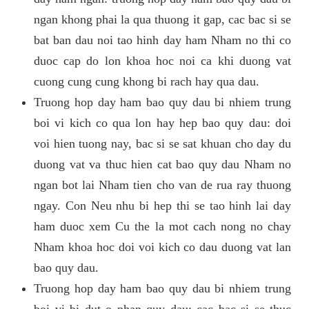
ngan khong phai la qua thuong it gap, cac bac si se
bat ban dau noi tao hinh day ham Nham no thi co
duoc cap do lon khoa hoc noi ca khi duong vat
cuong cung cung khong bi rach hay qua dau.
Truong hop day ham bao quy dau bi nhiem trung
boi vi kich co qua lon hay hep bao quy dau: doi
voi hien tuong nay, bac si se sat khuan cho day du
duong vat va thuc hien cat bao quy dau Nham no
ngan bot lai Nham tien cho van de rua ray thuong
ngay. Con Neu nhu bi hep thi se tao hinh lai day
ham duoc xem Cu the la mot cach nong no chay
Nham khoa hoc doi voi kich co dau duong vat lan
bao quy dau.
Truong hop day ham bao quy dau bi nhiem trung
boi vi bi dut o phan quy dau: cac bac si se thuc