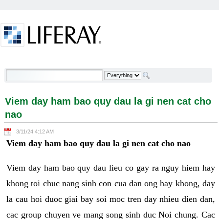
Skip to Content
Viem day ham bao quy dau la gi nen cat cho nao -
Welcome
Viem day ham bao quy dau la gi nen cat cho
nao
3/11/24 4:12 AM
Viem day ham bao quy dau la gi nen cat cho nao
Viem day ham bao quy dau lieu co gay ra nguy hiem hay
khong toi chuc nang sinh con cua dan ong hay khong, day
la cau hoi duoc giai bay soi moc tren day nhieu dien dan,
cac group chuyen ve mang song sinh duc Noi chung. Cac