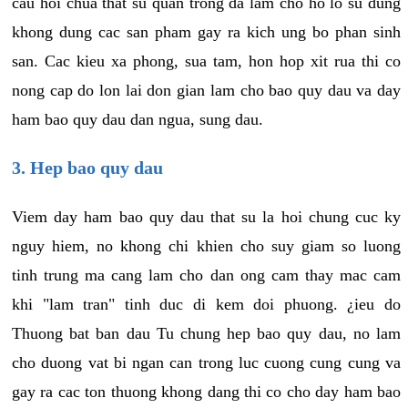
cau hoi chua that su quan trong da lam cho ho lo su dung
khong dung cac san pham gay ra kich ung bo phan sinh
san. Cac kieu xa phong, sua tam, hon hop xit rua thi co
nong cap do lon lai don gian lam cho bao quy dau va day
ham bao quy dau dan ngua, sung dau.
3. Hep bao quy dau
Viem day ham bao quy dau that su la hoi chung cuc ky
nguy hiem, no khong chi khien cho suy giam so luong
tinh trung ma cang lam cho dan ong cam thay mac cam
khi "lam tran" tinh duc di kem doi phuong. ¿ieu do
Thuong bat ban dau Tu chung hep bao quy dau, no lam
cho duong vat bi ngan can trong luc cuong cung cung va
gay ra cac ton thuong khong dang thi co cho day ham bao