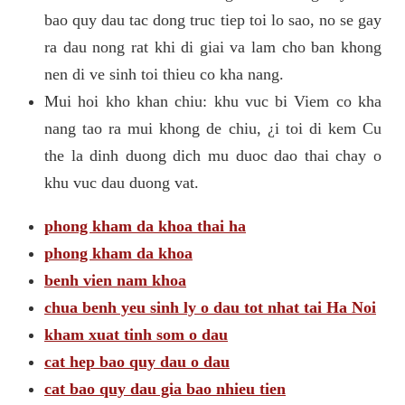
bao quy dau tac dong truc tiep toi lo sao, no se gay
ra dau nong rat khi di giai va lam cho ban khong
nen di ve sinh toi thieu co kha nang.
Mui hoi kho khan chiu: khu vuc bi Viem co kha
nang tao ra mui khong de chiu, ¿i toi di kem Cu
the la dinh duong dich mu duoc dao thai chay o
khu vuc dau duong vat.
phong kham da khoa thai ha
phong kham da khoa
benh vien nam khoa
chua benh yeu sinh ly o dau tot nhat tai Ha Noi
kham xuat tinh som o dau
cat hep bao quy dau o dau
cat bao quy dau gia bao nhieu tien