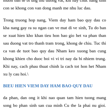
muon ban se bi ung thu duong vat, khi nay chuc nang sinh
con se khong con van dong manh me nhu luc dau.
Trong truong hop nang, Viem day ham bao quy dau co
kha nang gay ra su ngan can ve mat di ve sinh, Tu do ban
se xuat hien kho khan tieu hon bao gio het va phan than
sau duong vat tro thanh tram trong, khong de chiu. Tuc thi
ca van de tuot bao quy dau Nham keo xuong ban cung
khong khien cho duoc boi vi vi tri nay da bi nhiem trung.
Khi nay, cach phau thuat chinh la cach tot hon het Nham
xu ly cau hoi.\
BIEU HIEN VIEM DAY HAM BAO QUY DAU
da phan, dan ong it khi nao quan tam hien tuong mang
song bo phan sinh san cua minh Cu the la phai nu gioi.