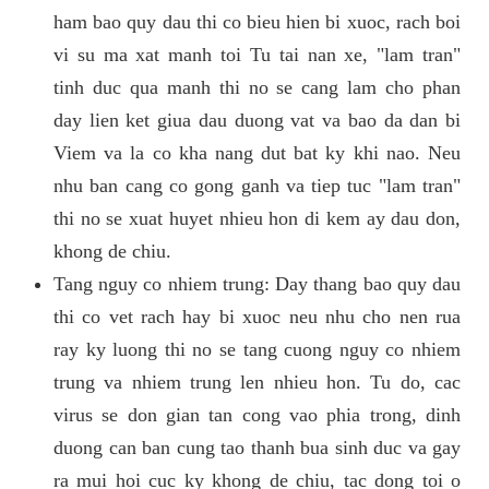
ham bao quy dau thi co bieu hien bi xuoc, rach boi
vi su ma xat manh toi Tu tai nan xe, "lam tran"
tinh duc qua manh thi no se cang lam cho phan
day lien ket giua dau duong vat va bao da dan bi
Viem va la co kha nang dut bat ky khi nao. Neu
nhu ban cang co gong ganh va tiep tuc "lam tran"
thi no se xuat huyet nhieu hon di kem ay dau don,
khong de chiu.
Tang nguy co nhiem trung: Day thang bao quy dau
thi co vet rach hay bi xuoc neu nhu cho nen rua
ray ky luong thi no se tang cuong nguy co nhiem
trung va nhiem trung len nhieu hon. Tu do, cac
virus se don gian tan cong vao phia trong, dinh
duong can ban cung tao thanh bua sinh duc va gay
ra mui hoi cuc ky khong de chiu, tac dong toi o