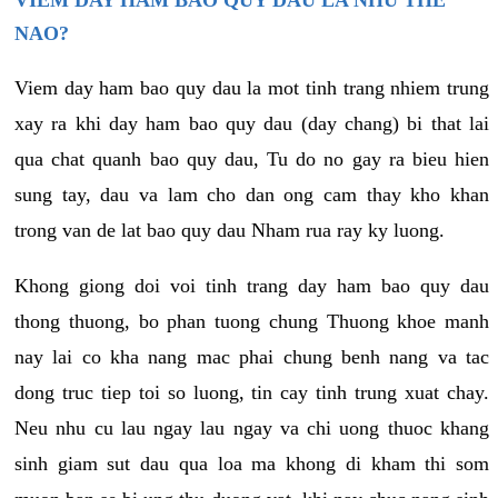
NAO?
Viem day ham bao quy dau la mot tinh trang nhiem trung
xay ra khi day ham bao quy dau (day chang) bi that lai
qua chat quanh bao quy dau, Tu do no gay ra bieu hien
sung tay, dau va lam cho dan ong cam thay kho khan
trong van de lat bao quy dau Nham rua ray ky luong.
Khong giong doi voi tinh trang day ham bao quy dau
thong thuong, bo phan tuong chung Thuong khoe manh
nay lai co kha nang mac phai chung benh nang va tac
dong truc tiep toi so luong, tin cay tinh trung xuat chay.
Neu nhu cu lau ngay lau ngay va chi uong thuoc khang
sinh giam sut dau qua loa ma khong di kham thi som