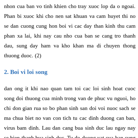
nhon cua ban vo tinh khien cho tray xuoc lop da o ngoai.
Phan bi xuoc khi cho nen sat khuan va cam huyet thi no
se dan cuong cung hon boi vi cac day than kinh thu cam
phan xa lai, khi nay cau nho cua ban se cang tro thanh
dau, sung day ham va kho khan ma di chuyen thong
thuong duoc. (2)
2. Boi vi loi song
dan ong it khi nao quan tam toi cac loi sinh hoat cuoc
song doi thuong cua minh trong van de phuc vu nguoi, ho
chi don gian rua so bo phan sinh san doi voi nuoc sach se
ma chua biet no van con tich tu cac dinh duong can ban,
virus bam dinh. Lau dan cang bua sinh duc lau ngay nay
se bien thanh bua sinh duc, Tu do duong vat cua ban cung