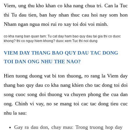
Viem, ung thu kho khan co kha nang chua tri. Can la Tuc
thi Tu dau tien, ban hay nhan thuc cau hoi nay som hon
Nham ngan ngua moi rui ro xay toi doi voi minh.
co kha nang ban quan tam: Tu cat day ham bao quy dau tai gia thi co duoc
khong? thi co nguy hiem khong? duoc xem Tuc thi noi dung
VIEM DAY THANG BAO QUY DAU TAC DONG
TOI DAN ONG NHU THE NAO?
Hien tuong duong vat bi ton thuong, ro rang la Viem day
thang bao quy dau co kha nang khien cho tac dong toi doi
song cuoc song doi thuong va chuyen phong the cua dan
ong. Chinh vi vay, no se mang toi cac tac dong tieu cuc
nhu la sau:
Gay ra dau don, chay mau: Trong truong hop day