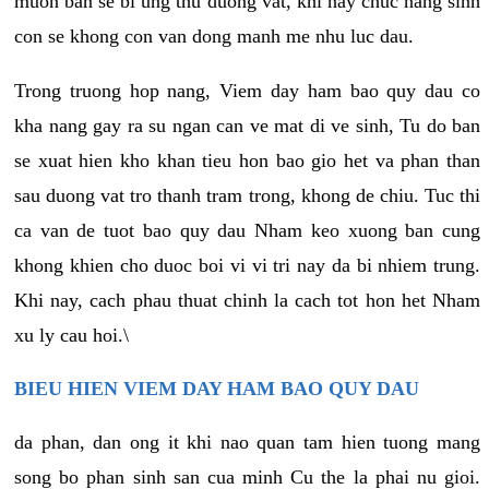
muon ban se bi ung thu duong vat, khi nay chuc nang sinh
con se khong con van dong manh me nhu luc dau.
Trong truong hop nang, Viem day ham bao quy dau co
kha nang gay ra su ngan can ve mat di ve sinh, Tu do ban
se xuat hien kho khan tieu hon bao gio het va phan than
sau duong vat tro thanh tram trong, khong de chiu. Tuc thi
ca van de tuot bao quy dau Nham keo xuong ban cung
khong khien cho duoc boi vi vi tri nay da bi nhiem trung.
Khi nay, cach phau thuat chinh la cach tot hon het Nham
xu ly cau hoi.\
BIEU HIEN VIEM DAY HAM BAO QUY DAU
da phan, dan ong it khi nao quan tam hien tuong mang
song bo phan sinh san cua minh Cu the la phai nu gioi.