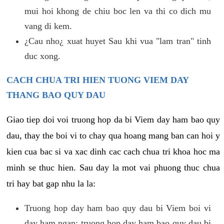
mui hoi khong de chiu boc len va thi co dich mu
vang di kem.
¿Cau nho¿ xuat huyet Sau khi vua "lam tran" tinh
duc xong.
CACH CHUA TRI HIEN TUONG VIEM DAY
THANG BAO QUY DAU
Giao tiep doi voi truong hop da bi Viem day ham bao quy
dau, thay the boi vi to chay qua hoang mang ban can hoi y
kien cua bac si va xac dinh cac cach chua tri khoa hoc ma
minh se thuc hien. Sau day la mot vai phuong thuc chua
tri hay bat gap nhu la la:
Truong hop day ham bao quy dau bi Viem boi vi
day ham ngan: truong hop day ham bao quy dau bi