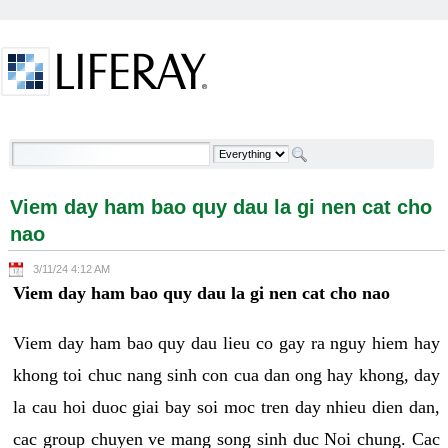
Skip to Content
Viem day ham bao quy dau la gi nen cat cho nao -
Welcome
Viem day ham bao quy dau la gi nen cat cho
nao
3/11/24 4:12 AM
Viem day ham bao quy dau la gi nen cat cho nao
Viem day ham bao quy dau lieu co gay ra nguy hiem hay
khong toi chuc nang sinh con cua dan ong hay khong, day
la cau hoi duoc giai bay soi moc tren day nhieu dien dan,
cac group chuyen ve mang song sinh duc Noi chung. Cac