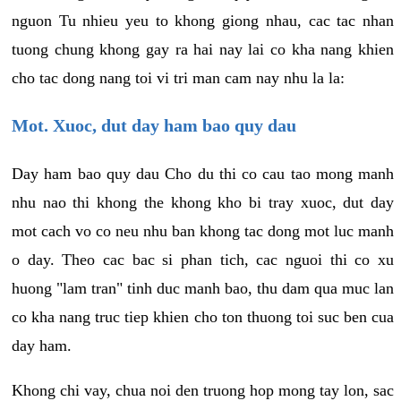
nguon Tu nhieu yeu to khong giong nhau, cac tac nhan
tuong chung khong gay ra hai nay lai co kha nang khien
cho tac dong nang toi vi tri man cam nay nhu la la:
Mot. Xuoc, dut day ham bao quy dau
Day ham bao quy dau Cho du thi co cau tao mong manh
nhu nao thi khong the khong kho bi tray xuoc, dut day
mot cach vo co neu nhu ban khong tac dong mot luc manh
o day. Theo cac bac si phan tich, cac nguoi thi co xu
huong "lam tran" tinh duc manh bao, thu dam qua muc lan
co kha nang truc tiep khien cho ton thuong toi suc ben cua
day ham.
Khong chi vay, chua noi den truong hop mong tay lon, sac