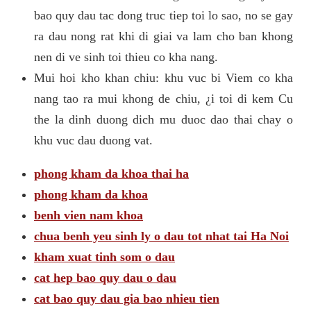
bao quy dau tac dong truc tiep toi lo sao, no se gay
ra dau nong rat khi di giai va lam cho ban khong
nen di ve sinh toi thieu co kha nang.
Mui hoi kho khan chiu: khu vuc bi Viem co kha
nang tao ra mui khong de chiu, ¿i toi di kem Cu
the la dinh duong dich mu duoc dao thai chay o
khu vuc dau duong vat.
phong kham da khoa thai ha
phong kham da khoa
benh vien nam khoa
chua benh yeu sinh ly o dau tot nhat tai Ha Noi
kham xuat tinh som o dau
cat hep bao quy dau o dau
cat bao quy dau gia bao nhieu tien