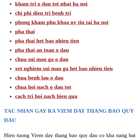
kham tri o dau tot nhat ha noi
chi phi dieu tri benh tri
phong kham phu khoa uy tin tai ha noi
pha thai
pha thai het bao nhieu tien
pha thai an toan o dau
chua sui mao ga o dau
xet nghiem sui mao ga het bao nhieu tien
chua benh lau o dau
chua hoi nach o dau tot
cach tri hoi nach hieu qua
TAC NHAN GAY RA VIEM DAY THANG BAO QUY
DAU
Hien tuong Viem day thang bao quy dau co kha nang bat