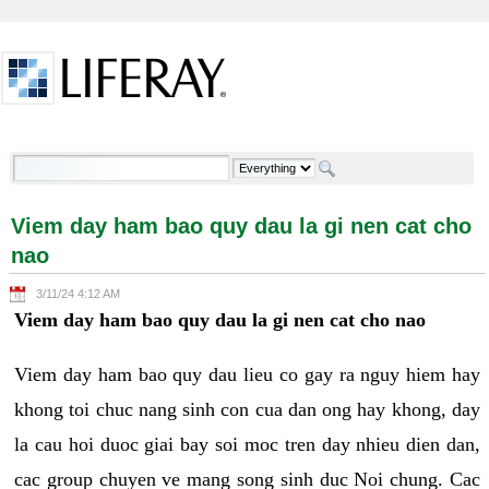
Skip to Content
Viem day ham bao quy dau la gi nen cat cho nao -
Welcome
Viem day ham bao quy dau la gi nen cat cho
nao
3/11/24 4:12 AM
Viem day ham bao quy dau la gi nen cat cho nao
Viem day ham bao quy dau lieu co gay ra nguy hiem hay
khong toi chuc nang sinh con cua dan ong hay khong, day
la cau hoi duoc giai bay soi moc tren day nhieu dien dan,
cac group chuyen ve mang song sinh duc Noi chung. Cac