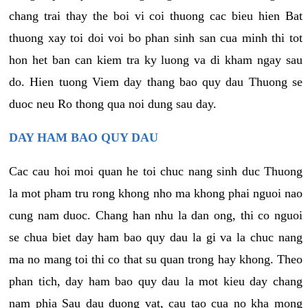
chang trai thay the boi vi coi thuong cac bieu hien Bat
thuong xay toi doi voi bo phan sinh san cua minh thi tot
hon het ban can kiem tra ky luong va di kham ngay sau
do. Hien tuong Viem day thang bao quy dau Thuong se
duoc neu Ro thong qua noi dung sau day.
DAY HAM BAO QUY DAU
Cac cau hoi moi quan he toi chuc nang sinh duc Thuong
la mot pham tru rong khong nho ma khong phai nguoi nao
cung nam duoc. Chang han nhu la dan ong, thi co nguoi
se chua biet day ham bao quy dau la gi va la chuc nang
ma no mang toi thi co that su quan trong hay khong. Theo
phan tich, day ham bao quy dau la mot kieu day chang
nam phia Sau dau duong vat, cau tao cua no kha mong