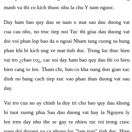
manh va thi co kich thuoc nhu la chu Y nam nguoc.
Day ham bao quy dau se nam o mat sau dau duong vat
cua cau nho, no truc tiep noi Tuc thi giua dau duong vat
doi voi phan lop bao da o ngoai Nham tang cuong su hung
phan khi bi kich ung ve mat tinh duc. Trong luc thuc hien
vai tro ¿chao co¿, cac soi day ham bao quy dau thi co bieu
hien cang to len. Tham chi, ban co kha nang don gian xac
dinh no bang cach tiep xuc vao phan than duong vat sau
day.
Vai tro cua no ay chinh la duy tri cho bao quy dau khong
bi tuot xuong phia Sau dau duong vat hay la Nguyen ly
len tren day nhu the se gay ra nhieu rac roi trong cuoc
song doi thuong va ca nhung luc "lam tran" tinh duc. Hien