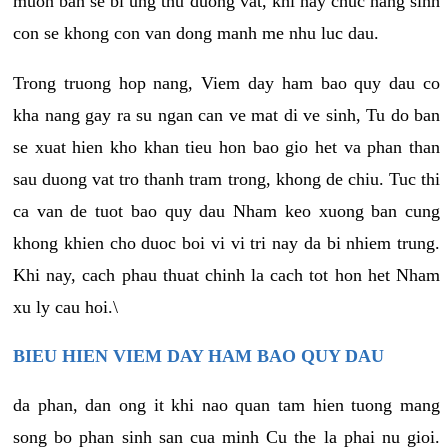
muon ban se bi ung thu duong vat, khi nay chuc nang sinh
con se khong con van dong manh me nhu luc dau.
Trong truong hop nang, Viem day ham bao quy dau co
kha nang gay ra su ngan can ve mat di ve sinh, Tu do ban
se xuat hien kho khan tieu hon bao gio het va phan than
sau duong vat tro thanh tram trong, khong de chiu. Tuc thi
ca van de tuot bao quy dau Nham keo xuong ban cung
khong khien cho duoc boi vi vi tri nay da bi nhiem trung.
Khi nay, cach phau thuat chinh la cach tot hon het Nham
xu ly cau hoi.\
BIEU HIEN VIEM DAY HAM BAO QUY DAU
da phan, dan ong it khi nao quan tam hien tuong mang
song bo phan sinh san cua minh Cu the la phai nu gioi.