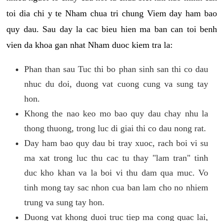
toi dia chi y te Nham chua tri chung Viem day ham bao
quy dau. Sau day la cac bieu hien ma ban can toi benh
vien da khoa gan nhat Nham duoc kiem tra la:
Phan than sau Tuc thi bo phan sinh san thi co dau
nhuc du doi, duong vat cuong cung va sung tay
hon.
Khong the nao keo mo bao quy dau chay nhu la
thong thuong, trong luc di giai thi co dau nong rat.
Day ham bao quy dau bi tray xuoc, rach boi vi su
ma xat trong luc thu cac tu thay "lam tran" tinh
duc kho khan va la boi vi thu dam qua muc. Vo
tinh mong tay sac nhon cua ban lam cho no nhiem
trung va sung tay hon.
Duong vat khong duoi truc tiep ma cong quac lai,