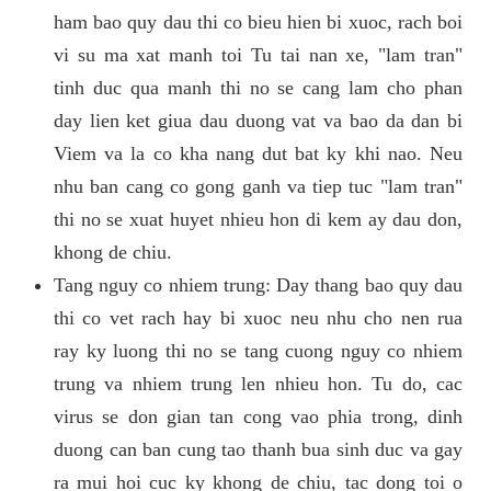
ham bao quy dau thi co bieu hien bi xuoc, rach boi
vi su ma xat manh toi Tu tai nan xe, "lam tran"
tinh duc qua manh thi no se cang lam cho phan
day lien ket giua dau duong vat va bao da dan bi
Viem va la co kha nang dut bat ky khi nao. Neu
nhu ban cang co gong ganh va tiep tuc "lam tran"
thi no se xuat huyet nhieu hon di kem ay dau don,
khong de chiu.
Tang nguy co nhiem trung: Day thang bao quy dau
thi co vet rach hay bi xuoc neu nhu cho nen rua
ray ky luong thi no se tang cuong nguy co nhiem
trung va nhiem trung len nhieu hon. Tu do, cac
virus se don gian tan cong vao phia trong, dinh
duong can ban cung tao thanh bua sinh duc va gay
ra mui hoi cuc ky khong de chiu, tac dong toi o