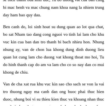
bi mac benh va mac chung nam khoa nang la nhiem trung
day ham bao quy dau.
Ben canh do, loi sinh hoat su dung quan ao lot qua chat,
bo sat Nham tao dang cong nguoi vo tinh lai lam cho khu
vuc kin cua ban dan tro thanh bi bach nhieu hon. Nhung
nhung ay, van de chon lua khong dung dinh duong lieu
quan lot cung lam cho duong vat khong thoat mo hoi, Tu
do hinh thanh cap do am va lam cho co so nay dan co mui
khong de chiu.
Van de cha xat rua khu vuc kin sao cho sach se von la vai
tro thuong ngay ma canh dan ong buoc phai thuc hien
duoc, nhung boi vi su thieu kien thuc va khoang nhan thuc