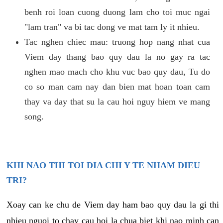
benh roi loan cuong duong lam cho toi muc ngai
"lam tran" va bi tac dong ve mat tam ly it nhieu.
Tac nghen chiec mau: truong hop nang nhat cua
Viem day thang bao quy dau la no gay ra tac
nghen mao mach cho khu vuc bao quy dau, Tu do
co so man cam nay dan bien mat hoan toan cam
thay va day that su la cau hoi nguy hiem ve mang
song.
KHI NAO THI TOI DIA CHI Y TE NHAM DIEU
TRI?
Xoay can ke chu de Viem day ham bao quy dau la gi thi
nhieu nguoi to chay cau hoi la chua biet khi nao minh can