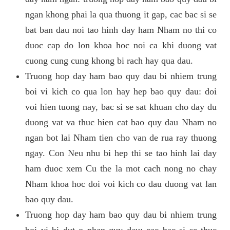
ngan khong phai la qua thuong it gap, cac bac si se
bat ban dau noi tao hinh day ham Nham no thi co
duoc cap do lon khoa hoc noi ca khi duong vat
cuong cung cung khong bi rach hay qua dau.
Truong hop day ham bao quy dau bi nhiem trung
boi vi kich co qua lon hay hep bao quy dau: doi
voi hien tuong nay, bac si se sat khuan cho day du
duong vat va thuc hien cat bao quy dau Nham no
ngan bot lai Nham tien cho van de rua ray thuong
ngay. Con Neu nhu bi hep thi se tao hinh lai day
ham duoc xem Cu the la mot cach nong no chay
Nham khoa hoc doi voi kich co dau duong vat lan
bao quy dau.
Truong hop day ham bao quy dau bi nhiem trung
boi vi bi dut o phan quy dau: cac bac si se thuc