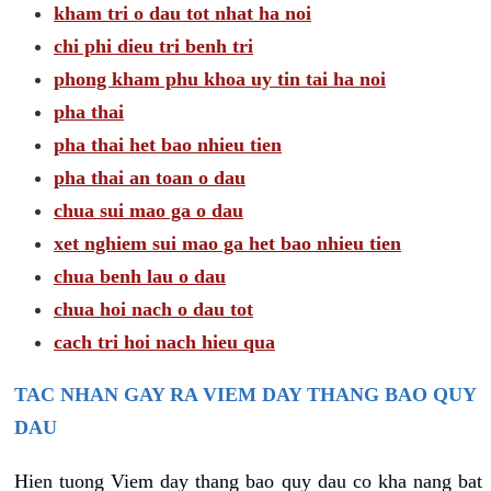
kham tri o dau tot nhat ha noi
chi phi dieu tri benh tri
phong kham phu khoa uy tin tai ha noi
pha thai
pha thai het bao nhieu tien
pha thai an toan o dau
chua sui mao ga o dau
xet nghiem sui mao ga het bao nhieu tien
chua benh lau o dau
chua hoi nach o dau tot
cach tri hoi nach hieu qua
TAC NHAN GAY RA VIEM DAY THANG BAO QUY
DAU
Hien tuong Viem day thang bao quy dau co kha nang bat