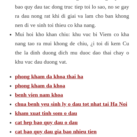
bao quy dau tac dong truc tiep toi lo sao, no se gay
ra dau nong rat khi di giai va lam cho ban khong
nen di ve sinh toi thieu co kha nang.
Mui hoi kho khan chiu: khu vuc bi Viem co kha
nang tao ra mui khong de chiu, ¿i toi di kem Cu
the la dinh duong dich mu duoc dao thai chay o
khu vuc dau duong vat.
phong kham da khoa thai ha
phong kham da khoa
benh vien nam khoa
chua benh yeu sinh ly o dau tot nhat tai Ha Noi
kham xuat tinh som o dau
cat hep bao quy dau o dau
cat bao quy dau gia bao nhieu tien