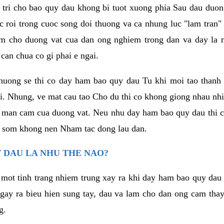
y tri cho bao quy dau khong bi tuot xuong phia Sau dau duon
ac roi trong cuoc song doi thuong va ca nhung luc "lam tran"
m cho duong vat cua dan ong nghiem trong dan va day la m
can chua co gi phai e ngai.
huong se thi co day ham bao quy dau Tu khi moi tao thanh
i. Nhung, ve mat cau tao Cho du thi co khong giong nhau nhi
ha man cam cua duong vat. Neu nhu day ham bao quy dau thi co
u som khong nen Nham tac dong lau dan.
 DAU LA NHU THE NAO?
ot tinh trang nhiem trung xay ra khi day ham bao quy dau (
gay ra bieu hien sung tay, dau va lam cho dan ong cam thay
g.