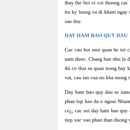
thay the boi vi coi thuong cac
tra ky luong va di kham ngay
sau day.
DAY HAM BAO QUY DAU
Cac cau hoi moi quan he toi 
nam duoc. Chang han nhu la da
thi co that su quan trong hay
vat, cau tao cua no kha mong 
Day ham bao quy dau se nam o
phan lop bao da o ngoai Nham 
co¿, cac soi day ham bao quy 
tiep xuc vao phan than duong v