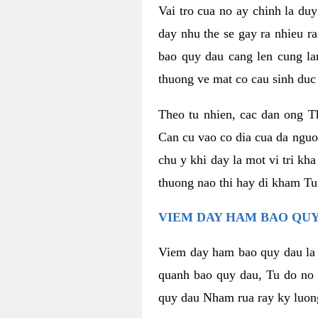
Vai tro cua no ay chinh la du
day nhu the se gay ra nhieu r
bao quy dau cang len cung la
thuong ve mat co cau sinh duc 
Theo tu nhien, cac dan ong T
Can cu vao co dia cua da nguo
chu y khi day la mot vi tri k
thuong nao thi hay di kham T
VIEM DAY HAM BAO QUY
Viem day ham bao quy dau la m
quanh bao quy dau, Tu do no 
quy dau Nham rua ray ky luon