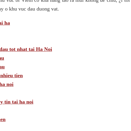
ay o khu vuc dau duong vat.
i ha
dau tot nhat tai Ha Noi
au
au
nhieu tien
ha noi
tin tai ha noi
ien