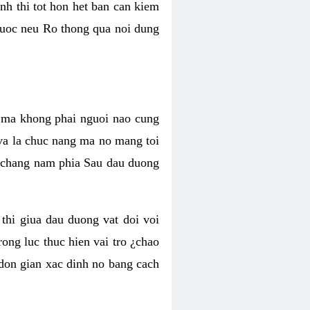
inh thi tot hon het ban can kiem
duoc neu Ro thong qua noi dung
 ma khong phai nguoi nao cung
 va la chuc nang ma no mang toi
y chang nam phia Sau dau duong
thi giua dau duong vat doi voi
ong luc thuc hien vai tro ¿chao
 don gian xac dinh no bang cach