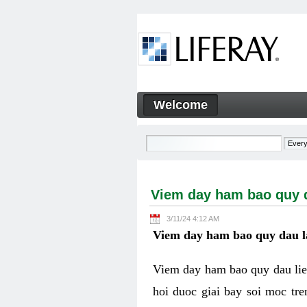
Skip to Content
Welcome
Viem day ham bao quy dau la
Navigation
Viem day ham bao quy d
3/11/24 4:12 AM
Viem day ham bao quy dau la
Viem day ham bao quy dau lie
hoi duoc giai bay soi moc tr