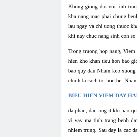
Khong giong doi voi tinh tr
kha nang mac phai chung benh 
lau ngay va chi uong thuoc kh
khi nay chuc nang sinh con s
Trong truong hop nang, Viem 
hien kho khan tieu hon bao gio
bao quy dau Nham keo xuong ba
chinh la cach tot hon het Nham
BIEU HIEN VIEM DAY H
da phan, dan ong it khi nao q
vi vay ma tinh trang benh da
nhiem trung. Sau day la cac 