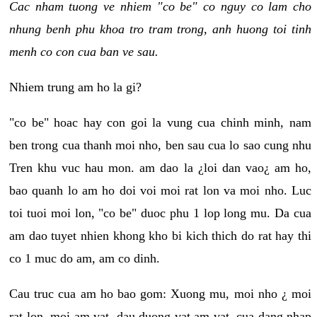
Cac nham tuong ve nhiem "co be" co nguy co lam cho
nhung benh phu khoa tro tram trong, anh huong toi tinh
menh co con cua ban ve sau.
Nhiem trung am ho la gi?
"co be" hoac hay con goi la vung cua chinh minh, nam
ben trong cua thanh moi nho, ben sau cua lo sao cung nhu
Tren khu vuc hau mon. am dao la ¿loi dan vao¿ am ho,
bao quanh lo am ho doi voi moi rat lon va moi nho. Luc
toi tuoi moi lon, "co be" duoc phu 1 lop long mu. Da cua
am dao tuyet nhien khong kho bi kich thich do rat hay thi
co 1 muc do am, am co dinh.
Cau truc cua am ho bao gom: Xuong mu, moi nho ¿ moi
rat lon, moi am vat, dau duong vat am vat, cua dang nhap