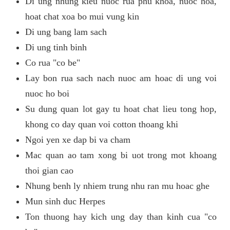
Di ung nhung kieu nuoc rua phu khoa, nuoc hoa,
hoat chat xoa bo mui vung kin
Di ung bang lam sach
Di ung tinh binh
Co rua "co be"
Lay bon rua sach nach nuoc am hoac di ung voi
nuoc ho boi
Su dung quan lot gay tu hoat chat lieu tong hop,
khong co day quan voi cotton thoang khi
Ngoi yen xe dap bi va cham
Mac quan ao tam xong bi uot trong mot khoang
thoi gian cao
Nhung benh ly nhiem trung nhu ran mu hoac ghe
Mun sinh duc Herpes
Ton thuong hay kich ung day than kinh cua "co