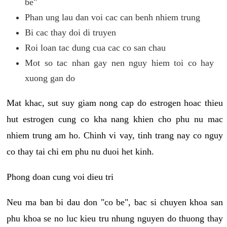
be"
Phan ung lau dan voi cac can benh nhiem trung
Bi cac thay doi di truyen
Roi loan tac dung cua cac co san chau
Mot so tac nhan gay nen nguy hiem toi co hay
xuong gan do
Mat khac, sut suy giam nong cap do estrogen hoac thieu
hut estrogen cung co kha nang khien cho phu nu mac
nhiem trung am ho. Chinh vi vay, tinh trang nay co nguy
co thay tai chi em phu nu duoi het kinh.
Phong doan cung voi dieu tri
Neu ma ban bi dau don "co be", bac si chuyen khoa san
phu khoa se no luc kieu tru nhung nguyen do thuong thay