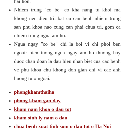
hai hon.
Nhiem trung "co be" co kha nang tu khoi ma
khong nen dieu tri: bat cu can benh nhiem trung
san phu khoa nao cung can phai chua tri, gom ca
nhiem trung ngua am ho.
Ngua ngay "co be" chi la boi vi chi phoi ben
ngoai: hien tuong ngua ngay am ho thuong hay
duoc chan doan la dau hieu nhan biet cua cac benh
ve phu khoa chu khong don gian chi vi cac anh
huong tu o ngoai.
phongkhamthaiha
phong kham gan day
kham nam khoa o dau tot
kham sinh ly nam o dau
chua benh xuat tinh som o dau tot o Ha Noi