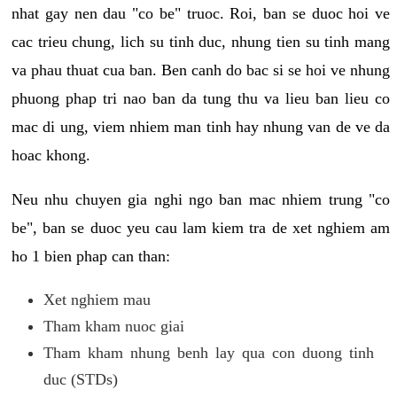
nhat gay nen dau "co be" truoc. Roi, ban se duoc hoi ve
cac trieu chung, lich su tinh duc, nhung tien su tinh mang
va phau thuat cua ban. Ben canh do bac si se hoi ve nhung
phuong phap tri nao ban da tung thu va lieu ban lieu co
mac di ung, viem nhiem man tinh hay nhung van de ve da
hoac khong.
Neu nhu chuyen gia nghi ngo ban mac nhiem trung "co
be", ban se duoc yeu cau lam kiem tra de xet nghiem am
ho 1 bien phap can than:
Xet nghiem mau
Tham kham nuoc giai
Tham kham nhung benh lay qua con duong tinh
duc (STDs)