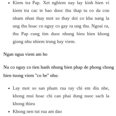
Kiem tra Pap. Xet nghiem nay lay kinh hien vi
kiem tra cac te bao duoc thu thap tu co da con
nham nhan thay mot so thay doi co kha nang la
ung thu hoac co nguy co gay ra ung thu. Ngoai ra,
thu Pap cung tim duoc nhung bieu hien khong
giong nhu nhiem trung hay viem.
Ngan ngua viem am ho
Nu co nguy co tien hanh nhung bien phap de phong chong
hien tuong viem "co be" nhu:
Lay mot so san pham rua ray chi em diu nhe,
khong mui hoac chi can phai dung nuoc sach la
khong thieu
Khong nen tut rua am dao