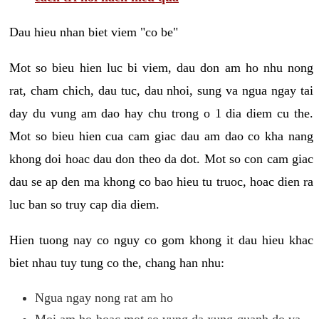
Dau hieu nhan biet viem "co be"
Mot so bieu hien luc bi viem, dau don am ho nhu nong
rat, cham chich, dau tuc, dau nhoi, sung va ngua ngay tai
day du vung am dao hay chu trong o 1 dia diem cu the.
Mot so bieu hien cua cam giac dau am dao co kha nang
khong doi hoac dau don theo da dot. Mot so con cam giac
dau se ap den ma khong co bao hieu tu truoc, hoac dien ra
luc ban so truy cap dia diem.
Hien tuong nay co nguy co gom khong it dau hieu khac
biet nhau tuy tung co the, chang han nhu:
Ngua ngay nong rat am ho
Moi am ho hoac mot so vung da xung quanh do va