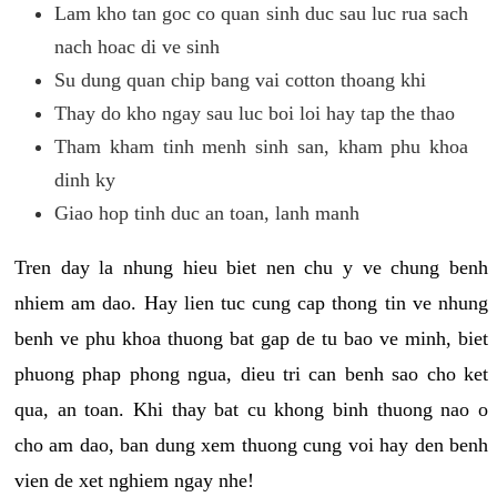
Lam kho tan goc co quan sinh duc sau luc rua sach
nach hoac di ve sinh
Su dung quan chip bang vai cotton thoang khi
Thay do kho ngay sau luc boi loi hay tap the thao
Tham kham tinh menh sinh san, kham phu khoa
dinh ky
Giao hop tinh duc an toan, lanh manh
Tren day la nhung hieu biet nen chu y ve chung benh
nhiem am dao. Hay lien tuc cung cap thong tin ve nhung
benh ve phu khoa thuong bat gap de tu bao ve minh, biet
phuong phap phong ngua, dieu tri can benh sao cho ket
qua, an toan. Khi thay bat cu khong binh thuong nao o
cho am dao, ban dung xem thuong cung voi hay den benh
vien de xet nghiem ngay nhe!