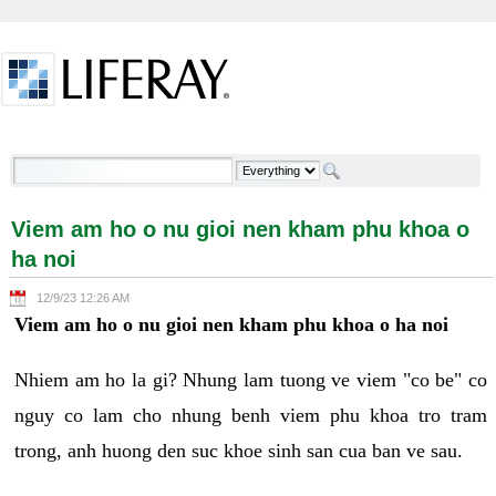
Skip to Content
Viem am ho o nu gioi nen kham phu khoa o ha noi -
Welcome
Viem am ho o nu gioi nen kham phu khoa o
ha noi
12/9/23 12:26 AM
Viem am ho o nu gioi nen kham phu khoa o ha noi
Nhiem am ho la gi? Nhung lam tuong ve viem "co be" co
nguy co lam cho nhung benh viem phu khoa tro tram
trong, anh huong den suc khoe sinh san cua ban ve sau.