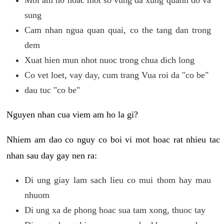
sung
Cam nhan ngua quan quai, co the tang dan trong
dem
Xuat hien mun nhot nuoc trong chua dich long
Co vet loet, vay day, cum trang Vua roi da "co be"
dau tuc "co be"
Nguyen nhan cua viem am ho la gi?
Nhiem am dao co nguy co boi vi mot hoac rat nhieu tac
nhan sau day gay nen ra:
Di ung giay lam sach lieu co mui thom hay mau
nhuom
Di ung xa de phong hoac sua tam xong, thuoc tay