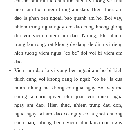
chi em phu nu luc chua tim hieu ky luong ve khai
niem am ho, nhiem trung am dao. Hien thuc, am
dao la phan ben ngoai, bao quanh am ho. Boi vay,
nhiem trung ngua ngay am dao cung khong giong
doi voi viem nhiem am dao. Nhung, khi nhiem
trung lan rong, rat khong de dang de dinh vi rieng
hien tuong viem ngua "co be" doi voi bi viem am
dao.
Viem am dao la vi vung ben ngoai am ho bi kich
thich cung voi khong dang lo ngai: "co be" la cua
minh, nhung ma khong co ngua ngay Boi vay ma
chung ta duoc quyen chu quan voi nhiem ngua
ngay am dao. Hien thuc, nhiem trung dau don,
ngua ngay tai am dao co nguy co la ¿hoi chuong
canh bao¿ nhung benh viem phu khoa con nguy