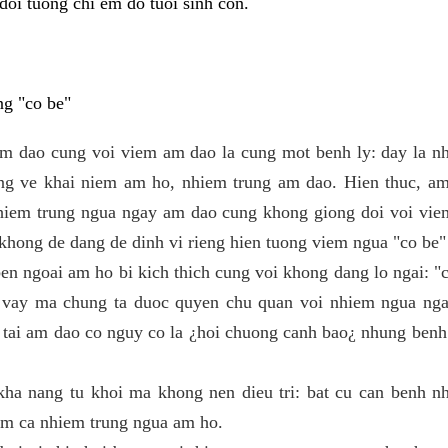
doi tuong chi em do tuoi sinh con.
ng "co be"
m dao cung voi viem am dao la cung mot benh ly: day la n
ong ve khai niem am ho, nhiem trung am dao. Hien thuc, am
hiem trung ngua ngay am dao cung khong giong doi voi vi
 khong de dang de dinh vi rieng hien tuong viem ngua "co be"
en ngoai am ho bi kich thich cung voi khong dang lo ngai: "
 vay ma chung ta duoc quyen chu quan voi nhiem ngua nga
 tai am dao co nguy co la ¿hoi chuong canh bao¿ nhung ben
kha nang tu khoi ma khong nen dieu tri: bat cu can benh n
gom ca nhiem trung ngua am ho.