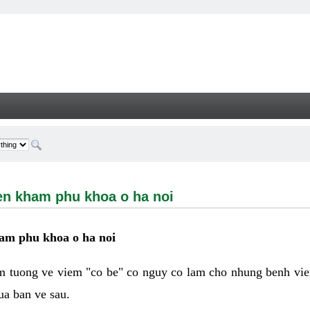
ham phu khoa o ha noi - Welcome
en kham phu khoa o ha noi
ham phu khoa o ha noi
 tuong ve viem "co be" co nguy co lam cho nhung benh vie
ua ban ve sau.