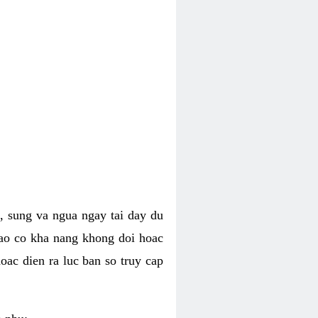
, sung va ngua ngay tai day du
dao co kha nang khong doi hoac
oac dien ra luc ban so truy cap