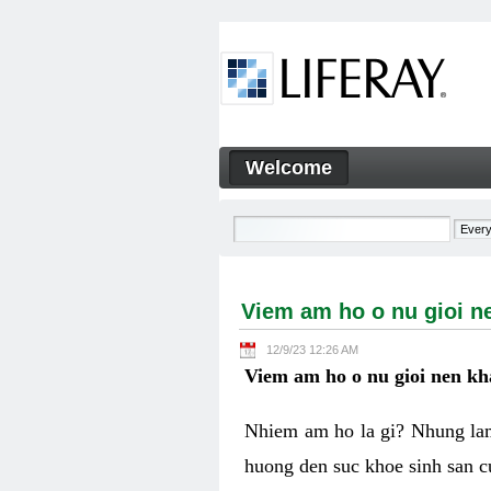
Skip to Content
Welcome
Viem am ho o nu gioi nen k
Navigation
Viem am ho o nu gioi n
12/9/23 12:26 AM
Viem am ho o nu gioi nen k
Nhiem am ho la gi? Nhung lam
huong den suc khoe sinh san c