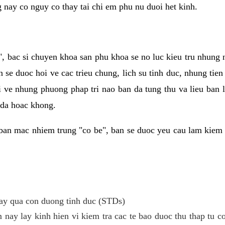
g nay co nguy co thay tai chi em phu nu duoi het kinh.
, bac si chuyen khoa san phu khoa se no luc kieu tru nhung
n se duoc hoi ve cac trieu chung, lich su tinh duc, nhung tie
i ve nhung phuong phap tri nao ban da tung thu va lieu ban
 da hoac khong.
ban mac nhiem trung "co be", ban se duoc yeu cau lam kiem 
y qua con duong tinh duc (STDs)
 nay lay kinh hien vi kiem tra cac te bao duoc thu thap tu 