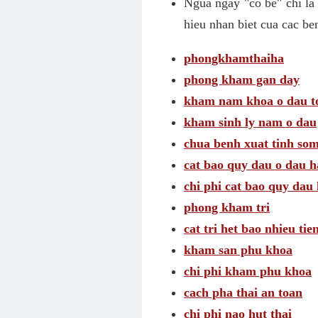
Ngua ngay "co be" chi la
hieu nhan biet cua cac be
phongkhamthaiha
phong kham gan day
kham nam khoa o dau t
kham sinh ly nam o dau
chua benh xuat tinh som
cat bao quy dau o dau h
chi phi cat bao quy dau 
phong kham tri
cat tri het bao nhieu tie
kham san phu khoa
chi phi kham phu khoa
cach pha thai an toan
chi phi nao hut thai