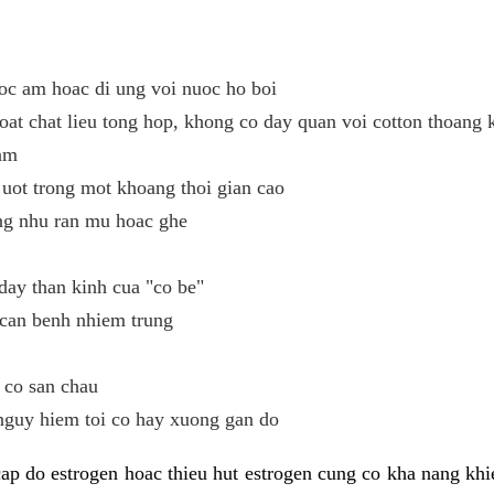
oc am hoac di ung voi nuoc ho boi
oat chat lieu tong hop, khong co day quan voi cotton thoang 
ham
uot trong mot khoang thoi gian cao
ng nhu ran mu hoac ghe
day than kinh cua "co be"
 can benh nhiem trung
 co san chau
nguy hiem toi co hay xuong gan do
ap do estrogen hoac thieu hut estrogen cung co kha nang kh