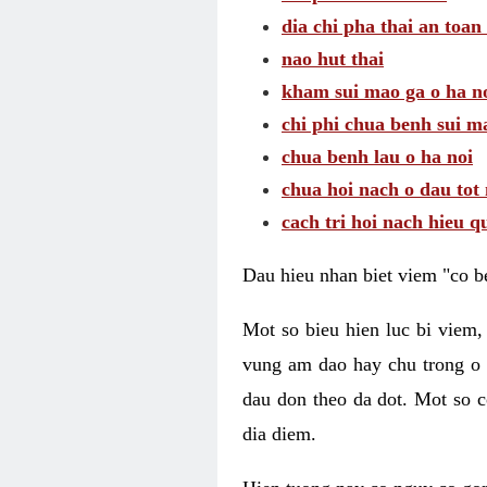
dia chi pha thai an toan
nao hut thai
kham sui mao ga o ha n
chi phi chua benh sui m
chua benh lau o ha noi
chua hoi nach o dau tot
cach tri hoi nach hieu q
Dau hieu nhan biet viem "co b
Mot so bieu hien luc bi viem,
vung am dao hay chu trong o 
dau don theo da dot. Mot so c
dia diem.