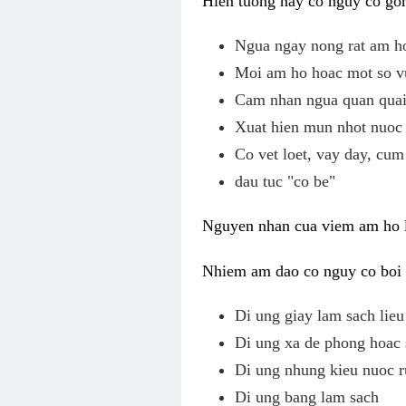
Hien tuong nay co nguy co gom
Ngua ngay nong rat am h
Moi am ho hoac mot so v
Cam nhan ngua quan quai,
Xuat hien mun nhot nuoc 
Co vet loet, vay day, cum
dau tuc "co be"
Nguyen nhan cua viem am ho l
Nhiem am dao co nguy co boi v
Di ung giay lam sach li
Di ung xa de phong hoac 
Di ung nhung kieu nuoc r
Di ung bang lam sach