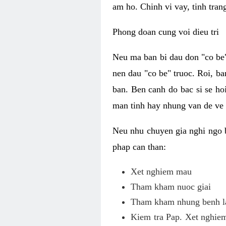
am ho. Chinh vi vay, tinh tran
Phong doan cung voi dieu tri
Neu ma ban bi dau don "co be"
nen dau "co be" truoc. Roi, ba
ban. Ben canh do bac si se ho
man tinh hay nhung van de ve
Neu nhu chuyen gia nghi ngo 
phap can than:
Xet nghiem mau
Tham kham nuoc giai
Tham kham nhung benh la
Kiem tra Pap. Xet nghiem