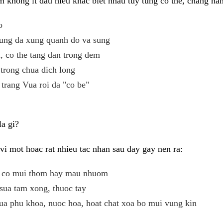
 khong it dau hieu khac biet nhau tuy tung co the, chang ha
o
ung da xung quanh do va sung
 co the tang dan trong dem
trong chua dich long
 trang Vua roi da "co be"
a gi?
i mot hoac rat nhieu tac nhan sau day gay nen ra:
eu co mui thom hay mau nhuom
sua tam xong, thuoc tay
ua phu khoa, nuoc hoa, hoat chat xoa bo mui vung kin