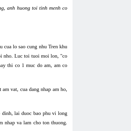
g, anh huong toi tinh menh co
au cua lo sao cung nhu Tren khu
 nho. Luc toi tuoi moi lon, "co
 hay thi co 1 muc do am, am co
t am vat, cua dang nhap am ho,
dinh, lai duoc bao phu vi long
m nhap va lam cho ton thuong.