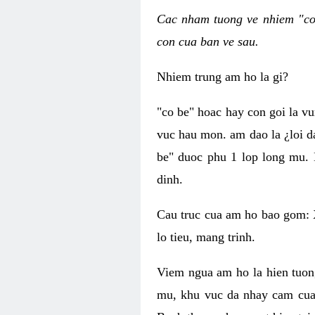
Cac nham tuong ve nhiem "co 
con cua ban ve sau.
Nhiem trung am ho la gi?
"co be" hoac hay con goi la v
vuc hau mon. am dao la ¿loi d
be" duoc phu 1 lop long mu. 
dinh.
Cau truc cua am ho bao gom: 
lo tieu, mang trinh.
Viem ngua am ho la hien tuon
mu, khu vuc da nhay cam cua