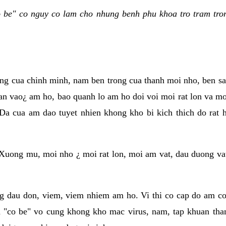
be" co nguy co lam cho nhung benh phu khoa tro tram tron
ung cua chinh minh, nam ben trong cua thanh moi nho, ben s
an vao¿ am ho, bao quanh lo am ho doi voi moi rat lon va moi
Da cua am dao tuyet nhien khong kho bi kich thich do rat
Xuong mu, moi nho ¿ moi rat lon, moi am vat, dau duong va
g dau don, viem, viem nhiem am ho. Vi thi co cap do am co 
 "co be" vo cung khong kho mac virus, nam, tap khuan tha