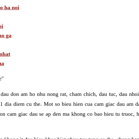
 o ha noi
oi
ao ga
 nhat
ua
e"
 dau don am ho nhu nong rat, cham chich, dau tuc, dau nhoi
1 dia diem cu the. Mot so bieu hien cua cam giac dau am 
on cam giac dau se ap den ma khong co bao hieu tu truoc, h