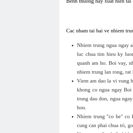
Benh thuong hay xuat hien tai 
Cac nham tai hai ve nhiem tru
Nhiem trung ngua ngay a
luc chua tim hieu ky lu
quanh am ho. Boi vay, n
nhiem trung lan rong, rat
Viem am dao la vi vung b
khong co ngua ngay Boi
trung dau don, ngua ngay
hon.
Nhiem trung "co be" co 
cung can phai chua tri, 