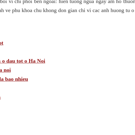
 boi vi chi phoi ben ngoai: hien tuong ngua ngay am ho thuo
nh ve phu khoa chu khong don gian chi vi cac anh huong tu o
ot
 o dau tot o Ha Noi
a noi
la bao nhieu
n