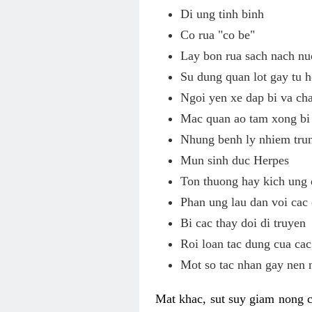
Di ung tinh binh
Co rua "co be"
Lay bon rua sach nach nu
Su dung quan lot gay tu h
Ngoi yen xe dap bi va c
Mac quan ao tam xong bi 
Nhung benh ly nhiem tru
Mun sinh duc Herpes
Ton thuong hay kich ung 
Phan ung lau dan voi cac
Bi cac thay doi di truyen
Roi loan tac dung cua cac
Mot so tac nhan gay nen 
Mat khac, sut suy giam nong c