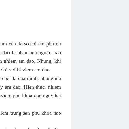
ham cua da so chi em phu nu
 dao la phan ben ngoai, bao
em nhiem am dao. Nhung, khi
 doi voi bi viem am dao.
co be" la cua minh, nhung ma
y am dao. Hien thuc, nhiem
h viem phu khoa con nguy hai
hiem trung san phu khoa nao