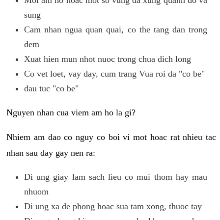
sung
Cam nhan ngua quan quai, co the tang dan trong
dem
Xuat hien mun nhot nuoc trong chua dich long
Co vet loet, vay day, cum trang Vua roi da "co be"
dau tuc "co be"
Nguyen nhan cua viem am ho la gi?
Nhiem am dao co nguy co boi vi mot hoac rat nhieu tac
nhan sau day gay nen ra:
Di ung giay lam sach lieu co mui thom hay mau
nhuom
Di ung xa de phong hoac sua tam xong, thuoc tay