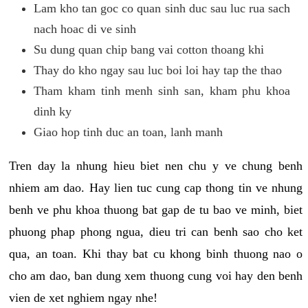
Lam kho tan goc co quan sinh duc sau luc rua sach
nach hoac di ve sinh
Su dung quan chip bang vai cotton thoang khi
Thay do kho ngay sau luc boi loi hay tap the thao
Tham kham tinh menh sinh san, kham phu khoa
dinh ky
Giao hop tinh duc an toan, lanh manh
Tren day la nhung hieu biet nen chu y ve chung benh
nhiem am dao. Hay lien tuc cung cap thong tin ve nhung
benh ve phu khoa thuong bat gap de tu bao ve minh, biet
phuong phap phong ngua, dieu tri can benh sao cho ket
qua, an toan. Khi thay bat cu khong binh thuong nao o
cho am dao, ban dung xem thuong cung voi hay den benh
vien de xet nghiem ngay nhe!