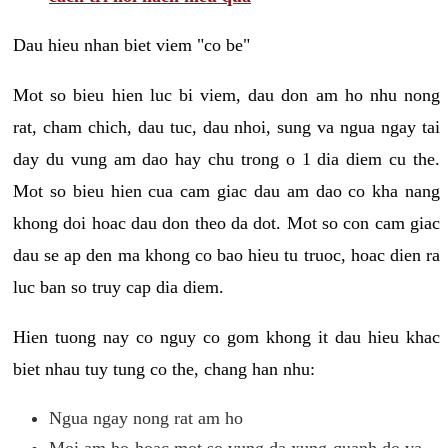
Dau hieu nhan biet viem "co be"
Mot so bieu hien luc bi viem, dau don am ho nhu nong
rat, cham chich, dau tuc, dau nhoi, sung va ngua ngay tai
day du vung am dao hay chu trong o 1 dia diem cu the.
Mot so bieu hien cua cam giac dau am dao co kha nang
khong doi hoac dau don theo da dot. Mot so con cam giac
dau se ap den ma khong co bao hieu tu truoc, hoac dien ra
luc ban so truy cap dia diem.
Hien tuong nay co nguy co gom khong it dau hieu khac
biet nhau tuy tung co the, chang han nhu:
Ngua ngay nong rat am ho
Moi am ho hoac mot so vung da xung quanh do va