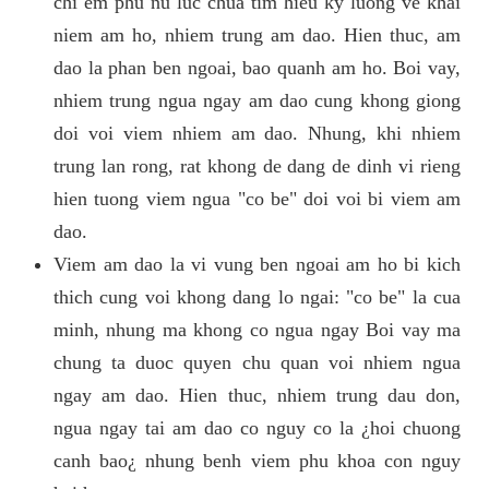
chi em phu nu luc chua tim hieu ky luong ve khai
niem am ho, nhiem trung am dao. Hien thuc, am
dao la phan ben ngoai, bao quanh am ho. Boi vay,
nhiem trung ngua ngay am dao cung khong giong
doi voi viem nhiem am dao. Nhung, khi nhiem
trung lan rong, rat khong de dang de dinh vi rieng
hien tuong viem ngua "co be" doi voi bi viem am
dao.
Viem am dao la vi vung ben ngoai am ho bi kich
thich cung voi khong dang lo ngai: "co be" la cua
minh, nhung ma khong co ngua ngay Boi vay ma
chung ta duoc quyen chu quan voi nhiem ngua
ngay am dao. Hien thuc, nhiem trung dau don,
ngua ngay tai am dao co nguy co la ¿hoi chuong
canh bao¿ nhung benh viem phu khoa con nguy