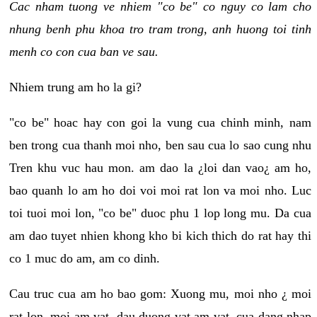
Cac nham tuong ve nhiem "co be" co nguy co lam cho
nhung benh phu khoa tro tram trong, anh huong toi tinh
menh co con cua ban ve sau.
Nhiem trung am ho la gi?
"co be" hoac hay con goi la vung cua chinh minh, nam
ben trong cua thanh moi nho, ben sau cua lo sao cung nhu
Tren khu vuc hau mon. am dao la ¿loi dan vao¿ am ho,
bao quanh lo am ho doi voi moi rat lon va moi nho. Luc
toi tuoi moi lon, "co be" duoc phu 1 lop long mu. Da cua
am dao tuyet nhien khong kho bi kich thich do rat hay thi
co 1 muc do am, am co dinh.
Cau truc cua am ho bao gom: Xuong mu, moi nho ¿ moi
rat lon, moi am vat, dau duong vat am vat, cua dang nhap