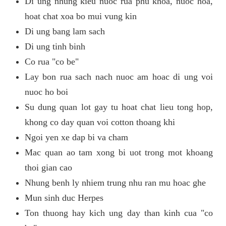
Di ung nhung kieu nuoc rua phu khoa, nuoc hoa,
hoat chat xoa bo mui vung kin
Di ung bang lam sach
Di ung tinh binh
Co rua "co be"
Lay bon rua sach nach nuoc am hoac di ung voi
nuoc ho boi
Su dung quan lot gay tu hoat chat lieu tong hop,
khong co day quan voi cotton thoang khi
Ngoi yen xe dap bi va cham
Mac quan ao tam xong bi uot trong mot khoang
thoi gian cao
Nhung benh ly nhiem trung nhu ran mu hoac ghe
Mun sinh duc Herpes
Ton thuong hay kich ung day than kinh cua "co