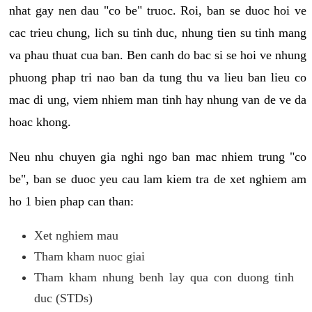
nhat gay nen dau "co be" truoc. Roi, ban se duoc hoi ve
cac trieu chung, lich su tinh duc, nhung tien su tinh mang
va phau thuat cua ban. Ben canh do bac si se hoi ve nhung
phuong phap tri nao ban da tung thu va lieu ban lieu co
mac di ung, viem nhiem man tinh hay nhung van de ve da
hoac khong.
Neu nhu chuyen gia nghi ngo ban mac nhiem trung "co
be", ban se duoc yeu cau lam kiem tra de xet nghiem am
ho 1 bien phap can than:
Xet nghiem mau
Tham kham nuoc giai
Tham kham nhung benh lay qua con duong tinh
duc (STDs)