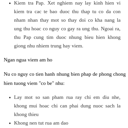
Kiem tra Pap. Xet nghiem nay lay kinh hien vi
kiem tra cac te bao duoc thu thap tu co da con
nham nhan thay mot so thay doi co kha nang la
ung thu hoac co nguy co gay ra ung thu. Ngoai ra,
thu Pap cung tim duoc nhung bieu hien khong
giong nhu nhiem trung hay viem.
Ngan ngua viem am ho
Nu co nguy co tien hanh nhung bien phap de phong chong
hien tuong viem "co be" nhu:
Lay mot so san pham rua ray chi em diu nhe,
khong mui hoac chi can phai dung nuoc sach la
khong thieu
Khong nen tut rua am dao