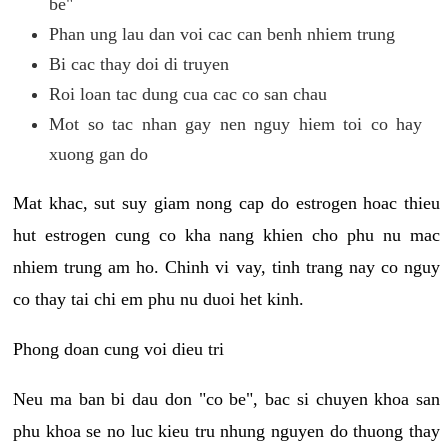
be"
Phan ung lau dan voi cac can benh nhiem trung
Bi cac thay doi di truyen
Roi loan tac dung cua cac co san chau
Mot so tac nhan gay nen nguy hiem toi co hay
xuong gan do
Mat khac, sut suy giam nong cap do estrogen hoac thieu
hut estrogen cung co kha nang khien cho phu nu mac
nhiem trung am ho. Chinh vi vay, tinh trang nay co nguy
co thay tai chi em phu nu duoi het kinh.
Phong doan cung voi dieu tri
Neu ma ban bi dau don "co be", bac si chuyen khoa san
phu khoa se no luc kieu tru nhung nguyen do thuong thay