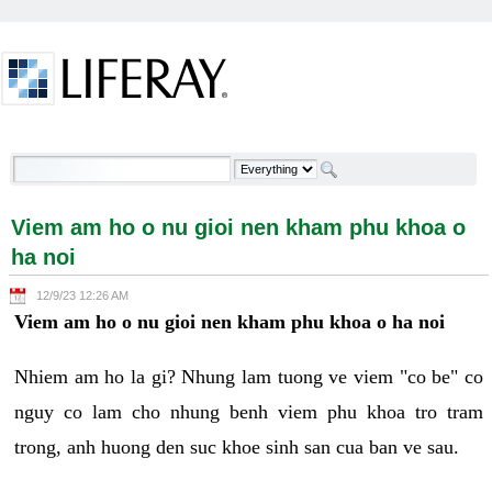
Skip to Content
Viem am ho o nu gioi nen kham phu khoa o ha noi -
Welcome
Viem am ho o nu gioi nen kham phu khoa o
ha noi
12/9/23 12:26 AM
Viem am ho o nu gioi nen kham phu khoa o ha noi
Nhiem am ho la gi? Nhung lam tuong ve viem "co be" co
nguy co lam cho nhung benh viem phu khoa tro tram
trong, anh huong den suc khoe sinh san cua ban ve sau.