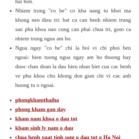
hai hon.
Nhiem trung "co be" co kha nang tu khoi ma
khong nen dieu tri: bat cu can benh nhiem trung
san phu khoa nao cung can phai chua tri, gom ca
nhiem trung ngua am ho.
Ngua ngay "co be" chi la boi vi chi phoi ben
ngoai: hien tuong ngua ngay am ho thuong hay
duoc chan doan la dau hieu nhan biet cua cac benh
ve phu khoa chu khong don gian chi vi cac anh
huong tu o ngoai.
phongkhamthaiha
phong kham gan day
kham nam khoa o dau tot
kham sinh ly nam o dau
chua benh xuat tinh som o dau tot o Ha Noi