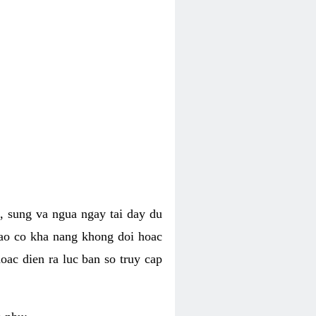
, sung va ngua ngay tai day du
dao co kha nang khong doi hoac
oac dien ra luc ban so truy cap