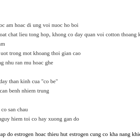
oc am hoac di ung voi nuoc ho boi
oat chat lieu tong hop, khong co day quan voi cotton thoang 
ham
uot trong mot khoang thoi gian cao
ng nhu ran mu hoac ghe
day than kinh cua "co be"
 can benh nhiem trung
 co san chau
nguy hiem toi co hay xuong gan do
ap do estrogen hoac thieu hut estrogen cung co kha nang kh