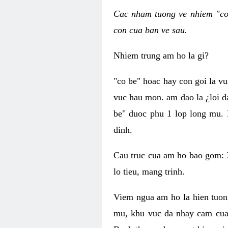
Cac nham tuong ve nhiem "co 
con cua ban ve sau.
Nhiem trung am ho la gi?
"co be" hoac hay con goi la v
vuc hau mon. am dao la ¿loi d
be" duoc phu 1 lop long mu. 
dinh.
Cau truc cua am ho bao gom: 
lo tieu, mang trinh.
Viem ngua am ho la hien tuon
mu, khu vuc da nhay cam cua