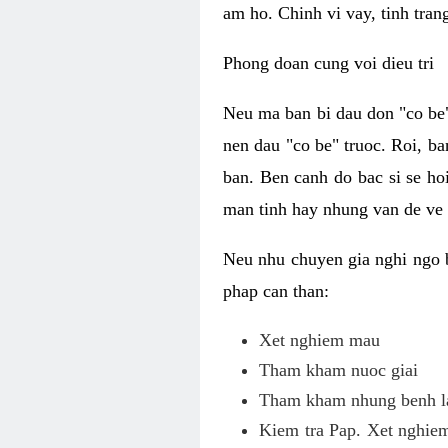
am ho. Chinh vi vay, tinh tran
Phong doan cung voi dieu tri
Neu ma ban bi dau don "co be"
nen dau "co be" truoc. Roi, ba
ban. Ben canh do bac si se ho
man tinh hay nhung van de ve
Neu nhu chuyen gia nghi ngo 
phap can than:
Xet nghiem mau
Tham kham nuoc giai
Tham kham nhung benh la
Kiem tra Pap. Xet nghiem