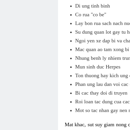
Di ung tinh binh
Co rua "co be"
Lay bon rua sach nach nu
Su dung quan lot gay tu h
Ngoi yen xe dap bi va c
Mac quan ao tam xong bi 
Nhung benh ly nhiem tru
Mun sinh duc Herpes
Ton thuong hay kich ung 
Phan ung lau dan voi cac
Bi cac thay doi di truyen
Roi loan tac dung cua cac
Mot so tac nhan gay nen 
Mat khac, sut suy giam nong c