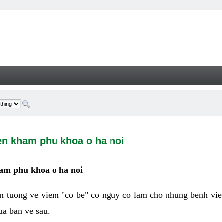
ham phu khoa o ha noi - Welcome
en kham phu khoa o ha noi
ham phu khoa o ha noi
 tuong ve viem "co be" co nguy co lam cho nhung benh vie
ua ban ve sau.