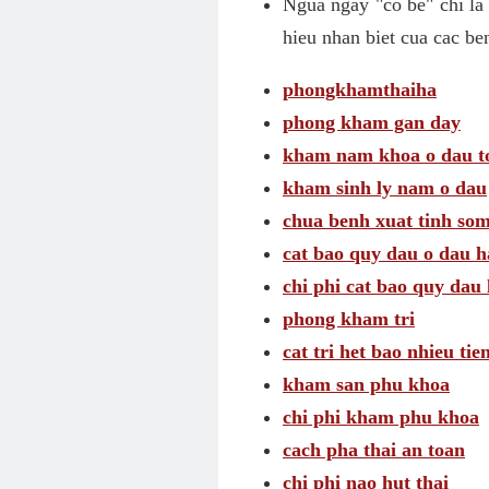
Ngua ngay "co be" chi la
hieu nhan biet cua cac be
phongkhamthaiha
phong kham gan day
kham nam khoa o dau t
kham sinh ly nam o dau
chua benh xuat tinh som
cat bao quy dau o dau h
chi phi cat bao quy dau 
phong kham tri
cat tri het bao nhieu tie
kham san phu khoa
chi phi kham phu khoa
cach pha thai an toan
chi phi nao hut thai