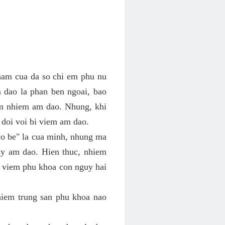
ham cua da so chi em phu nu
 dao la phan ben ngoai, bao
em nhiem am dao. Nhung, khi
 doi voi bi viem am dao.
co be" la cua minh, nhung ma
y am dao. Hien thuc, nhiem
h viem phu khoa con nguy hai
hiem trung san phu khoa nao