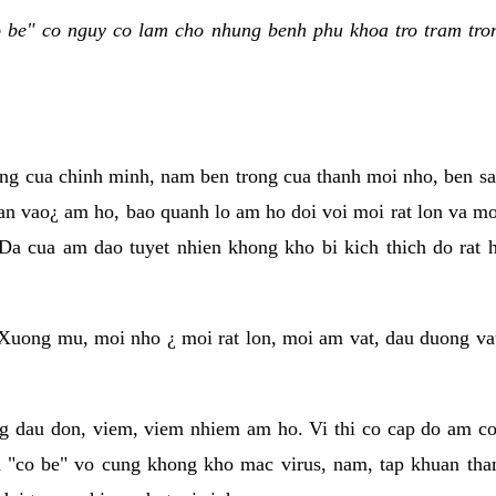
be" co nguy co lam cho nhung benh phu khoa tro tram tron
ung cua chinh minh, nam ben trong cua thanh moi nho, ben s
an vao¿ am ho, bao quanh lo am ho doi voi moi rat lon va moi
Da cua am dao tuyet nhien khong kho bi kich thich do rat
Xuong mu, moi nho ¿ moi rat lon, moi am vat, dau duong va
g dau don, viem, viem nhiem am ho. Vi thi co cap do am co 
 "co be" vo cung khong kho mac virus, nam, tap khuan tha