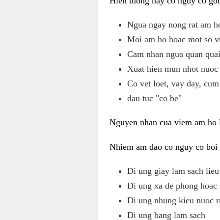
Hien tuong nay co nguy co gom
Ngua ngay nong rat am h
Moi am ho hoac mot so v
Cam nhan ngua quan quai,
Xuat hien mun nhot nuoc 
Co vet loet, vay day, cum
dau tuc "co be"
Nguyen nhan cua viem am ho l
Nhiem am dao co nguy co boi v
Di ung giay lam sach li
Di ung xa de phong hoac 
Di ung nhung kieu nuoc r
Di ung bang lam sach