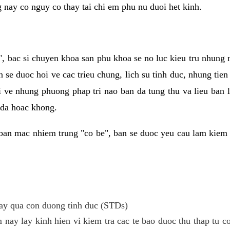
g nay co nguy co thay tai chi em phu nu duoi het kinh.
, bac si chuyen khoa san phu khoa se no luc kieu tru nhung
n se duoc hoi ve cac trieu chung, lich su tinh duc, nhung tie
i ve nhung phuong phap tri nao ban da tung thu va lieu ban
 da hoac khong.
ban mac nhiem trung "co be", ban se duoc yeu cau lam kiem 
y qua con duong tinh duc (STDs)
 nay lay kinh hien vi kiem tra cac te bao duoc thu thap tu 