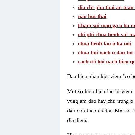
dia chi pha thai an toan
nao hut thai
kham sui mao ga o ha n
chi phi chua benh sui m
chua benh lau o ha noi
chua hoi nach o dau tot
cach tri hoi nach hieu q
Dau hieu nhan biet viem "co b
Mot so bieu hien luc bi viem,
vung am dao hay chu trong o 
dau don theo da dot. Mot so c
dia diem.