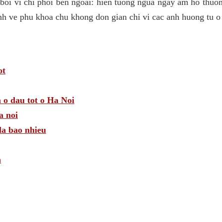
 boi vi chi phoi ben ngoai: hien tuong ngua ngay am ho thuo
nh ve phu khoa chu khong don gian chi vi cac anh huong tu o
ot
 o dau tot o Ha Noi
a noi
la bao nhieu
n