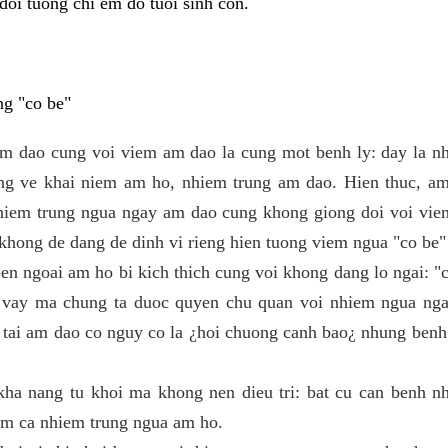
doi tuong chi em do tuoi sinh con.
ng "co be"
m dao cung voi viem am dao la cung mot benh ly: day la n
ong ve khai niem am ho, nhiem trung am dao. Hien thuc, am
hiem trung ngua ngay am dao cung khong giong doi voi vi
 khong de dang de dinh vi rieng hien tuong viem ngua "co be"
en ngoai am ho bi kich thich cung voi khong dang lo ngai: "
 vay ma chung ta duoc quyen chu quan voi nhiem ngua nga
 tai am dao co nguy co la ¿hoi chuong canh bao¿ nhung ben
kha nang tu khoi ma khong nen dieu tri: bat cu can benh n
gom ca nhiem trung ngua am ho.