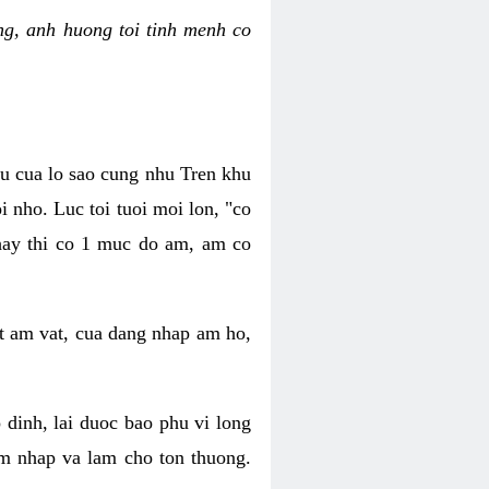
g, anh huong toi tinh menh co
au cua lo sao cung nhu Tren khu
 nho. Luc toi tuoi moi lon, "co
 hay thi co 1 muc do am, am co
t am vat, cua dang nhap am ho,
dinh, lai duoc bao phu vi long
m nhap va lam cho ton thuong.