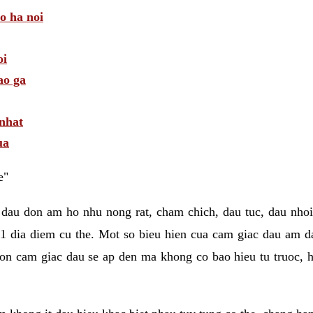
 o ha noi
oi
ao ga
 nhat
ua
e"
 dau don am ho nhu nong rat, cham chich, dau tuc, dau nhoi
1 dia diem cu the. Mot so bieu hien cua cam giac dau am 
on cam giac dau se ap den ma khong co bao hieu tu truoc, h