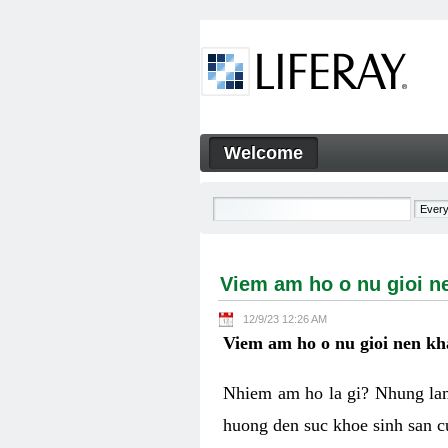
Skip to Content
Welcome
Viem am ho o nu gioi nen k
Navigation
Viem am ho o nu gioi n
12/9/23 12:26 AM
Viem am ho o nu gioi nen k
Nhiem am ho la gi? Nhung lam
huong den suc khoe sinh san c