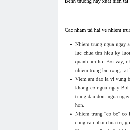
Benh thuong hay xuat hien tai 
Cac nham tai hai ve nhiem tru
Nhiem trung ngua ngay a
luc chua tim hieu ky lu
quanh am ho. Boi vay, n
nhiem trung lan rong, rat
Viem am dao la vi vung b
khong co ngua ngay Boi
trung dau don, ngua ngay
hon.
Nhiem trung "co be" co 
cung can phai chua tri, 