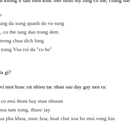
 khong it dau hieu khac biet nhau tuy tung co the, chang ha
o
ung da xung quanh do va sung
 co the tang dan trong dem
trong chua dich long
 trang Vua roi da "co be"
a gi?
i mot hoac rat nhieu tac nhan sau day gay nen ra:
eu co mui thom hay mau nhuom
sua tam xong, thuoc tay
ua phu khoa, nuoc hoa, hoat chat xoa bo mui vung kin