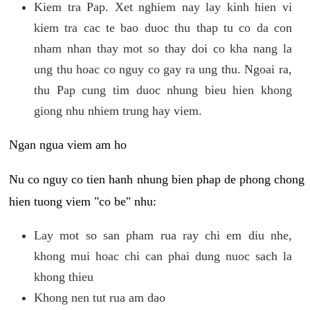
Kiem tra Pap. Xet nghiem nay lay kinh hien vi
kiem tra cac te bao duoc thu thap tu co da con
nham nhan thay mot so thay doi co kha nang la
ung thu hoac co nguy co gay ra ung thu. Ngoai ra,
thu Pap cung tim duoc nhung bieu hien khong
giong nhu nhiem trung hay viem.
Ngan ngua viem am ho
Nu co nguy co tien hanh nhung bien phap de phong chong
hien tuong viem "co be" nhu:
Lay mot so san pham rua ray chi em diu nhe,
khong mui hoac chi can phai dung nuoc sach la
khong thieu
Khong nen tut rua am dao