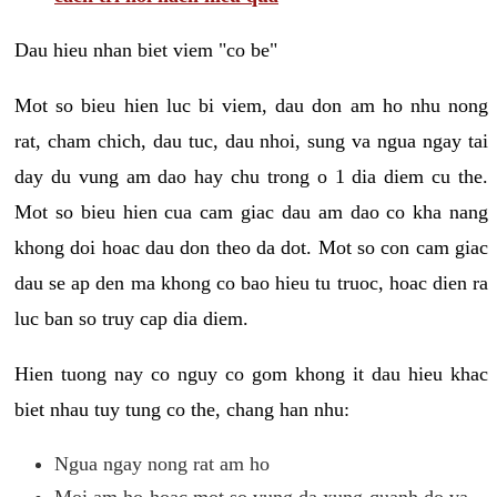
Dau hieu nhan biet viem "co be"
Mot so bieu hien luc bi viem, dau don am ho nhu nong
rat, cham chich, dau tuc, dau nhoi, sung va ngua ngay tai
day du vung am dao hay chu trong o 1 dia diem cu the.
Mot so bieu hien cua cam giac dau am dao co kha nang
khong doi hoac dau don theo da dot. Mot so con cam giac
dau se ap den ma khong co bao hieu tu truoc, hoac dien ra
luc ban so truy cap dia diem.
Hien tuong nay co nguy co gom khong it dau hieu khac
biet nhau tuy tung co the, chang han nhu:
Ngua ngay nong rat am ho
Moi am ho hoac mot so vung da xung quanh do va