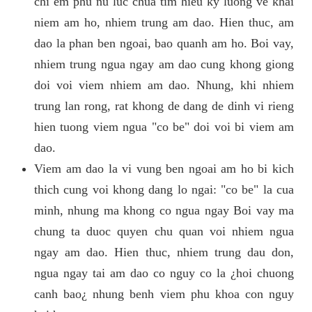
chi em phu nu luc chua tim hieu ky luong ve khai
niem am ho, nhiem trung am dao. Hien thuc, am
dao la phan ben ngoai, bao quanh am ho. Boi vay,
nhiem trung ngua ngay am dao cung khong giong
doi voi viem nhiem am dao. Nhung, khi nhiem
trung lan rong, rat khong de dang de dinh vi rieng
hien tuong viem ngua "co be" doi voi bi viem am
dao.
Viem am dao la vi vung ben ngoai am ho bi kich
thich cung voi khong dang lo ngai: "co be" la cua
minh, nhung ma khong co ngua ngay Boi vay ma
chung ta duoc quyen chu quan voi nhiem ngua
ngay am dao. Hien thuc, nhiem trung dau don,
ngua ngay tai am dao co nguy co la ¿hoi chuong
canh bao¿ nhung benh viem phu khoa con nguy