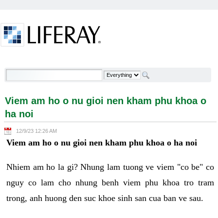
Skip to Content
Viem am ho o nu gioi nen kham phu khoa o ha noi -
Welcome
Viem am ho o nu gioi nen kham phu khoa o
ha noi
12/9/23 12:26 AM
Viem am ho o nu gioi nen kham phu khoa o ha noi
Nhiem am ho la gi? Nhung lam tuong ve viem "co be" co
nguy co lam cho nhung benh viem phu khoa tro tram
trong, anh huong den suc khoe sinh san cua ban ve sau.