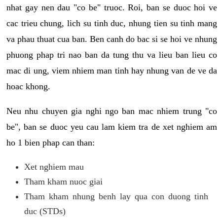
nhat gay nen dau "co be" truoc. Roi, ban se duoc hoi ve
cac trieu chung, lich su tinh duc, nhung tien su tinh mang
va phau thuat cua ban. Ben canh do bac si se hoi ve nhung
phuong phap tri nao ban da tung thu va lieu ban lieu co
mac di ung, viem nhiem man tinh hay nhung van de ve da
hoac khong.
Neu nhu chuyen gia nghi ngo ban mac nhiem trung "co
be", ban se duoc yeu cau lam kiem tra de xet nghiem am
ho 1 bien phap can than:
Xet nghiem mau
Tham kham nuoc giai
Tham kham nhung benh lay qua con duong tinh
duc (STDs)