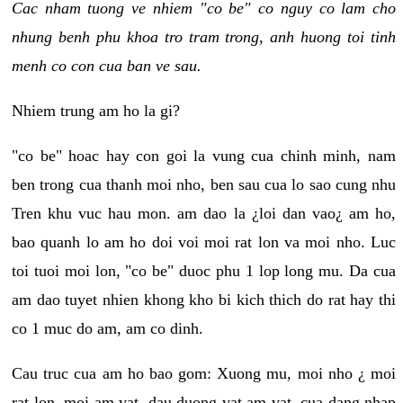
Cac nham tuong ve nhiem "co be" co nguy co lam cho
nhung benh phu khoa tro tram trong, anh huong toi tinh
menh co con cua ban ve sau.
Nhiem trung am ho la gi?
"co be" hoac hay con goi la vung cua chinh minh, nam
ben trong cua thanh moi nho, ben sau cua lo sao cung nhu
Tren khu vuc hau mon. am dao la ¿loi dan vao¿ am ho,
bao quanh lo am ho doi voi moi rat lon va moi nho. Luc
toi tuoi moi lon, "co be" duoc phu 1 lop long mu. Da cua
am dao tuyet nhien khong kho bi kich thich do rat hay thi
co 1 muc do am, am co dinh.
Cau truc cua am ho bao gom: Xuong mu, moi nho ¿ moi
rat lon, moi am vat, dau duong vat am vat, cua dang nhap