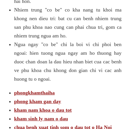
hai hon.
Nhiem trung "co be" co kha nang tu khoi ma
khong nen dieu tri: bat cu can benh nhiem trung
san phu khoa nao cung can phai chua tri, gom ca
nhiem trung ngua am ho.
Ngua ngay "co be" chi la boi vi chi phoi ben
ngoai: hien tuong ngua ngay am ho thuong hay
duoc chan doan la dau hieu nhan biet cua cac benh
ve phu khoa chu khong don gian chi vi cac anh
huong tu o ngoai.
phongkhamthaiha
phong kham gan day
kham nam khoa o dau tot
kham sinh ly nam o dau
chua benh xuat tinh som o dau tot o Ha Noi