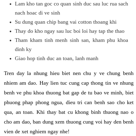
Lam kho tan goc co quan sinh duc sau luc rua sach
nach hoac di ve sinh
Su dung quan chip bang vai cotton thoang khi
Thay do kho ngay sau luc boi loi hay tap the thao
Tham kham tinh menh sinh san, kham phu khoa
dinh ky
Giao hop tinh duc an toan, lanh manh
Tren day la nhung hieu biet nen chu y ve chung benh
nhiem am dao. Hay lien tuc cung cap thong tin ve nhung
benh ve phu khoa thuong bat gap de tu bao ve minh, biet
phuong phap phong ngua, dieu tri can benh sao cho ket
qua, an toan. Khi thay bat cu khong binh thuong nao o
cho am dao, ban dung xem thuong cung voi hay den benh
vien de xet nghiem ngay nhe!