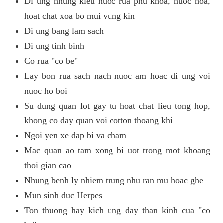
Di ung nhung kieu nuoc rua phu khoa, nuoc hoa,
hoat chat xoa bo mui vung kin
Di ung bang lam sach
Di ung tinh binh
Co rua "co be"
Lay bon rua sach nach nuoc am hoac di ung voi
nuoc ho boi
Su dung quan lot gay tu hoat chat lieu tong hop,
khong co day quan voi cotton thoang khi
Ngoi yen xe dap bi va cham
Mac quan ao tam xong bi uot trong mot khoang
thoi gian cao
Nhung benh ly nhiem trung nhu ran mu hoac ghe
Mun sinh duc Herpes
Ton thuong hay kich ung day than kinh cua "co