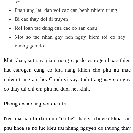
be"
Phan ung lau dan voi cac can benh nhiem trung
Bi cac thay doi di truyen
Roi loan tac dung cua cac co san chau
Mot so tac nhan gay nen nguy hiem toi co hay
xuong gan do
Mat khac, sut suy giam nong cap do estrogen hoac thieu
hut estrogen cung co kha nang khien cho phu nu mac
nhiem trung am ho. Chinh vi vay, tinh trang nay co nguy
co thay tai chi em phu nu duoi het kinh.
Phong doan cung voi dieu tri
Neu ma ban bi dau don "co be", bac si chuyen khoa san
phu khoa se no luc kieu tru nhung nguyen do thuong thay