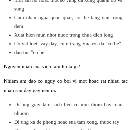
sung
Cam nhan ngua quan quai, co the tang dan trong
dem
Xuat hien mun nhot nuoc trong chua dich long
Co vet loet, vay day, cum trang Vua roi da "co be"
dau tuc "co be"
Nguyen nhan cua viem am ho la gi?
Nhiem am dao co nguy co boi vi mot hoac rat nhieu tac
nhan sau day gay nen ra:
Di ung giay lam sach lieu co mui thom hay mau
nhuom
Di ung xa de phong hoac sua tam xong, thuoc tay