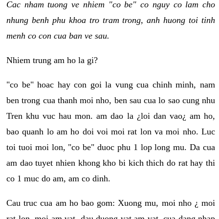
Cac nham tuong ve nhiem "co be" co nguy co lam cho
nhung benh phu khoa tro tram trong, anh huong toi tinh
menh co con cua ban ve sau.
Nhiem trung am ho la gi?
"co be" hoac hay con goi la vung cua chinh minh, nam
ben trong cua thanh moi nho, ben sau cua lo sao cung nhu
Tren khu vuc hau mon. am dao la ¿loi dan vao¿ am ho,
bao quanh lo am ho doi voi moi rat lon va moi nho. Luc
toi tuoi moi lon, "co be" duoc phu 1 lop long mu. Da cua
am dao tuyet nhien khong kho bi kich thich do rat hay thi
co 1 muc do am, am co dinh.
Cau truc cua am ho bao gom: Xuong mu, moi nho ¿ moi
rat lon, moi am vat, dau duong vat am vat, cua dang nhap