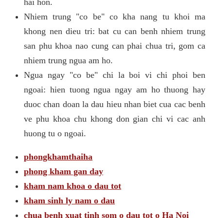
hai hon.
Nhiem trung "co be" co kha nang tu khoi ma
khong nen dieu tri: bat cu can benh nhiem trung
san phu khoa nao cung can phai chua tri, gom ca
nhiem trung ngua am ho.
Ngua ngay "co be" chi la boi vi chi phoi ben
ngoai: hien tuong ngua ngay am ho thuong hay
duoc chan doan la dau hieu nhan biet cua cac benh
ve phu khoa chu khong don gian chi vi cac anh
huong tu o ngoai.
phongkhamthaiha
phong kham gan day
kham nam khoa o dau tot
kham sinh ly nam o dau
chua benh xuat tinh som o dau tot o Ha Noi