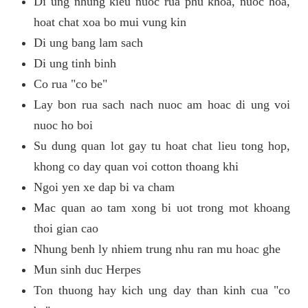
Di ung nhung kieu nuoc rua phu khoa, nuoc hoa,
hoat chat xoa bo mui vung kin
Di ung bang lam sach
Di ung tinh binh
Co rua "co be"
Lay bon rua sach nach nuoc am hoac di ung voi
nuoc ho boi
Su dung quan lot gay tu hoat chat lieu tong hop,
khong co day quan voi cotton thoang khi
Ngoi yen xe dap bi va cham
Mac quan ao tam xong bi uot trong mot khoang
thoi gian cao
Nhung benh ly nhiem trung nhu ran mu hoac ghe
Mun sinh duc Herpes
Ton thuong hay kich ung day than kinh cua "co