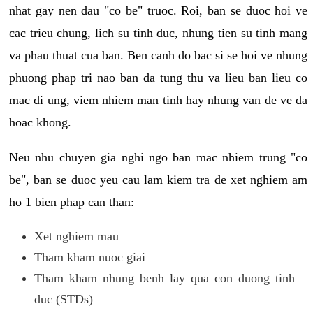
nhat gay nen dau "co be" truoc. Roi, ban se duoc hoi ve
cac trieu chung, lich su tinh duc, nhung tien su tinh mang
va phau thuat cua ban. Ben canh do bac si se hoi ve nhung
phuong phap tri nao ban da tung thu va lieu ban lieu co
mac di ung, viem nhiem man tinh hay nhung van de ve da
hoac khong.
Neu nhu chuyen gia nghi ngo ban mac nhiem trung "co
be", ban se duoc yeu cau lam kiem tra de xet nghiem am
ho 1 bien phap can than:
Xet nghiem mau
Tham kham nuoc giai
Tham kham nhung benh lay qua con duong tinh
duc (STDs)