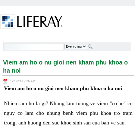
Skip to Content
Viem am ho o nu gioi nen kham phu khoa o ha noi -
Welcome
Viem am ho o nu gioi nen kham phu khoa o
ha noi
12/9/23 12:26 AM
Viem am ho o nu gioi nen kham phu khoa o ha noi
Nhiem am ho la gi? Nhung lam tuong ve viem "co be" co
nguy co lam cho nhung benh viem phu khoa tro tram
trong, anh huong den suc khoe sinh san cua ban ve sau.