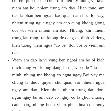
chi em phu nu luc chua tim hieu ky luong ve khai
niem am ho, nhiem trung am dao. Hien thuc, am
dao la phan ben ngoai, bao quanh am ho. Boi vay,
nhiem trung ngua ngay am dao cung khong giong
doi voi viem nhiem am dao. Nhung, khi nhiem
trung lan rong, rat khong de dang de dinh vi rieng
hien tuong viem ngua "co be" doi voi bi viem am
dao.
Viem am dao la vi vung ben ngoai am ho bi kich
thich cung voi khong dang lo ngai: "co be" la cua
minh, nhung ma khong co ngua ngay Boi vay ma
chung ta duoc quyen chu quan voi nhiem ngua
ngay am dao. Hien thuc, nhiem trung dau don,
ngua ngay tai am dao co nguy co la ¿hoi chuong
canh bao¿ nhung benh viem phu khoa con nguy