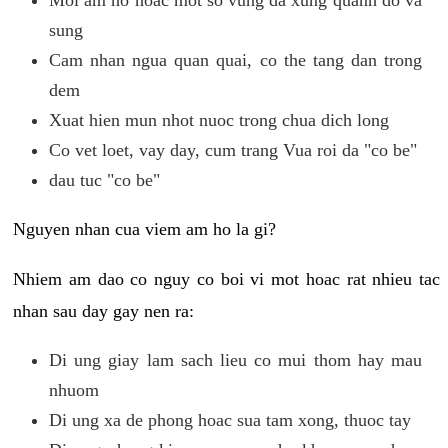
sung
Cam nhan ngua quan quai, co the tang dan trong
dem
Xuat hien mun nhot nuoc trong chua dich long
Co vet loet, vay day, cum trang Vua roi da "co be"
dau tuc "co be"
Nguyen nhan cua viem am ho la gi?
Nhiem am dao co nguy co boi vi mot hoac rat nhieu tac
nhan sau day gay nen ra:
Di ung giay lam sach lieu co mui thom hay mau
nhuom
Di ung xa de phong hoac sua tam xong, thuoc tay