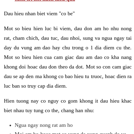
Dau hieu nhan biet viem "co be"
Mot so bieu hien luc bi viem, dau don am ho nhu nong
rat, cham chich, dau tuc, dau nhoi, sung va ngua ngay tai
day du vung am dao hay chu trong o 1 dia diem cu the.
Mot so bieu hien cua cam giac dau am dao co kha nang
khong doi hoac dau don theo da dot. Mot so con cam giac
dau se ap den ma khong co bao hieu tu truoc, hoac dien ra
luc ban so truy cap dia diem.
Hien tuong nay co nguy co gom khong it dau hieu khac
biet nhau tuy tung co the, chang han nhu:
Ngua ngay nong rat am ho
Moi am ho hoac mot so vung da xung quanh do va