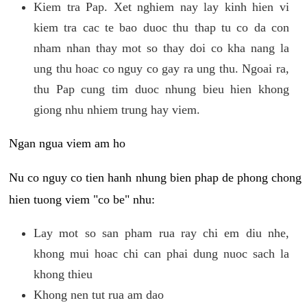
Kiem tra Pap. Xet nghiem nay lay kinh hien vi
kiem tra cac te bao duoc thu thap tu co da con
nham nhan thay mot so thay doi co kha nang la
ung thu hoac co nguy co gay ra ung thu. Ngoai ra,
thu Pap cung tim duoc nhung bieu hien khong
giong nhu nhiem trung hay viem.
Ngan ngua viem am ho
Nu co nguy co tien hanh nhung bien phap de phong chong
hien tuong viem "co be" nhu:
Lay mot so san pham rua ray chi em diu nhe,
khong mui hoac chi can phai dung nuoc sach la
khong thieu
Khong nen tut rua am dao