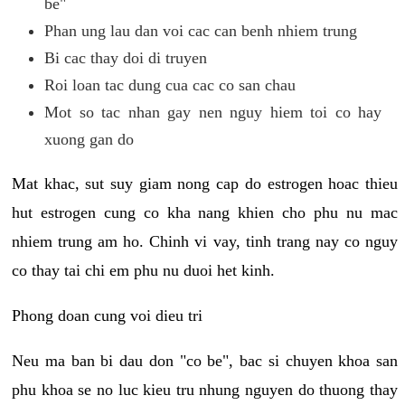
be"
Phan ung lau dan voi cac can benh nhiem trung
Bi cac thay doi di truyen
Roi loan tac dung cua cac co san chau
Mot so tac nhan gay nen nguy hiem toi co hay
xuong gan do
Mat khac, sut suy giam nong cap do estrogen hoac thieu
hut estrogen cung co kha nang khien cho phu nu mac
nhiem trung am ho. Chinh vi vay, tinh trang nay co nguy
co thay tai chi em phu nu duoi het kinh.
Phong doan cung voi dieu tri
Neu ma ban bi dau don "co be", bac si chuyen khoa san
phu khoa se no luc kieu tru nhung nguyen do thuong thay