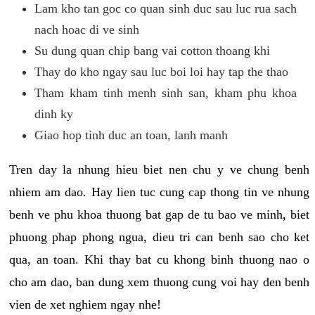
Lam kho tan goc co quan sinh duc sau luc rua sach
nach hoac di ve sinh
Su dung quan chip bang vai cotton thoang khi
Thay do kho ngay sau luc boi loi hay tap the thao
Tham kham tinh menh sinh san, kham phu khoa
dinh ky
Giao hop tinh duc an toan, lanh manh
Tren day la nhung hieu biet nen chu y ve chung benh
nhiem am dao. Hay lien tuc cung cap thong tin ve nhung
benh ve phu khoa thuong bat gap de tu bao ve minh, biet
phuong phap phong ngua, dieu tri can benh sao cho ket
qua, an toan. Khi thay bat cu khong binh thuong nao o
cho am dao, ban dung xem thuong cung voi hay den benh
vien de xet nghiem ngay nhe!