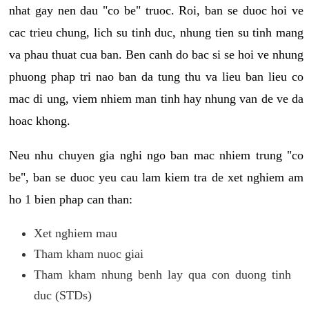
nhat gay nen dau "co be" truoc. Roi, ban se duoc hoi ve
cac trieu chung, lich su tinh duc, nhung tien su tinh mang
va phau thuat cua ban. Ben canh do bac si se hoi ve nhung
phuong phap tri nao ban da tung thu va lieu ban lieu co
mac di ung, viem nhiem man tinh hay nhung van de ve da
hoac khong.
Neu nhu chuyen gia nghi ngo ban mac nhiem trung "co
be", ban se duoc yeu cau lam kiem tra de xet nghiem am
ho 1 bien phap can than:
Xet nghiem mau
Tham kham nuoc giai
Tham kham nhung benh lay qua con duong tinh
duc (STDs)