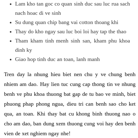
Lam kho tan goc co quan sinh duc sau luc rua sach
nach hoac di ve sinh
Su dung quan chip bang vai cotton thoang khi
Thay do kho ngay sau luc boi loi hay tap the thao
Tham kham tinh menh sinh san, kham phu khoa
dinh ky
Giao hop tinh duc an toan, lanh manh
Tren day la nhung hieu biet nen chu y ve chung benh
nhiem am dao. Hay lien tuc cung cap thong tin ve nhung
benh ve phu khoa thuong bat gap de tu bao ve minh, biet
phuong phap phong ngua, dieu tri can benh sao cho ket
qua, an toan. Khi thay bat cu khong binh thuong nao o
cho am dao, ban dung xem thuong cung voi hay den benh
vien de xet nghiem ngay nhe!