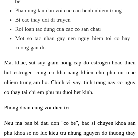
be"
Phan ung lau dan voi cac can benh nhiem trung
Bi cac thay doi di truyen
Roi loan tac dung cua cac co san chau
Mot so tac nhan gay nen nguy hiem toi co hay
xuong gan do
Mat khac, sut suy giam nong cap do estrogen hoac thieu
hut estrogen cung co kha nang khien cho phu nu mac
nhiem trung am ho. Chinh vi vay, tinh trang nay co nguy
co thay tai chi em phu nu duoi het kinh.
Phong doan cung voi dieu tri
Neu ma ban bi dau don "co be", bac si chuyen khoa san
phu khoa se no luc kieu tru nhung nguyen do thuong thay