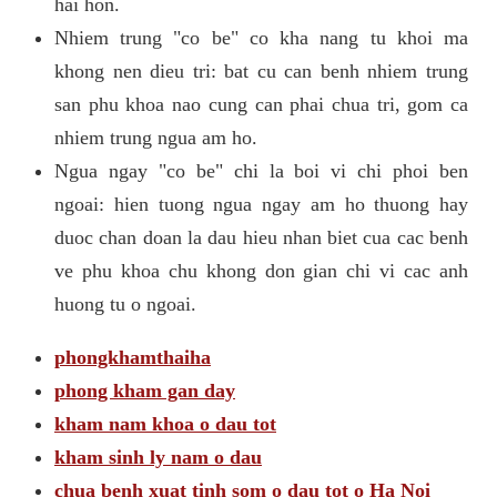
hai hon.
Nhiem trung "co be" co kha nang tu khoi ma
khong nen dieu tri: bat cu can benh nhiem trung
san phu khoa nao cung can phai chua tri, gom ca
nhiem trung ngua am ho.
Ngua ngay "co be" chi la boi vi chi phoi ben
ngoai: hien tuong ngua ngay am ho thuong hay
duoc chan doan la dau hieu nhan biet cua cac benh
ve phu khoa chu khong don gian chi vi cac anh
huong tu o ngoai.
phongkhamthaiha
phong kham gan day
kham nam khoa o dau tot
kham sinh ly nam o dau
chua benh xuat tinh som o dau tot o Ha Noi