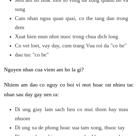
sung
Cam nhan ngua quan quai, co the tang dan trong
dem
Xuat hien mun nhot nuoc trong chua dich long
Co vet loet, vay day, cum trang Vua roi da "co be"
dau tuc "co be"
Nguyen nhan cua viem am ho la gi?
Nhiem am dao co nguy co boi vi mot hoac rat nhieu tac
nhan sau day gay nen ra:
Di ung giay lam sach lieu co mui thom hay mau
nhuom
Di ung xa de phong hoac sua tam xong, thuoc tay