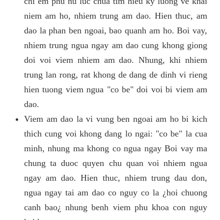
chi em phu nu luc chua tim hieu ky luong ve khai
niem am ho, nhiem trung am dao. Hien thuc, am
dao la phan ben ngoai, bao quanh am ho. Boi vay,
nhiem trung ngua ngay am dao cung khong giong
doi voi viem nhiem am dao. Nhung, khi nhiem
trung lan rong, rat khong de dang de dinh vi rieng
hien tuong viem ngua "co be" doi voi bi viem am
dao.
Viem am dao la vi vung ben ngoai am ho bi kich
thich cung voi khong dang lo ngai: "co be" la cua
minh, nhung ma khong co ngua ngay Boi vay ma
chung ta duoc quyen chu quan voi nhiem ngua
ngay am dao. Hien thuc, nhiem trung dau don,
ngua ngay tai am dao co nguy co la ¿hoi chuong
canh bao¿ nhung benh viem phu khoa con nguy