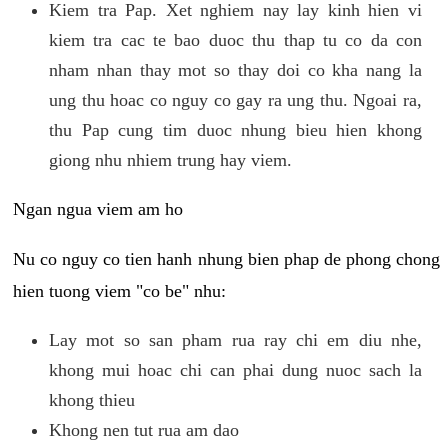
Kiem tra Pap. Xet nghiem nay lay kinh hien vi
kiem tra cac te bao duoc thu thap tu co da con
nham nhan thay mot so thay doi co kha nang la
ung thu hoac co nguy co gay ra ung thu. Ngoai ra,
thu Pap cung tim duoc nhung bieu hien khong
giong nhu nhiem trung hay viem.
Ngan ngua viem am ho
Nu co nguy co tien hanh nhung bien phap de phong chong
hien tuong viem "co be" nhu:
Lay mot so san pham rua ray chi em diu nhe,
khong mui hoac chi can phai dung nuoc sach la
khong thieu
Khong nen tut rua am dao