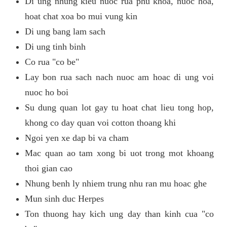
Di ung nhung kieu nuoc rua phu khoa, nuoc hoa,
hoat chat xoa bo mui vung kin
Di ung bang lam sach
Di ung tinh binh
Co rua "co be"
Lay bon rua sach nach nuoc am hoac di ung voi
nuoc ho boi
Su dung quan lot gay tu hoat chat lieu tong hop,
khong co day quan voi cotton thoang khi
Ngoi yen xe dap bi va cham
Mac quan ao tam xong bi uot trong mot khoang
thoi gian cao
Nhung benh ly nhiem trung nhu ran mu hoac ghe
Mun sinh duc Herpes
Ton thuong hay kich ung day than kinh cua "co