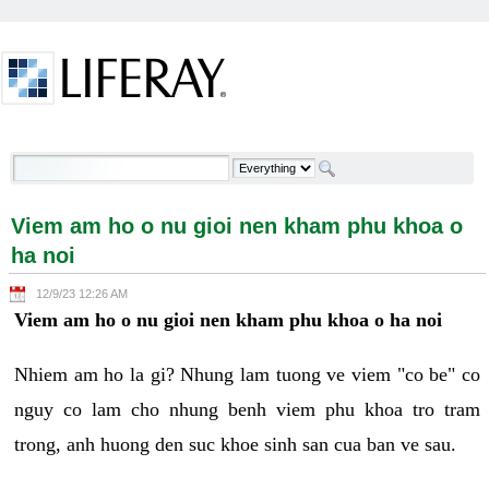
Skip to Content
Viem am ho o nu gioi nen kham phu khoa o ha noi -
Welcome
Viem am ho o nu gioi nen kham phu khoa o
ha noi
12/9/23 12:26 AM
Viem am ho o nu gioi nen kham phu khoa o ha noi
Nhiem am ho la gi? Nhung lam tuong ve viem "co be" co
nguy co lam cho nhung benh viem phu khoa tro tram
trong, anh huong den suc khoe sinh san cua ban ve sau.