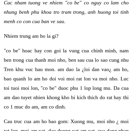
Cac nham tuong ve nhiem "co be" co nguy co lam cho
nhung benh phu khoa tro tram trong, anh huong toi tinh
menh co con cua ban ve sau.
Nhiem trung am ho la gi?
"co be" hoac hay con goi la vung cua chinh minh, nam
ben trong cua thanh moi nho, ben sau cua lo sao cung nhu
Tren khu vuc hau mon. am dao la ¿loi dan vao¿ am ho,
bao quanh lo am ho doi voi moi rat lon va moi nho. Luc
toi tuoi moi lon, "co be" duoc phu 1 lop long mu. Da cua
am dao tuyet nhien khong kho bi kich thich do rat hay thi
co 1 muc do am, am co dinh.
Cau truc cua am ho bao gom: Xuong mu, moi nho ¿ moi
rat lon, moi am vat, dau duong vat am vat, cua dang nhap