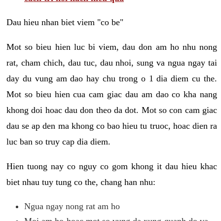
Dau hieu nhan biet viem "co be"
Mot so bieu hien luc bi viem, dau don am ho nhu nong
rat, cham chich, dau tuc, dau nhoi, sung va ngua ngay tai
day du vung am dao hay chu trong o 1 dia diem cu the.
Mot so bieu hien cua cam giac dau am dao co kha nang
khong doi hoac dau don theo da dot. Mot so con cam giac
dau se ap den ma khong co bao hieu tu truoc, hoac dien ra
luc ban so truy cap dia diem.
Hien tuong nay co nguy co gom khong it dau hieu khac
biet nhau tuy tung co the, chang han nhu:
Ngua ngay nong rat am ho
Moi am ho hoac mot so vung da xung quanh do va