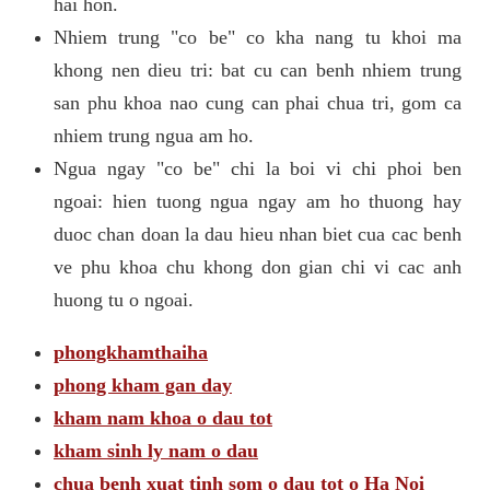
hai hon.
Nhiem trung "co be" co kha nang tu khoi ma
khong nen dieu tri: bat cu can benh nhiem trung
san phu khoa nao cung can phai chua tri, gom ca
nhiem trung ngua am ho.
Ngua ngay "co be" chi la boi vi chi phoi ben
ngoai: hien tuong ngua ngay am ho thuong hay
duoc chan doan la dau hieu nhan biet cua cac benh
ve phu khoa chu khong don gian chi vi cac anh
huong tu o ngoai.
phongkhamthaiha
phong kham gan day
kham nam khoa o dau tot
kham sinh ly nam o dau
chua benh xuat tinh som o dau tot o Ha Noi