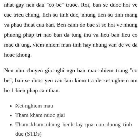
nhat gay nen dau "co be" truoc. Roi, ban se duoc hoi ve
cac trieu chung, lich su tinh duc, nhung tien su tinh mang
va phau thuat cua ban. Ben canh do bac si se hoi ve nhung
phuong phap tri nao ban da tung thu va lieu ban lieu co
mac di ung, viem nhiem man tinh hay nhung van de ve da
hoac khong.
Neu nhu chuyen gia nghi ngo ban mac nhiem trung "co
be", ban se duoc yeu cau lam kiem tra de xet nghiem am
ho 1 bien phap can than:
Xet nghiem mau
Tham kham nuoc giai
Tham kham nhung benh lay qua con duong tinh
duc (STDs)