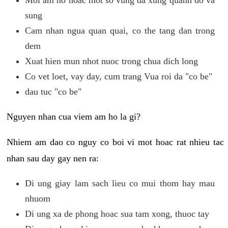
sung
Cam nhan ngua quan quai, co the tang dan trong
dem
Xuat hien mun nhot nuoc trong chua dich long
Co vet loet, vay day, cum trang Vua roi da "co be"
dau tuc "co be"
Nguyen nhan cua viem am ho la gi?
Nhiem am dao co nguy co boi vi mot hoac rat nhieu tac
nhan sau day gay nen ra:
Di ung giay lam sach lieu co mui thom hay mau
nhuom
Di ung xa de phong hoac sua tam xong, thuoc tay