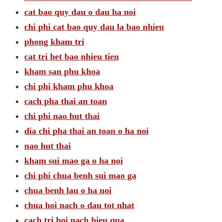
cat bao quy dau o dau ha noi
chi phi cat bao quy dau la bao nhieu
phong kham tri
cat tri het bao nhieu tien
kham san phu khoa
chi phi kham phu khoa
cach pha thai an toan
chi phi nao hut thai
dia chi pha thai an toan o ha noi
nao hut thai
kham sui mao ga o ha noi
chi phi chua benh sui mao ga
chua benh lau o ha noi
chua hoi nach o dau tot nhat
cach tri hoi nach hieu qua