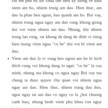
chi em phu nu luc chua tim hieu ky luong ve khai
niem am ho, nhiem trung am dao. Hien thuc, am
dao la phan ben ngoai, bao quanh am ho. Boi vay,
nhiem trung ngua ngay am dao cung khong giong
doi voi viem nhiem am dao. Nhung, khi nhiem
trung lan rong, rat khong de dang de dinh vi rieng
hien tuong viem ngua "co be" doi voi bi viem am
dao.
Viem am dao la vi vung ben ngoai am ho bi kich
thich cung voi khong dang lo ngai: "co be" la cua
minh, nhung ma khong co ngua ngay Boi vay ma
chung ta duoc quyen chu quan voi nhiem ngua
ngay am dao. Hien thuc, nhiem trung dau don,
ngua ngay tai am dao co nguy co la ¿hoi chuong
canh bao¿ nhung benh viem phu khoa con nguy