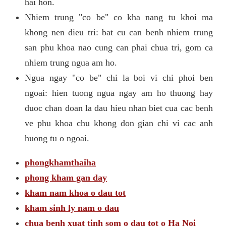
hai hon.
Nhiem trung "co be" co kha nang tu khoi ma
khong nen dieu tri: bat cu can benh nhiem trung
san phu khoa nao cung can phai chua tri, gom ca
nhiem trung ngua am ho.
Ngua ngay "co be" chi la boi vi chi phoi ben
ngoai: hien tuong ngua ngay am ho thuong hay
duoc chan doan la dau hieu nhan biet cua cac benh
ve phu khoa chu khong don gian chi vi cac anh
huong tu o ngoai.
phongkhamthaiha
phong kham gan day
kham nam khoa o dau tot
kham sinh ly nam o dau
chua benh xuat tinh som o dau tot o Ha Noi