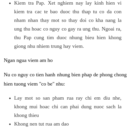
Kiem tra Pap. Xet nghiem nay lay kinh hien vi
kiem tra cac te bao duoc thu thap tu co da con
nham nhan thay mot so thay doi co kha nang la
ung thu hoac co nguy co gay ra ung thu. Ngoai ra,
thu Pap cung tim duoc nhung bieu hien khong
giong nhu nhiem trung hay viem.
Ngan ngua viem am ho
Nu co nguy co tien hanh nhung bien phap de phong chong
hien tuong viem "co be" nhu:
Lay mot so san pham rua ray chi em diu nhe,
khong mui hoac chi can phai dung nuoc sach la
khong thieu
Khong nen tut rua am dao