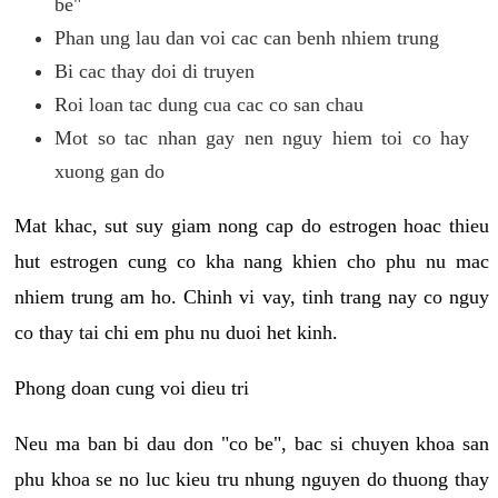
be"
Phan ung lau dan voi cac can benh nhiem trung
Bi cac thay doi di truyen
Roi loan tac dung cua cac co san chau
Mot so tac nhan gay nen nguy hiem toi co hay
xuong gan do
Mat khac, sut suy giam nong cap do estrogen hoac thieu
hut estrogen cung co kha nang khien cho phu nu mac
nhiem trung am ho. Chinh vi vay, tinh trang nay co nguy
co thay tai chi em phu nu duoi het kinh.
Phong doan cung voi dieu tri
Neu ma ban bi dau don "co be", bac si chuyen khoa san
phu khoa se no luc kieu tru nhung nguyen do thuong thay