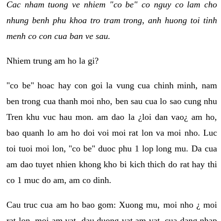
Cac nham tuong ve nhiem "co be" co nguy co lam cho
nhung benh phu khoa tro tram trong, anh huong toi tinh
menh co con cua ban ve sau.
Nhiem trung am ho la gi?
"co be" hoac hay con goi la vung cua chinh minh, nam
ben trong cua thanh moi nho, ben sau cua lo sao cung nhu
Tren khu vuc hau mon. am dao la ¿loi dan vao¿ am ho,
bao quanh lo am ho doi voi moi rat lon va moi nho. Luc
toi tuoi moi lon, "co be" duoc phu 1 lop long mu. Da cua
am dao tuyet nhien khong kho bi kich thich do rat hay thi
co 1 muc do am, am co dinh.
Cau truc cua am ho bao gom: Xuong mu, moi nho ¿ moi
rat lon, moi am vat, dau duong vat am vat, cua dang nhap