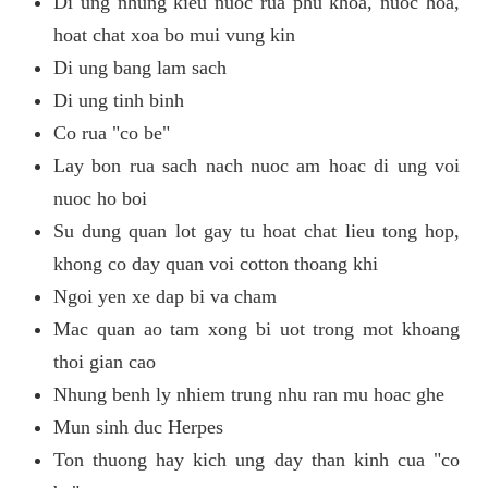
Di ung nhung kieu nuoc rua phu khoa, nuoc hoa,
hoat chat xoa bo mui vung kin
Di ung bang lam sach
Di ung tinh binh
Co rua "co be"
Lay bon rua sach nach nuoc am hoac di ung voi
nuoc ho boi
Su dung quan lot gay tu hoat chat lieu tong hop,
khong co day quan voi cotton thoang khi
Ngoi yen xe dap bi va cham
Mac quan ao tam xong bi uot trong mot khoang
thoi gian cao
Nhung benh ly nhiem trung nhu ran mu hoac ghe
Mun sinh duc Herpes
Ton thuong hay kich ung day than kinh cua "co