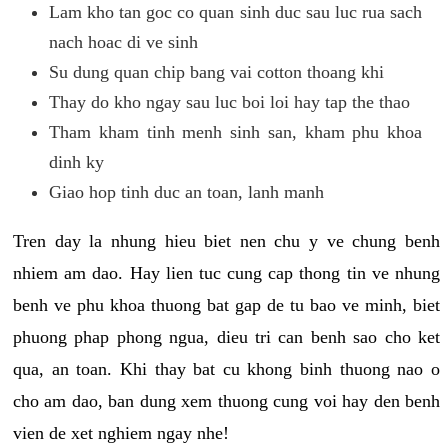
Lam kho tan goc co quan sinh duc sau luc rua sach
nach hoac di ve sinh
Su dung quan chip bang vai cotton thoang khi
Thay do kho ngay sau luc boi loi hay tap the thao
Tham kham tinh menh sinh san, kham phu khoa
dinh ky
Giao hop tinh duc an toan, lanh manh
Tren day la nhung hieu biet nen chu y ve chung benh
nhiem am dao. Hay lien tuc cung cap thong tin ve nhung
benh ve phu khoa thuong bat gap de tu bao ve minh, biet
phuong phap phong ngua, dieu tri can benh sao cho ket
qua, an toan. Khi thay bat cu khong binh thuong nao o
cho am dao, ban dung xem thuong cung voi hay den benh
vien de xet nghiem ngay nhe!