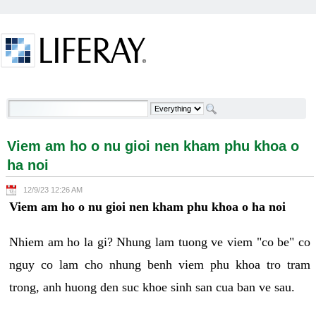
Skip to Content
Viem am ho o nu gioi nen kham phu khoa o ha noi -
Welcome
Viem am ho o nu gioi nen kham phu khoa o
ha noi
12/9/23 12:26 AM
Viem am ho o nu gioi nen kham phu khoa o ha noi
Nhiem am ho la gi? Nhung lam tuong ve viem "co be" co
nguy co lam cho nhung benh viem phu khoa tro tram
trong, anh huong den suc khoe sinh san cua ban ve sau.