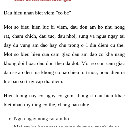
Dau hieu nhan biet viem "co be"
Mot so bieu hien luc bi viem, dau don am ho nhu nong
rat, cham chich, dau tuc, dau nhoi, sung va ngua ngay tai
day du vung am dao hay chu trong o 1 dia diem cu the.
Mot so bieu hien cua cam giac dau am dao co kha nang
khong doi hoac dau don theo da dot. Mot so con cam giac
dau se ap den ma khong co bao hieu tu truoc, hoac dien ra
luc ban so truy cap dia diem.
Hien tuong nay co nguy co gom khong it dau hieu khac
biet nhau tuy tung co the, chang han nhu:
Ngua ngay nong rat am ho
Moi am ho hoac mot so vung da xung quanh do va