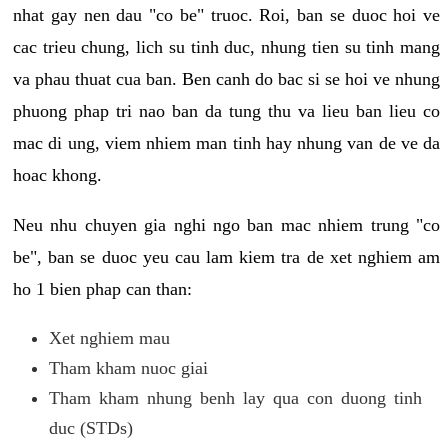
nhat gay nen dau "co be" truoc. Roi, ban se duoc hoi ve
cac trieu chung, lich su tinh duc, nhung tien su tinh mang
va phau thuat cua ban. Ben canh do bac si se hoi ve nhung
phuong phap tri nao ban da tung thu va lieu ban lieu co
mac di ung, viem nhiem man tinh hay nhung van de ve da
hoac khong.
Neu nhu chuyen gia nghi ngo ban mac nhiem trung "co
be", ban se duoc yeu cau lam kiem tra de xet nghiem am
ho 1 bien phap can than:
Xet nghiem mau
Tham kham nuoc giai
Tham kham nhung benh lay qua con duong tinh
duc (STDs)