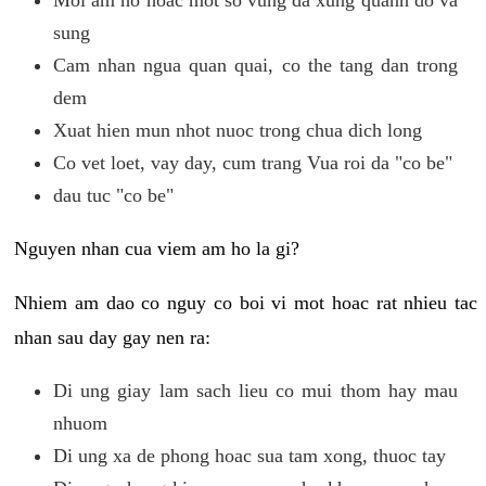
sung
Cam nhan ngua quan quai, co the tang dan trong
dem
Xuat hien mun nhot nuoc trong chua dich long
Co vet loet, vay day, cum trang Vua roi da "co be"
dau tuc "co be"
Nguyen nhan cua viem am ho la gi?
Nhiem am dao co nguy co boi vi mot hoac rat nhieu tac
nhan sau day gay nen ra:
Di ung giay lam sach lieu co mui thom hay mau
nhuom
Di ung xa de phong hoac sua tam xong, thuoc tay