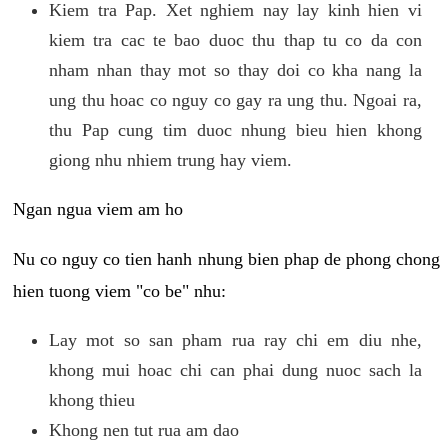
Kiem tra Pap. Xet nghiem nay lay kinh hien vi
kiem tra cac te bao duoc thu thap tu co da con
nham nhan thay mot so thay doi co kha nang la
ung thu hoac co nguy co gay ra ung thu. Ngoai ra,
thu Pap cung tim duoc nhung bieu hien khong
giong nhu nhiem trung hay viem.
Ngan ngua viem am ho
Nu co nguy co tien hanh nhung bien phap de phong chong
hien tuong viem "co be" nhu:
Lay mot so san pham rua ray chi em diu nhe,
khong mui hoac chi can phai dung nuoc sach la
khong thieu
Khong nen tut rua am dao