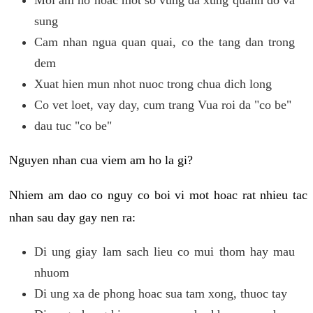
sung
Cam nhan ngua quan quai, co the tang dan trong
dem
Xuat hien mun nhot nuoc trong chua dich long
Co vet loet, vay day, cum trang Vua roi da "co be"
dau tuc "co be"
Nguyen nhan cua viem am ho la gi?
Nhiem am dao co nguy co boi vi mot hoac rat nhieu tac
nhan sau day gay nen ra:
Di ung giay lam sach lieu co mui thom hay mau
nhuom
Di ung xa de phong hoac sua tam xong, thuoc tay