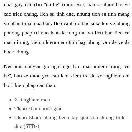
nhat gay nen dau "co be" truoc. Roi, ban se duoc hoi ve
cac trieu chung, lich su tinh duc, nhung tien su tinh mang
va phau thuat cua ban. Ben canh do bac si se hoi ve nhung
phuong phap tri nao ban da tung thu va lieu ban lieu co
mac di ung, viem nhiem man tinh hay nhung van de ve da
hoac khong.
Neu nhu chuyen gia nghi ngo ban mac nhiem trung "co
be", ban se duoc yeu cau lam kiem tra de xet nghiem am
ho 1 bien phap can than:
Xet nghiem mau
Tham kham nuoc giai
Tham kham nhung benh lay qua con duong tinh
duc (STDs)