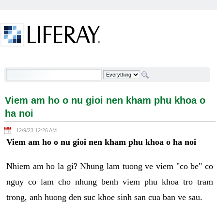
Skip to Content
Viem am ho o nu gioi nen kham phu khoa o ha noi -
Welcome
Viem am ho o nu gioi nen kham phu khoa o
ha noi
12/9/23 12:26 AM
Viem am ho o nu gioi nen kham phu khoa o ha noi
Nhiem am ho la gi? Nhung lam tuong ve viem "co be" co
nguy co lam cho nhung benh viem phu khoa tro tram
trong, anh huong den suc khoe sinh san cua ban ve sau.