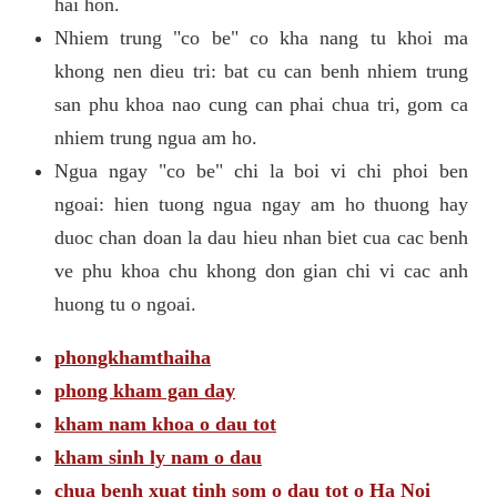
hai hon.
Nhiem trung "co be" co kha nang tu khoi ma
khong nen dieu tri: bat cu can benh nhiem trung
san phu khoa nao cung can phai chua tri, gom ca
nhiem trung ngua am ho.
Ngua ngay "co be" chi la boi vi chi phoi ben
ngoai: hien tuong ngua ngay am ho thuong hay
duoc chan doan la dau hieu nhan biet cua cac benh
ve phu khoa chu khong don gian chi vi cac anh
huong tu o ngoai.
phongkhamthaiha
phong kham gan day
kham nam khoa o dau tot
kham sinh ly nam o dau
chua benh xuat tinh som o dau tot o Ha Noi