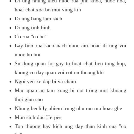
Di ung nhung kieu nuoc rua phu khoa, nuoc hoa,
hoat chat xoa bo mui vung kin
Di ung bang lam sach
Di ung tinh binh
Co rua "co be"
Lay bon rua sach nach nuoc am hoac di ung voi
nuoc ho boi
Su dung quan lot gay tu hoat chat lieu tong hop,
khong co day quan voi cotton thoang khi
Ngoi yen xe dap bi va cham
Mac quan ao tam xong bi uot trong mot khoang
thoi gian cao
Nhung benh ly nhiem trung nhu ran mu hoac ghe
Mun sinh duc Herpes
Ton thuong hay kich ung day than kinh cua "co