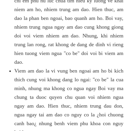
chi em phu nu luc chua tim hieu ky luong ve khai
niem am ho, nhiem trung am dao. Hien thuc, am
dao la phan ben ngoai, bao quanh am ho. Boi vay,
nhiem trung ngua ngay am dao cung khong giong
doi voi viem nhiem am dao. Nhung, khi nhiem
trung lan rong, rat khong de dang de dinh vi rieng
hien tuong viem ngua "co be" doi voi bi viem am
dao.
Viem am dao la vi vung ben ngoai am ho bi kich
thich cung voi khong dang lo ngai: "co be" la cua
minh, nhung ma khong co ngua ngay Boi vay ma
chung ta duoc quyen chu quan voi nhiem ngua
ngay am dao. Hien thuc, nhiem trung dau don,
ngua ngay tai am dao co nguy co la ¿hoi chuong
canh bao¿ nhung benh viem phu khoa con nguy