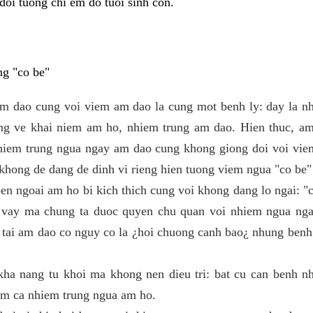
doi tuong chi em do tuoi sinh con.
ng "co be"
m dao cung voi viem am dao la cung mot benh ly: day la n
ong ve khai niem am ho, nhiem trung am dao. Hien thuc, am
hiem trung ngua ngay am dao cung khong giong doi voi vi
 khong de dang de dinh vi rieng hien tuong viem ngua "co be"
en ngoai am ho bi kich thich cung voi khong dang lo ngai: "
 vay ma chung ta duoc quyen chu quan voi nhiem ngua nga
 tai am dao co nguy co la ¿hoi chuong canh bao¿ nhung ben
kha nang tu khoi ma khong nen dieu tri: bat cu can benh n
gom ca nhiem trung ngua am ho.