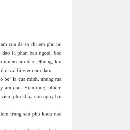
ham cua da so chi em phu nu
 dao la phan ben ngoai, bao
em nhiem am dao. Nhung, khi
 doi voi bi viem am dao.
co be" la cua minh, nhung ma
y am dao. Hien thuc, nhiem
h viem phu khoa con nguy hai
hiem trung san phu khoa nao