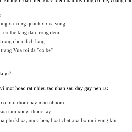
 khong it dau hieu khac biet nhau tuy tung co the, chang ha
o
ung da xung quanh do va sung
 co the tang dan trong dem
trong chua dich long
 trang Vua roi da "co be"
a gi?
i mot hoac rat nhieu tac nhan sau day gay nen ra:
eu co mui thom hay mau nhuom
sua tam xong, thuoc tay
ua phu khoa, nuoc hoa, hoat chat xoa bo mui vung kin