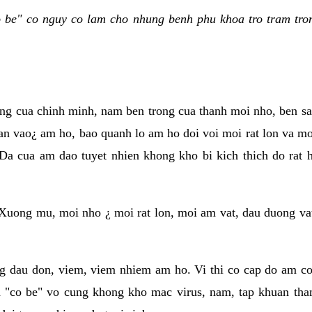
be" co nguy co lam cho nhung benh phu khoa tro tram tron
ung cua chinh minh, nam ben trong cua thanh moi nho, ben s
an vao¿ am ho, bao quanh lo am ho doi voi moi rat lon va moi
Da cua am dao tuyet nhien khong kho bi kich thich do rat
Xuong mu, moi nho ¿ moi rat lon, moi am vat, dau duong va
g dau don, viem, viem nhiem am ho. Vi thi co cap do am co 
 "co be" vo cung khong kho mac virus, nam, tap khuan tha