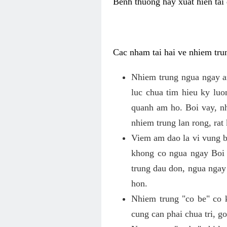
Benh thuong hay xuat hien tai 
Cac nham tai hai ve nhiem tru
Nhiem trung ngua ngay a
luc chua tim hieu ky lu
quanh am ho. Boi vay, n
nhiem trung lan rong, rat
Viem am dao la vi vung b
khong co ngua ngay Boi
trung dau don, ngua ngay
hon.
Nhiem trung "co be" co 
cung can phai chua tri, 