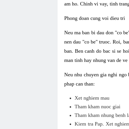
am ho. Chinh vi vay, tinh tran
Phong doan cung voi dieu tri
Neu ma ban bi dau don "co be"
nen dau "co be" truoc. Roi, ba
ban. Ben canh do bac si se ho
man tinh hay nhung van de ve
Neu nhu chuyen gia nghi ngo 
phap can than:
Xet nghiem mau
Tham kham nuoc giai
Tham kham nhung benh la
Kiem tra Pap. Xet nghiem