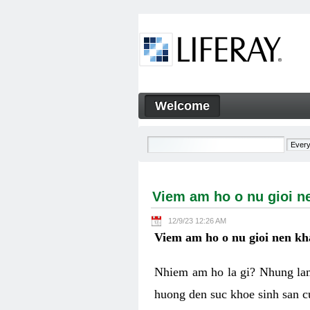
Skip to Content
Welcome
Viem am ho o nu gioi nen k
Navigation
Viem am ho o nu gioi n
12/9/23 12:26 AM
Viem am ho o nu gioi nen k
Nhiem am ho la gi? Nhung lam
huong den suc khoe sinh san c