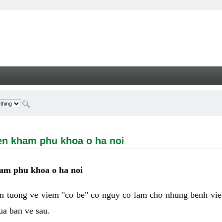
ham phu khoa o ha noi - Welcome
en kham phu khoa o ha noi
ham phu khoa o ha noi
 tuong ve viem "co be" co nguy co lam cho nhung benh vie
ua ban ve sau.