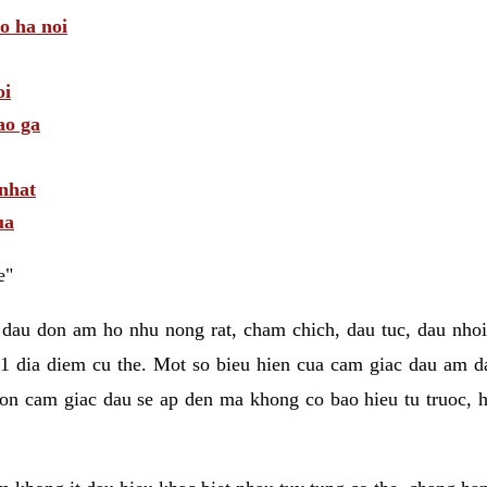
 o ha noi
oi
ao ga
 nhat
ua
e"
 dau don am ho nhu nong rat, cham chich, dau tuc, dau nhoi
1 dia diem cu the. Mot so bieu hien cua cam giac dau am 
on cam giac dau se ap den ma khong co bao hieu tu truoc, h