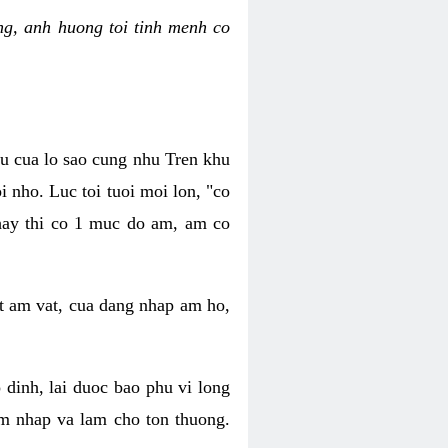
g, anh huong toi tinh menh co
au cua lo sao cung nhu Tren khu
 nho. Luc toi tuoi moi lon, "co
 hay thi co 1 muc do am, am co
t am vat, cua dang nhap am ho,
dinh, lai duoc bao phu vi long
m nhap va lam cho ton thuong.