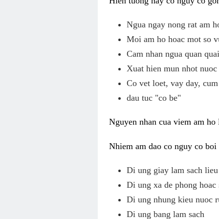
Hien tuong nay co nguy co gom
Ngua ngay nong rat am h
Moi am ho hoac mot so v
Cam nhan ngua quan quai,
Xuat hien mun nhot nuoc 
Co vet loet, vay day, cum
dau tuc "co be"
Nguyen nhan cua viem am ho l
Nhiem am dao co nguy co boi v
Di ung giay lam sach li
Di ung xa de phong hoac 
Di ung nhung kieu nuoc r
Di ung bang lam sach