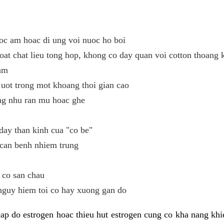
oc am hoac di ung voi nuoc ho boi
oat chat lieu tong hop, khong co day quan voi cotton thoang 
ham
uot trong mot khoang thoi gian cao
ng nhu ran mu hoac ghe
day than kinh cua "co be"
 can benh nhiem trung
 co san chau
nguy hiem toi co hay xuong gan do
ap do estrogen hoac thieu hut estrogen cung co kha nang kh