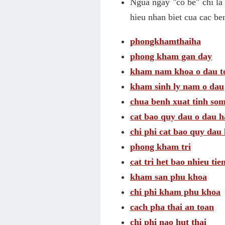
Ngua ngay "co be" chi la
hieu nhan biet cua cac be
phongkhamthaiha
phong kham gan day
kham nam khoa o dau t
kham sinh ly nam o dau
chua benh xuat tinh som
cat bao quy dau o dau h
chi phi cat bao quy dau 
phong kham tri
cat tri het bao nhieu tie
kham san phu khoa
chi phi kham phu khoa
cach pha thai an toan
chi phi nao hut thai