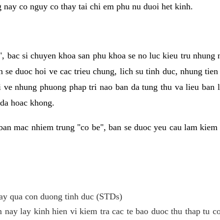
g nay co nguy co thay tai chi em phu nu duoi het kinh.
, bac si chuyen khoa san phu khoa se no luc kieu tru nhung
n se duoc hoi ve cac trieu chung, lich su tinh duc, nhung tie
i ve nhung phuong phap tri nao ban da tung thu va lieu ban
 da hoac khong.
ban mac nhiem trung "co be", ban se duoc yeu cau lam kiem 
y qua con duong tinh duc (STDs)
 nay lay kinh hien vi kiem tra cac te bao duoc thu thap tu 