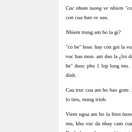
Cac nham tuong ve nhiem "co 
con cua ban ve sau.
Nhiem trung am ho la gi?
"co be" hoac hay con goi la v
vuc hau mon. am dao la ¿loi d
be" duoc phu 1 lop long mu. 
dinh.
Cau truc cua am ho bao gom: 
lo tieu, mang trinh.
Viem ngua am ho la hien tuon
mu, khu vuc da nhay cam cua