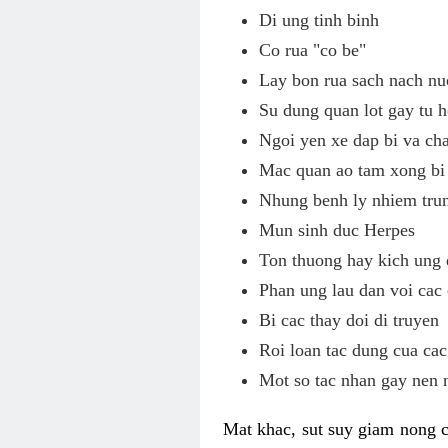
Di ung tinh binh
Co rua "co be"
Lay bon rua sach nach nu
Su dung quan lot gay tu h
Ngoi yen xe dap bi va c
Mac quan ao tam xong bi 
Nhung benh ly nhiem tru
Mun sinh duc Herpes
Ton thuong hay kich ung 
Phan ung lau dan voi cac
Bi cac thay doi di truyen
Roi loan tac dung cua cac
Mot so tac nhan gay nen 
Mat khac, sut suy giam nong c