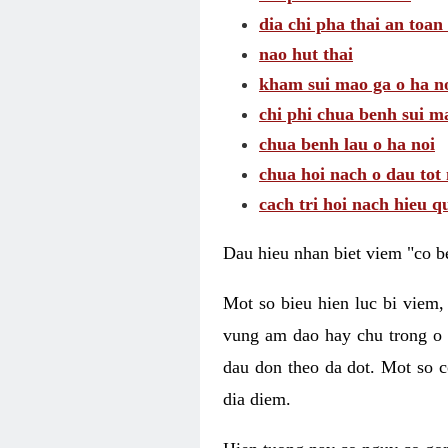
dia chi pha thai an toan
nao hut thai
kham sui mao ga o ha n
chi phi chua benh sui m
chua benh lau o ha noi
chua hoi nach o dau tot
cach tri hoi nach hieu q
Dau hieu nhan biet viem "co b
Mot so bieu hien luc bi viem,
vung am dao hay chu trong o 
dau don theo da dot. Mot so c
dia diem.