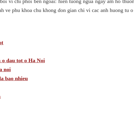
 boi vi chi phoi ben ngoai: hien tuong ngua ngay am ho thuo
nh ve phu khoa chu khong don gian chi vi cac anh huong tu o
ot
 o dau tot o Ha Noi
a noi
la bao nhieu
n