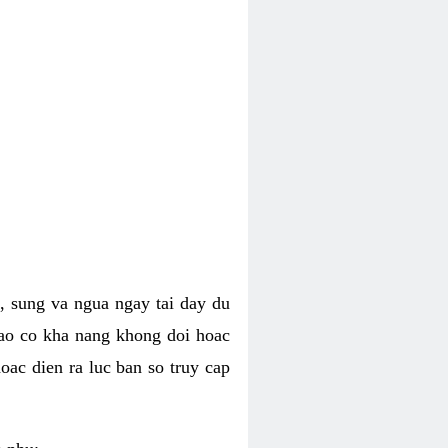
, sung va ngua ngay tai day du
dao co kha nang khong doi hoac
oac dien ra luc ban so truy cap