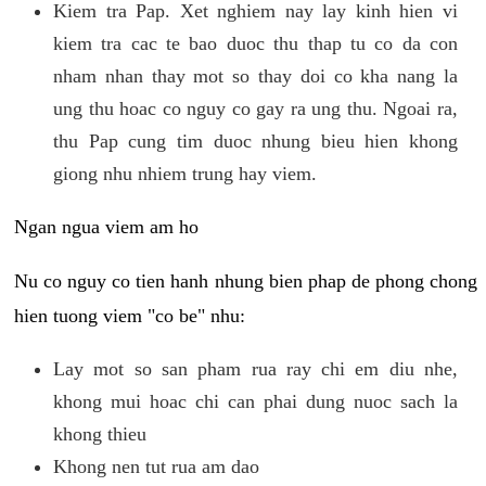
Kiem tra Pap. Xet nghiem nay lay kinh hien vi
kiem tra cac te bao duoc thu thap tu co da con
nham nhan thay mot so thay doi co kha nang la
ung thu hoac co nguy co gay ra ung thu. Ngoai ra,
thu Pap cung tim duoc nhung bieu hien khong
giong nhu nhiem trung hay viem.
Ngan ngua viem am ho
Nu co nguy co tien hanh nhung bien phap de phong chong
hien tuong viem "co be" nhu:
Lay mot so san pham rua ray chi em diu nhe,
khong mui hoac chi can phai dung nuoc sach la
khong thieu
Khong nen tut rua am dao