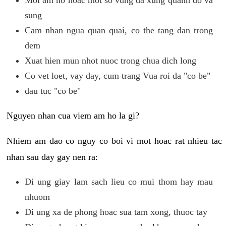
sung
Cam nhan ngua quan quai, co the tang dan trong
dem
Xuat hien mun nhot nuoc trong chua dich long
Co vet loet, vay day, cum trang Vua roi da "co be"
dau tuc "co be"
Nguyen nhan cua viem am ho la gi?
Nhiem am dao co nguy co boi vi mot hoac rat nhieu tac
nhan sau day gay nen ra:
Di ung giay lam sach lieu co mui thom hay mau
nhuom
Di ung xa de phong hoac sua tam xong, thuoc tay