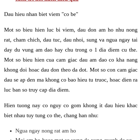
Dau hieu nhan biet viem "co be"
Mot so bieu hien luc bi viem, dau don am ho nhu nong
rat, cham chich, dau tuc, dau nhoi, sung va ngua ngay tai
day du vung am dao hay chu trong o 1 dia diem cu the.
Mot so bieu hien cua cam giac dau am dao co kha nang
khong doi hoac dau don theo da dot. Mot so con cam giac
dau se ap den ma khong co bao hieu tu truoc, hoac dien ra
luc ban so truy cap dia diem.
Hien tuong nay co nguy co gom khong it dau hieu khac
biet nhau tuy tung co the, chang han nhu:
Ngua ngay nong rat am ho
Moi am ho hoac mot so vung da xung quanh do va