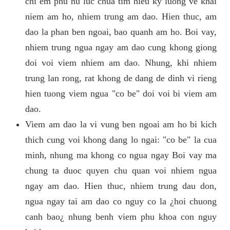
chi em phu nu luc chua tim hieu ky luong ve khai
niem am ho, nhiem trung am dao. Hien thuc, am
dao la phan ben ngoai, bao quanh am ho. Boi vay,
nhiem trung ngua ngay am dao cung khong giong
doi voi viem nhiem am dao. Nhung, khi nhiem
trung lan rong, rat khong de dang de dinh vi rieng
hien tuong viem ngua "co be" doi voi bi viem am
dao.
Viem am dao la vi vung ben ngoai am ho bi kich
thich cung voi khong dang lo ngai: "co be" la cua
minh, nhung ma khong co ngua ngay Boi vay ma
chung ta duoc quyen chu quan voi nhiem ngua
ngay am dao. Hien thuc, nhiem trung dau don,
ngua ngay tai am dao co nguy co la ¿hoi chuong
canh bao¿ nhung benh viem phu khoa con nguy