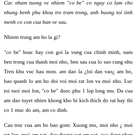
Cac nham tuong ve nhiem "co be" co nguy co lam cho
nhung benh phu khoa tro tram trong, anh huong toi tinh
menh co con cua ban ve sau.
Nhiem trung am ho la gi?
"co be" hoac hay con goi la vung cua chinh minh, nam
ben trong cua thanh moi nho, ben sau cua lo sao cung nhu
Tren khu vuc hau mon. am dao la ¿loi dan vao¿ am ho,
bao quanh lo am ho doi voi moi rat lon va moi nho. Luc
toi tuoi moi lon, "co be" duoc phu 1 lop long mu. Da cua
am dao tuyet nhien khong kho bi kich thich do rat hay thi
co 1 muc do am, am co dinh.
Cau truc cua am ho bao gom: Xuong mu, moi nho ¿ moi
rat lon, moi am vat, dau duong vat am vat, cua dang nhap