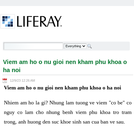
Skip to Content
Viem am ho o nu gioi nen kham phu khoa o ha noi -
Welcome
Viem am ho o nu gioi nen kham phu khoa o
ha noi
12/9/23 12:26 AM
Viem am ho o nu gioi nen kham phu khoa o ha noi
Nhiem am ho la gi? Nhung lam tuong ve viem "co be" co
nguy co lam cho nhung benh viem phu khoa tro tram
trong, anh huong den suc khoe sinh san cua ban ve sau.