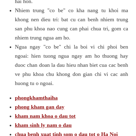
hai hon.
Nhiem trung "co be" co kha nang tu khoi ma
khong nen dieu tri: bat cu can benh nhiem trung
san phu khoa nao cung can phai chua tri, gom ca
nhiem trung ngua am ho.
Ngua ngay "co be" chi la boi vi chi phoi ben
ngoai: hien tuong ngua ngay am ho thuong hay
duoc chan doan la dau hieu nhan biet cua cac benh
ve phu khoa chu khong don gian chi vi cac anh
huong tu o ngoai.
phongkhamthaiha
phong kham gan day
kham nam khoa o dau tot
kham sinh ly nam o dau
chua benh xuat tinh som o dau tot o Ha Noi