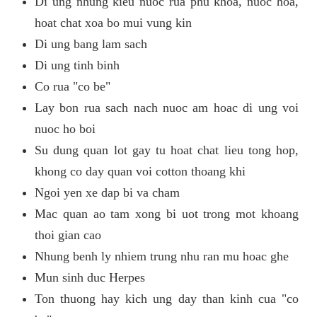
Di ung nhung kieu nuoc rua phu khoa, nuoc hoa,
hoat chat xoa bo mui vung kin
Di ung bang lam sach
Di ung tinh binh
Co rua "co be"
Lay bon rua sach nach nuoc am hoac di ung voi
nuoc ho boi
Su dung quan lot gay tu hoat chat lieu tong hop,
khong co day quan voi cotton thoang khi
Ngoi yen xe dap bi va cham
Mac quan ao tam xong bi uot trong mot khoang
thoi gian cao
Nhung benh ly nhiem trung nhu ran mu hoac ghe
Mun sinh duc Herpes
Ton thuong hay kich ung day than kinh cua "co