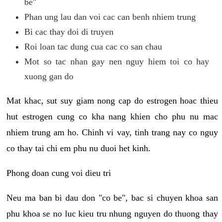
be"
Phan ung lau dan voi cac can benh nhiem trung
Bi cac thay doi di truyen
Roi loan tac dung cua cac co san chau
Mot so tac nhan gay nen nguy hiem toi co hay
xuong gan do
Mat khac, sut suy giam nong cap do estrogen hoac thieu
hut estrogen cung co kha nang khien cho phu nu mac
nhiem trung am ho. Chinh vi vay, tinh trang nay co nguy
co thay tai chi em phu nu duoi het kinh.
Phong doan cung voi dieu tri
Neu ma ban bi dau don "co be", bac si chuyen khoa san
phu khoa se no luc kieu tru nhung nguyen do thuong thay