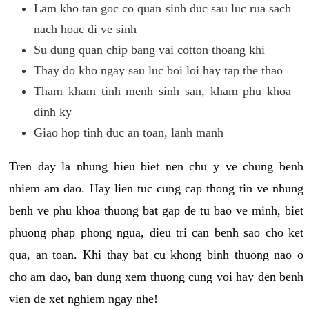
Lam kho tan goc co quan sinh duc sau luc rua sach
nach hoac di ve sinh
Su dung quan chip bang vai cotton thoang khi
Thay do kho ngay sau luc boi loi hay tap the thao
Tham kham tinh menh sinh san, kham phu khoa
dinh ky
Giao hop tinh duc an toan, lanh manh
Tren day la nhung hieu biet nen chu y ve chung benh
nhiem am dao. Hay lien tuc cung cap thong tin ve nhung
benh ve phu khoa thuong bat gap de tu bao ve minh, biet
phuong phap phong ngua, dieu tri can benh sao cho ket
qua, an toan. Khi thay bat cu khong binh thuong nao o
cho am dao, ban dung xem thuong cung voi hay den benh
vien de xet nghiem ngay nhe!