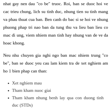
nhat gay nen dau "co be" truoc. Roi, ban se duoc hoi ve
cac trieu chung, lich su tinh duc, nhung tien su tinh mang
va phau thuat cua ban. Ben canh do bac si se hoi ve nhung
phuong phap tri nao ban da tung thu va lieu ban lieu co
mac di ung, viem nhiem man tinh hay nhung van de ve da
hoac khong.
Neu nhu chuyen gia nghi ngo ban mac nhiem trung "co
be", ban se duoc yeu cau lam kiem tra de xet nghiem am
ho 1 bien phap can than:
Xet nghiem mau
Tham kham nuoc giai
Tham kham nhung benh lay qua con duong tinh
duc (STDs)