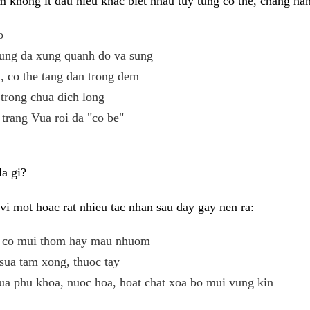
 khong it dau hieu khac biet nhau tuy tung co the, chang ha
o
ung da xung quanh do va sung
 co the tang dan trong dem
trong chua dich long
 trang Vua roi da "co be"
a gi?
i mot hoac rat nhieu tac nhan sau day gay nen ra:
eu co mui thom hay mau nhuom
sua tam xong, thuoc tay
ua phu khoa, nuoc hoa, hoat chat xoa bo mui vung kin