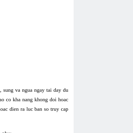
, sung va ngua ngay tai day du
dao co kha nang khong doi hoac
oac dien ra luc ban so truy cap