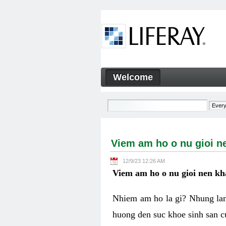
Skip to Content
Welcome
Viem am ho o nu gioi nen k
Navigation
Viem am ho o nu gioi n
12/9/23 12:26 AM
Viem am ho o nu gioi nen k
Nhiem am ho la gi? Nhung lam
huong den suc khoe sinh san c