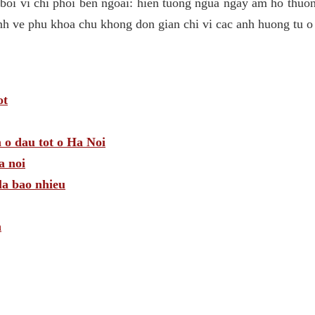
 boi vi chi phoi ben ngoai: hien tuong ngua ngay am ho thuo
nh ve phu khoa chu khong don gian chi vi cac anh huong tu o
ot
 o dau tot o Ha Noi
a noi
la bao nhieu
n