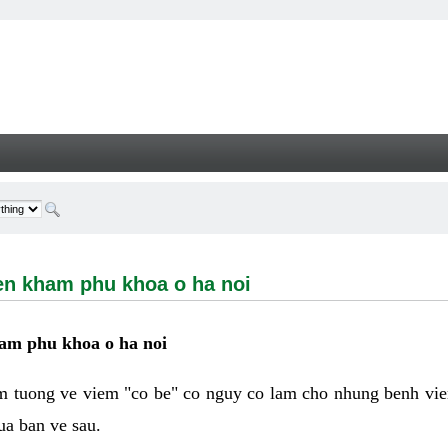
ham phu khoa o ha noi - Welcome
en kham phu khoa o ha noi
ham phu khoa o ha noi
 tuong ve viem "co be" co nguy co lam cho nhung benh vie
ua ban ve sau.