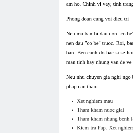
am ho. Chinh vi vay, tinh tran
Phong doan cung voi dieu tri
Neu ma ban bi dau don "co be"
nen dau "co be" truoc. Roi, ba
ban. Ben canh do bac si se ho
man tinh hay nhung van de ve
Neu nhu chuyen gia nghi ngo 
phap can than:
Xet nghiem mau
Tham kham nuoc giai
Tham kham nhung benh la
Kiem tra Pap. Xet nghiem