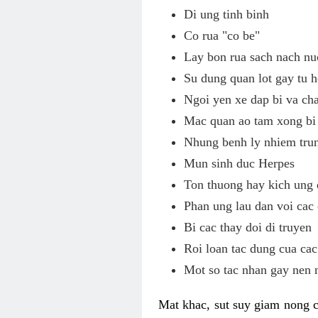
Di ung tinh binh
Co rua "co be"
Lay bon rua sach nach nu
Su dung quan lot gay tu h
Ngoi yen xe dap bi va c
Mac quan ao tam xong bi 
Nhung benh ly nhiem tru
Mun sinh duc Herpes
Ton thuong hay kich ung 
Phan ung lau dan voi cac
Bi cac thay doi di truyen
Roi loan tac dung cua cac
Mot so tac nhan gay nen 
Mat khac, sut suy giam nong c