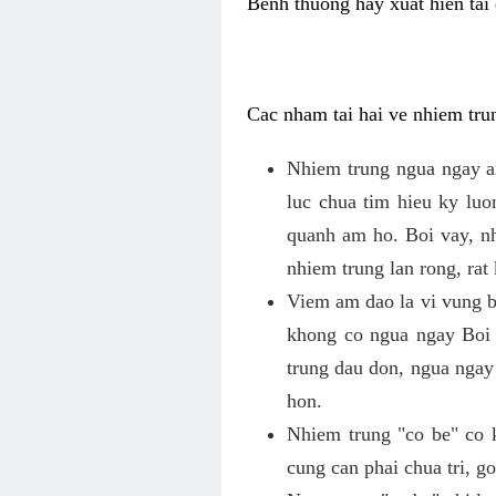
Benh thuong hay xuat hien tai 
Cac nham tai hai ve nhiem tru
Nhiem trung ngua ngay a
luc chua tim hieu ky lu
quanh am ho. Boi vay, n
nhiem trung lan rong, rat
Viem am dao la vi vung b
khong co ngua ngay Boi
trung dau don, ngua ngay
hon.
Nhiem trung "co be" co 
cung can phai chua tri, 