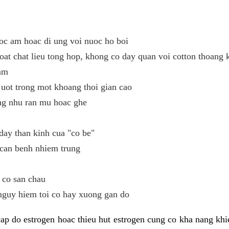
oc am hoac di ung voi nuoc ho boi
oat chat lieu tong hop, khong co day quan voi cotton thoang 
ham
uot trong mot khoang thoi gian cao
ng nhu ran mu hoac ghe
day than kinh cua "co be"
 can benh nhiem trung
 co san chau
nguy hiem toi co hay xuong gan do
ap do estrogen hoac thieu hut estrogen cung co kha nang kh