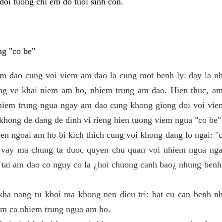
doi tuong chi em do tuoi sinh con.
ng "co be"
m dao cung voi viem am dao la cung mot benh ly: day la n
ong ve khai niem am ho, nhiem trung am dao. Hien thuc, am
hiem trung ngua ngay am dao cung khong giong doi voi vi
 khong de dang de dinh vi rieng hien tuong viem ngua "co be"
en ngoai am ho bi kich thich cung voi khong dang lo ngai: "
 vay ma chung ta duoc quyen chu quan voi nhiem ngua nga
 tai am dao co nguy co la ¿hoi chuong canh bao¿ nhung ben
kha nang tu khoi ma khong nen dieu tri: bat cu can benh n
gom ca nhiem trung ngua am ho.