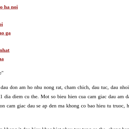
 o ha noi
oi
ao ga
 nhat
ua
e"
 dau don am ho nhu nong rat, cham chich, dau tuc, dau nhoi
1 dia diem cu the. Mot so bieu hien cua cam giac dau am 
on cam giac dau se ap den ma khong co bao hieu tu truoc, h