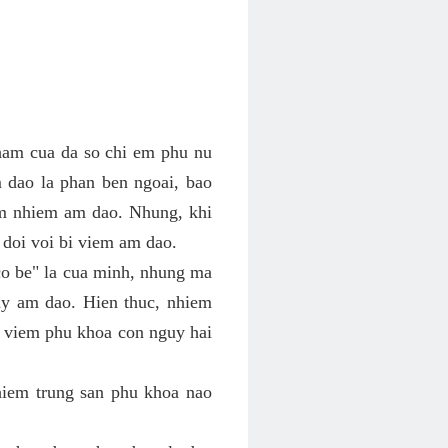
ham cua da so chi em phu nu
 dao la phan ben ngoai, bao
em nhiem am dao. Nhung, khi
 doi voi bi viem am dao.
co be" la cua minh, nhung ma
y am dao. Hien thuc, nhiem
h viem phu khoa con nguy hai
hiem trung san phu khoa nao