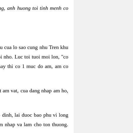
g, anh huong toi tinh menh co
au cua lo sao cung nhu Tren khu
 nho. Luc toi tuoi moi lon, "co
 hay thi co 1 muc do am, am co
t am vat, cua dang nhap am ho,
dinh, lai duoc bao phu vi long
m nhap va lam cho ton thuong.