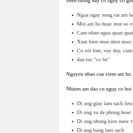
Hien tuong nay co nguy co gom
Ngua ngay nong rat am h
Moi am ho hoac mot so v
Cam nhan ngua quan quai,
Xuat hien mun nhot nuoc 
Co vet loet, vay day, cum
dau tuc "co be"
Nguyen nhan cua viem am ho l
Nhiem am dao co nguy co boi v
Di ung giay lam sach li
Di ung xa de phong hoac 
Di ung nhung kieu nuoc r
Di ung bang lam sach