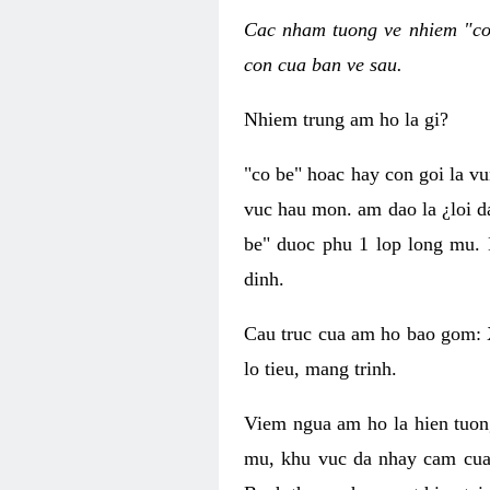
Cac nham tuong ve nhiem "co 
con cua ban ve sau.
Nhiem trung am ho la gi?
"co be" hoac hay con goi la v
vuc hau mon. am dao la ¿loi d
be" duoc phu 1 lop long mu. 
dinh.
Cau truc cua am ho bao gom: 
lo tieu, mang trinh.
Viem ngua am ho la hien tuon
mu, khu vuc da nhay cam cua