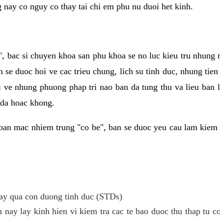
g nay co nguy co thay tai chi em phu nu duoi het kinh.
, bac si chuyen khoa san phu khoa se no luc kieu tru nhung
n se duoc hoi ve cac trieu chung, lich su tinh duc, nhung tie
i ve nhung phuong phap tri nao ban da tung thu va lieu ban
 da hoac khong.
ban mac nhiem trung "co be", ban se duoc yeu cau lam kiem 
y qua con duong tinh duc (STDs)
 nay lay kinh hien vi kiem tra cac te bao duoc thu thap tu 