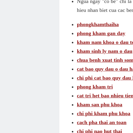
Ngua ngay "co be" chi la
hieu nhan biet cua cac be
phongkhamthaiha
phong kham gan day
kham nam khoa o dau t
kham sinh ly nam o dau
chua benh xuat tinh som
cat bao quy dau o dau h
chi phi cat bao quy dau 
phong kham tri
cat tri het bao nhieu tie
kham san phu khoa
chi phi kham phu khoa
cach pha thai an toan
chi phi nao hut thai