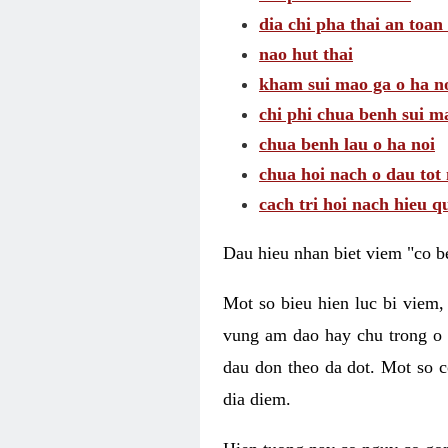
dia chi pha thai an toan
nao hut thai
kham sui mao ga o ha n
chi phi chua benh sui m
chua benh lau o ha noi
chua hoi nach o dau tot
cach tri hoi nach hieu q
Dau hieu nhan biet viem "co b
Mot so bieu hien luc bi viem,
vung am dao hay chu trong o 
dau don theo da dot. Mot so c
dia diem.