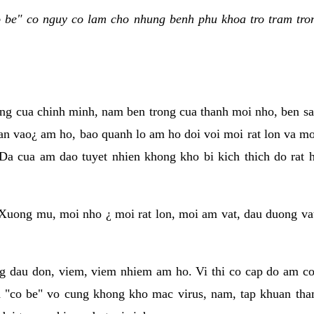
be" co nguy co lam cho nhung benh phu khoa tro tram tron
ung cua chinh minh, nam ben trong cua thanh moi nho, ben s
an vao¿ am ho, bao quanh lo am ho doi voi moi rat lon va moi
Da cua am dao tuyet nhien khong kho bi kich thich do rat
Xuong mu, moi nho ¿ moi rat lon, moi am vat, dau duong va
g dau don, viem, viem nhiem am ho. Vi thi co cap do am co 
 "co be" vo cung khong kho mac virus, nam, tap khuan tha