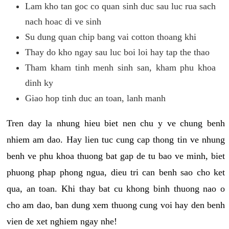
Lam kho tan goc co quan sinh duc sau luc rua sach
nach hoac di ve sinh
Su dung quan chip bang vai cotton thoang khi
Thay do kho ngay sau luc boi loi hay tap the thao
Tham kham tinh menh sinh san, kham phu khoa
dinh ky
Giao hop tinh duc an toan, lanh manh
Tren day la nhung hieu biet nen chu y ve chung benh
nhiem am dao. Hay lien tuc cung cap thong tin ve nhung
benh ve phu khoa thuong bat gap de tu bao ve minh, biet
phuong phap phong ngua, dieu tri can benh sao cho ket
qua, an toan. Khi thay bat cu khong binh thuong nao o
cho am dao, ban dung xem thuong cung voi hay den benh
vien de xet nghiem ngay nhe!