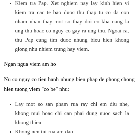
Kiem tra Pap. Xet nghiem nay lay kinh hien vi
kiem tra cac te bao duoc thu thap tu co da con
nham nhan thay mot so thay doi co kha nang la
ung thu hoac co nguy co gay ra ung thu. Ngoai ra,
thu Pap cung tim duoc nhung bieu hien khong
giong nhu nhiem trung hay viem.
Ngan ngua viem am ho
Nu co nguy co tien hanh nhung bien phap de phong chong
hien tuong viem "co be" nhu:
Lay mot so san pham rua ray chi em diu nhe,
khong mui hoac chi can phai dung nuoc sach la
khong thieu
Khong nen tut rua am dao