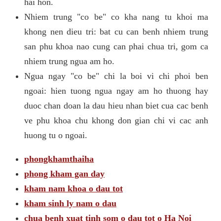
hai hon.
Nhiem trung "co be" co kha nang tu khoi ma
khong nen dieu tri: bat cu can benh nhiem trung
san phu khoa nao cung can phai chua tri, gom ca
nhiem trung ngua am ho.
Ngua ngay "co be" chi la boi vi chi phoi ben
ngoai: hien tuong ngua ngay am ho thuong hay
duoc chan doan la dau hieu nhan biet cua cac benh
ve phu khoa chu khong don gian chi vi cac anh
huong tu o ngoai.
phongkhamthaiha
phong kham gan day
kham nam khoa o dau tot
kham sinh ly nam o dau
chua benh xuat tinh som o dau tot o Ha Noi