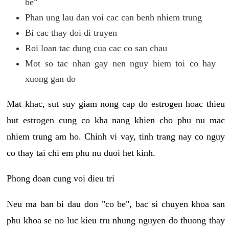
be"
Phan ung lau dan voi cac can benh nhiem trung
Bi cac thay doi di truyen
Roi loan tac dung cua cac co san chau
Mot so tac nhan gay nen nguy hiem toi co hay
xuong gan do
Mat khac, sut suy giam nong cap do estrogen hoac thieu
hut estrogen cung co kha nang khien cho phu nu mac
nhiem trung am ho. Chinh vi vay, tinh trang nay co nguy
co thay tai chi em phu nu duoi het kinh.
Phong doan cung voi dieu tri
Neu ma ban bi dau don "co be", bac si chuyen khoa san
phu khoa se no luc kieu tru nhung nguyen do thuong thay