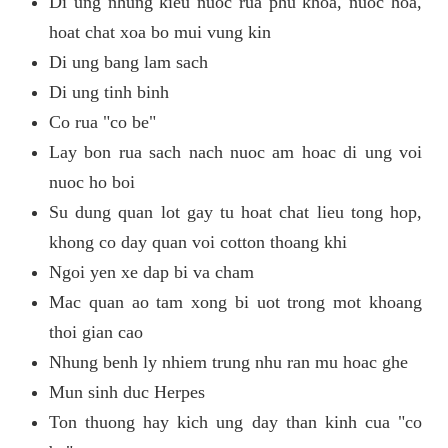
Di ung nhung kieu nuoc rua phu khoa, nuoc hoa,
hoat chat xoa bo mui vung kin
Di ung bang lam sach
Di ung tinh binh
Co rua "co be"
Lay bon rua sach nach nuoc am hoac di ung voi
nuoc ho boi
Su dung quan lot gay tu hoat chat lieu tong hop,
khong co day quan voi cotton thoang khi
Ngoi yen xe dap bi va cham
Mac quan ao tam xong bi uot trong mot khoang
thoi gian cao
Nhung benh ly nhiem trung nhu ran mu hoac ghe
Mun sinh duc Herpes
Ton thuong hay kich ung day than kinh cua "co