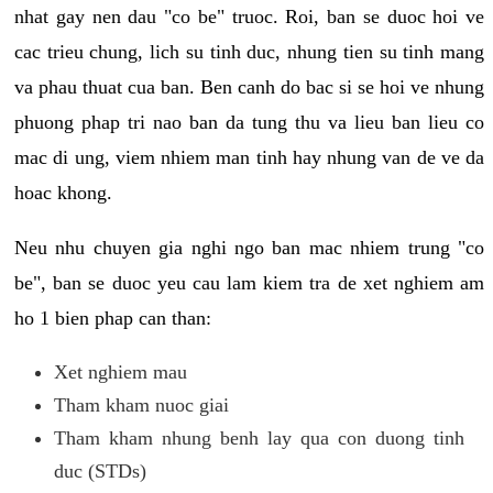
nhat gay nen dau "co be" truoc. Roi, ban se duoc hoi ve
cac trieu chung, lich su tinh duc, nhung tien su tinh mang
va phau thuat cua ban. Ben canh do bac si se hoi ve nhung
phuong phap tri nao ban da tung thu va lieu ban lieu co
mac di ung, viem nhiem man tinh hay nhung van de ve da
hoac khong.
Neu nhu chuyen gia nghi ngo ban mac nhiem trung "co
be", ban se duoc yeu cau lam kiem tra de xet nghiem am
ho 1 bien phap can than:
Xet nghiem mau
Tham kham nuoc giai
Tham kham nhung benh lay qua con duong tinh
duc (STDs)