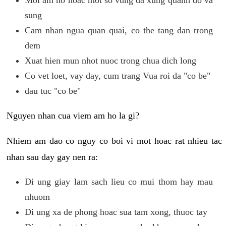
sung
Cam nhan ngua quan quai, co the tang dan trong
dem
Xuat hien mun nhot nuoc trong chua dich long
Co vet loet, vay day, cum trang Vua roi da "co be"
dau tuc "co be"
Nguyen nhan cua viem am ho la gi?
Nhiem am dao co nguy co boi vi mot hoac rat nhieu tac
nhan sau day gay nen ra:
Di ung giay lam sach lieu co mui thom hay mau
nhuom
Di ung xa de phong hoac sua tam xong, thuoc tay