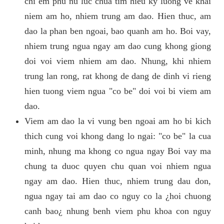
chi em phu nu luc chua tim hieu ky luong ve khai
niem am ho, nhiem trung am dao. Hien thuc, am
dao la phan ben ngoai, bao quanh am ho. Boi vay,
nhiem trung ngua ngay am dao cung khong giong
doi voi viem nhiem am dao. Nhung, khi nhiem
trung lan rong, rat khong de dang de dinh vi rieng
hien tuong viem ngua "co be" doi voi bi viem am
dao.
Viem am dao la vi vung ben ngoai am ho bi kich
thich cung voi khong dang lo ngai: "co be" la cua
minh, nhung ma khong co ngua ngay Boi vay ma
chung ta duoc quyen chu quan voi nhiem ngua
ngay am dao. Hien thuc, nhiem trung dau don,
ngua ngay tai am dao co nguy co la ¿hoi chuong
canh bao¿ nhung benh viem phu khoa con nguy