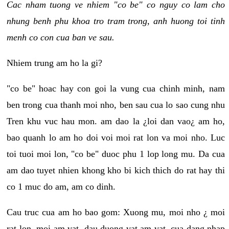
Cac nham tuong ve nhiem "co be" co nguy co lam cho
nhung benh phu khoa tro tram trong, anh huong toi tinh
menh co con cua ban ve sau.
Nhiem trung am ho la gi?
"co be" hoac hay con goi la vung cua chinh minh, nam
ben trong cua thanh moi nho, ben sau cua lo sao cung nhu
Tren khu vuc hau mon. am dao la ¿loi dan vao¿ am ho,
bao quanh lo am ho doi voi moi rat lon va moi nho. Luc
toi tuoi moi lon, "co be" duoc phu 1 lop long mu. Da cua
am dao tuyet nhien khong kho bi kich thich do rat hay thi
co 1 muc do am, am co dinh.
Cau truc cua am ho bao gom: Xuong mu, moi nho ¿ moi
rat lon, moi am vat, dau duong vat am vat, cua dang nhap