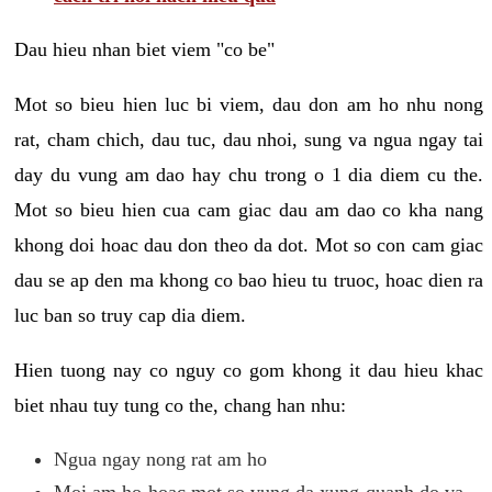
Dau hieu nhan biet viem "co be"
Mot so bieu hien luc bi viem, dau don am ho nhu nong
rat, cham chich, dau tuc, dau nhoi, sung va ngua ngay tai
day du vung am dao hay chu trong o 1 dia diem cu the.
Mot so bieu hien cua cam giac dau am dao co kha nang
khong doi hoac dau don theo da dot. Mot so con cam giac
dau se ap den ma khong co bao hieu tu truoc, hoac dien ra
luc ban so truy cap dia diem.
Hien tuong nay co nguy co gom khong it dau hieu khac
biet nhau tuy tung co the, chang han nhu:
Ngua ngay nong rat am ho
Moi am ho hoac mot so vung da xung quanh do va