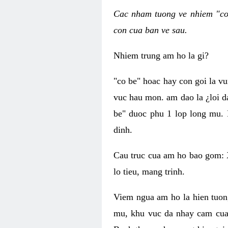
Cac nham tuong ve nhiem "co 
con cua ban ve sau.
Nhiem trung am ho la gi?
"co be" hoac hay con goi la v
vuc hau mon. am dao la ¿loi d
be" duoc phu 1 lop long mu. 
dinh.
Cau truc cua am ho bao gom: 
lo tieu, mang trinh.
Viem ngua am ho la hien tuon
mu, khu vuc da nhay cam cua