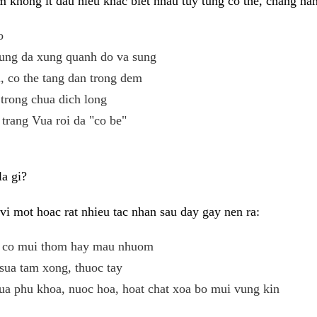
 khong it dau hieu khac biet nhau tuy tung co the, chang ha
o
ung da xung quanh do va sung
 co the tang dan trong dem
trong chua dich long
 trang Vua roi da "co be"
a gi?
i mot hoac rat nhieu tac nhan sau day gay nen ra:
eu co mui thom hay mau nhuom
sua tam xong, thuoc tay
ua phu khoa, nuoc hoa, hoat chat xoa bo mui vung kin