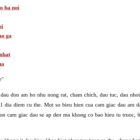
 o ha noi
oi
ao ga
 nhat
ua
e"
 dau don am ho nhu nong rat, cham chich, dau tuc, dau nhoi
1 dia diem cu the. Mot so bieu hien cua cam giac dau am 
on cam giac dau se ap den ma khong co bao hieu tu truoc, h