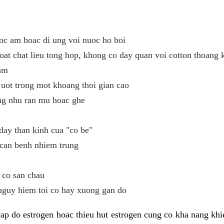
oc am hoac di ung voi nuoc ho boi
oat chat lieu tong hop, khong co day quan voi cotton thoang 
ham
uot trong mot khoang thoi gian cao
ng nhu ran mu hoac ghe
day than kinh cua "co be"
 can benh nhiem trung
 co san chau
nguy hiem toi co hay xuong gan do
ap do estrogen hoac thieu hut estrogen cung co kha nang kh