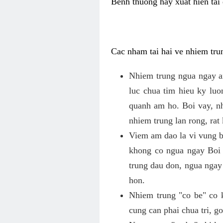
Benh thuong hay xuat hien tai 
Cac nham tai hai ve nhiem tru
Nhiem trung ngua ngay a
luc chua tim hieu ky lu
quanh am ho. Boi vay, n
nhiem trung lan rong, rat
Viem am dao la vi vung b
khong co ngua ngay Boi
trung dau don, ngua ngay
hon.
Nhiem trung "co be" co 
cung can phai chua tri, 