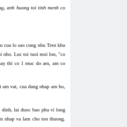
g, anh huong toi tinh menh co
au cua lo sao cung nhu Tren khu
 nho. Luc toi tuoi moi lon, "co
 hay thi co 1 muc do am, am co
t am vat, cua dang nhap am ho,
dinh, lai duoc bao phu vi long
m nhap va lam cho ton thuong.