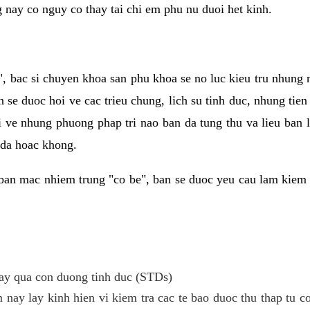
g nay co nguy co thay tai chi em phu nu duoi het kinh.
, bac si chuyen khoa san phu khoa se no luc kieu tru nhung
n se duoc hoi ve cac trieu chung, lich su tinh duc, nhung tie
i ve nhung phuong phap tri nao ban da tung thu va lieu ban
 da hoac khong.
ban mac nhiem trung "co be", ban se duoc yeu cau lam kiem 
y qua con duong tinh duc (STDs)
 nay lay kinh hien vi kiem tra cac te bao duoc thu thap tu 