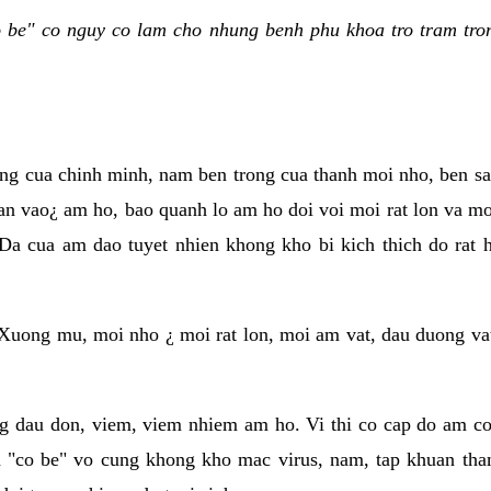
be" co nguy co lam cho nhung benh phu khoa tro tram tron
ung cua chinh minh, nam ben trong cua thanh moi nho, ben s
an vao¿ am ho, bao quanh lo am ho doi voi moi rat lon va moi
Da cua am dao tuyet nhien khong kho bi kich thich do rat
Xuong mu, moi nho ¿ moi rat lon, moi am vat, dau duong va
g dau don, viem, viem nhiem am ho. Vi thi co cap do am co 
 "co be" vo cung khong kho mac virus, nam, tap khuan tha