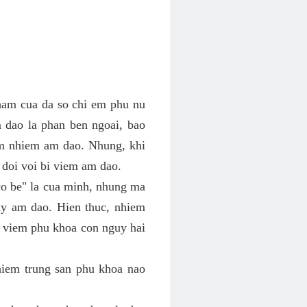
ham cua da so chi em phu nu
 dao la phan ben ngoai, bao
em nhiem am dao. Nhung, khi
 doi voi bi viem am dao.
co be" la cua minh, nhung ma
y am dao. Hien thuc, nhiem
h viem phu khoa con nguy hai
hiem trung san phu khoa nao