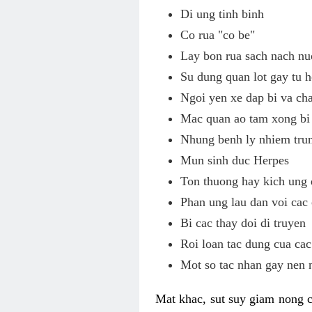
Di ung tinh binh
Co rua "co be"
Lay bon rua sach nach nu
Su dung quan lot gay tu h
Ngoi yen xe dap bi va c
Mac quan ao tam xong bi 
Nhung benh ly nhiem tru
Mun sinh duc Herpes
Ton thuong hay kich ung 
Phan ung lau dan voi cac
Bi cac thay doi di truyen
Roi loan tac dung cua cac
Mot so tac nhan gay nen 
Mat khac, sut suy giam nong c