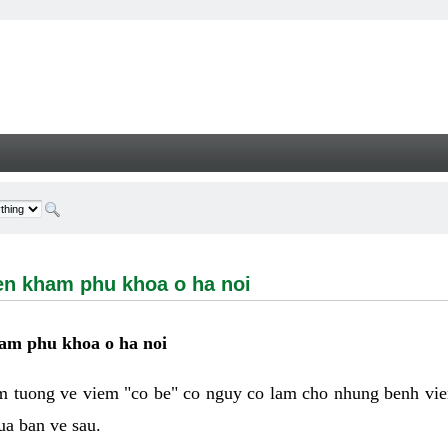
ham phu khoa o ha noi - Welcome
en kham phu khoa o ha noi
ham phu khoa o ha noi
 tuong ve viem "co be" co nguy co lam cho nhung benh vie
ua ban ve sau.