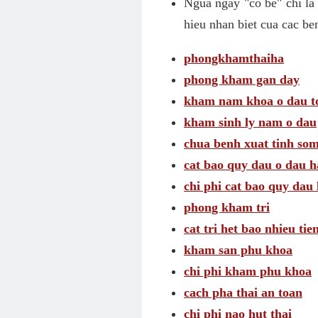
Ngua ngay "co be" chi la
hieu nhan biet cua cac be
phongkhamthaiha
phong kham gan day
kham nam khoa o dau t
kham sinh ly nam o dau
chua benh xuat tinh som
cat bao quy dau o dau h
chi phi cat bao quy dau 
phong kham tri
cat tri het bao nhieu tie
kham san phu khoa
chi phi kham phu khoa
cach pha thai an toan
chi phi nao hut thai