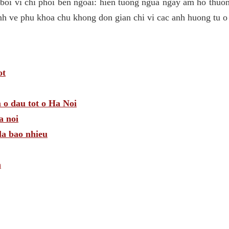
 boi vi chi phoi ben ngoai: hien tuong ngua ngay am ho thuo
nh ve phu khoa chu khong don gian chi vi cac anh huong tu o
ot
 o dau tot o Ha Noi
a noi
la bao nhieu
n