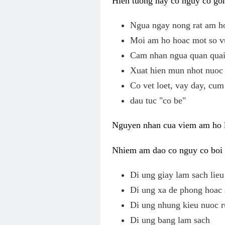
Hien tuong nay co nguy co gom
Ngua ngay nong rat am h
Moi am ho hoac mot so v
Cam nhan ngua quan quai,
Xuat hien mun nhot nuoc 
Co vet loet, vay day, cum
dau tuc "co be"
Nguyen nhan cua viem am ho l
Nhiem am dao co nguy co boi v
Di ung giay lam sach li
Di ung xa de phong hoac 
Di ung nhung kieu nuoc r
Di ung bang lam sach