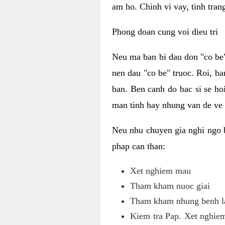
am ho. Chinh vi vay, tinh tran
Phong doan cung voi dieu tri
Neu ma ban bi dau don "co be"
nen dau "co be" truoc. Roi, ba
ban. Ben canh do bac si se ho
man tinh hay nhung van de ve
Neu nhu chuyen gia nghi ngo 
phap can than:
Xet nghiem mau
Tham kham nuoc giai
Tham kham nhung benh la
Kiem tra Pap. Xet nghiem