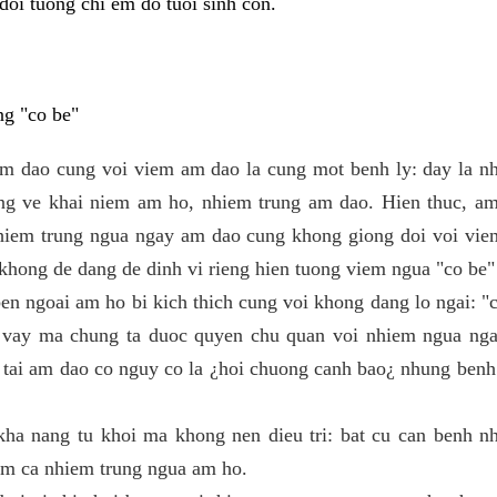
doi tuong chi em do tuoi sinh con.
ng "co be"
m dao cung voi viem am dao la cung mot benh ly: day la n
ong ve khai niem am ho, nhiem trung am dao. Hien thuc, am
hiem trung ngua ngay am dao cung khong giong doi voi vi
 khong de dang de dinh vi rieng hien tuong viem ngua "co be"
en ngoai am ho bi kich thich cung voi khong dang lo ngai: "
 vay ma chung ta duoc quyen chu quan voi nhiem ngua nga
 tai am dao co nguy co la ¿hoi chuong canh bao¿ nhung ben
kha nang tu khoi ma khong nen dieu tri: bat cu can benh n
gom ca nhiem trung ngua am ho.