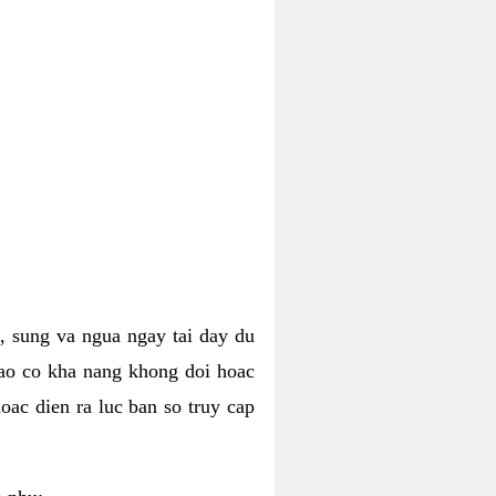
, sung va ngua ngay tai day du
dao co kha nang khong doi hoac
oac dien ra luc ban so truy cap