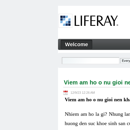
Skip to Content
Welcome
Viem am ho o nu gioi nen k
Navigation
Viem am ho o nu gioi n
12/9/23 12:26 AM
Viem am ho o nu gioi nen k
Nhiem am ho la gi? Nhung lam
huong den suc khoe sinh san c