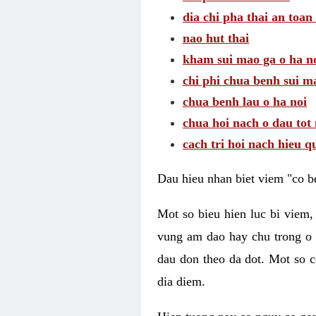
dia chi pha thai an toan
nao hut thai
kham sui mao ga o ha n
chi phi chua benh sui m
chua benh lau o ha noi
chua hoi nach o dau tot
cach tri hoi nach hieu q
Dau hieu nhan biet viem "co b
Mot so bieu hien luc bi viem,
vung am dao hay chu trong o 
dau don theo da dot. Mot so c
dia diem.