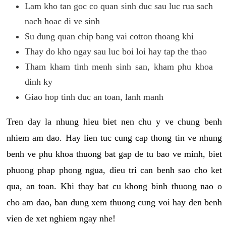
Lam kho tan goc co quan sinh duc sau luc rua sach
nach hoac di ve sinh
Su dung quan chip bang vai cotton thoang khi
Thay do kho ngay sau luc boi loi hay tap the thao
Tham kham tinh menh sinh san, kham phu khoa
dinh ky
Giao hop tinh duc an toan, lanh manh
Tren day la nhung hieu biet nen chu y ve chung benh
nhiem am dao. Hay lien tuc cung cap thong tin ve nhung
benh ve phu khoa thuong bat gap de tu bao ve minh, biet
phuong phap phong ngua, dieu tri can benh sao cho ket
qua, an toan. Khi thay bat cu khong binh thuong nao o
cho am dao, ban dung xem thuong cung voi hay den benh
vien de xet nghiem ngay nhe!