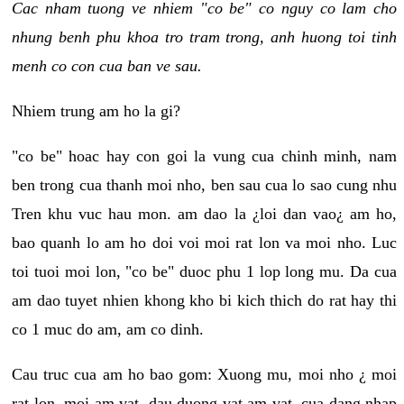
Cac nham tuong ve nhiem "co be" co nguy co lam cho
nhung benh phu khoa tro tram trong, anh huong toi tinh
menh co con cua ban ve sau.
Nhiem trung am ho la gi?
"co be" hoac hay con goi la vung cua chinh minh, nam
ben trong cua thanh moi nho, ben sau cua lo sao cung nhu
Tren khu vuc hau mon. am dao la ¿loi dan vao¿ am ho,
bao quanh lo am ho doi voi moi rat lon va moi nho. Luc
toi tuoi moi lon, "co be" duoc phu 1 lop long mu. Da cua
am dao tuyet nhien khong kho bi kich thich do rat hay thi
co 1 muc do am, am co dinh.
Cau truc cua am ho bao gom: Xuong mu, moi nho ¿ moi
rat lon, moi am vat, dau duong vat am vat, cua dang nhap