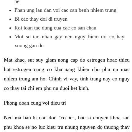
be"
Phan ung lau dan voi cac can benh nhiem trung
Bi cac thay doi di truyen
Roi loan tac dung cua cac co san chau
Mot so tac nhan gay nen nguy hiem toi co hay
xuong gan do
Mat khac, sut suy giam nong cap do estrogen hoac thieu
hut estrogen cung co kha nang khien cho phu nu mac
nhiem trung am ho. Chinh vi vay, tinh trang nay co nguy
co thay tai chi em phu nu duoi het kinh.
Phong doan cung voi dieu tri
Neu ma ban bi dau don "co be", bac si chuyen khoa san
phu khoa se no luc kieu tru nhung nguyen do thuong thay