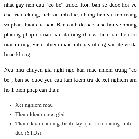
nhat gay nen dau "co be" truoc. Roi, ban se duoc hoi ve
cac trieu chung, lich su tinh duc, nhung tien su tinh mang
va phau thuat cua ban. Ben canh do bac si se hoi ve nhung
phuong phap tri nao ban da tung thu va lieu ban lieu co
mac di ung, viem nhiem man tinh hay nhung van de ve da
hoac khong.
Neu nhu chuyen gia nghi ngo ban mac nhiem trung "co
be", ban se duoc yeu cau lam kiem tra de xet nghiem am
ho 1 bien phap can than:
Xet nghiem mau
Tham kham nuoc giai
Tham kham nhung benh lay qua con duong tinh
duc (STDs)