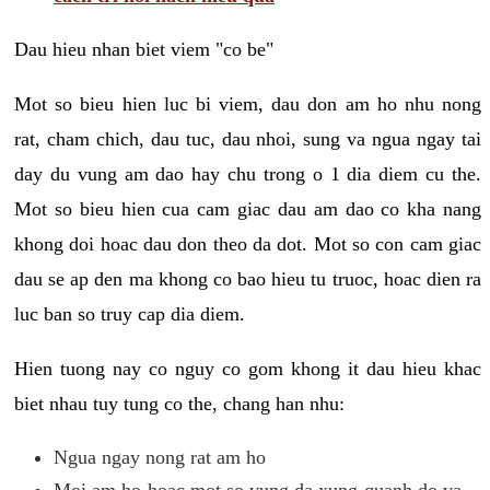
Dau hieu nhan biet viem "co be"
Mot so bieu hien luc bi viem, dau don am ho nhu nong
rat, cham chich, dau tuc, dau nhoi, sung va ngua ngay tai
day du vung am dao hay chu trong o 1 dia diem cu the.
Mot so bieu hien cua cam giac dau am dao co kha nang
khong doi hoac dau don theo da dot. Mot so con cam giac
dau se ap den ma khong co bao hieu tu truoc, hoac dien ra
luc ban so truy cap dia diem.
Hien tuong nay co nguy co gom khong it dau hieu khac
biet nhau tuy tung co the, chang han nhu:
Ngua ngay nong rat am ho
Moi am ho hoac mot so vung da xung quanh do va