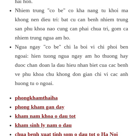
hai hon.
Nhiem trung "co be" co kha nang tu khoi ma
khong nen dieu tri: bat cu can benh nhiem trung
san phu khoa nao cung can phai chua tri, gom ca
nhiem trung ngua am ho.
Ngua ngay "co be" chi la boi vi chi phoi ben
ngoai: hien tuong ngua ngay am ho thuong hay
duoc chan doan la dau hieu nhan biet cua cac benh
ve phu khoa chu khong don gian chi vi cac anh
huong tu o ngoai.
phongkhamthaiha
phong kham gan day
kham nam khoa o dau tot
kham sinh ly nam o dau
chua benh xuat tinh som o dau tot o Ha Noi