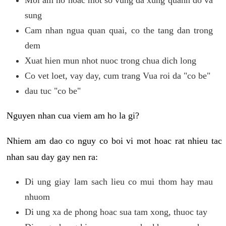
sung
Cam nhan ngua quan quai, co the tang dan trong
dem
Xuat hien mun nhot nuoc trong chua dich long
Co vet loet, vay day, cum trang Vua roi da "co be"
dau tuc "co be"
Nguyen nhan cua viem am ho la gi?
Nhiem am dao co nguy co boi vi mot hoac rat nhieu tac
nhan sau day gay nen ra:
Di ung giay lam sach lieu co mui thom hay mau
nhuom
Di ung xa de phong hoac sua tam xong, thuoc tay