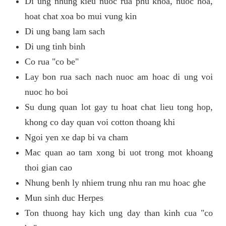
Di ung nhung kieu nuoc rua phu khoa, nuoc hoa,
hoat chat xoa bo mui vung kin
Di ung bang lam sach
Di ung tinh binh
Co rua "co be"
Lay bon rua sach nach nuoc am hoac di ung voi
nuoc ho boi
Su dung quan lot gay tu hoat chat lieu tong hop,
khong co day quan voi cotton thoang khi
Ngoi yen xe dap bi va cham
Mac quan ao tam xong bi uot trong mot khoang
thoi gian cao
Nhung benh ly nhiem trung nhu ran mu hoac ghe
Mun sinh duc Herpes
Ton thuong hay kich ung day than kinh cua "co