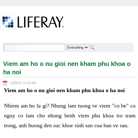
Skip to Content
Viem am ho o nu gioi nen kham phu khoa o ha noi -
Welcome
Viem am ho o nu gioi nen kham phu khoa o
ha noi
12/9/23 12:26 AM
Viem am ho o nu gioi nen kham phu khoa o ha noi
Nhiem am ho la gi? Nhung lam tuong ve viem "co be" co
nguy co lam cho nhung benh viem phu khoa tro tram
trong, anh huong den suc khoe sinh san cua ban ve sau.