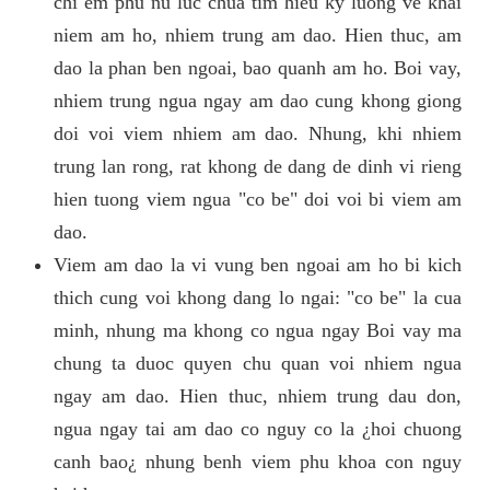
chi em phu nu luc chua tim hieu ky luong ve khai
niem am ho, nhiem trung am dao. Hien thuc, am
dao la phan ben ngoai, bao quanh am ho. Boi vay,
nhiem trung ngua ngay am dao cung khong giong
doi voi viem nhiem am dao. Nhung, khi nhiem
trung lan rong, rat khong de dang de dinh vi rieng
hien tuong viem ngua "co be" doi voi bi viem am
dao.
Viem am dao la vi vung ben ngoai am ho bi kich
thich cung voi khong dang lo ngai: "co be" la cua
minh, nhung ma khong co ngua ngay Boi vay ma
chung ta duoc quyen chu quan voi nhiem ngua
ngay am dao. Hien thuc, nhiem trung dau don,
ngua ngay tai am dao co nguy co la ¿hoi chuong
canh bao¿ nhung benh viem phu khoa con nguy