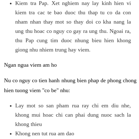
Kiem tra Pap. Xet nghiem nay lay kinh hien vi
kiem tra cac te bao duoc thu thap tu co da con
nham nhan thay mot so thay doi co kha nang la
ung thu hoac co nguy co gay ra ung thu. Ngoai ra,
thu Pap cung tim duoc nhung bieu hien khong
giong nhu nhiem trung hay viem.
Ngan ngua viem am ho
Nu co nguy co tien hanh nhung bien phap de phong chong
hien tuong viem "co be" nhu:
Lay mot so san pham rua ray chi em diu nhe,
khong mui hoac chi can phai dung nuoc sach la
khong thieu
Khong nen tut rua am dao