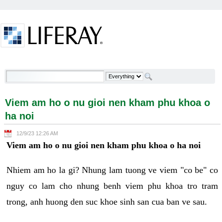
Skip to Content
Viem am ho o nu gioi nen kham phu khoa o ha noi -
Welcome
Viem am ho o nu gioi nen kham phu khoa o
ha noi
12/9/23 12:26 AM
Viem am ho o nu gioi nen kham phu khoa o ha noi
Nhiem am ho la gi? Nhung lam tuong ve viem "co be" co
nguy co lam cho nhung benh viem phu khoa tro tram
trong, anh huong den suc khoe sinh san cua ban ve sau.