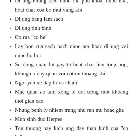
Di ung nhung kieu nuoc rua phu khoa, nuoc hoa,
hoat chat xoa bo mui vung kin
Di ung bang lam sach
Di ung tinh binh
Co rua "co be"
Lay bon rua sach nach nuoc am hoac di ung voi
nuoc ho boi
Su dung quan lot gay tu hoat chat lieu tong hop,
khong co day quan voi cotton thoang khi
Ngoi yen xe dap bi va cham
Mac quan ao tam xong bi uot trong mot khoang
thoi gian cao
Nhung benh ly nhiem trung nhu ran mu hoac ghe
Mun sinh duc Herpes
Ton thuong hay kich ung day than kinh cua "co