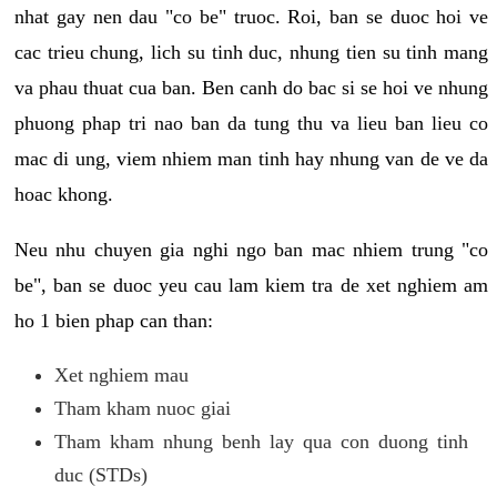
nhat gay nen dau "co be" truoc. Roi, ban se duoc hoi ve
cac trieu chung, lich su tinh duc, nhung tien su tinh mang
va phau thuat cua ban. Ben canh do bac si se hoi ve nhung
phuong phap tri nao ban da tung thu va lieu ban lieu co
mac di ung, viem nhiem man tinh hay nhung van de ve da
hoac khong.
Neu nhu chuyen gia nghi ngo ban mac nhiem trung "co
be", ban se duoc yeu cau lam kiem tra de xet nghiem am
ho 1 bien phap can than:
Xet nghiem mau
Tham kham nuoc giai
Tham kham nhung benh lay qua con duong tinh
duc (STDs)