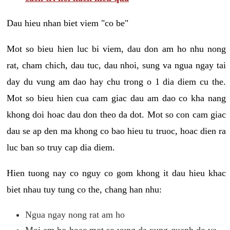
Dau hieu nhan biet viem "co be"
Mot so bieu hien luc bi viem, dau don am ho nhu nong
rat, cham chich, dau tuc, dau nhoi, sung va ngua ngay tai
day du vung am dao hay chu trong o 1 dia diem cu the.
Mot so bieu hien cua cam giac dau am dao co kha nang
khong doi hoac dau don theo da dot. Mot so con cam giac
dau se ap den ma khong co bao hieu tu truoc, hoac dien ra
luc ban so truy cap dia diem.
Hien tuong nay co nguy co gom khong it dau hieu khac
biet nhau tuy tung co the, chang han nhu:
Ngua ngay nong rat am ho
Moi am ho hoac mot so vung da xung quanh do va