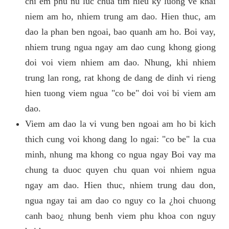
chi em phu nu luc chua tim hieu ky luong ve khai
niem am ho, nhiem trung am dao. Hien thuc, am
dao la phan ben ngoai, bao quanh am ho. Boi vay,
nhiem trung ngua ngay am dao cung khong giong
doi voi viem nhiem am dao. Nhung, khi nhiem
trung lan rong, rat khong de dang de dinh vi rieng
hien tuong viem ngua "co be" doi voi bi viem am
dao.
Viem am dao la vi vung ben ngoai am ho bi kich
thich cung voi khong dang lo ngai: "co be" la cua
minh, nhung ma khong co ngua ngay Boi vay ma
chung ta duoc quyen chu quan voi nhiem ngua
ngay am dao. Hien thuc, nhiem trung dau don,
ngua ngay tai am dao co nguy co la ¿hoi chuong
canh bao¿ nhung benh viem phu khoa con nguy