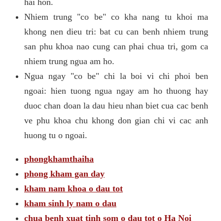
hai hon.
Nhiem trung "co be" co kha nang tu khoi ma
khong nen dieu tri: bat cu can benh nhiem trung
san phu khoa nao cung can phai chua tri, gom ca
nhiem trung ngua am ho.
Ngua ngay "co be" chi la boi vi chi phoi ben
ngoai: hien tuong ngua ngay am ho thuong hay
duoc chan doan la dau hieu nhan biet cua cac benh
ve phu khoa chu khong don gian chi vi cac anh
huong tu o ngoai.
phongkhamthaiha
phong kham gan day
kham nam khoa o dau tot
kham sinh ly nam o dau
chua benh xuat tinh som o dau tot o Ha Noi