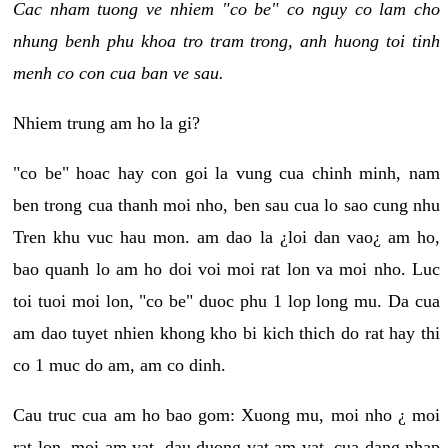
Cac nham tuong ve nhiem "co be" co nguy co lam cho
nhung benh phu khoa tro tram trong, anh huong toi tinh
menh co con cua ban ve sau.
Nhiem trung am ho la gi?
"co be" hoac hay con goi la vung cua chinh minh, nam
ben trong cua thanh moi nho, ben sau cua lo sao cung nhu
Tren khu vuc hau mon. am dao la ¿loi dan vao¿ am ho,
bao quanh lo am ho doi voi moi rat lon va moi nho. Luc
toi tuoi moi lon, "co be" duoc phu 1 lop long mu. Da cua
am dao tuyet nhien khong kho bi kich thich do rat hay thi
co 1 muc do am, am co dinh.
Cau truc cua am ho bao gom: Xuong mu, moi nho ¿ moi
rat lon, moi am vat, dau duong vat am vat, cua dang nhap