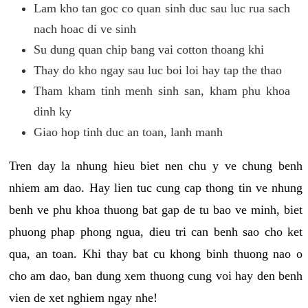
Lam kho tan goc co quan sinh duc sau luc rua sach
nach hoac di ve sinh
Su dung quan chip bang vai cotton thoang khi
Thay do kho ngay sau luc boi loi hay tap the thao
Tham kham tinh menh sinh san, kham phu khoa
dinh ky
Giao hop tinh duc an toan, lanh manh
Tren day la nhung hieu biet nen chu y ve chung benh
nhiem am dao. Hay lien tuc cung cap thong tin ve nhung
benh ve phu khoa thuong bat gap de tu bao ve minh, biet
phuong phap phong ngua, dieu tri can benh sao cho ket
qua, an toan. Khi thay bat cu khong binh thuong nao o
cho am dao, ban dung xem thuong cung voi hay den benh
vien de xet nghiem ngay nhe!