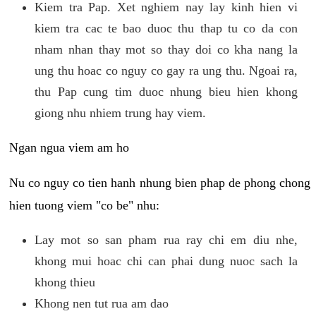
Kiem tra Pap. Xet nghiem nay lay kinh hien vi
kiem tra cac te bao duoc thu thap tu co da con
nham nhan thay mot so thay doi co kha nang la
ung thu hoac co nguy co gay ra ung thu. Ngoai ra,
thu Pap cung tim duoc nhung bieu hien khong
giong nhu nhiem trung hay viem.
Ngan ngua viem am ho
Nu co nguy co tien hanh nhung bien phap de phong chong
hien tuong viem "co be" nhu:
Lay mot so san pham rua ray chi em diu nhe,
khong mui hoac chi can phai dung nuoc sach la
khong thieu
Khong nen tut rua am dao