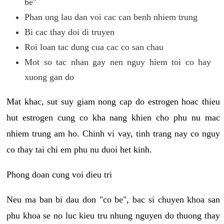
be"
Phan ung lau dan voi cac can benh nhiem trung
Bi cac thay doi di truyen
Roi loan tac dung cua cac co san chau
Mot so tac nhan gay nen nguy hiem toi co hay
xuong gan do
Mat khac, sut suy giam nong cap do estrogen hoac thieu
hut estrogen cung co kha nang khien cho phu nu mac
nhiem trung am ho. Chinh vi vay, tinh trang nay co nguy
co thay tai chi em phu nu duoi het kinh.
Phong doan cung voi dieu tri
Neu ma ban bi dau don "co be", bac si chuyen khoa san
phu khoa se no luc kieu tru nhung nguyen do thuong thay