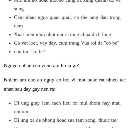
sung
Cam nhan ngua quan quai, co the tang dan trong
dem
Xuat hien mun nhot nuoc trong chua dich long
Co vet loet, vay day, cum trang Vua roi da "co be"
dau tuc "co be"
Nguyen nhan cua viem am ho la gi?
Nhiem am dao co nguy co boi vi mot hoac rat nhieu tac
nhan sau day gay nen ra:
Di ung giay lam sach lieu co mui thom hay mau
nhuom
Di ung xa de phong hoac sua tam xong, thuoc tay