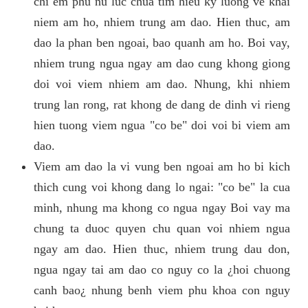
chi em phu nu luc chua tim hieu ky luong ve khai
niem am ho, nhiem trung am dao. Hien thuc, am
dao la phan ben ngoai, bao quanh am ho. Boi vay,
nhiem trung ngua ngay am dao cung khong giong
doi voi viem nhiem am dao. Nhung, khi nhiem
trung lan rong, rat khong de dang de dinh vi rieng
hien tuong viem ngua "co be" doi voi bi viem am
dao.
Viem am dao la vi vung ben ngoai am ho bi kich
thich cung voi khong dang lo ngai: "co be" la cua
minh, nhung ma khong co ngua ngay Boi vay ma
chung ta duoc quyen chu quan voi nhiem ngua
ngay am dao. Hien thuc, nhiem trung dau don,
ngua ngay tai am dao co nguy co la ¿hoi chuong
canh bao¿ nhung benh viem phu khoa con nguy