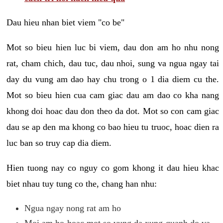
Dau hieu nhan biet viem "co be"
Mot so bieu hien luc bi viem, dau don am ho nhu nong
rat, cham chich, dau tuc, dau nhoi, sung va ngua ngay tai
day du vung am dao hay chu trong o 1 dia diem cu the.
Mot so bieu hien cua cam giac dau am dao co kha nang
khong doi hoac dau don theo da dot. Mot so con cam giac
dau se ap den ma khong co bao hieu tu truoc, hoac dien ra
luc ban so truy cap dia diem.
Hien tuong nay co nguy co gom khong it dau hieu khac
biet nhau tuy tung co the, chang han nhu:
Ngua ngay nong rat am ho
Moi am ho hoac mot so vung da xung quanh do va