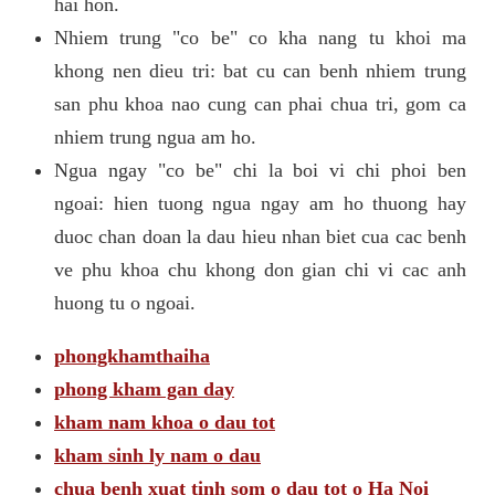
hai hon.
Nhiem trung "co be" co kha nang tu khoi ma
khong nen dieu tri: bat cu can benh nhiem trung
san phu khoa nao cung can phai chua tri, gom ca
nhiem trung ngua am ho.
Ngua ngay "co be" chi la boi vi chi phoi ben
ngoai: hien tuong ngua ngay am ho thuong hay
duoc chan doan la dau hieu nhan biet cua cac benh
ve phu khoa chu khong don gian chi vi cac anh
huong tu o ngoai.
phongkhamthaiha
phong kham gan day
kham nam khoa o dau tot
kham sinh ly nam o dau
chua benh xuat tinh som o dau tot o Ha Noi