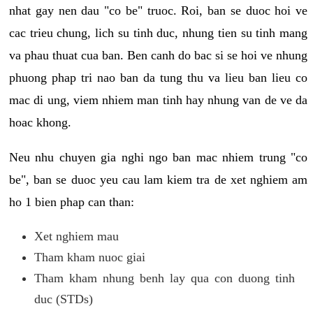
nhat gay nen dau "co be" truoc. Roi, ban se duoc hoi ve
cac trieu chung, lich su tinh duc, nhung tien su tinh mang
va phau thuat cua ban. Ben canh do bac si se hoi ve nhung
phuong phap tri nao ban da tung thu va lieu ban lieu co
mac di ung, viem nhiem man tinh hay nhung van de ve da
hoac khong.
Neu nhu chuyen gia nghi ngo ban mac nhiem trung "co
be", ban se duoc yeu cau lam kiem tra de xet nghiem am
ho 1 bien phap can than:
Xet nghiem mau
Tham kham nuoc giai
Tham kham nhung benh lay qua con duong tinh
duc (STDs)