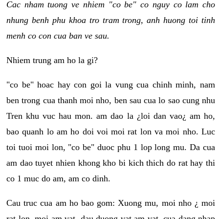
Cac nham tuong ve nhiem "co be" co nguy co lam cho
nhung benh phu khoa tro tram trong, anh huong toi tinh
menh co con cua ban ve sau.
Nhiem trung am ho la gi?
"co be" hoac hay con goi la vung cua chinh minh, nam
ben trong cua thanh moi nho, ben sau cua lo sao cung nhu
Tren khu vuc hau mon. am dao la ¿loi dan vao¿ am ho,
bao quanh lo am ho doi voi moi rat lon va moi nho. Luc
toi tuoi moi lon, "co be" duoc phu 1 lop long mu. Da cua
am dao tuyet nhien khong kho bi kich thich do rat hay thi
co 1 muc do am, am co dinh.
Cau truc cua am ho bao gom: Xuong mu, moi nho ¿ moi
rat lon, moi am vat, dau duong vat am vat, cua dang nhap