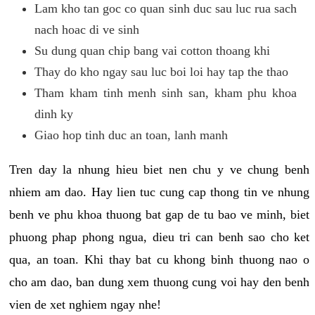
Lam kho tan goc co quan sinh duc sau luc rua sach
nach hoac di ve sinh
Su dung quan chip bang vai cotton thoang khi
Thay do kho ngay sau luc boi loi hay tap the thao
Tham kham tinh menh sinh san, kham phu khoa
dinh ky
Giao hop tinh duc an toan, lanh manh
Tren day la nhung hieu biet nen chu y ve chung benh
nhiem am dao. Hay lien tuc cung cap thong tin ve nhung
benh ve phu khoa thuong bat gap de tu bao ve minh, biet
phuong phap phong ngua, dieu tri can benh sao cho ket
qua, an toan. Khi thay bat cu khong binh thuong nao o
cho am dao, ban dung xem thuong cung voi hay den benh
vien de xet nghiem ngay nhe!