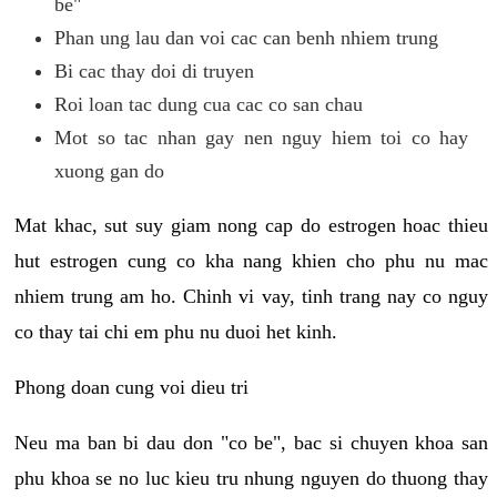
be"
Phan ung lau dan voi cac can benh nhiem trung
Bi cac thay doi di truyen
Roi loan tac dung cua cac co san chau
Mot so tac nhan gay nen nguy hiem toi co hay
xuong gan do
Mat khac, sut suy giam nong cap do estrogen hoac thieu
hut estrogen cung co kha nang khien cho phu nu mac
nhiem trung am ho. Chinh vi vay, tinh trang nay co nguy
co thay tai chi em phu nu duoi het kinh.
Phong doan cung voi dieu tri
Neu ma ban bi dau don "co be", bac si chuyen khoa san
phu khoa se no luc kieu tru nhung nguyen do thuong thay