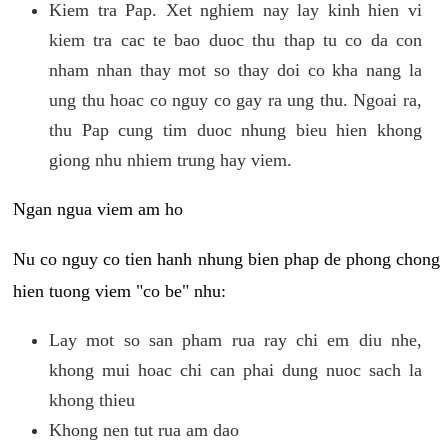
Kiem tra Pap. Xet nghiem nay lay kinh hien vi
kiem tra cac te bao duoc thu thap tu co da con
nham nhan thay mot so thay doi co kha nang la
ung thu hoac co nguy co gay ra ung thu. Ngoai ra,
thu Pap cung tim duoc nhung bieu hien khong
giong nhu nhiem trung hay viem.
Ngan ngua viem am ho
Nu co nguy co tien hanh nhung bien phap de phong chong
hien tuong viem "co be" nhu:
Lay mot so san pham rua ray chi em diu nhe,
khong mui hoac chi can phai dung nuoc sach la
khong thieu
Khong nen tut rua am dao