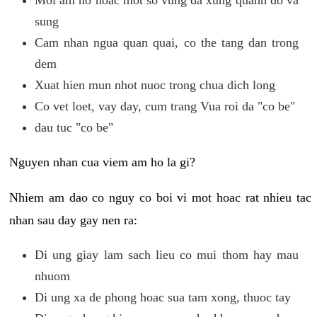
sung
Cam nhan ngua quan quai, co the tang dan trong
dem
Xuat hien mun nhot nuoc trong chua dich long
Co vet loet, vay day, cum trang Vua roi da "co be"
dau tuc "co be"
Nguyen nhan cua viem am ho la gi?
Nhiem am dao co nguy co boi vi mot hoac rat nhieu tac
nhan sau day gay nen ra:
Di ung giay lam sach lieu co mui thom hay mau
nhuom
Di ung xa de phong hoac sua tam xong, thuoc tay