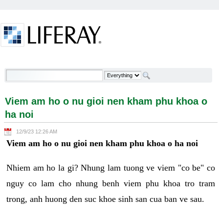
Skip to Content
Viem am ho o nu gioi nen kham phu khoa o ha noi -
Welcome
Viem am ho o nu gioi nen kham phu khoa o
ha noi
12/9/23 12:26 AM
Viem am ho o nu gioi nen kham phu khoa o ha noi
Nhiem am ho la gi? Nhung lam tuong ve viem "co be" co
nguy co lam cho nhung benh viem phu khoa tro tram
trong, anh huong den suc khoe sinh san cua ban ve sau.