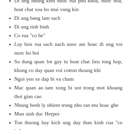
Di ung nhung kieu nuoc rua phu khoa, nuoc hoa,
hoat chat xoa bo mui vung kin
Di ung bang lam sach
Di ung tinh binh
Co rua "co be"
Lay bon rua sach nach nuoc am hoac di ung voi
nuoc ho boi
Su dung quan lot gay tu hoat chat lieu tong hop,
khong co day quan voi cotton thoang khi
Ngoi yen xe dap bi va cham
Mac quan ao tam xong bi uot trong mot khoang
thoi gian cao
Nhung benh ly nhiem trung nhu ran mu hoac ghe
Mun sinh duc Herpes
Ton thuong hay kich ung day than kinh cua "co