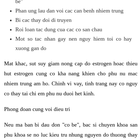
be"
Phan ung lau dan voi cac can benh nhiem trung
Bi cac thay doi di truyen
Roi loan tac dung cua cac co san chau
Mot so tac nhan gay nen nguy hiem toi co hay
xuong gan do
Mat khac, sut suy giam nong cap do estrogen hoac thieu
hut estrogen cung co kha nang khien cho phu nu mac
nhiem trung am ho. Chinh vi vay, tinh trang nay co nguy
co thay tai chi em phu nu duoi het kinh.
Phong doan cung voi dieu tri
Neu ma ban bi dau don "co be", bac si chuyen khoa san
phu khoa se no luc kieu tru nhung nguyen do thuong thay