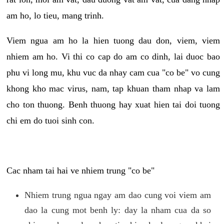
am ho, lo tieu, mang trinh.
Viem ngua am ho la hien tuong dau don, viem, viem
nhiem am ho. Vi thi co cap do am co dinh, lai duoc bao
phu vi long mu, khu vuc da nhay cam cua "co be" vo cung
khong kho mac virus, nam, tap khuan tham nhap va lam
cho ton thuong. Benh thuong hay xuat hien tai doi tuong
chi em do tuoi sinh con.
Cac nham tai hai ve nhiem trung "co be"
Nhiem trung ngua ngay am dao cung voi viem am
dao la cung mot benh ly: day la nham cua da so