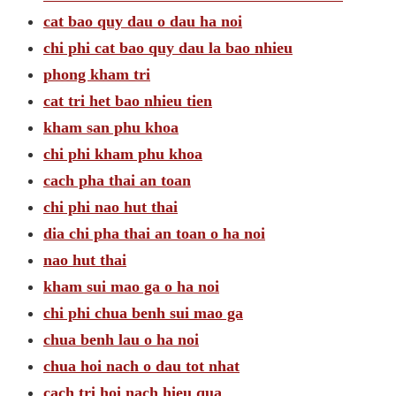
cat bao quy dau o dau ha noi
chi phi cat bao quy dau la bao nhieu
phong kham tri
cat tri het bao nhieu tien
kham san phu khoa
chi phi kham phu khoa
cach pha thai an toan
chi phi nao hut thai
dia chi pha thai an toan o ha noi
nao hut thai
kham sui mao ga o ha noi
chi phi chua benh sui mao ga
chua benh lau o ha noi
chua hoi nach o dau tot nhat
cach tri hoi nach hieu qua