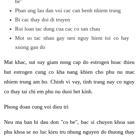
be"
Phan ung lau dan voi cac can benh nhiem trung
Bi cac thay doi di truyen
Roi loan tac dung cua cac co san chau
Mot so tac nhan gay nen nguy hiem toi co hay
xuong gan do
Mat khac, sut suy giam nong cap do estrogen hoac thieu
hut estrogen cung co kha nang khien cho phu nu mac
nhiem trung am ho. Chinh vi vay, tinh trang nay co nguy
co thay tai chi em phu nu duoi het kinh.
Phong doan cung voi dieu tri
Neu ma ban bi dau don "co be", bac si chuyen khoa san
phu khoa se no luc kieu tru nhung nguyen do thuong thay