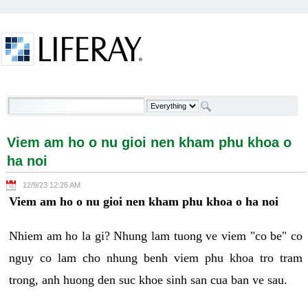
Skip to Content
Viem am ho o nu gioi nen kham phu khoa o ha noi -
Welcome
Viem am ho o nu gioi nen kham phu khoa o
ha noi
12/9/23 12:26 AM
Viem am ho o nu gioi nen kham phu khoa o ha noi
Nhiem am ho la gi? Nhung lam tuong ve viem "co be" co
nguy co lam cho nhung benh viem phu khoa tro tram
trong, anh huong den suc khoe sinh san cua ban ve sau.