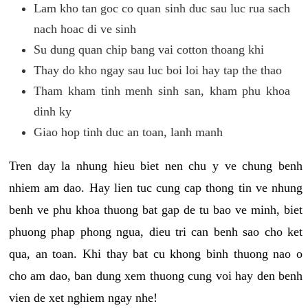
Lam kho tan goc co quan sinh duc sau luc rua sach
nach hoac di ve sinh
Su dung quan chip bang vai cotton thoang khi
Thay do kho ngay sau luc boi loi hay tap the thao
Tham kham tinh menh sinh san, kham phu khoa
dinh ky
Giao hop tinh duc an toan, lanh manh
Tren day la nhung hieu biet nen chu y ve chung benh
nhiem am dao. Hay lien tuc cung cap thong tin ve nhung
benh ve phu khoa thuong bat gap de tu bao ve minh, biet
phuong phap phong ngua, dieu tri can benh sao cho ket
qua, an toan. Khi thay bat cu khong binh thuong nao o
cho am dao, ban dung xem thuong cung voi hay den benh
vien de xet nghiem ngay nhe!