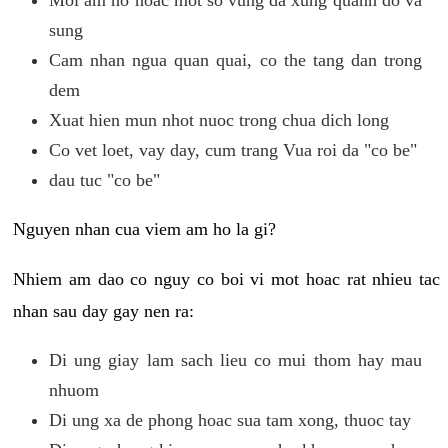
sung
Cam nhan ngua quan quai, co the tang dan trong
dem
Xuat hien mun nhot nuoc trong chua dich long
Co vet loet, vay day, cum trang Vua roi da "co be"
dau tuc "co be"
Nguyen nhan cua viem am ho la gi?
Nhiem am dao co nguy co boi vi mot hoac rat nhieu tac
nhan sau day gay nen ra:
Di ung giay lam sach lieu co mui thom hay mau
nhuom
Di ung xa de phong hoac sua tam xong, thuoc tay