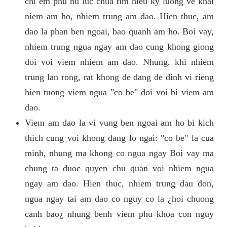
chi em phu nu luc chua tim hieu ky luong ve khai
niem am ho, nhiem trung am dao. Hien thuc, am
dao la phan ben ngoai, bao quanh am ho. Boi vay,
nhiem trung ngua ngay am dao cung khong giong
doi voi viem nhiem am dao. Nhung, khi nhiem
trung lan rong, rat khong de dang de dinh vi rieng
hien tuong viem ngua "co be" doi voi bi viem am
dao.
Viem am dao la vi vung ben ngoai am ho bi kich
thich cung voi khong dang lo ngai: "co be" la cua
minh, nhung ma khong co ngua ngay Boi vay ma
chung ta duoc quyen chu quan voi nhiem ngua
ngay am dao. Hien thuc, nhiem trung dau don,
ngua ngay tai am dao co nguy co la ¿hoi chuong
canh bao¿ nhung benh viem phu khoa con nguy