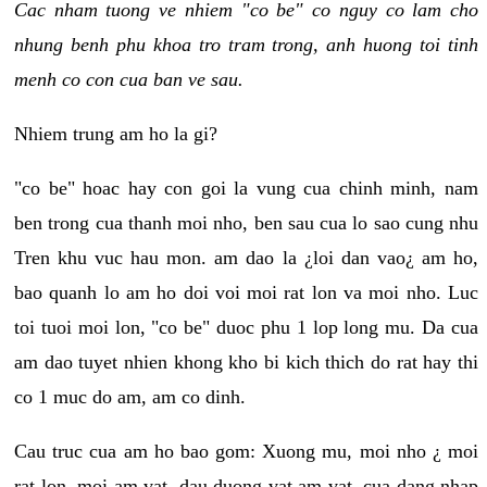
Cac nham tuong ve nhiem "co be" co nguy co lam cho
nhung benh phu khoa tro tram trong, anh huong toi tinh
menh co con cua ban ve sau.
Nhiem trung am ho la gi?
"co be" hoac hay con goi la vung cua chinh minh, nam
ben trong cua thanh moi nho, ben sau cua lo sao cung nhu
Tren khu vuc hau mon. am dao la ¿loi dan vao¿ am ho,
bao quanh lo am ho doi voi moi rat lon va moi nho. Luc
toi tuoi moi lon, "co be" duoc phu 1 lop long mu. Da cua
am dao tuyet nhien khong kho bi kich thich do rat hay thi
co 1 muc do am, am co dinh.
Cau truc cua am ho bao gom: Xuong mu, moi nho ¿ moi
rat lon, moi am vat, dau duong vat am vat, cua dang nhap