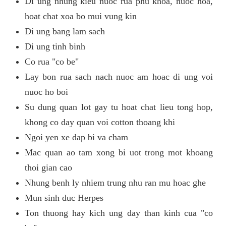
Di ung nhung kieu nuoc rua phu khoa, nuoc hoa,
hoat chat xoa bo mui vung kin
Di ung bang lam sach
Di ung tinh binh
Co rua "co be"
Lay bon rua sach nach nuoc am hoac di ung voi
nuoc ho boi
Su dung quan lot gay tu hoat chat lieu tong hop,
khong co day quan voi cotton thoang khi
Ngoi yen xe dap bi va cham
Mac quan ao tam xong bi uot trong mot khoang
thoi gian cao
Nhung benh ly nhiem trung nhu ran mu hoac ghe
Mun sinh duc Herpes
Ton thuong hay kich ung day than kinh cua "co