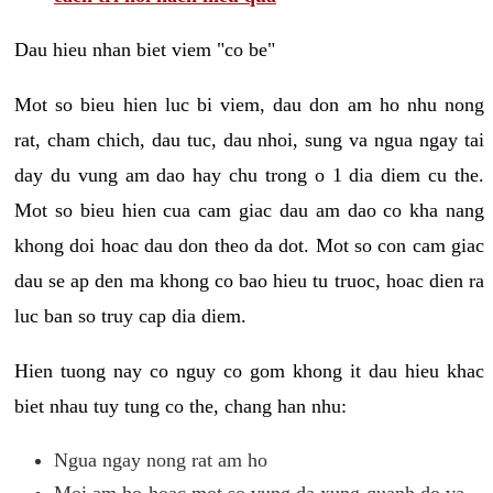
Dau hieu nhan biet viem "co be"
Mot so bieu hien luc bi viem, dau don am ho nhu nong
rat, cham chich, dau tuc, dau nhoi, sung va ngua ngay tai
day du vung am dao hay chu trong o 1 dia diem cu the.
Mot so bieu hien cua cam giac dau am dao co kha nang
khong doi hoac dau don theo da dot. Mot so con cam giac
dau se ap den ma khong co bao hieu tu truoc, hoac dien ra
luc ban so truy cap dia diem.
Hien tuong nay co nguy co gom khong it dau hieu khac
biet nhau tuy tung co the, chang han nhu:
Ngua ngay nong rat am ho
Moi am ho hoac mot so vung da xung quanh do va