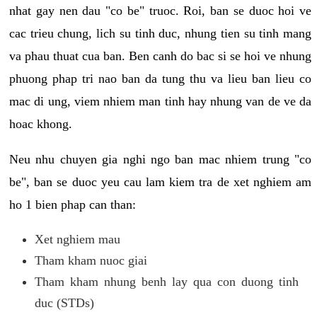
nhat gay nen dau "co be" truoc. Roi, ban se duoc hoi ve
cac trieu chung, lich su tinh duc, nhung tien su tinh mang
va phau thuat cua ban. Ben canh do bac si se hoi ve nhung
phuong phap tri nao ban da tung thu va lieu ban lieu co
mac di ung, viem nhiem man tinh hay nhung van de ve da
hoac khong.
Neu nhu chuyen gia nghi ngo ban mac nhiem trung "co
be", ban se duoc yeu cau lam kiem tra de xet nghiem am
ho 1 bien phap can than:
Xet nghiem mau
Tham kham nuoc giai
Tham kham nhung benh lay qua con duong tinh
duc (STDs)