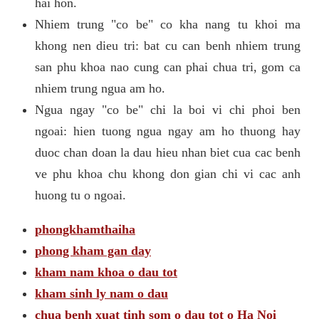
hai hon.
Nhiem trung "co be" co kha nang tu khoi ma
khong nen dieu tri: bat cu can benh nhiem trung
san phu khoa nao cung can phai chua tri, gom ca
nhiem trung ngua am ho.
Ngua ngay "co be" chi la boi vi chi phoi ben
ngoai: hien tuong ngua ngay am ho thuong hay
duoc chan doan la dau hieu nhan biet cua cac benh
ve phu khoa chu khong don gian chi vi cac anh
huong tu o ngoai.
phongkhamthaiha
phong kham gan day
kham nam khoa o dau tot
kham sinh ly nam o dau
chua benh xuat tinh som o dau tot o Ha Noi